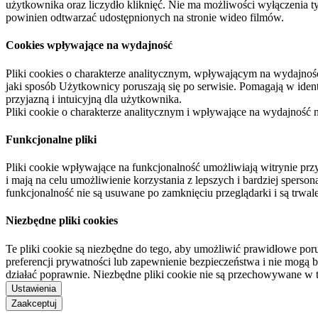
użytkownika oraz liczydło kliknięć. Nie ma możliwości wyłączenia t
powinien odtwarzać udostępnionych na stronie wideo filmów.
Cookies wpływające na wydajność
Pliki cookies o charakterze analitycznym, wpływającym na wydajność zb
jaki sposób Użytkownicy poruszają się po serwisie. Pomagają w ide
przyjazną i intuicyjną dla użytkownika.
Pliki cookie o charakterze analitycznym i wpływające na wydajność
Funkcjonalne pliki
Pliki cookie wpływające na funkcjonalność umożliwiają witrynie p
i mają na celu umożliwienie korzystania z lepszych i bardziej sperso
funkcjonalność nie są usuwane po zamknięciu przeglądarki i są trw
Niezbędne pliki cookies
Te pliki cookie są niezbędne do tego, aby umożliwić prawidłowe poru
preferencji prywatności lub zapewnienie bezpieczeństwa i nie mogą b
działać poprawnie. Niezbędne pliki cookie nie są przechowywane w 
Ustawienia
Zaakceptuj