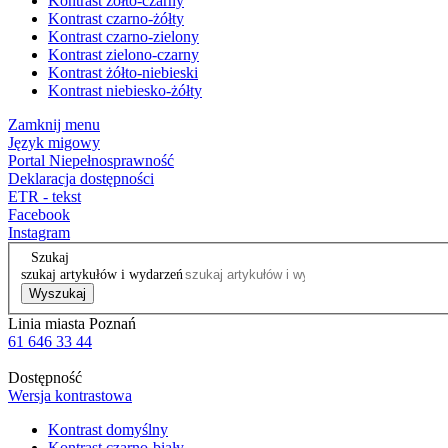
Kontrast żółto-czarny
Kontrast czarno-żółty
Kontrast czarno-zielony
Kontrast zielono-czarny
Kontrast żółto-niebieski
Kontrast niebiesko-żółty
Zamknij menu
Język migowy
Portal Niepełnosprawność
Deklaracja dostępności
ETR - tekst
Facebook
Instagram
Szukaj
szukaj artykułów i wydarzeń
Wyszukaj
Linia miasta Poznań
61 646 33 44
Dostępność
Wersja kontrastowa
Kontrast domyślny
Kontrast czarno-biały