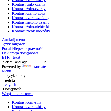
Kontrast biało-czarny
Kontrast żółto-czarny
Kontrast czarno-żółty
Kontrast czarno-zielony
Kontrast zielono-czarny
Kontrast żółto-niebieski
Kontrast niebiesko-żółty
Zamknij menu
Język migowy
Portal Niepełnosprawność
Deklaracja dostępności
ETR - tekst
Powered by
Translate
Menu
Język strony
polski
english
Dostępność
Wersja kontrastowa
Kontrast domyślny
Kontrast czarno-biały