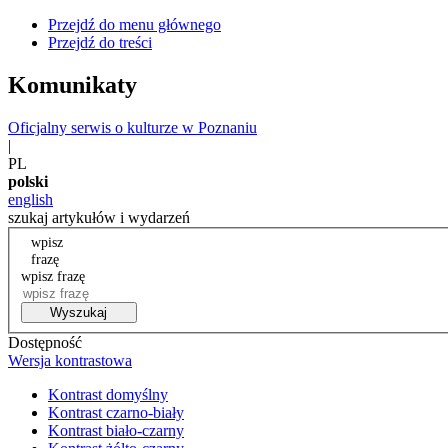
Przejdź do menu głównego
Przejdź do treści
Komunikaty
Oficjalny serwis o kulturze w Poznaniu
|
PL
polski
english
szukaj artykułów i wydarzeń
wpisz
frazę
wpisz frazę
Wyszukaj
Dostępność
Wersja kontrastowa
Kontrast domyślny
Kontrast czarno-biały
Kontrast biało-czarny