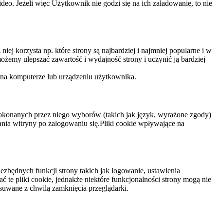
eo. Jeżeli więc Użytkownik nie godzi się na ich załadowanie, to nie
niej korzysta np. które strony są najbardziej i najmniej popularne i w
żemy ulepszać zawartość i wydajność strony i uczynić ją bardziej
 na komputerze lub urządzeniu użytkownika.
dokonanych przez niego wyborów (takich jak język, wyrażone zgody)
wania witryny po zalogowaniu się.Pliki cookie wpływające na
ezbędnych funkcji strony takich jak logowanie, ustawienia
 te pliki cookie, jednakże niektóre funkcjonalności strony mogą nie
suwane z chwilą zamknięcia przeglądarki.