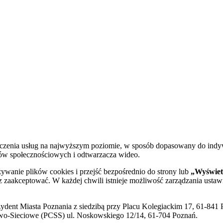
dczenia usług na najwyższym poziomie, w sposób dopasowany do indy
diów społecznościowych i odtwarzacza wideo.
żywanie plików cookies i przejść bezpośrednio do strony lub
„Wyświetl
sz zaakceptować. W każdej chwili istnieje możliwość zarządzania ustaw
ent Miasta Poznania z siedzibą przy Placu Kolegiackim 17, 61-841 P
o-Sieciowe (PCSS) ul. Noskowskiego 12/14, 61-704 Poznań.