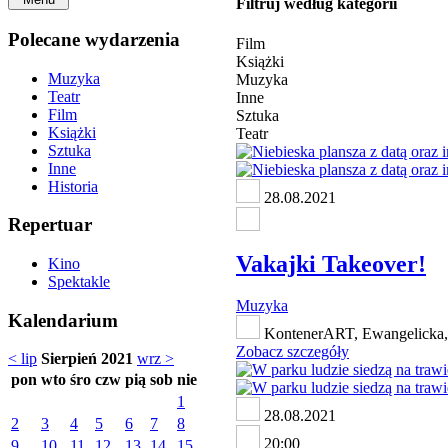
Filtruj według kategorii
Polecane wydarzenia
Film
Książki
Muzyka
Muzyka
Teatr
Inne
Film
Sztuka
Książki
Teatr
Sztuka
Inne
Historia
28.08.2021
Repertuar
Vakajki Takeover!
Kino
Spektakle
Muzyka
Kalendarium
KontenerART, Ewangelicka,
Zobacz szczegóły
< lip
Sierpień 2021
wrz >
pon
wto
śro
czw
pią
sob
nie
1
28.08.2021
2
3
4
5
6
7
8
20:00
9
10
11
12
13
14
15