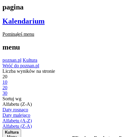
pagina
Kalendarium
Pominąłeś menu
menu
poznan.pl
Kultura
Wróć do poznan.pl
Liczba wyników na stronie
20
10
20
30
Sortuj wg
Alfabetu (Z-A)
Daty rosnąco
Daty malejąco
Alfabetu (A-Z)
Alfabetu (Z-A)
Kultura
Menu