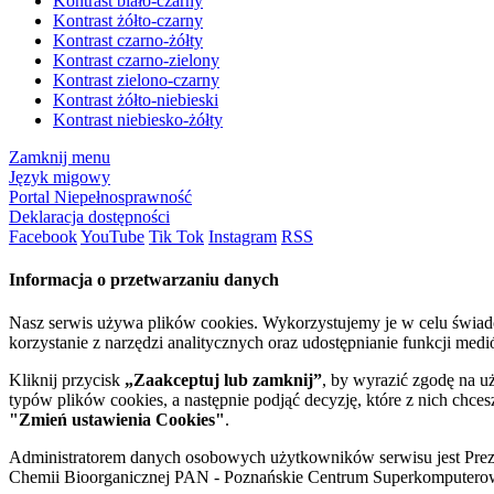
Kontrast biało-czarny
Kontrast żółto-czarny
Kontrast czarno-żółty
Kontrast czarno-zielony
Kontrast zielono-czarny
Kontrast żółto-niebieski
Kontrast niebiesko-żółty
Zamknij menu
Język migowy
Portal Niepełnosprawność
Deklaracja dostępności
Facebook
YouTube
Tik Tok
Instagram
RSS
Informacja o przetwarzaniu danych
Nasz serwis używa plików cookies. Wykorzystujemy je w celu świa
korzystanie z narzędzi analitycznych oraz udostępnianie funkcji me
Kliknij przycisk
„Zaakceptuj lub zamknij”
, by wyrazić zgodę na u
typów plików cookies, a następnie podjąć decyzję, które z nich chce
"Zmień ustawienia Cookies"
.
Administratorem danych osobowych użytkowników serwisu jest Prezyd
Chemii Bioorganicznej PAN - Poznańskie Centrum Superkomputerow