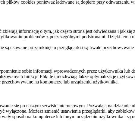
ych plików cookies ponieważ ładowane są dopiero przy odtwarzaniu wid
ierają informację o tym, jak często strona jest odwiedzana i jak się z 
ntyfikowaniu problemów z poszczególnymi podstronami. Dzięki temu mo
 nie są usuwane po zamknięciu przeglądarki i są trwale przechowywane
rzypomnienie sobie informacji wprowadzonych przez użytkownika lub 
nalizowanych funkcji. Pliki te umożliwiają także optymalizację użytko
ale przechowywane na komputerze lub urządzeniu użytkownika.
szanie się po naszym serwisie internetowym. Pozwalają na działanie ni
yć wyłączone. Możesz zmienić ustawienia przeglądarki, aby zablokować
trwały sposób na komputerze lub innym urządzeniu użytkownika i są u