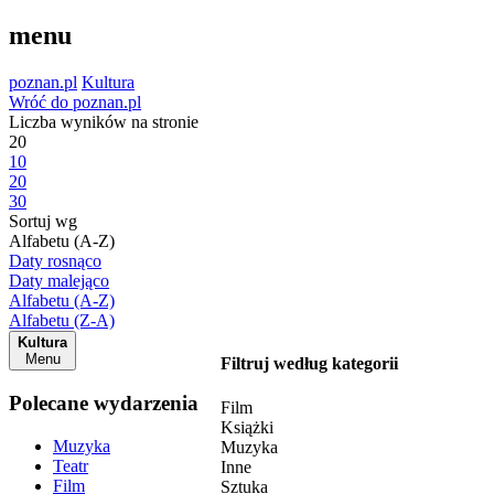
menu
poznan.pl
Kultura
Wróć do poznan.pl
Liczba wyników na stronie
20
10
20
30
Sortuj wg
Alfabetu (A-Z)
Daty rosnąco
Daty malejąco
Alfabetu (A-Z)
Alfabetu (Z-A)
Kultura
Menu
Filtruj według kategorii
Polecane wydarzenia
Film
Książki
Muzyka
Muzyka
Teatr
Inne
Film
Sztuka