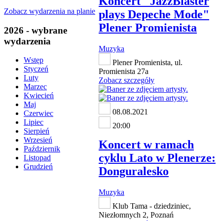
Koncert "JazzBlaster
Zobacz wydarzenia na planie
plays Depeche Mode"
Plener Promienista
2026 - wybrane
wydarzenia
Muzyka
Wstęp
Plener Promienista, ul.
Styczeń
Promienista 27a
Luty
Zobacz szczegóły
Marzec
Kwiecień
Maj
08.08.2021
Czerwiec
Lipiec
20:00
Sierpień
Wrzesień
Koncert w ramach
Październik
cyklu Lato w Plenerze:
Listopad
Grudzień
Donguralesko
Muzyka
Klub Tama - dziedziniec,
Niezłomnych 2, Poznań