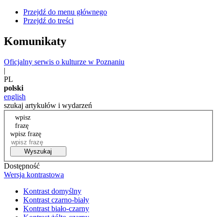
Przejdź do menu głównego
Przejdź do treści
Komunikaty
Oficjalny serwis o kulturze w Poznaniu
|
PL
polski
english
szukaj artykułów i wydarzeń
wpisz
frazę
wpisz frazę
Wyszukaj
Dostępność
Wersja kontrastowa
Kontrast domyślny
Kontrast czarno-biały
Kontrast biało-czarny