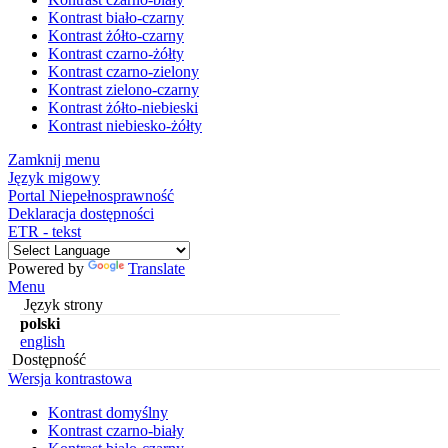
Kontrast biało-czarny
Kontrast żółto-czarny
Kontrast czarno-żółty
Kontrast czarno-zielony
Kontrast zielono-czarny
Kontrast żółto-niebieski
Kontrast niebiesko-żółty
Zamknij menu
Język migowy
Portal Niepełnosprawność
Deklaracja dostępności
ETR - tekst
Powered by
Translate
Menu
Język strony
polski
english
Dostępność
Wersja kontrastowa
Kontrast domyślny
Kontrast czarno-biały