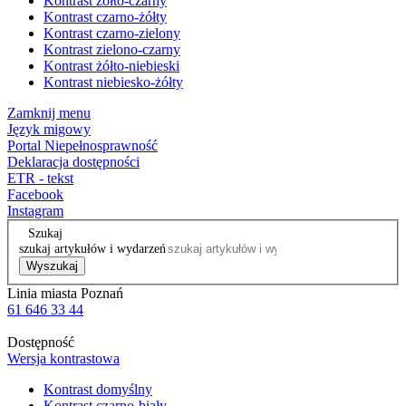
Kontrast żółto-czarny
Kontrast czarno-żółty
Kontrast czarno-zielony
Kontrast zielono-czarny
Kontrast żółto-niebieski
Kontrast niebiesko-żółty
Zamknij menu
Język migowy
Portal Niepełnosprawność
Deklaracja dostępności
ETR - tekst
Facebook
Instagram
Szukaj
szukaj artykułów i wydarzeń
Wyszukaj
Linia miasta Poznań
61 646 33 44
Dostępność
Wersja kontrastowa
Kontrast domyślny
Kontrast czarno-biały