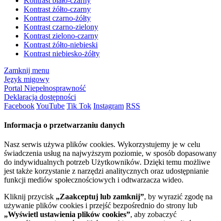
Kontrast biało-czarny
Kontrast żółto-czarny
Kontrast czarno-żółty
Kontrast czarno-zielony
Kontrast zielono-czarny
Kontrast żółto-niebieski
Kontrast niebiesko-żółty
Zamknij menu
Język migowy
Portal Niepełnosprawność
Deklaracja dostępności
Facebook
YouTube
Tik Tok
Instagram
RSS
Informacja o przetwarzaniu danych
Nasz serwis używa plików cookies. Wykorzystujemy je w celu
świadczenia usług na najwyższym poziomie, w sposób dopasowany
do indywidualnych potrzeb Użytkowników. Dzięki temu możliwe
jest także korzystanie z narzędzi analitycznych oraz udostępnianie
funkcji mediów społecznościowych i odtwarzacza wideo.
Kliknij przycisk
„Zaakceptuj lub zamknij”
, by wyrazić zgodę na
używanie plików cookies i przejść bezpośrednio do strony lub
„Wyświetl ustawienia plików cookies”
, aby zobaczyć