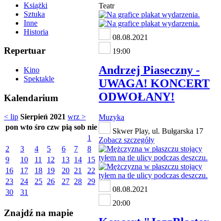
Książki
Teatr
Sztuka
Inne
Historia
08.08.2021
Repertuar
19:00
Andrzej Piaseczny -
Kino
Spektakle
UWAGA! KONCERT
ODWOŁANY!
Kalendarium
< lip
Sierpień 2021
wrz >
Muzyka
pon
wto
śro
czw
pią
sob
nie
Skwer Play, ul. Bułgarska 17
1
Zobacz szczegóły
2
3
4
5
6
7
8
9
10
11
12
13
14
15
16
17
18
19
20
21
22
23
24
25
26
27
28
29
08.08.2021
30
31
20:00
Znajdź na mapie