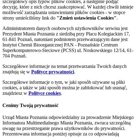
szczegółowy opis typów plików cookies, a następnie podjąć
decyzję, które z nich chcesz zaakceptować. W każdej chwili istnieje
możliwość zarządzania ustawieniami plików cookies - w stopce
strony umieściliśmy link do
"Zmień ustawienia Cookies"
.
Administratorem danych osobowych użytkowników serwisu jest
Prezydent Miasta Poznania z siedzibą przy Placu Kolegiackim 17,
61-841 Poznań, natomiast podmiotem przetwarzającym dane jest
Instytut Chemii Bioorganicznej PAN - Poznańskie Centrum
Superkomputerowo-Sieciowe (PCSS) ul. Noskowskiego 12/14, 61-
704 Poznań.
Szczegółowe informacje na temat przetwarzania Twoich danych
znajdują się w
Polityce prywatności
.
Szczegółowe informacje o tym, w jaki sposób używane są pliki
cookies, a także w jaki sposób można je zablokować lub usunąć,
znajdziesz w
Polityce cookies
.
Cenimy Twoją prywatność
Urząd Miasta Poznania odpowiedzialny za prowadzenie Miejskiego
Informatora Multimedialnego Miasta Poznania, zwraca szczególną
uwagę na przestrzeganie prawa użytkowników do prywatności.
Prezentowana informacja poniżej opisuje za co odpowiadają