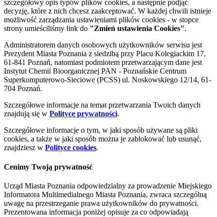
szczegółowy opis typów plików cookies, a następnie podjąć
decyzję, które z nich chcesz zaakceptować. W każdej chwili istnieje
możliwość zarządzania ustawieniami plików cookies - w stopce
strony umieściliśmy link do
"Zmień ustawienia Cookies"
.
Administratorem danych osobowych użytkowników serwisu jest
Prezydent Miasta Poznania z siedzibą przy Placu Kolegiackim 17,
61-841 Poznań, natomiast podmiotem przetwarzającym dane jest
Instytut Chemii Bioorganicznej PAN - Poznańskie Centrum
Superkomputerowo-Sieciowe (PCSS) ul. Noskowskiego 12/14, 61-
704 Poznań.
Szczegółowe informacje na temat przetwarzania Twoich danych
znajdują się w
Polityce prywatności
.
Szczegółowe informacje o tym, w jaki sposób używane są pliki
cookies, a także w jaki sposób można je zablokować lub usunąć,
znajdziesz w
Polityce cookies
.
Cenimy Twoją prywatność
Urząd Miasta Poznania odpowiedzialny za prowadzenie Miejskiego
Informatora Multimedialnego Miasta Poznania, zwraca szczególną
uwagę na przestrzeganie prawa użytkowników do prywatności.
Prezentowana informacja poniżej opisuje za co odpowiadają