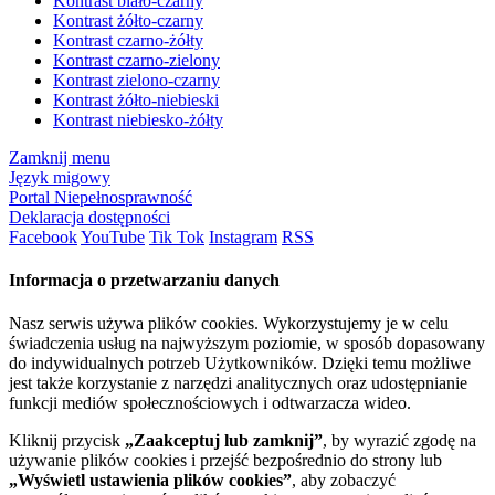
Kontrast biało-czarny
Kontrast żółto-czarny
Kontrast czarno-żółty
Kontrast czarno-zielony
Kontrast zielono-czarny
Kontrast żółto-niebieski
Kontrast niebiesko-żółty
Zamknij menu
Język migowy
Portal Niepełnosprawność
Deklaracja dostępności
Facebook
YouTube
Tik Tok
Instagram
RSS
Informacja o przetwarzaniu danych
Nasz serwis używa plików cookies. Wykorzystujemy je w celu
świadczenia usług na najwyższym poziomie, w sposób dopasowany
do indywidualnych potrzeb Użytkowników. Dzięki temu możliwe
jest także korzystanie z narzędzi analitycznych oraz udostępnianie
funkcji mediów społecznościowych i odtwarzacza wideo.
Kliknij przycisk
„Zaakceptuj lub zamknij”
, by wyrazić zgodę na
używanie plików cookies i przejść bezpośrednio do strony lub
„Wyświetl ustawienia plików cookies”
, aby zobaczyć