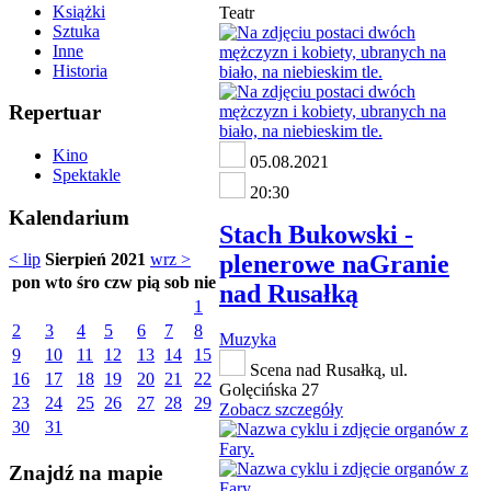
Książki
Teatr
Sztuka
Inne
Historia
Repertuar
Kino
05.08.2021
Spektakle
20:30
Kalendarium
Stach Bukowski -
plenerowe naGranie
< lip
Sierpień 2021
wrz >
pon
wto
śro
czw
pią
sob
nie
nad Rusałką
1
2
3
4
5
6
7
8
Muzyka
9
10
11
12
13
14
15
Scena nad Rusałką, ul.
16
17
18
19
20
21
22
Golęcińska 27
23
24
25
26
27
28
29
Zobacz szczegóły
30
31
Znajdź na mapie