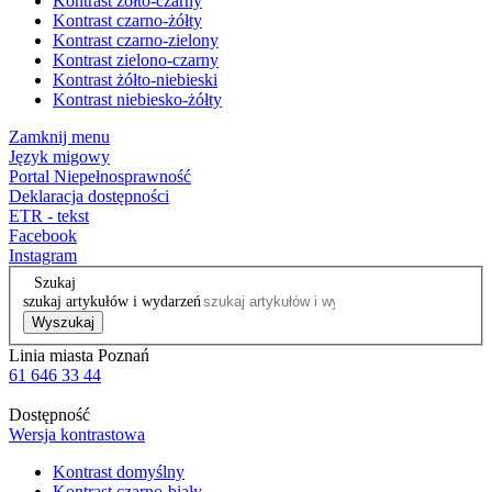
Kontrast żółto-czarny
Kontrast czarno-żółty
Kontrast czarno-zielony
Kontrast zielono-czarny
Kontrast żółto-niebieski
Kontrast niebiesko-żółty
Zamknij menu
Język migowy
Portal Niepełnosprawność
Deklaracja dostępności
ETR - tekst
Facebook
Instagram
Szukaj
szukaj artykułów i wydarzeń
Wyszukaj
Linia miasta Poznań
61 646 33 44
Dostępność
Wersja kontrastowa
Kontrast domyślny
Kontrast czarno-biały