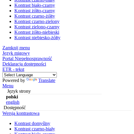
Kontrast biało-czarny
Kontrast żółto-czarny
Kontrast czarno-żółty
Kontrast czarno-zielony
Kontrast zielono-czarny
Kontrast żółto-niebieski
Kontrast niebiesko-żółty
Zamknij menu
Język migowy
Portal Niepełnosprawność
Deklaracja dostępności
ETR - tekst
Powered by
Translate
Menu
Język strony
polski
english
Dostępność
Wersja kontrastowa
Kontrast domyślny
Kontrast czarno-biały