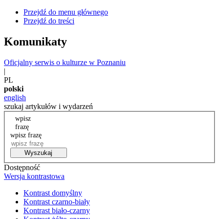
Przejdź do menu głównego
Przejdź do treści
Komunikaty
Oficjalny serwis o kulturze w Poznaniu
|
PL
polski
english
szukaj artykułów i wydarzeń
wpisz
frazę
wpisz frazę
Wyszukaj
Dostępność
Wersja kontrastowa
Kontrast domyślny
Kontrast czarno-biały
Kontrast biało-czarny