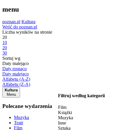
menu
poznan.pl
Kultura
Wróć do poznan.pl
Liczba wyników na stronie
20
10
20
30
Sortuj wg
Daty malejąco
Daty rosnąco
Daty malejąco
Alfabetu (A-Z)
Alfabetu (Z-A)
Kultura
Menu
Filtruj według kategorii
Polecane wydarzenia
Film
Książki
Muzyka
Muzyka
Teatr
Inne
Film
Sztuka