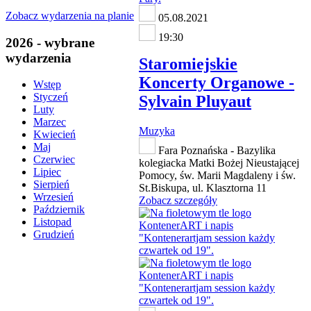
Zobacz wydarzenia na planie
05.08.2021
19:30
2026 - wybrane
wydarzenia
Staromiejskie
Koncerty Organowe -
Wstęp
Styczeń
Sylvain Pluyaut
Luty
Marzec
Muzyka
Kwiecień
Maj
Fara Poznańska - Bazylika
Czerwiec
kolegiacka Matki Bożej Nieustającej
Lipiec
Pomocy, św. Marii Magdaleny i św.
Sierpień
St.Biskupa, ul. Klasztorna 11
Wrzesień
Zobacz szczegóły
Październik
Listopad
Grudzień