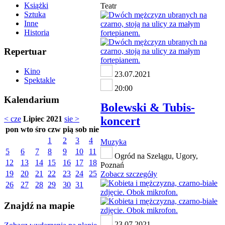
Książki
Teatr
Sztuka
Inne
Historia
Repertuar
Kino
23.07.2021
Spektakle
20:00
Kalendarium
Bolewski & Tubis-
koncert
< cze
Lipiec 2021
sie >
pon
wto
śro
czw
pią
sob
nie
1
2
3
4
Muzyka
5
6
7
8
9
10
11
Ogród na Szelągu, Ugory,
12
13
14
15
16
17
18
Poznań
19
20
21
22
23
24
25
Zobacz szczegóły
26
27
28
29
30
31
Znajdź na mapie
23.07.2021