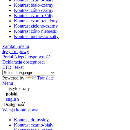
Kontrast biało-czarny
Kontrast żółto-czarny
Kontrast czarno-żółty
Kontrast czarno-zielony
Kontrast zielono-czarny
Kontrast żółto-niebieski
Kontrast niebiesko-żółty
Zamknij menu
Język migowy
Portal Niepełnosprawność
Deklaracja dostępności
ETR - tekst
Powered by
Translate
Menu
Język strony
polski
english
Dostępność
Wersja kontrastowa
Kontrast domyślny
Kontrast czarno-biały