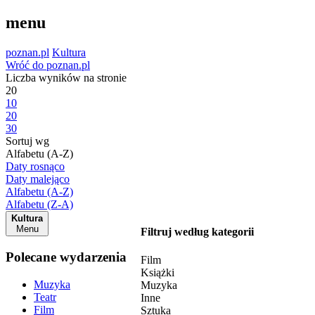
menu
poznan.pl
Kultura
Wróć do poznan.pl
Liczba wyników na stronie
20
10
20
30
Sortuj wg
Alfabetu (A-Z)
Daty rosnąco
Daty malejąco
Alfabetu (A-Z)
Alfabetu (Z-A)
Kultura
Menu
Filtruj według kategorii
Polecane wydarzenia
Film
Książki
Muzyka
Muzyka
Teatr
Inne
Film
Sztuka