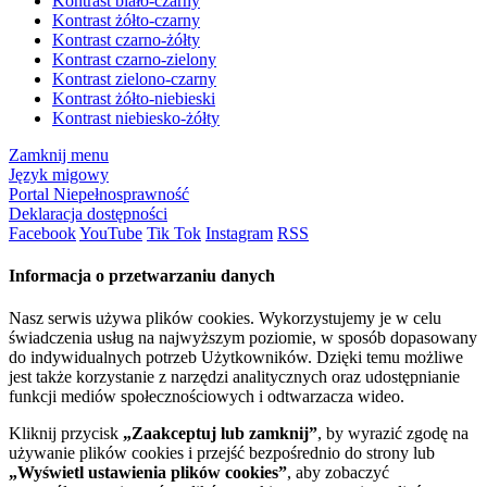
Kontrast biało-czarny
Kontrast żółto-czarny
Kontrast czarno-żółty
Kontrast czarno-zielony
Kontrast zielono-czarny
Kontrast żółto-niebieski
Kontrast niebiesko-żółty
Zamknij menu
Język migowy
Portal Niepełnosprawność
Deklaracja dostępności
Facebook
YouTube
Tik Tok
Instagram
RSS
Informacja o przetwarzaniu danych
Nasz serwis używa plików cookies. Wykorzystujemy je w celu
świadczenia usług na najwyższym poziomie, w sposób dopasowany
do indywidualnych potrzeb Użytkowników. Dzięki temu możliwe
jest także korzystanie z narzędzi analitycznych oraz udostępnianie
funkcji mediów społecznościowych i odtwarzacza wideo.
Kliknij przycisk
„Zaakceptuj lub zamknij”
, by wyrazić zgodę na
używanie plików cookies i przejść bezpośrednio do strony lub
„Wyświetl ustawienia plików cookies”
, aby zobaczyć