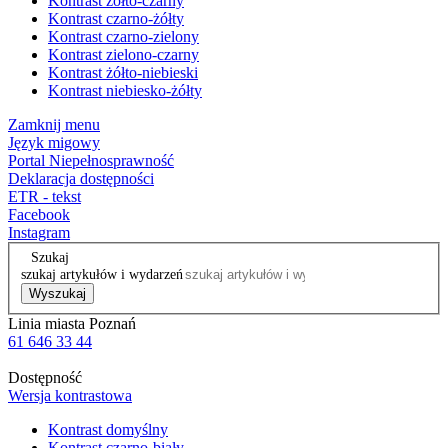
Kontrast żółto-czarny
Kontrast czarno-żółty
Kontrast czarno-zielony
Kontrast zielono-czarny
Kontrast żółto-niebieski
Kontrast niebiesko-żółty
Zamknij menu
Język migowy
Portal Niepełnosprawność
Deklaracja dostępności
ETR - tekst
Facebook
Instagram
Szukaj
szukaj artykułów i wydarzeń
Wyszukaj
Linia miasta Poznań
61 646 33 44
Dostępność
Wersja kontrastowa
Kontrast domyślny
Kontrast czarno-biały