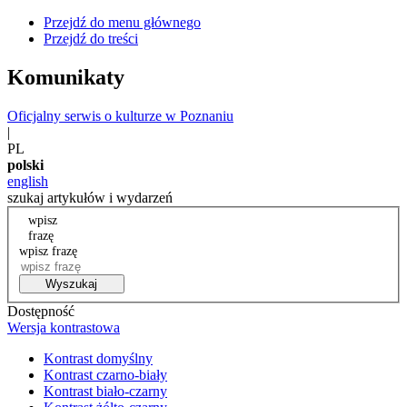
Przejdź do menu głównego
Przejdź do treści
Komunikaty
Oficjalny serwis o kulturze w Poznaniu
|
PL
polski
english
szukaj artykułów i wydarzeń
wpisz
frazę
wpisz frazę
Wyszukaj
Dostępność
Wersja kontrastowa
Kontrast domyślny
Kontrast czarno-biały
Kontrast biało-czarny