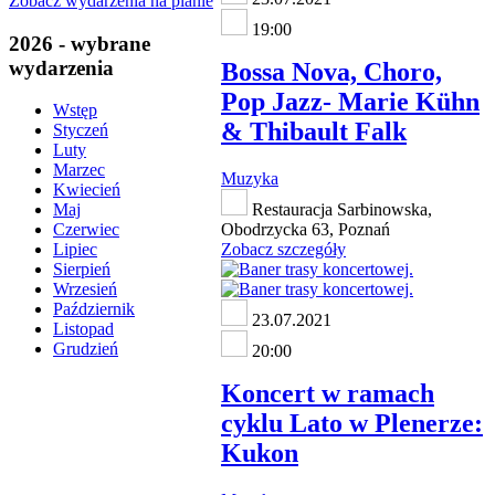
Zobacz wydarzenia na planie
19:00
2026 - wybrane
wydarzenia
Bossa Nova, Choro,
Pop Jazz- Marie Kühn
Wstęp
& Thibault Falk
Styczeń
Luty
Marzec
Muzyka
Kwiecień
Restauracja Sarbinowska,
Maj
Obodrzycka 63, Poznań
Czerwiec
Zobacz szczegóły
Lipiec
Sierpień
Wrzesień
Październik
23.07.2021
Listopad
Grudzień
20:00
Koncert w ramach
cyklu Lato w Plenerze:
Kukon