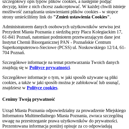
szczegółowy opis typów plików cookies, a następnie podjąć
decyzję, które z nich chcesz zaakceptować. W każdej chwili istnieje
możliwość zarządzania ustawieniami plików cookies - w stopce
strony umieściliśmy link do
"Zmień ustawienia Cookies"
.
Administratorem danych osobowych użytkowników serwisu jest
Prezydent Miasta Poznania z siedzibą przy Placu Kolegiackim 17,
61-841 Poznań, natomiast podmiotem przetwarzającym dane jest
Instytut Chemii Bioorganicznej PAN - Poznańskie Centrum
Superkomputerowo-Sieciowe (PCSS) ul. Noskowskiego 12/14, 61-
704 Poznań.
Szczegółowe informacje na temat przetwarzania Twoich danych
znajdują się w
Polityce prywatności
.
Szczegółowe informacje o tym, w jaki sposób używane są pliki
cookies, a także w jaki sposób można je zablokować lub usunąć,
znajdziesz w
Polityce cookies
.
Cenimy Twoją prywatność
Urząd Miasta Poznania odpowiedzialny za prowadzenie Miejskiego
Informatora Multimedialnego Miasta Poznania, zwraca szczególną
uwagę na przestrzeganie prawa użytkowników do prywatności.
Prezentowana informacja poniżej opisuje za co odpowiadają