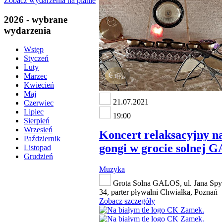
Zobacz wydarzenia na planie
2026 - wybrane
wydarzenia
Wstęp
Styczeń
Luty
Marzec
Kwiecień
Maj
21.07.2021
Czerwiec
Lipiec
19:00
Sierpień
Wrzesień
Koncert relaksacyjny na
Październik
gongi w grocie solnej
Listopad
Grudzień
Muzyka
Grota Solna GALOS, ul. Jana Spy
34, parter pływalni Chwiałka, Poznań
Zobacz szczegóły