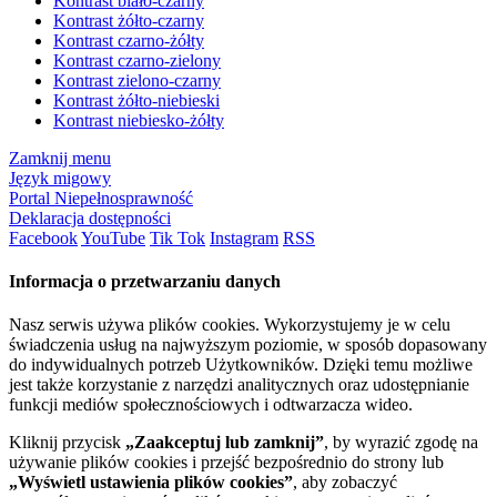
Kontrast biało-czarny
Kontrast żółto-czarny
Kontrast czarno-żółty
Kontrast czarno-zielony
Kontrast zielono-czarny
Kontrast żółto-niebieski
Kontrast niebiesko-żółty
Zamknij menu
Język migowy
Portal Niepełnosprawność
Deklaracja dostępności
Facebook
YouTube
Tik Tok
Instagram
RSS
Informacja o przetwarzaniu danych
Nasz serwis używa plików cookies. Wykorzystujemy je w celu
świadczenia usług na najwyższym poziomie, w sposób dopasowany
do indywidualnych potrzeb Użytkowników. Dzięki temu możliwe
jest także korzystanie z narzędzi analitycznych oraz udostępnianie
funkcji mediów społecznościowych i odtwarzacza wideo.
Kliknij przycisk
„Zaakceptuj lub zamknij”
, by wyrazić zgodę na
używanie plików cookies i przejść bezpośrednio do strony lub
„Wyświetl ustawienia plików cookies”
, aby zobaczyć