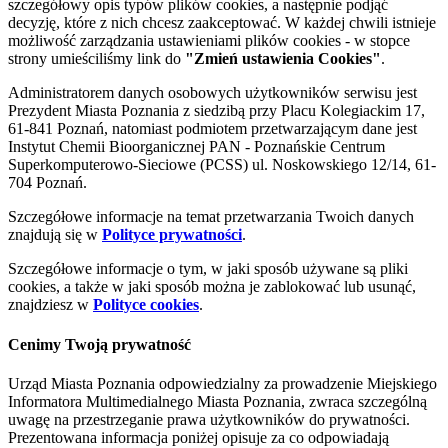
szczegółowy opis typów plików cookies, a następnie podjąć
decyzję, które z nich chcesz zaakceptować. W każdej chwili istnieje
możliwość zarządzania ustawieniami plików cookies - w stopce
strony umieściliśmy link do
"Zmień ustawienia Cookies"
.
Administratorem danych osobowych użytkowników serwisu jest
Prezydent Miasta Poznania z siedzibą przy Placu Kolegiackim 17,
61-841 Poznań, natomiast podmiotem przetwarzającym dane jest
Instytut Chemii Bioorganicznej PAN - Poznańskie Centrum
Superkomputerowo-Sieciowe (PCSS) ul. Noskowskiego 12/14, 61-
704 Poznań.
Szczegółowe informacje na temat przetwarzania Twoich danych
znajdują się w
Polityce prywatności
.
Szczegółowe informacje o tym, w jaki sposób używane są pliki
cookies, a także w jaki sposób można je zablokować lub usunąć,
znajdziesz w
Polityce cookies
.
Cenimy Twoją prywatność
Urząd Miasta Poznania odpowiedzialny za prowadzenie Miejskiego
Informatora Multimedialnego Miasta Poznania, zwraca szczególną
uwagę na przestrzeganie prawa użytkowników do prywatności.
Prezentowana informacja poniżej opisuje za co odpowiadają