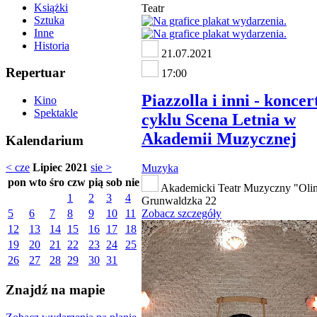
Książki
Teatr
Sztuka
Inne
Historia
21.07.2021
Repertuar
17:00
Piazzolla i inni - koncer
Kino
Spektakle
cyklu Scena Letnia w
Akademii Muzycznej
Kalendarium
< cze
Lipiec 2021
sie >
Muzyka
pon
wto
śro
czw
pią
sob
nie
Akademicki Teatr Muzyczny "Olimp
1
2
3
4
Grunwaldzka 22
5
6
7
8
9
10
11
Zobacz szczegóły
12
13
14
15
16
17
18
19
20
21
22
23
24
25
26
27
28
29
30
31
Znajdź na mapie