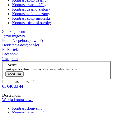
Kontrast żółto-czarny
Kontrast czarno-żółty
Kontrast czarno-zielony
Kontrast zielono-czarny
Kontrast żółto-niebieski
Kontrast niebiesko-żółty
Zamknij menu
Język migowy
Portal Niepełnosprawność
Deklaracja dostępności
ETR - tekst
Facebook
Instagram
Szukaj
szukaj artykułów i wydarzeń
Wyszukaj
Linia miasta Poznań
61 646 33 44
Dostępność
Wersja kontrastowa
Kontrast domyślny
Kontrast czarno-biały