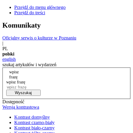
Przejdź do menu głównego
Przejdź do treści
Komunikaty
Oficjalny serwis o kulturze w Poznaniu
|
PL
polski
english
szukaj artykułów i wydarzeń
wpisz
frazę
wpisz frazę
Wyszukaj
Dostępność
Wersja kontrastowa
Kontrast domyślny
Kontrast czarno-biały
Kontrast biało-czarny