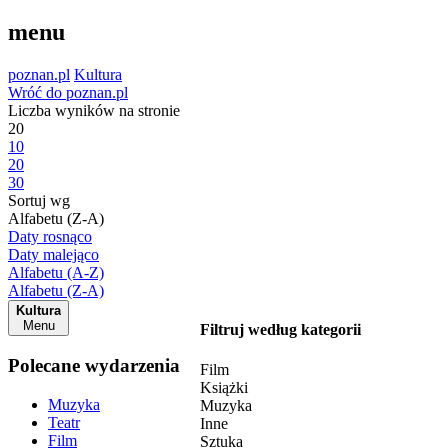
menu
poznan.pl
Kultura
Wróć do poznan.pl
Liczba wyników na stronie
20
10
20
30
Sortuj wg
Alfabetu (Z-A)
Daty rosnąco
Daty malejąco
Alfabetu (A-Z)
Alfabetu (Z-A)
Kultura
Menu
Filtruj według kategorii
Polecane wydarzenia
Film
Książki
Muzyka
Muzyka
Teatr
Inne
Film
Sztuka