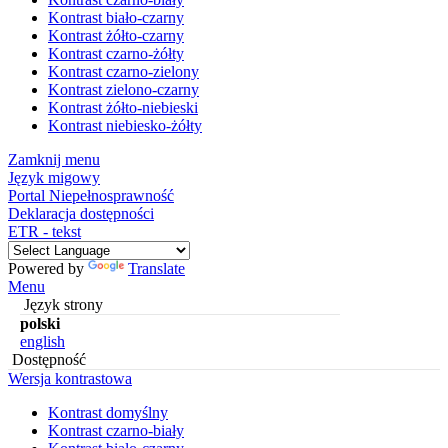
Kontrast biało-czarny
Kontrast żółto-czarny
Kontrast czarno-żółty
Kontrast czarno-zielony
Kontrast zielono-czarny
Kontrast żółto-niebieski
Kontrast niebiesko-żółty
Zamknij menu
Język migowy
Portal Niepełnosprawność
Deklaracja dostępności
ETR - tekst
Powered by
Translate
Menu
Język strony
polski
english
Dostępność
Wersja kontrastowa
Kontrast domyślny
Kontrast czarno-biały