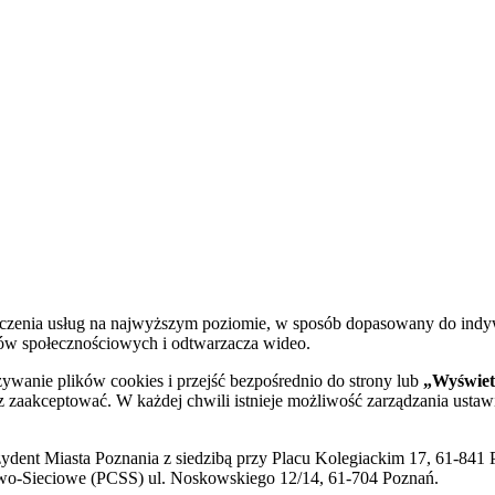
dczenia usług na najwyższym poziomie, w sposób dopasowany do indy
diów społecznościowych i odtwarzacza wideo.
żywanie plików cookies i przejść bezpośrednio do strony lub
„Wyświetl
sz zaakceptować. W każdej chwili istnieje możliwość zarządzania ustaw
ent Miasta Poznania z siedzibą przy Placu Kolegiackim 17, 61-841 P
o-Sieciowe (PCSS) ul. Noskowskiego 12/14, 61-704 Poznań.