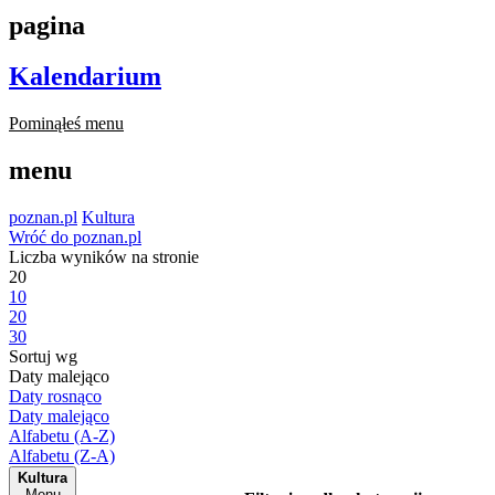
pagina
Kalendarium
Pominąłeś menu
menu
poznan.pl
Kultura
Wróć do poznan.pl
Liczba wyników na stronie
20
10
20
30
Sortuj wg
Daty malejąco
Daty rosnąco
Daty malejąco
Alfabetu (A-Z)
Alfabetu (Z-A)
Kultura
Menu