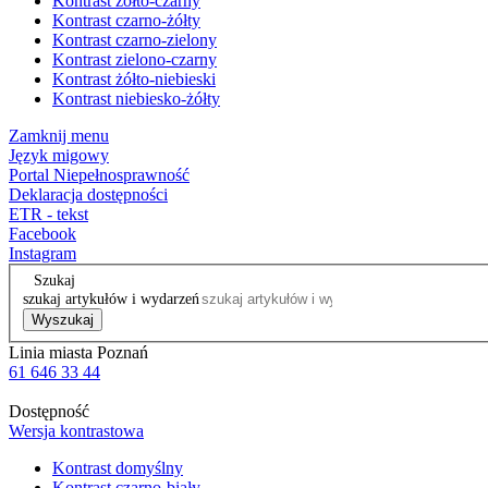
Kontrast żółto-czarny
Kontrast czarno-żółty
Kontrast czarno-zielony
Kontrast zielono-czarny
Kontrast żółto-niebieski
Kontrast niebiesko-żółty
Zamknij menu
Język migowy
Portal Niepełnosprawność
Deklaracja dostępności
ETR - tekst
Facebook
Instagram
Szukaj
szukaj artykułów i wydarzeń
Wyszukaj
Linia miasta Poznań
61 646 33 44
Dostępność
Wersja kontrastowa
Kontrast domyślny
Kontrast czarno-biały