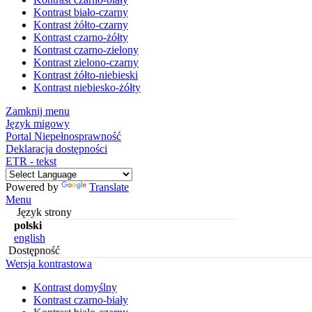
Kontrast biało-czarny
Kontrast żółto-czarny
Kontrast czarno-żółty
Kontrast czarno-zielony
Kontrast zielono-czarny
Kontrast żółto-niebieski
Kontrast niebiesko-żółty
Zamknij menu
Język migowy
Portal Niepełnosprawność
Deklaracja dostępności
ETR - tekst
Powered by
Translate
Menu
Język strony
polski
english
Dostępność
Wersja kontrastowa
Kontrast domyślny
Kontrast czarno-biały