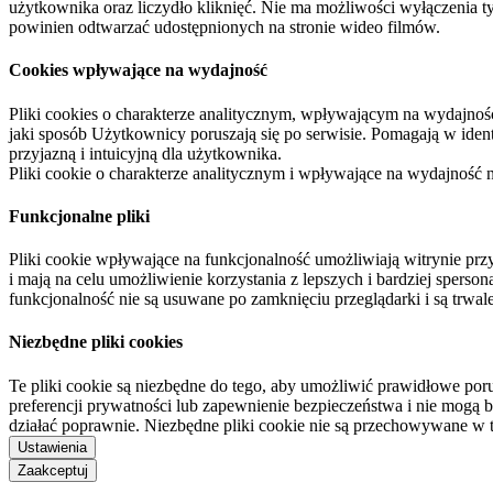
użytkownika oraz liczydło kliknięć. Nie ma możliwości wyłączenia t
powinien odtwarzać udostępnionych na stronie wideo filmów.
Cookies wpływające na wydajność
Pliki cookies o charakterze analitycznym, wpływającym na wydajność zb
jaki sposób Użytkownicy poruszają się po serwisie. Pomagają w ide
przyjazną i intuicyjną dla użytkownika.
Pliki cookie o charakterze analitycznym i wpływające na wydajność
Funkcjonalne pliki
Pliki cookie wpływające na funkcjonalność umożliwiają witrynie p
i mają na celu umożliwienie korzystania z lepszych i bardziej sperso
funkcjonalność nie są usuwane po zamknięciu przeglądarki i są trw
Niezbędne pliki cookies
Te pliki cookie są niezbędne do tego, aby umożliwić prawidłowe poru
preferencji prywatności lub zapewnienie bezpieczeństwa i nie mogą b
działać poprawnie. Niezbędne pliki cookie nie są przechowywane w 
Ustawienia
Zaakceptuj