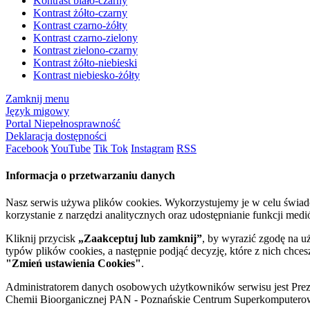
Kontrast biało-czarny
Kontrast żółto-czarny
Kontrast czarno-żółty
Kontrast czarno-zielony
Kontrast zielono-czarny
Kontrast żółto-niebieski
Kontrast niebiesko-żółty
Zamknij menu
Język migowy
Portal Niepełnosprawność
Deklaracja dostępności
Facebook
YouTube
Tik Tok
Instagram
RSS
Informacja o przetwarzaniu danych
Nasz serwis używa plików cookies. Wykorzystujemy je w celu świa
korzystanie z narzędzi analitycznych oraz udostępnianie funkcji me
Kliknij przycisk
„Zaakceptuj lub zamknij”
, by wyrazić zgodę na u
typów plików cookies, a następnie podjąć decyzję, które z nich chce
"Zmień ustawienia Cookies"
.
Administratorem danych osobowych użytkowników serwisu jest Prezyd
Chemii Bioorganicznej PAN - Poznańskie Centrum Superkomputerow