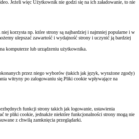
eo. Jeżeli więc Użytkownik nie godzi się na ich załadowanie, to nie
niej korzysta np. które strony są najbardziej i najmniej popularne i w
żemy ulepszać zawartość i wydajność strony i uczynić ją bardziej
 na komputerze lub urządzeniu użytkownika.
dokonanych przez niego wyborów (takich jak język, wyrażone zgody)
wania witryny po zalogowaniu się.Pliki cookie wpływające na
ezbędnych funkcji strony takich jak logowanie, ustawienia
 te pliki cookie, jednakże niektóre funkcjonalności strony mogą nie
suwane z chwilą zamknięcia przeglądarki.