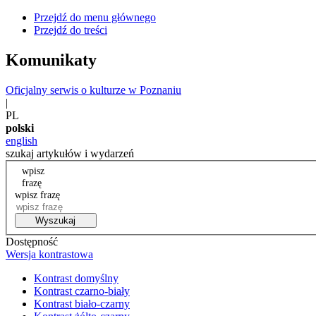
Przejdź do menu głównego
Przejdź do treści
Komunikaty
Oficjalny serwis o kulturze w Poznaniu
|
PL
polski
english
szukaj artykułów i wydarzeń
wpisz
frazę
wpisz frazę
Wyszukaj
Dostępność
Wersja kontrastowa
Kontrast domyślny
Kontrast czarno-biały
Kontrast biało-czarny