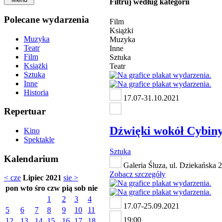
Filtruj według kategorii
Polecane wydarzenia
Film
Książki
Muzyka
Muzyka
Teatr
Inne
Film
Sztuka
Książki
Teatr
Sztuka
Inne
Historia
17.07-31.10.2021
Repertuar
Dźwięki wokół Cybiny
Kino
Spektakle
Sztuka
Kalendarium
Galeria Śluza, ul. Dziekańska 
Zobacz szczegóły
< cze
Lipiec 2021
sie >
pon
wto
śro
czw
pią
sob
nie
1
2
3
4
17.07-25.09.2021
5
6
7
8
9
10
11
19:00
12
13
14
15
16
17
18