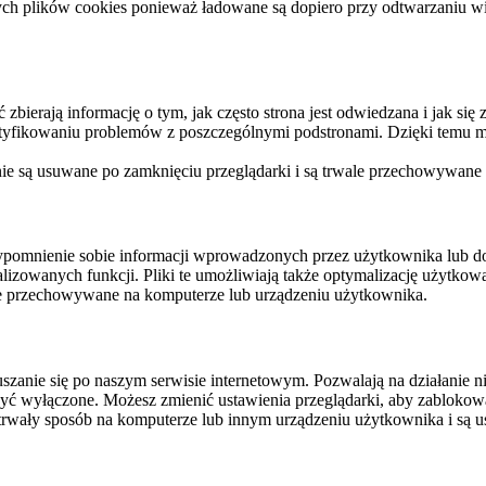
ych plików cookies ponieważ ładowane są dopiero przy odtwarzaniu wid
ierają informację o tym, jak często strona jest odwiedzana i jak się z 
ntyfikowaniu problemów z poszczególnymi podstronami. Dzięki temu mo
 nie są usuwane po zamknięciu przeglądarki i są trwale przechowywane
rzypomnienie sobie informacji wprowadzonych przez użytkownika lub 
nalizowanych funkcji. Pliki te umożliwiają także optymalizację użytko
ale przechowywane na komputerze lub urządzeniu użytkownika.
szanie się po naszym serwisie internetowym. Pozwalają na działanie ni
yć wyłączone. Możesz zmienić ustawienia przeglądarki, aby zablokować
trwały sposób na komputerze lub innym urządzeniu użytkownika i są u