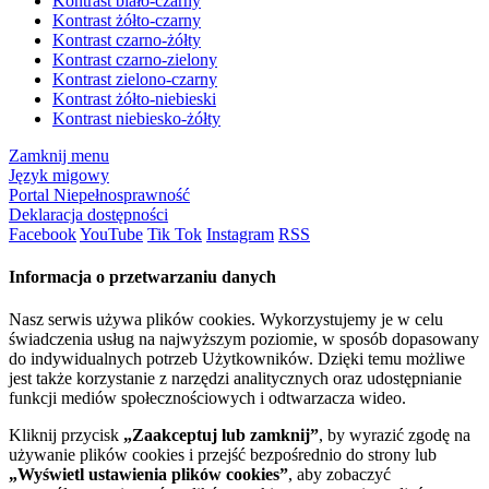
Kontrast biało-czarny
Kontrast żółto-czarny
Kontrast czarno-żółty
Kontrast czarno-zielony
Kontrast zielono-czarny
Kontrast żółto-niebieski
Kontrast niebiesko-żółty
Zamknij menu
Język migowy
Portal Niepełnosprawność
Deklaracja dostępności
Facebook
YouTube
Tik Tok
Instagram
RSS
Informacja o przetwarzaniu danych
Nasz serwis używa plików cookies. Wykorzystujemy je w celu
świadczenia usług na najwyższym poziomie, w sposób dopasowany
do indywidualnych potrzeb Użytkowników. Dzięki temu możliwe
jest także korzystanie z narzędzi analitycznych oraz udostępnianie
funkcji mediów społecznościowych i odtwarzacza wideo.
Kliknij przycisk
„Zaakceptuj lub zamknij”
, by wyrazić zgodę na
używanie plików cookies i przejść bezpośrednio do strony lub
„Wyświetl ustawienia plików cookies”
, aby zobaczyć