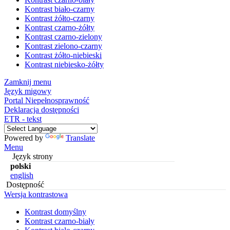
Kontrast biało-czarny
Kontrast żółto-czarny
Kontrast czarno-żółty
Kontrast czarno-zielony
Kontrast zielono-czarny
Kontrast żółto-niebieski
Kontrast niebiesko-żółty
Zamknij menu
Język migowy
Portal Niepełnosprawność
Deklaracja dostępności
ETR - tekst
Powered by
Translate
Menu
Język strony
polski
english
Dostępność
Wersja kontrastowa
Kontrast domyślny
Kontrast czarno-biały