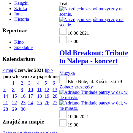
Książki
Teatr
Sztuka
Inne
Historia
Repertuar
10.06.2021
17:00
Kino
Spektakle
Old Breakout: Tribute
Kalendarium
to Nalepa - koncert
< maj
Czerwiec 2021
lip >
Muzyka
pon
wto
śro
czw
pią
sob
nie
Blue Note, ul. Kościuszki 79
1
2
3
4
5
6
Zobacz szczegóły
7
8
9
10
11
12
13
14
15
16
17
18
19
20
21
22
23
24
25
26
27
28
29
30
10.06.2021
Znajdź na mapie
19:00