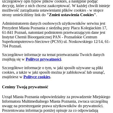
szczegółowy opis typów plików cookies, a następnie podjąć
decyzję, które z nich chcesz zaakceptować. W każdej chwili istnieje
możliwość zarządzania ustawieniami plików cookies - w stopce
strony umieściliśmy link do
"Zmień ustawienia Cookies"
.
Administratorem danych osobowych użytkowników serwisu jest
Prezydent Miasta Poznania z siedzibą przy Placu Kolegiackim 17,
61-841 Poznań, natomiast podmiotem przetwarzającym dane jest
Instytut Chemii Bioorganicznej PAN - Poznańskie Centrum
Superkomputerowo-Sieciowe (PCSS) ul. Noskowskiego 12/14, 61-
704 Poznań.
Szczegółowe informacje na temat przetwarzania Twoich danych
znajdują się w
Polityce prywatności
.
Szczegółowe informacje o tym, w jaki sposób używane są pliki
cookies, a także w jaki sposób można je zablokować lub usunąć,
znajdziesz w
Polityce cookies
.
Cenimy Twoją prywatność
Urząd Miasta Poznania odpowiedzialny za prowadzenie Miejskiego
Informatora Multimedialnego Miasta Poznania, zwraca szczególną
uwagę na przestrzeganie prawa użytkowników do prywatności.
Prezentowana informacja poniżej opisuje za co odpowiadają