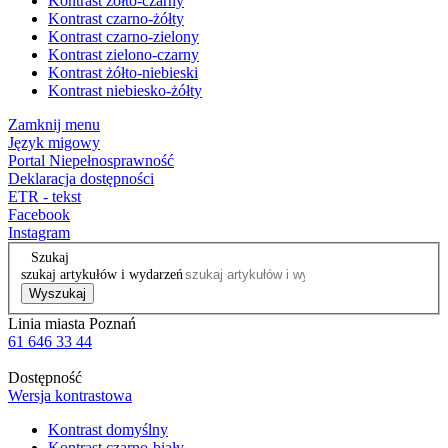
Kontrast żółto-czarny
Kontrast czarno-żółty
Kontrast czarno-zielony
Kontrast zielono-czarny
Kontrast żółto-niebieski
Kontrast niebiesko-żółty
Zamknij menu
Język migowy
Portal Niepełnosprawność
Deklaracja dostępności
ETR - tekst
Facebook
Instagram
Szukaj
szukaj artykułów i wydarzeń
Wyszukaj
Linia miasta Poznań
61 646 33 44
Dostępność
Wersja kontrastowa
Kontrast domyślny
Kontrast czarno-biały