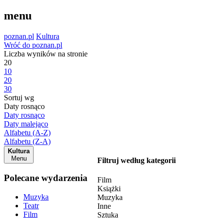
menu
poznan.pl
Kultura
Wróć do poznan.pl
Liczba wyników na stronie
20
10
20
30
Sortuj wg
Daty rosnąco
Daty rosnąco
Daty malejąco
Alfabetu (A-Z)
Alfabetu (Z-A)
Kultura
Menu
Filtruj według kategorii
Polecane wydarzenia
Film
Książki
Muzyka
Muzyka
Teatr
Inne
Film
Sztuka