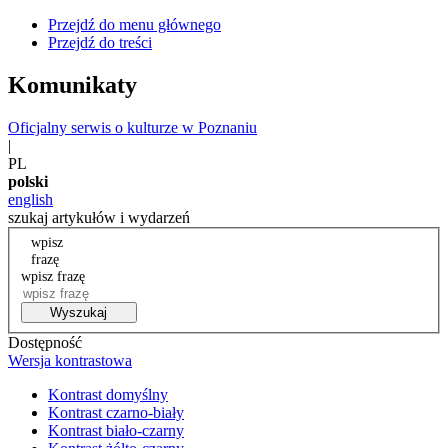
Przejdź do menu głównego
Przejdź do treści
Komunikaty
Oficjalny serwis o kulturze w Poznaniu
|
PL
polski
english
szukaj artykułów i wydarzeń
wpisz
frazę
wpisz frazę
Wyszukaj
Dostępność
Wersja kontrastowa
Kontrast domyślny
Kontrast czarno-biały
Kontrast biało-czarny