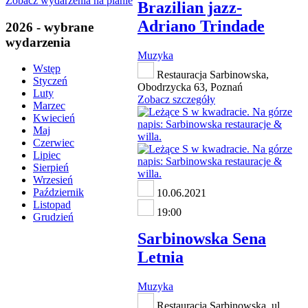
Zobacz wydarzenia na planie
Brazilian jazz-
Adriano Trindade
2026 - wybrane
wydarzenia
Muzyka
Wstęp
Restauracja Sarbinowska,
Styczeń
Obodrzycka 63, Poznań
Luty
Zobacz szczegóły
Marzec
Kwiecień
Maj
Czerwiec
Lipiec
Sierpień
Wrzesień
Październik
10.06.2021
Listopad
19:00
Grudzień
Sarbinowska Sena
Letnia
Muzyka
Restauracja Sarbinowska, ul.