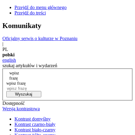
Przejdź do menu głównego
Przejdź do treści
Komunikaty
Oficjalny serwis o kulturze w Poznaniu
|
PL
polski
english
szukaj artykułów i wydarzeń
wpisz
frazę
wpisz frazę
Wyszukaj
Dostępność
Wersja kontrastowa
Kontrast domyślny
Kontrast czarno-biały
Kontrast biało-czarny