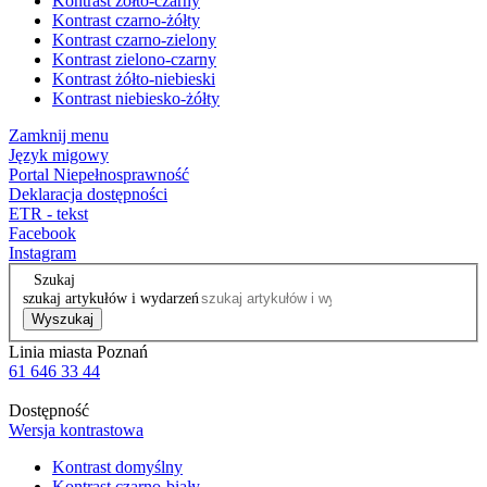
Kontrast żółto-czarny
Kontrast czarno-żółty
Kontrast czarno-zielony
Kontrast zielono-czarny
Kontrast żółto-niebieski
Kontrast niebiesko-żółty
Zamknij menu
Język migowy
Portal Niepełnosprawność
Deklaracja dostępności
ETR - tekst
Facebook
Instagram
Szukaj
szukaj artykułów i wydarzeń
Wyszukaj
Linia miasta Poznań
61 646 33 44
Dostępność
Wersja kontrastowa
Kontrast domyślny
Kontrast czarno-biały