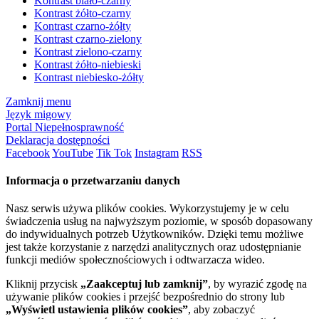
Kontrast biało-czarny
Kontrast żółto-czarny
Kontrast czarno-żółty
Kontrast czarno-zielony
Kontrast zielono-czarny
Kontrast żółto-niebieski
Kontrast niebiesko-żółty
Zamknij menu
Język migowy
Portal Niepełnosprawność
Deklaracja dostępności
Facebook
YouTube
Tik Tok
Instagram
RSS
Informacja o przetwarzaniu danych
Nasz serwis używa plików cookies. Wykorzystujemy je w celu
świadczenia usług na najwyższym poziomie, w sposób dopasowany
do indywidualnych potrzeb Użytkowników. Dzięki temu możliwe
jest także korzystanie z narzędzi analitycznych oraz udostępnianie
funkcji mediów społecznościowych i odtwarzacza wideo.
Kliknij przycisk
„Zaakceptuj lub zamknij”
, by wyrazić zgodę na
używanie plików cookies i przejść bezpośrednio do strony lub
„Wyświetl ustawienia plików cookies”
, aby zobaczyć