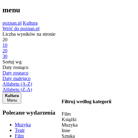
menu
poznan.pl
Kultura
Wróć do poznan.pl
Liczba wyników na stronie
20
10
20
30
Sortuj wg
Daty rosnąco
Daty rosnąco
Daty malejąco
Alfabetu (A-Z)
Alfabetu (Z-A)
Kultura
Menu
Filtruj według kategorii
Polecane wydarzenia
Film
Książki
Muzyka
Muzyka
Teatr
Inne
Film
Sztuka