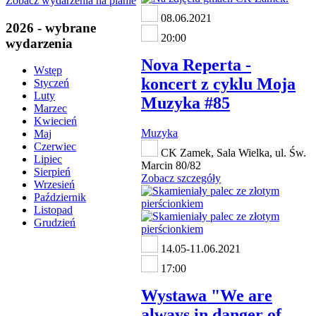
Zobacz wydarzenia na planie
08.06.2021
2026 - wybrane
20:00
wydarzenia
Nova Reperta -
Wstęp
koncert z cyklu Moja
Styczeń
Luty
Muzyka #85
Marzec
Kwiecień
Muzyka
Maj
Czerwiec
CK Zamek, Sala Wielka, ul. Św.
Lipiec
Marcin 80/82
Sierpień
Zobacz szczegóły
Wrzesień
Październik
Listopad
Grudzień
14.05-11.06.2021
17:00
Wystawa "We are
always in danger of