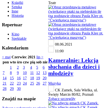
Książki
Teatr
Sztuka
Inne
Historia
Repertuar
Kino
Spektakle
08.06.2021
Kalendarium
11:00
< maj
Czerwiec 2021
lip >
Kameralnie: Lekcja
pon
wto
śro
czw
pią
sob
nie
słuchania dla dzieci i
1
2
3
4
5
6
młodzieży
7
8
9
10
11
12
13
14
15
16
17
18
19
20
21
22
23
24
25
26
27
Muzyka
28
29
30
CK Zamek, Sala Wielka, ul.
Święty Marcin 80/82, Poznań
Znajdź na mapie
Zobacz szczegóły