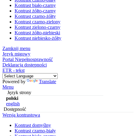
Kontrast biało-czarny
Kontrast żółto-czarny
Kontrast czarno-żółty
Kontrast czarno-zielony
Kontrast zielono-czarny
Kontrast żółto-niebieski
Kontrast niebiesko-żółty
Zamknij menu
Język migowy
Portal Niepełnosprawność
Deklaracja dostępności
ETR - tekst
Powered by
Translate
Menu
Język strony
polski
english
Dostępność
Wersja kontrastowa
Kontrast domyślny
Kontrast czarno-biały