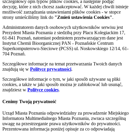
szczegółowy opis typów plików cookies, a następnie podjąć
decyzję, które z nich chcesz zaakceptować. W każdej chwili istnieje
możliwość zarządzania ustawieniami plików cookies - w stopce
strony umieściliśmy link do
"Zmień ustawienia Cookies"
.
Administratorem danych osobowych użytkowników serwisu jest
Prezydent Miasta Poznania z siedzibą przy Placu Kolegiackim 17,
61-841 Poznań, natomiast podmiotem przetwarzającym dane jest
Instytut Chemii Bioorganicznej PAN - Poznańskie Centrum
Superkomputerowo-Sieciowe (PCSS) ul. Noskowskiego 12/14, 61-
704 Poznań.
Szczegółowe informacje na temat przetwarzania Twoich danych
znajdują się w
Polityce prywatności
.
Szczegółowe informacje o tym, w jaki sposób używane są pliki
cookies, a także w jaki sposób można je zablokować lub usunąć,
znajdziesz w
Polityce cookies
.
Cenimy Twoją prywatność
Urząd Miasta Poznania odpowiedzialny za prowadzenie Miejskiego
Informatora Multimedialnego Miasta Poznania, zwraca szczególną
uwagę na przestrzeganie prawa użytkowników do prywatności.
Prezentowana informacja poniżej opisuje za co odpowiadają