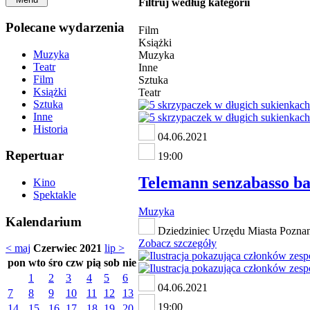
Filtruj według kategorii
Polecane wydarzenia
Film
Książki
Muzyka
Muzyka
Teatr
Inne
Film
Sztuka
Książki
Teatr
Sztuka
Inne
Historia
04.06.2021
Repertuar
19:00
Telemann senzabasso ba
Kino
Spektakle
Muzyka
Kalendarium
Dziedziniec Urzędu Miasta Poznani
Zobacz szczegóły
< maj
Czerwiec 2021
lip >
pon
wto
śro
czw
pią
sob
nie
1
2
3
4
5
6
04.06.2021
7
8
9
10
11
12
13
19:00
14
15
16
17
18
19
20