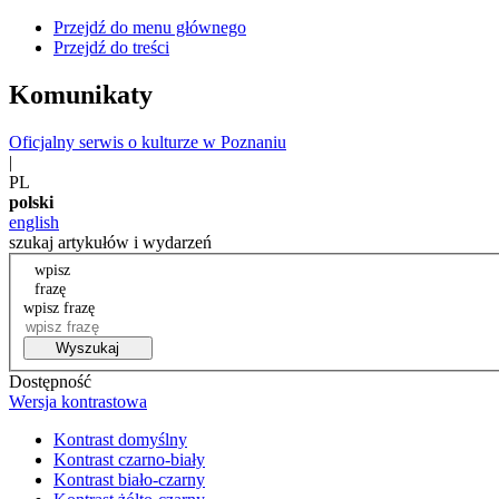
Przejdź do menu głównego
Przejdź do treści
Komunikaty
Oficjalny serwis o kulturze w Poznaniu
|
PL
polski
english
szukaj artykułów i wydarzeń
wpisz
frazę
wpisz frazę
Wyszukaj
Dostępność
Wersja kontrastowa
Kontrast domyślny
Kontrast czarno-biały
Kontrast biało-czarny