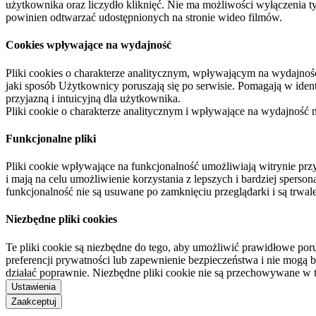
użytkownika oraz liczydło kliknięć. Nie ma możliwości wyłączenia t
powinien odtwarzać udostępnionych na stronie wideo filmów.
Cookies wpływające na wydajność
Pliki cookies o charakterze analitycznym, wpływającym na wydajność zb
jaki sposób Użytkownicy poruszają się po serwisie. Pomagają w ide
przyjazną i intuicyjną dla użytkownika.
Pliki cookie o charakterze analitycznym i wpływające na wydajność
Funkcjonalne pliki
Pliki cookie wpływające na funkcjonalność umożliwiają witrynie p
i mają na celu umożliwienie korzystania z lepszych i bardziej sperso
funkcjonalność nie są usuwane po zamknięciu przeglądarki i są trw
Niezbędne pliki cookies
Te pliki cookie są niezbędne do tego, aby umożliwić prawidłowe poru
preferencji prywatności lub zapewnienie bezpieczeństwa i nie mogą b
działać poprawnie. Niezbędne pliki cookie nie są przechowywane w 
Ustawienia
Zaakceptuj