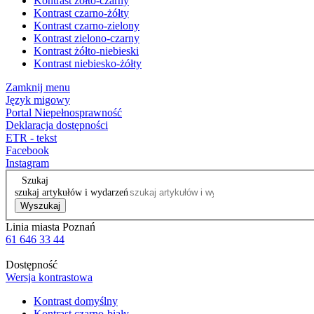
Kontrast żółto-czarny
Kontrast czarno-żółty
Kontrast czarno-zielony
Kontrast zielono-czarny
Kontrast żółto-niebieski
Kontrast niebiesko-żółty
Zamknij menu
Język migowy
Portal Niepełnosprawność
Deklaracja dostępności
ETR - tekst
Facebook
Instagram
Szukaj
szukaj artykułów i wydarzeń
Wyszukaj
Linia miasta Poznań
61 646 33 44
Dostępność
Wersja kontrastowa
Kontrast domyślny
Kontrast czarno-biały