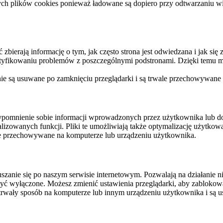
ych plików cookies ponieważ ładowane są dopiero przy odtwarzaniu wid
ierają informację o tym, jak często strona jest odwiedzana i jak się z 
ntyfikowaniu problemów z poszczególnymi podstronami. Dzięki temu mo
 nie są usuwane po zamknięciu przeglądarki i są trwale przechowywane
rzypomnienie sobie informacji wprowadzonych przez użytkownika lub 
nalizowanych funkcji. Pliki te umożliwiają także optymalizację użytko
ale przechowywane na komputerze lub urządzeniu użytkownika.
szanie się po naszym serwisie internetowym. Pozwalają na działanie ni
yć wyłączone. Możesz zmienić ustawienia przeglądarki, aby zablokować
trwały sposób na komputerze lub innym urządzeniu użytkownika i są u