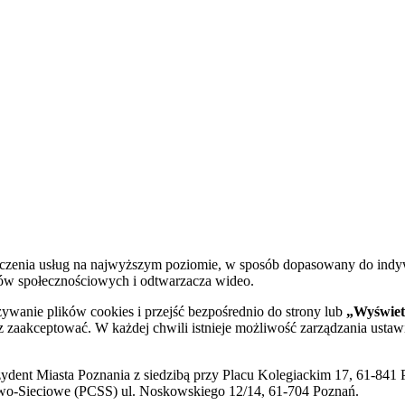
dczenia usług na najwyższym poziomie, w sposób dopasowany do indy
diów społecznościowych i odtwarzacza wideo.
żywanie plików cookies i przejść bezpośrednio do strony lub
„Wyświetl
sz zaakceptować. W każdej chwili istnieje możliwość zarządzania ustaw
ent Miasta Poznania z siedzibą przy Placu Kolegiackim 17, 61-841 P
o-Sieciowe (PCSS) ul. Noskowskiego 12/14, 61-704 Poznań.