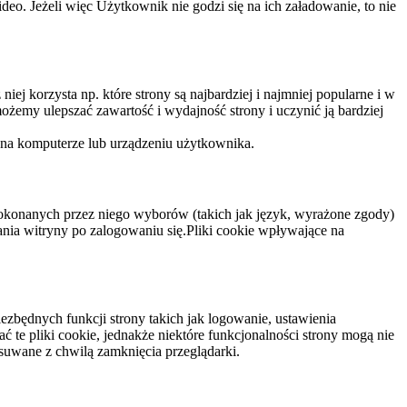
eo. Jeżeli więc Użytkownik nie godzi się na ich załadowanie, to nie
niej korzysta np. które strony są najbardziej i najmniej popularne i w
żemy ulepszać zawartość i wydajność strony i uczynić ją bardziej
 na komputerze lub urządzeniu użytkownika.
dokonanych przez niego wyborów (takich jak język, wyrażone zgody)
wania witryny po zalogowaniu się.Pliki cookie wpływające na
ezbędnych funkcji strony takich jak logowanie, ustawienia
 te pliki cookie, jednakże niektóre funkcjonalności strony mogą nie
suwane z chwilą zamknięcia przeglądarki.