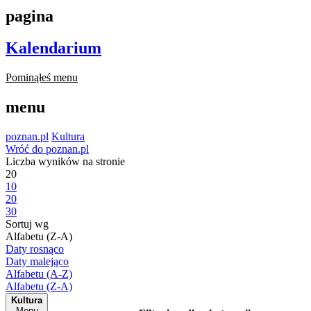
pagina
Kalendarium
Pominąłeś menu
menu
poznan.pl
Kultura
Wróć do poznan.pl
Liczba wyników na stronie
20
10
20
30
Sortuj wg
Alfabetu (Z-A)
Daty rosnąco
Daty malejąco
Alfabetu (A-Z)
Alfabetu (Z-A)
Kultura
Menu