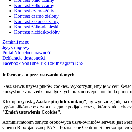
Kontrast biało-czarny
Kontrast żółto-czarny
Kontrast czarno-żółty
Kontrast czarno-zielony
Kontrast zielono-czarny
Kontrast żółto-niebieski
Kontrast niebiesko-żółty
Zamknij menu
Język migowy
Portal Niepełnosprawność
Deklaracja dostępności
Facebook
YouTube
Tik Tok
Instagram
RSS
Informacja o przetwarzaniu danych
Nasz serwis używa plików cookies. Wykorzystujemy je w celu świa
korzystanie z narzędzi analitycznych oraz udostępnianie funkcji me
Kliknij przycisk
„Zaakceptuj lub zamknij”
, by wyrazić zgodę na u
typów plików cookies, a następnie podjąć decyzję, które z nich chce
"Zmień ustawienia Cookies"
.
Administratorem danych osobowych użytkowników serwisu jest Prezyd
Chemii Bioorganicznej PAN - Poznańskie Centrum Superkomputerow