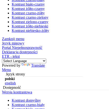
Kontrast biało-czarny
Kontrast żółto-czarny
Kontrast czarno-żółty
Kontrast czarno-zielony
Kontrast zielono-czarny
Kontrast żółto-niebieski
Kontrast niebiesko-żółty
Zamknij menu
Język migowy
Portal Niepełnosprawność
Deklaracja dostępności
ETR - tekst
Powered by
Translate
Menu
Język strony
polski
english
Dostępność
Wersja kontrastowa
Kontrast domyślny
Kontrast czarno-biały