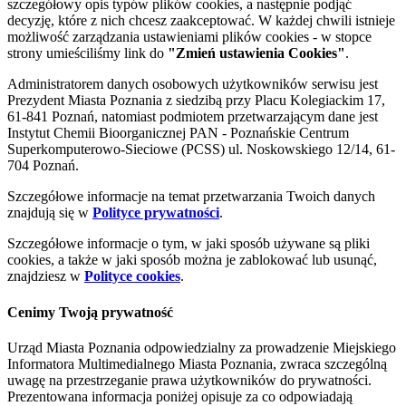
szczegółowy opis typów plików cookies, a następnie podjąć
decyzję, które z nich chcesz zaakceptować. W każdej chwili istnieje
możliwość zarządzania ustawieniami plików cookies - w stopce
strony umieściliśmy link do
"Zmień ustawienia Cookies"
.
Administratorem danych osobowych użytkowników serwisu jest
Prezydent Miasta Poznania z siedzibą przy Placu Kolegiackim 17,
61-841 Poznań, natomiast podmiotem przetwarzającym dane jest
Instytut Chemii Bioorganicznej PAN - Poznańskie Centrum
Superkomputerowo-Sieciowe (PCSS) ul. Noskowskiego 12/14, 61-
704 Poznań.
Szczegółowe informacje na temat przetwarzania Twoich danych
znajdują się w
Polityce prywatności
.
Szczegółowe informacje o tym, w jaki sposób używane są pliki
cookies, a także w jaki sposób można je zablokować lub usunąć,
znajdziesz w
Polityce cookies
.
Cenimy Twoją prywatność
Urząd Miasta Poznania odpowiedzialny za prowadzenie Miejskiego
Informatora Multimedialnego Miasta Poznania, zwraca szczególną
uwagę na przestrzeganie prawa użytkowników do prywatności.
Prezentowana informacja poniżej opisuje za co odpowiadają