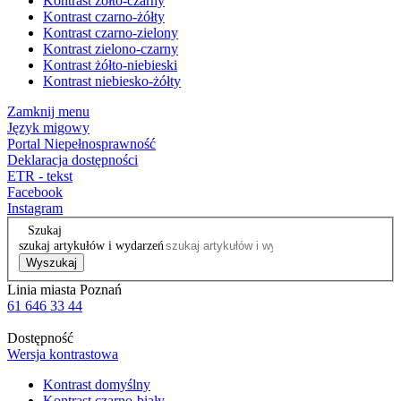
Kontrast żółto-czarny
Kontrast czarno-żółty
Kontrast czarno-zielony
Kontrast zielono-czarny
Kontrast żółto-niebieski
Kontrast niebiesko-żółty
Zamknij menu
Język migowy
Portal Niepełnosprawność
Deklaracja dostępności
ETR - tekst
Facebook
Instagram
Szukaj
szukaj artykułów i wydarzeń
Wyszukaj
Linia miasta Poznań
61 646 33 44
Dostępność
Wersja kontrastowa
Kontrast domyślny
Kontrast czarno-biały