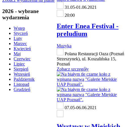
Zobacz wydarzenia na planie
31.05-01.06.2021
2026 - wybrane
20:00
wydarzenia
Enter Enea Festival -
Wstęp
preludium
Styczeń
Luty
Marzec
Muzyka
Kwiecień
Polana Restauracji Oaza (Poznań
Maj
Strzeszynek), ul. Koszalińska 15,
Czerwiec
Poznań
Lipiec
Zobacz szczegóły
Sierpień
Wrzesień
Październik
Listopad
Grudzień
07.05-06.06.2021
Wystawy w Miejskich