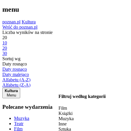
menu
poznan.pl
Kultura
Wróć do poznan.pl
Liczba wyników na stronie
20
10
20
30
Sortuj wg
Daty rosnąco
Daty rosnąco
Daty malejąco
Alfabetu (A-Z)
Alfabetu (Z-A)
Kultura
Menu
Filtruj według kategorii
Polecane wydarzenia
Film
Książki
Muzyka
Muzyka
Teatr
Inne
Film
Sztuka