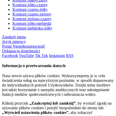
Kontrast biało-czarny
Kontrast żółto-czarny
Kontrast czarno-żółty
Kontrast czarno-zielony
Kontrast zielono-czarny
Kontrast żółto-niebieski
Kontrast niebiesko-żółty
Zamknij menu
Język migowy
Portal Niepełnosprawność
Deklaracja dostępności
Facebook
YouTube
Tik Tok
Instagram
RSS
Informacja o przetwarzaniu danych
Nasz serwis używa plików cookies. Wykorzystujemy je w celu
świadczenia usług na najwyższym poziomie, w sposób dopasowany
do indywidualnych potrzeb Użytkowników. Dzięki temu możliwe
jest także korzystanie z narzędzi analitycznych oraz udostępnianie
funkcji mediów społecznościowych i odtwarzacza wideo.
Kliknij przycisk
„Zaakceptuj lub zamknij”
, by wyrazić zgodę na
używanie plików cookies i przejść bezpośrednio do strony lub
„Wyświetl ustawienia plików cookies”
, aby zobaczyć