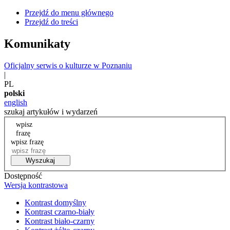
Przejdź do menu głównego
Przejdź do treści
Komunikaty
Oficjalny serwis o kulturze w Poznaniu
|
PL
polski
english
szukaj artykułów i wydarzeń
wpisz
frazę
wpisz frazę
Wyszukaj
Dostępność
Wersja kontrastowa
Kontrast domyślny
Kontrast czarno-biały
Kontrast biało-czarny