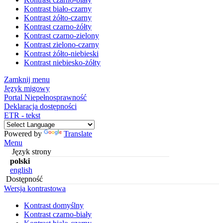
Kontrast biało-czarny
Kontrast żółto-czarny
Kontrast czarno-żółty
Kontrast czarno-zielony
Kontrast zielono-czarny
Kontrast żółto-niebieski
Kontrast niebiesko-żółty
Zamknij menu
Język migowy
Portal Niepełnosprawność
Deklaracja dostępności
ETR - tekst
Powered by
Translate
Menu
Język strony
polski
english
Dostępność
Wersja kontrastowa
Kontrast domyślny
Kontrast czarno-biały