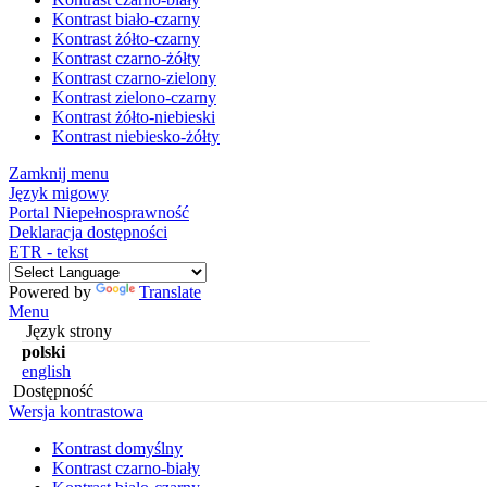
Kontrast biało-czarny
Kontrast żółto-czarny
Kontrast czarno-żółty
Kontrast czarno-zielony
Kontrast zielono-czarny
Kontrast żółto-niebieski
Kontrast niebiesko-żółty
Zamknij menu
Język migowy
Portal Niepełnosprawność
Deklaracja dostępności
ETR - tekst
Powered by
Translate
Menu
Język strony
polski
english
Dostępność
Wersja kontrastowa
Kontrast domyślny
Kontrast czarno-biały