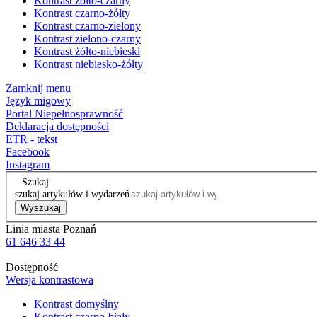
Kontrast żółto-czarny
Kontrast czarno-żółty
Kontrast czarno-zielony
Kontrast zielono-czarny
Kontrast żółto-niebieski
Kontrast niebiesko-żółty
Zamknij menu
Język migowy
Portal Niepełnosprawność
Deklaracja dostępności
ETR - tekst
Facebook
Instagram
Szukaj
szukaj artykułów i wydarzeń
Wyszukaj
Linia miasta Poznań
61 646 33 44
Dostępność
Wersja kontrastowa
Kontrast domyślny
Kontrast czarno-biały