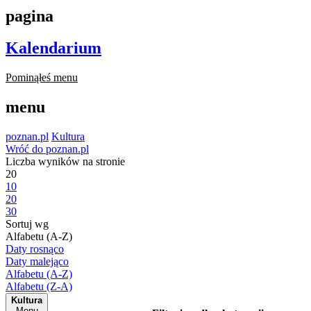
pagina
Kalendarium
Pominąłeś menu
menu
poznan.pl
Kultura
Wróć do poznan.pl
Liczba wyników na stronie
20
10
20
30
Sortuj wg
Alfabetu (A-Z)
Daty rosnąco
Daty malejąco
Alfabetu (A-Z)
Alfabetu (Z-A)
Kultura
Menu