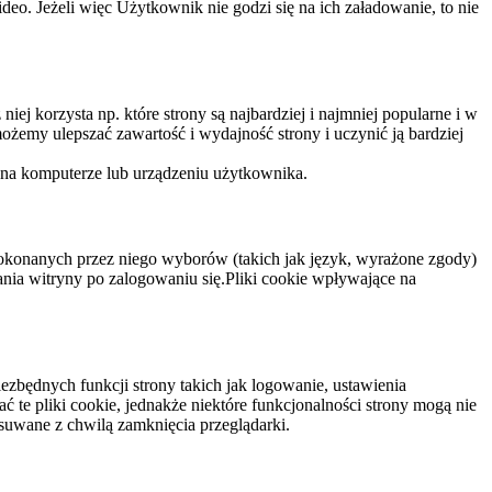
eo. Jeżeli więc Użytkownik nie godzi się na ich załadowanie, to nie
niej korzysta np. które strony są najbardziej i najmniej popularne i w
żemy ulepszać zawartość i wydajność strony i uczynić ją bardziej
 na komputerze lub urządzeniu użytkownika.
dokonanych przez niego wyborów (takich jak język, wyrażone zgody)
wania witryny po zalogowaniu się.Pliki cookie wpływające na
ezbędnych funkcji strony takich jak logowanie, ustawienia
 te pliki cookie, jednakże niektóre funkcjonalności strony mogą nie
suwane z chwilą zamknięcia przeglądarki.