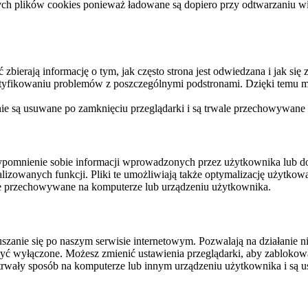
ych plików cookies ponieważ ładowane są dopiero przy odtwarzaniu wid
ierają informację o tym, jak często strona jest odwiedzana i jak się z 
ntyfikowaniu problemów z poszczególnymi podstronami. Dzięki temu mo
 nie są usuwane po zamknięciu przeglądarki i są trwale przechowywane
rzypomnienie sobie informacji wprowadzonych przez użytkownika lub 
nalizowanych funkcji. Pliki te umożliwiają także optymalizację użytko
ale przechowywane na komputerze lub urządzeniu użytkownika.
szanie się po naszym serwisie internetowym. Pozwalają na działanie ni
yć wyłączone. Możesz zmienić ustawienia przeglądarki, aby zablokować
trwały sposób na komputerze lub innym urządzeniu użytkownika i są u