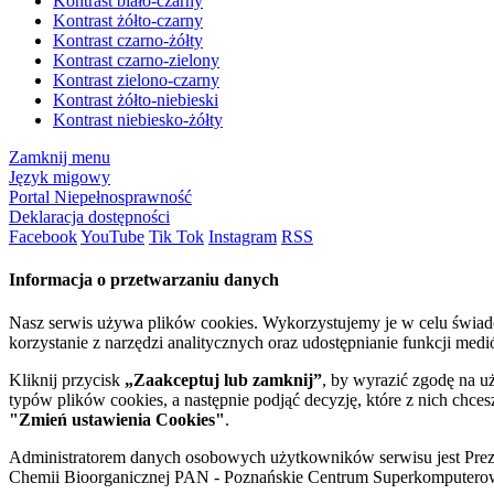
Kontrast biało-czarny
Kontrast żółto-czarny
Kontrast czarno-żółty
Kontrast czarno-zielony
Kontrast zielono-czarny
Kontrast żółto-niebieski
Kontrast niebiesko-żółty
Zamknij menu
Język migowy
Portal Niepełnosprawność
Deklaracja dostępności
Facebook
YouTube
Tik Tok
Instagram
RSS
Informacja o przetwarzaniu danych
Nasz serwis używa plików cookies. Wykorzystujemy je w celu świa
korzystanie z narzędzi analitycznych oraz udostępnianie funkcji me
Kliknij przycisk
„Zaakceptuj lub zamknij”
, by wyrazić zgodę na u
typów plików cookies, a następnie podjąć decyzję, które z nich chce
"Zmień ustawienia Cookies"
.
Administratorem danych osobowych użytkowników serwisu jest Prezyd
Chemii Bioorganicznej PAN - Poznańskie Centrum Superkomputerow