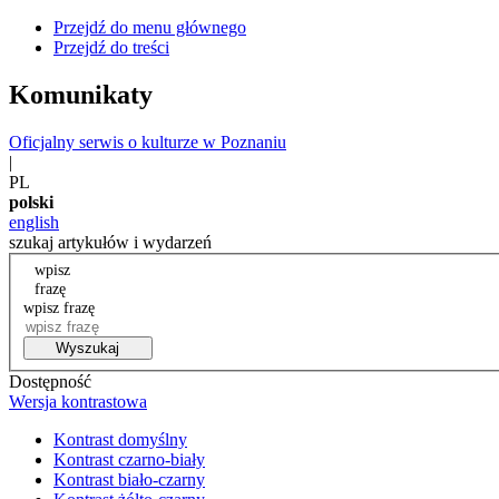
Przejdź do menu głównego
Przejdź do treści
Komunikaty
Oficjalny serwis o kulturze w Poznaniu
|
PL
polski
english
szukaj artykułów i wydarzeń
wpisz
frazę
wpisz frazę
Wyszukaj
Dostępność
Wersja kontrastowa
Kontrast domyślny
Kontrast czarno-biały
Kontrast biało-czarny