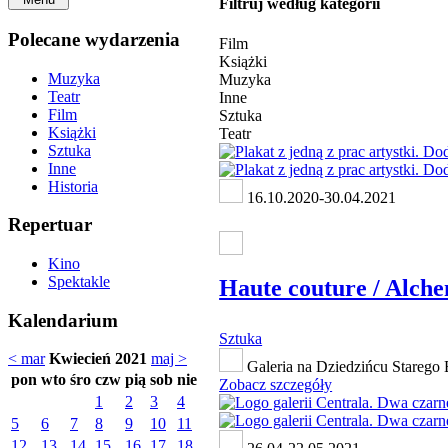
Filtruj według kategorii
Polecane wydarzenia
Film
Książki
Muzyka
Muzyka
Teatr
Inne
Film
Sztuka
Książki
Teatr
Sztuka
Inne
Historia
16.10.2020-30.04.2021
Repertuar
Kino
Spektakle
Haute couture / Alch
Kalendarium
Sztuka
< mar
Kwiecień 2021
maj >
Galeria na Dziedzińcu Starego 
pon
wto
śro
czw
pią
sob
nie
Zobacz szczegóły
1
2
3
4
5
6
7
8
9
10
11
12
13
14
15
16
17
18