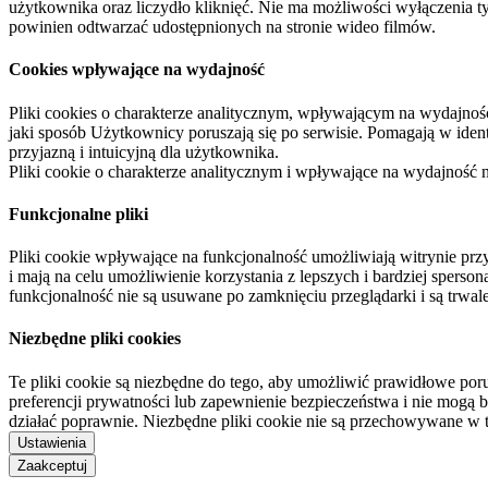
użytkownika oraz liczydło kliknięć. Nie ma możliwości wyłączenia t
powinien odtwarzać udostępnionych na stronie wideo filmów.
Cookies wpływające na wydajność
Pliki cookies o charakterze analitycznym, wpływającym na wydajność zb
jaki sposób Użytkownicy poruszają się po serwisie. Pomagają w ide
przyjazną i intuicyjną dla użytkownika.
Pliki cookie o charakterze analitycznym i wpływające na wydajność
Funkcjonalne pliki
Pliki cookie wpływające na funkcjonalność umożliwiają witrynie p
i mają na celu umożliwienie korzystania z lepszych i bardziej sperso
funkcjonalność nie są usuwane po zamknięciu przeglądarki i są trw
Niezbędne pliki cookies
Te pliki cookie są niezbędne do tego, aby umożliwić prawidłowe poru
preferencji prywatności lub zapewnienie bezpieczeństwa i nie mogą b
działać poprawnie. Niezbędne pliki cookie nie są przechowywane w 
Ustawienia
Zaakceptuj