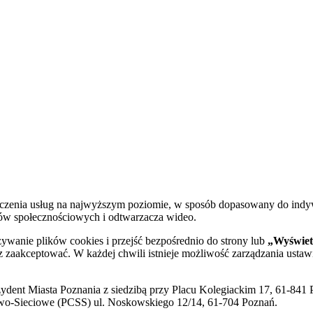
dczenia usług na najwyższym poziomie, w sposób dopasowany do indy
diów społecznościowych i odtwarzacza wideo.
żywanie plików cookies i przejść bezpośrednio do strony lub
„Wyświetl
sz zaakceptować. W każdej chwili istnieje możliwość zarządzania ustaw
ent Miasta Poznania z siedzibą przy Placu Kolegiackim 17, 61-841 P
o-Sieciowe (PCSS) ul. Noskowskiego 12/14, 61-704 Poznań.