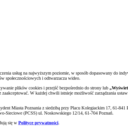
dczenia usług na najwyższym poziomie, w sposób dopasowany do indy
diów społecznościowych i odtwarzacza wideo.
żywanie plików cookies i przejść bezpośrednio do strony lub
„Wyświetl
sz zaakceptować. W każdej chwili istnieje możliwość zarządzania ustaw
ent Miasta Poznania z siedzibą przy Placu Kolegiackim 17, 61-841 P
o-Sieciowe (PCSS) ul. Noskowskiego 12/14, 61-704 Poznań.
dują się w
Polityce prywatności
.