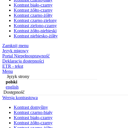
Kontrast biało-czarny
Kontrast żółto-czarny
Kontrast czarno-żółty
Kontrast czarno-zielony
Kontrast zielono-czarny
Kontrast żółto-niebieski
Kontrast niebiesko-żółty
Zamknij menu
Język migowy
Portal Niepełnosprawność
Deklaracja dostępności
ETR - tekst
Menu
Język strony
polski
english
Dostępność
Wersja kontrastowa
Kontrast domyślny
Kontrast czarno-biały
Kontrast biało-czarny
Kontrast żółto-czarny
Kontrast czarno-żółty