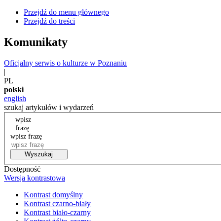
Przejdź do menu głównego
Przejdź do treści
Komunikaty
Oficjalny serwis o kulturze w Poznaniu
|
PL
polski
english
szukaj artykułów i wydarzeń
wpisz
frazę
wpisz frazę
Wyszukaj
Dostępność
Wersja kontrastowa
Kontrast domyślny
Kontrast czarno-biały
Kontrast biało-czarny