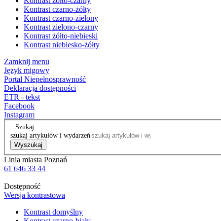
Kontrast żółto-czarny
Kontrast czarno-żółty
Kontrast czarno-zielony
Kontrast zielono-czarny
Kontrast żółto-niebieski
Kontrast niebiesko-żółty
Zamknij menu
Język migowy
Portal Niepełnosprawność
Deklaracja dostępności
ETR - tekst
Facebook
Instagram
Szukaj
szukaj artykułów i wydarzeń
Wyszukaj
Linia miasta Poznań
61 646 33 44
Dostępność
Wersja kontrastowa
Kontrast domyślny
Kontrast czarno-biały