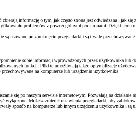
ierają informację o tym, jak często strona jest odwiedzana i jak się z 
ntyfikowaniu problemów z poszczególnymi podstronami. Dzięki temu mo
 nie są usuwane po zamknięciu przeglądarki i są trwale przechowywane
rzypomnienie sobie informacji wprowadzonych przez użytkownika lub 
nalizowanych funkcji. Pliki te umożliwiają także optymalizację użytko
ale przechowywane na komputerze lub urządzeniu użytkownika.
szanie się po naszym serwisie internetowym. Pozwalają na działanie ni
yć wyłączone. Możesz zmienić ustawienia przeglądarki, aby zablokować
trwały sposób na komputerze lub innym urządzeniu użytkownika i są u