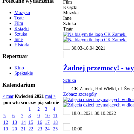
Polecane wydarzenia
Film
Książki
Muzyka
Muzyka
Teatr
Inne
Film
Sztuka
Książki
Teatr
Sztuka
Inne
Historia
30.03-18.04.2021
Repertuar
Żadnej przemocy! - w
Kino
Spektakle
Sztuka
Kalendarium
CK Zamek, Hol Wielki, ul. Świę
Zobacz szczegóły
< mar
Kwiecień 2021
maj >
pon
wto
śro
czw
pią
sob
nie
1
2
3
4
18.01.2021-30.10.2022
5
6
7
8
9
10
11
12
13
14
15
16
17
18
19
20
21
22
23
24
25
10:00