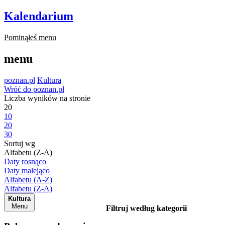
Kalendarium
Pominąłeś menu
menu
poznan.pl
Kultura
Wróć do poznan.pl
Liczba wyników na stronie
20
10
20
30
Sortuj wg
Alfabetu (Z-A)
Daty rosnąco
Daty malejąco
Alfabetu (A-Z)
Alfabetu (Z-A)
Kultura
Menu
Filtruj według kategorii