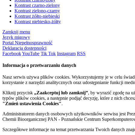
Kontrast czarno-zielony
Kontrast zielono-czarny
Kontrast żółto-niebieski
Kontrast niebiesko-żółty
Zamknij menu
Język migowy
Portal Niepełnosprawność
Deklaracja dostępności
Facebook
YouTube
Tik Tok
Instagram
RSS
Informacja o przetwarzaniu danych
Nasz serwis używa plików cookies. Wykorzystujemy je w celu świa
korzystanie z narzędzi analitycznych oraz udostępnianie funkcji me
Kliknij przycisk
„Zaakceptuj lub zamknij”
, by wyrazić zgodę na u
typów plików cookies, a następnie podjąć decyzję, które z nich chce
"Zmień ustawienia Cookies"
.
Administratorem danych osobowych użytkowników serwisu jest Prezyd
Chemii Bioorganicznej PAN - Poznańskie Centrum Superkomputerow
Szczegółowe informacje na temat przetwarzania Twoich danych znaj