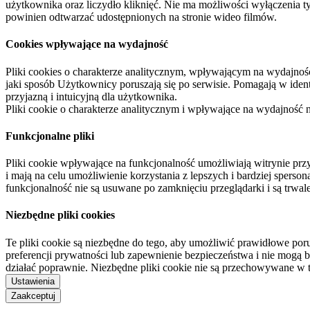
użytkownika oraz liczydło kliknięć. Nie ma możliwości wyłączenia t
powinien odtwarzać udostępnionych na stronie wideo filmów.
Cookies wpływające na wydajność
Pliki cookies o charakterze analitycznym, wpływającym na wydajność zb
jaki sposób Użytkownicy poruszają się po serwisie. Pomagają w ide
przyjazną i intuicyjną dla użytkownika.
Pliki cookie o charakterze analitycznym i wpływające na wydajność
Funkcjonalne pliki
Pliki cookie wpływające na funkcjonalność umożliwiają witrynie p
i mają na celu umożliwienie korzystania z lepszych i bardziej sperso
funkcjonalność nie są usuwane po zamknięciu przeglądarki i są trw
Niezbędne pliki cookies
Te pliki cookie są niezbędne do tego, aby umożliwić prawidłowe poru
preferencji prywatności lub zapewnienie bezpieczeństwa i nie mogą b
działać poprawnie. Niezbędne pliki cookie nie są przechowywane w 
Ustawienia
Zaakceptuj