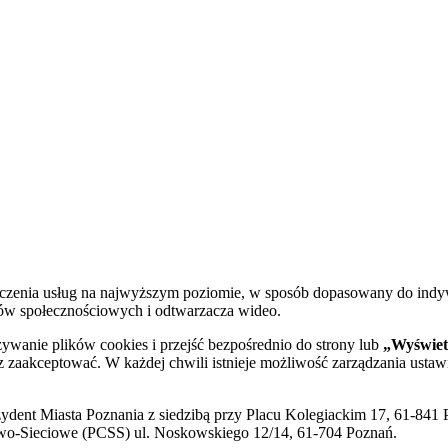
dczenia usług na najwyższym poziomie, w sposób dopasowany do indy
diów społecznościowych i odtwarzacza wideo.
żywanie plików cookies i przejść bezpośrednio do strony lub
„Wyświetl
sz zaakceptować. W każdej chwili istnieje możliwość zarządzania ustaw
ent Miasta Poznania z siedzibą przy Placu Kolegiackim 17, 61-841 P
o-Sieciowe (PCSS) ul. Noskowskiego 12/14, 61-704 Poznań.