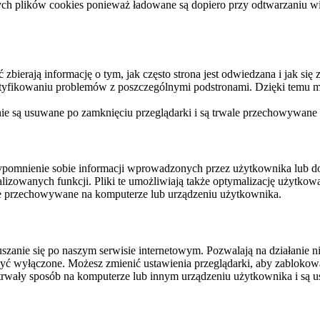
ych plików cookies ponieważ ładowane są dopiero przy odtwarzaniu wid
ierają informację o tym, jak często strona jest odwiedzana i jak się z 
ntyfikowaniu problemów z poszczególnymi podstronami. Dzięki temu mo
 nie są usuwane po zamknięciu przeglądarki i są trwale przechowywane
rzypomnienie sobie informacji wprowadzonych przez użytkownika lub 
nalizowanych funkcji. Pliki te umożliwiają także optymalizację użytko
ale przechowywane na komputerze lub urządzeniu użytkownika.
szanie się po naszym serwisie internetowym. Pozwalają na działanie ni
yć wyłączone. Możesz zmienić ustawienia przeglądarki, aby zablokować
trwały sposób na komputerze lub innym urządzeniu użytkownika i są u