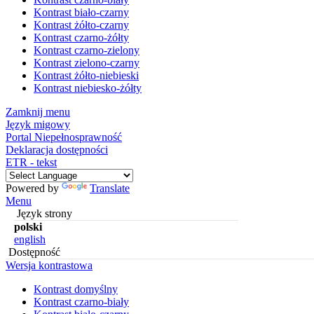
Kontrast biało-czarny
Kontrast żółto-czarny
Kontrast czarno-żółty
Kontrast czarno-zielony
Kontrast zielono-czarny
Kontrast żółto-niebieski
Kontrast niebiesko-żółty
Zamknij menu
Język migowy
Portal Niepełnosprawność
Deklaracja dostępności
ETR - tekst
Powered by
Translate
Menu
Język strony
polski
english
Dostępność
Wersja kontrastowa
Kontrast domyślny
Kontrast czarno-biały