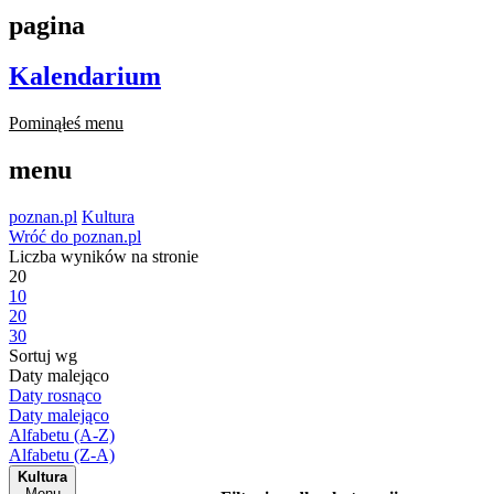
pagina
Kalendarium
Pominąłeś menu
menu
poznan.pl
Kultura
Wróć do poznan.pl
Liczba wyników na stronie
20
10
20
30
Sortuj wg
Daty malejąco
Daty rosnąco
Daty malejąco
Alfabetu (A-Z)
Alfabetu (Z-A)
Kultura
Menu