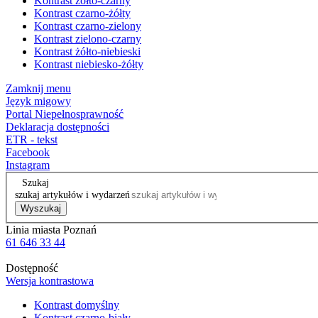
Kontrast żółto-czarny
Kontrast czarno-żółty
Kontrast czarno-zielony
Kontrast zielono-czarny
Kontrast żółto-niebieski
Kontrast niebiesko-żółty
Zamknij menu
Język migowy
Portal Niepełnosprawność
Deklaracja dostępności
ETR - tekst
Facebook
Instagram
Szukaj
szukaj artykułów i wydarzeń
Wyszukaj
Linia miasta Poznań
61 646 33 44
Dostępność
Wersja kontrastowa
Kontrast domyślny
Kontrast czarno-biały