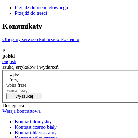
Przejdź do menu głównego
Przejdź do treści
Komunikaty
Oficjalny serwis o kulturze w Poznaniu
|
PL
polski
english
szukaj artykułów i wydarzeń
wpisz
frazę
wpisz frazę
Wyszukaj
Dostępność
Wersja kontrastowa
Kontrast domyślny
Kontrast czarno-biały
Kontrast biało-czarny