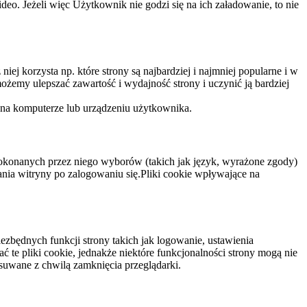
eo. Jeżeli więc Użytkownik nie godzi się na ich załadowanie, to nie
niej korzysta np. które strony są najbardziej i najmniej popularne i w
żemy ulepszać zawartość i wydajność strony i uczynić ją bardziej
 na komputerze lub urządzeniu użytkownika.
dokonanych przez niego wyborów (takich jak język, wyrażone zgody)
wania witryny po zalogowaniu się.Pliki cookie wpływające na
ezbędnych funkcji strony takich jak logowanie, ustawienia
 te pliki cookie, jednakże niektóre funkcjonalności strony mogą nie
suwane z chwilą zamknięcia przeglądarki.