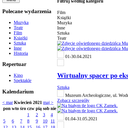
Filtruj według kategorii
Polecane wydarzenia
Film
Książki
Muzyka
Muzyka
Teatr
Inne
Film
Sztuka
Książki
Teatr
Sztuka
Inne
Historia
01-30.04.2021
Repertuar
Wirtualny spacer po ek
Kino
Spektakle
Sztuka
Kalendarium
Muzeum Archeologiczne, ul. Wod
Zobacz szczegóły
< mar
Kwiecień 2021
maj >
pon
wto
śro
czw
pią
sob
nie
1
2
3
4
01.04-31.05.2021
5
6
7
8
9
10
11
12
13
14
15
16
17
18