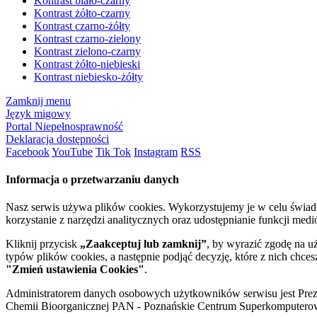
Kontrast biało-czarny
Kontrast żółto-czarny
Kontrast czarno-żółty
Kontrast czarno-zielony
Kontrast zielono-czarny
Kontrast żółto-niebieski
Kontrast niebiesko-żółty
Zamknij menu
Język migowy
Portal Niepełnosprawność
Deklaracja dostępności
Facebook
YouTube
Tik Tok
Instagram
RSS
Informacja o przetwarzaniu danych
Nasz serwis używa plików cookies. Wykorzystujemy je w celu świa
korzystanie z narzędzi analitycznych oraz udostępnianie funkcji me
Kliknij przycisk
„Zaakceptuj lub zamknij”
, by wyrazić zgodę na u
typów plików cookies, a następnie podjąć decyzję, które z nich chce
"Zmień ustawienia Cookies"
.
Administratorem danych osobowych użytkowników serwisu jest Prezyd
Chemii Bioorganicznej PAN - Poznańskie Centrum Superkomputerow