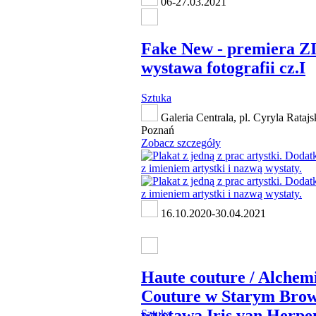
06-27.03.2021
Fake New - premiera Z
wystawa fotografii cz.I
Sztuka
Galeria Centrala, pl. Cyryla Rataj
Poznań
Zobacz szczegóły
16.10.2020-30.04.2021
Haute couture / Alchem
Couture w Starym Brow
wystawa Iris van Herpe
Sztuka