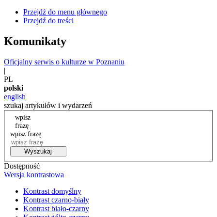
Przejdź do menu głównego
Przejdź do treści
Komunikaty
Oficjalny serwis o kulturze w Poznaniu
|
PL
polski
english
szukaj artykułów i wydarzeń
wpisz
frazę
wpisz frazę
Wyszukaj
Dostępność
Wersja kontrastowa
Kontrast domyślny
Kontrast czarno-biały
Kontrast biało-czarny