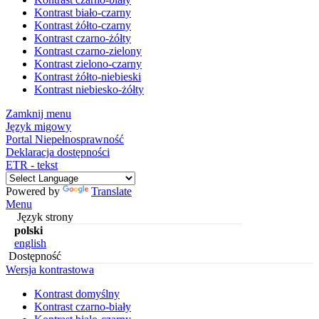
Kontrast biało-czarny
Kontrast żółto-czarny
Kontrast czarno-żółty
Kontrast czarno-zielony
Kontrast zielono-czarny
Kontrast żółto-niebieski
Kontrast niebiesko-żółty
Zamknij menu
Język migowy
Portal Niepełnosprawność
Deklaracja dostępności
ETR - tekst
Powered by
Translate
Menu
Język strony
polski
english
Dostępność
Wersja kontrastowa
Kontrast domyślny
Kontrast czarno-biały