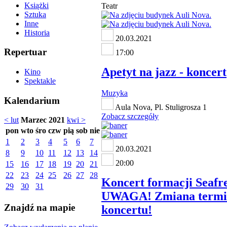
Książki
Teatr
Sztuka
Inne
Historia
20.03.2021
Repertuar
17:00
Apetyt na jazz - koncert
Kino
Spektakle
Muzyka
Kalendarium
Aula Nova, Pl. Stuligrosza 1
Zobacz szczegóły
< lut
Marzec 2021
kwi >
pon
wto
śro
czw
pią
sob
nie
1
2
3
4
5
6
7
20.03.2021
8
9
10
11
12
13
14
20:00
15
16
17
18
19
20
21
22
23
24
25
26
27
28
Koncert formacji Seafre
29
30
31
UWAGA! Zmiana termi
Znajdź na mapie
koncertu!