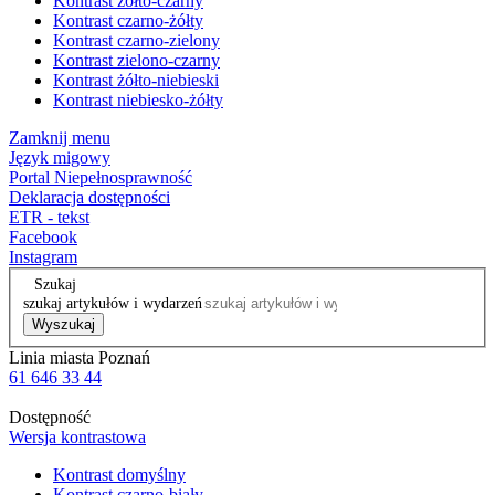
Kontrast żółto-czarny
Kontrast czarno-żółty
Kontrast czarno-zielony
Kontrast zielono-czarny
Kontrast żółto-niebieski
Kontrast niebiesko-żółty
Zamknij menu
Język migowy
Portal Niepełnosprawność
Deklaracja dostępności
ETR - tekst
Facebook
Instagram
Szukaj
szukaj artykułów i wydarzeń
Wyszukaj
Linia miasta Poznań
61 646 33 44
Dostępność
Wersja kontrastowa
Kontrast domyślny
Kontrast czarno-biały