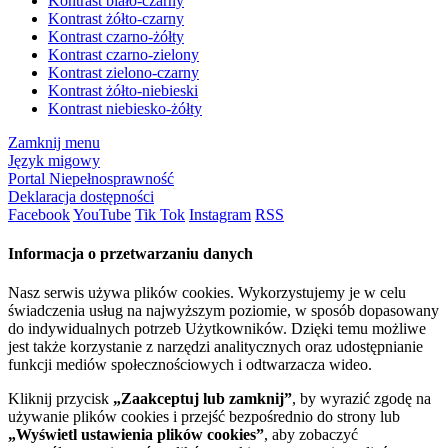
Kontrast biało-czarny
Kontrast żółto-czarny
Kontrast czarno-żółty
Kontrast czarno-zielony
Kontrast zielono-czarny
Kontrast żółto-niebieski
Kontrast niebiesko-żółty
Zamknij menu
Język migowy
Portal Niepełnosprawność
Deklaracja dostępności
Facebook
YouTube
Tik Tok
Instagram
RSS
Informacja o przetwarzaniu danych
Nasz serwis używa plików cookies. Wykorzystujemy je w celu
świadczenia usług na najwyższym poziomie, w sposób dopasowany
do indywidualnych potrzeb Użytkowników. Dzięki temu możliwe
jest także korzystanie z narzędzi analitycznych oraz udostępnianie
funkcji mediów społecznościowych i odtwarzacza wideo.
Kliknij przycisk
„Zaakceptuj lub zamknij”
, by wyrazić zgodę na
używanie plików cookies i przejść bezpośrednio do strony lub
„Wyświetl ustawienia plików cookies”
, aby zobaczyć