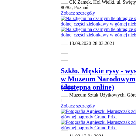
CK Zamek, Hol Wielki, ul. Święty
80/82, Poznań
Zobacz szczegóły
13.09.2020-28.03.2021
Szkło. Męskie rysy - wy
w Muzeum Narodowym
(dostępna online)
Sztuka
Muzeum Sztuk Użytkowych, Góra
1
Zobacz szczegóły