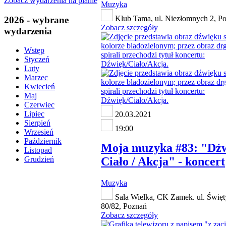
Zobacz wydarzenia na planie
Muzyka
Klub Tama, ul. Niezłomnych 2, P
2026 - wybrane
Zobacz szczegóły
wydarzenia
Wstęp
Styczeń
Luty
Marzec
Kwiecień
Maj
Czerwiec
Lipiec
20.03.2021
Sierpień
19:00
Wrzesień
Październik
Moja muzyka #83: "Dźw
Listopad
Ciało / Akcja" - koncert
Grudzień
Muzyka
Sala Wielka, CK Zamek. ul. Święt
80/82, Poznań
Zobacz szczegóły