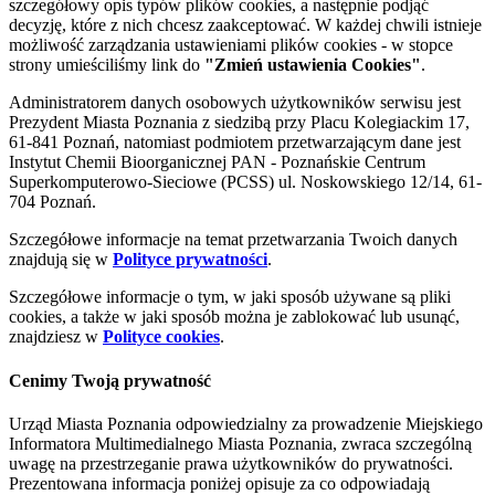
szczegółowy opis typów plików cookies, a następnie podjąć
decyzję, które z nich chcesz zaakceptować. W każdej chwili istnieje
możliwość zarządzania ustawieniami plików cookies - w stopce
strony umieściliśmy link do
"Zmień ustawienia Cookies"
.
Administratorem danych osobowych użytkowników serwisu jest
Prezydent Miasta Poznania z siedzibą przy Placu Kolegiackim 17,
61-841 Poznań, natomiast podmiotem przetwarzającym dane jest
Instytut Chemii Bioorganicznej PAN - Poznańskie Centrum
Superkomputerowo-Sieciowe (PCSS) ul. Noskowskiego 12/14, 61-
704 Poznań.
Szczegółowe informacje na temat przetwarzania Twoich danych
znajdują się w
Polityce prywatności
.
Szczegółowe informacje o tym, w jaki sposób używane są pliki
cookies, a także w jaki sposób można je zablokować lub usunąć,
znajdziesz w
Polityce cookies
.
Cenimy Twoją prywatność
Urząd Miasta Poznania odpowiedzialny za prowadzenie Miejskiego
Informatora Multimedialnego Miasta Poznania, zwraca szczególną
uwagę na przestrzeganie prawa użytkowników do prywatności.
Prezentowana informacja poniżej opisuje za co odpowiadają