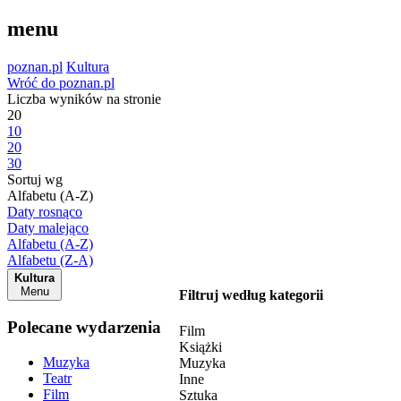
menu
poznan.pl
Kultura
Wróć do poznan.pl
Liczba wyników na stronie
20
10
20
30
Sortuj wg
Alfabetu (A-Z)
Daty rosnąco
Daty malejąco
Alfabetu (A-Z)
Alfabetu (Z-A)
Kultura
Menu
Filtruj według kategorii
Polecane wydarzenia
Film
Książki
Muzyka
Muzyka
Teatr
Inne
Film
Sztuka