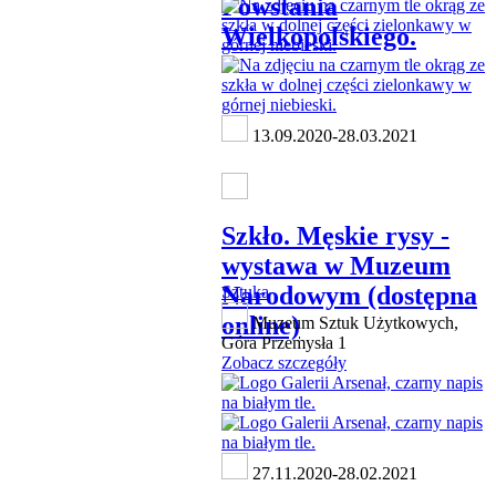
Powstania
Wielkopolskiego.
13.09.2020-28.03.2021
Szkło. Męskie rysy -
wystawa w Muzeum
Narodowym (dostępna
Sztuka
online)
Muzeum Sztuk Użytkowych,
Góra Przemysła 1
Zobacz szczegóły
27.11.2020-28.02.2021