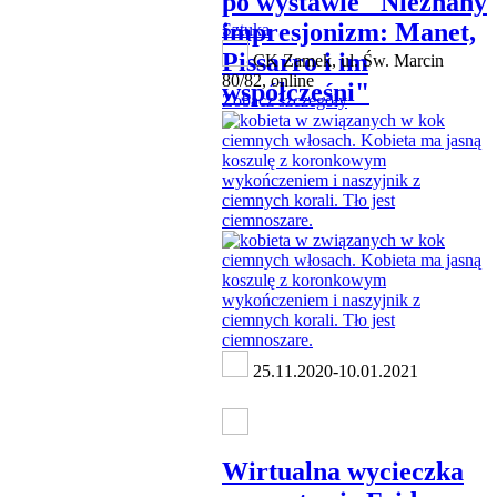
po wystawie "Nieznany
impresjonizm: Manet,
Sztuka
Pissarro i im
CK Zamek, ul. Św. Marcin
80/82, online
współcześni"
Zobacz szczegóły
25.11.2020-10.01.2021
Wirtualna wycieczka