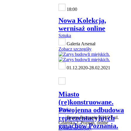
18:00
Nowa Kolekcja,
wernisaż online
Sztuka
Galeria Arsenał
Zobacz szczegóły
01.12.2020-28.02.2021
Miasto
(re)konstruowane.
Powojenna odbudowa
Sztuka
reprezentacyjnych
Brama Poznania ICHOT ul.
Gdańska 2, Poznań, online
gmachów Poznania.
Zobacz szczegóły