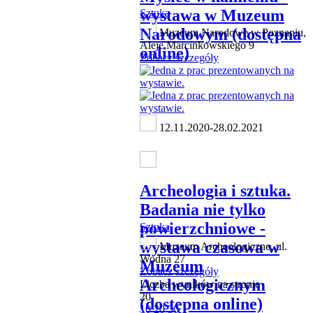
wystawa w Muzeum
Sztuka
Narodowym (dostępna
Muzeum Narodowe w Poznaniu,
Aleje Marcinkowskiego 9
online)
Zobacz szczegóły
12.11.2020-28.02.2021
Archeologia i sztuka.
Badania nie tylko
powierzchniowe -
Sztuka
wystawa czasowa w
Muzeum Archeologiczne, ul.
Wodna 27
Muzeum
Zobacz szczegóły
Archeologicznym
Liczba wyników na stronie
20
(dostępna online)
10
20
30