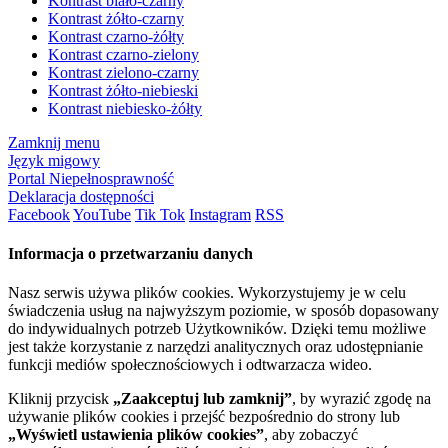
Kontrast biało-czarny
Kontrast żółto-czarny
Kontrast czarno-żółty
Kontrast czarno-zielony
Kontrast zielono-czarny
Kontrast żółto-niebieski
Kontrast niebiesko-żółty
Zamknij menu
Język migowy
Portal Niepełnosprawność
Deklaracja dostępności
Facebook
YouTube
Tik Tok
Instagram
RSS
Informacja o przetwarzaniu danych
Nasz serwis używa plików cookies. Wykorzystujemy je w celu
świadczenia usług na najwyższym poziomie, w sposób dopasowany
do indywidualnych potrzeb Użytkowników. Dzięki temu możliwe
jest także korzystanie z narzędzi analitycznych oraz udostępnianie
funkcji mediów społecznościowych i odtwarzacza wideo.
Kliknij przycisk
„Zaakceptuj lub zamknij”
, by wyrazić zgodę na
używanie plików cookies i przejść bezpośrednio do strony lub
„Wyświetl ustawienia plików cookies”
, aby zobaczyć