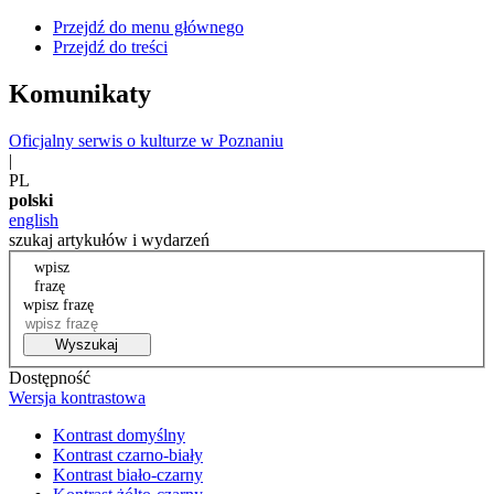
Przejdź do menu głównego
Przejdź do treści
Komunikaty
Oficjalny serwis o kulturze w Poznaniu
|
PL
polski
english
szukaj artykułów i wydarzeń
wpisz
frazę
wpisz frazę
Wyszukaj
Dostępność
Wersja kontrastowa
Kontrast domyślny
Kontrast czarno-biały
Kontrast biało-czarny