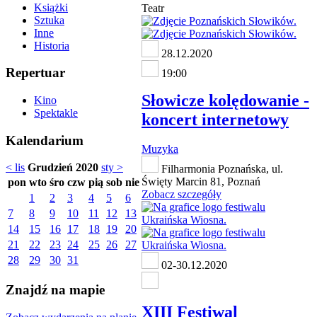
Książki
Teatr
Sztuka
Inne
Historia
28.12.2020
Repertuar
19:00
Słowicze kolędowanie -
Kino
Spektakle
koncert internetowy
Kalendarium
Muzyka
< lis
Grudzień 2020
sty >
Filharmonia Poznańska, ul.
Święty Marcin 81, Poznań
pon
wto
śro
czw
pią
sob
nie
Zobacz szczegóły
1
2
3
4
5
6
7
8
9
10
11
12
13
14
15
16
17
18
19
20
21
22
23
24
25
26
27
28
29
30
31
02-30.12.2020
Znajdź na mapie
XIII Festiwal