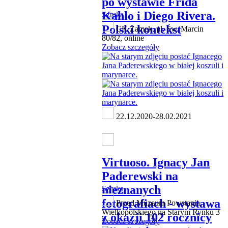
po wystawie Frida
Kahlo i Diego Rivera.
Sztuka
Polski kontekst
CK Zamek, ul. Św. Marcin
80/82, online
Zobacz szczegóły
22.12.2020-28.02.2021
Virtuoso. Ignacy Jan
Paderewski na
nieznanych
Sztuka
fotografiach - wystawa
Przed Muzeum Powstania
Wielkopolskiego na Starym Rynku 3
z okazji 102 rocznicy
Zobacz szczegóły