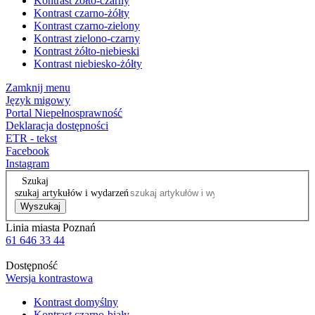
Kontrast żółto-czarny
Kontrast czarno-żółty
Kontrast czarno-zielony
Kontrast zielono-czarny
Kontrast żółto-niebieski
Kontrast niebiesko-żółty
Zamknij menu
Język migowy
Portal Niepełnosprawność
Deklaracja dostępności
ETR - tekst
Facebook
Instagram
Szukaj
szukaj artykułów i wydarzeń
Wyszukaj
Linia miasta Poznań
61 646 33 44
Dostępność
Wersja kontrastowa
Kontrast domyślny
Kontrast czarno-biały