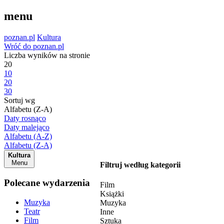
menu
poznan.pl
Kultura
Wróć do poznan.pl
Liczba wyników na stronie
20
10
20
30
Sortuj wg
Alfabetu (Z-A)
Daty rosnąco
Daty malejąco
Alfabetu (A-Z)
Alfabetu (Z-A)
Kultura
Menu
Filtruj według kategorii
Polecane wydarzenia
Film
Książki
Muzyka
Muzyka
Teatr
Inne
Film
Sztuka