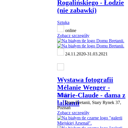
Rogalińskiego - Łodzie
(nie zabawki)
Sztuka
online
Zobacz szczegóły
24.11.2020-31.03.2021
Wystawa fotografii
Mélanie Wenger -
Marie-Claude - dama z
Sztuka
lalkami
Dom Bretanii, Stary Rynek 37,
Poznań
Zobacz szczegóły