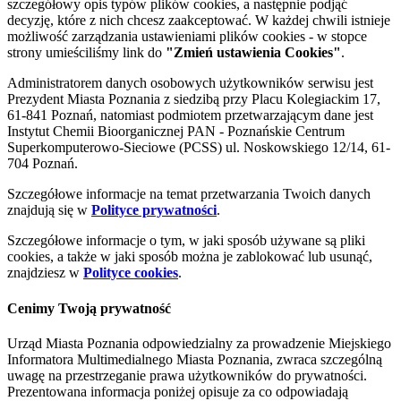
szczegółowy opis typów plików cookies, a następnie podjąć
decyzję, które z nich chcesz zaakceptować. W każdej chwili istnieje
możliwość zarządzania ustawieniami plików cookies - w stopce
strony umieściliśmy link do
"Zmień ustawienia Cookies"
.
Administratorem danych osobowych użytkowników serwisu jest
Prezydent Miasta Poznania z siedzibą przy Placu Kolegiackim 17,
61-841 Poznań, natomiast podmiotem przetwarzającym dane jest
Instytut Chemii Bioorganicznej PAN - Poznańskie Centrum
Superkomputerowo-Sieciowe (PCSS) ul. Noskowskiego 12/14, 61-
704 Poznań.
Szczegółowe informacje na temat przetwarzania Twoich danych
znajdują się w
Polityce prywatności
.
Szczegółowe informacje o tym, w jaki sposób używane są pliki
cookies, a także w jaki sposób można je zablokować lub usunąć,
znajdziesz w
Polityce cookies
.
Cenimy Twoją prywatność
Urząd Miasta Poznania odpowiedzialny za prowadzenie Miejskiego
Informatora Multimedialnego Miasta Poznania, zwraca szczególną
uwagę na przestrzeganie prawa użytkowników do prywatności.
Prezentowana informacja poniżej opisuje za co odpowiadają