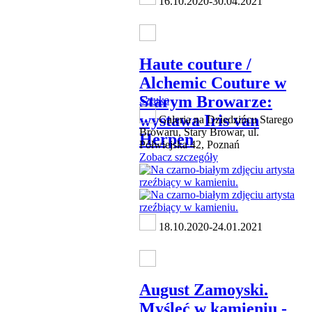
16.10.2020-30.04.2021
Haute couture /
Alchemic Couture w
Starym Browarze:
Sztuka
wystawa Iris van
Galeria na Dziedzińcu Starego
Browaru, Stary Browar, ul.
Herpen
Półwiejska 42, Poznań
Zobacz szczegóły
18.10.2020-24.01.2021
August Zamoyski.
Myśleć w kamieniu -