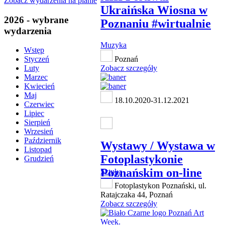
Zobacz wydarzenia na planie
Ukraińska Wiosna w
2026 - wybrane
Poznaniu #wirtualnie
wydarzenia
Muzyka
Wstęp
Poznań
Styczeń
Zobacz szczegóły
Luty
Marzec
Kwiecień
Maj
18.10.2020-31.12.2021
Czerwiec
Lipiec
Sierpień
Wrzesień
Październik
Wystawy / Wystawa w
Listopad
Fotoplastykonie
Grudzień
Poznańskim on-line
Sztuka
Fotoplastykon Poznański, ul.
Ratajczaka 44, Poznań
Zobacz szczegóły