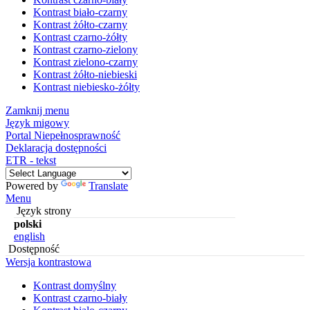
Kontrast biało-czarny
Kontrast żółto-czarny
Kontrast czarno-żółty
Kontrast czarno-zielony
Kontrast zielono-czarny
Kontrast żółto-niebieski
Kontrast niebiesko-żółty
Zamknij menu
Język migowy
Portal Niepełnosprawność
Deklaracja dostępności
ETR - tekst
Powered by
Translate
Menu
Język strony
polski
english
Dostępność
Wersja kontrastowa
Kontrast domyślny
Kontrast czarno-biały