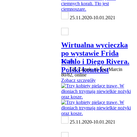
25.11.2020-10.01.2021
Wirtualna wycieczka
po wystawie Frida
Kahlo i Diego Rivera.
Sztuka
Polski kontekst
CK Zamek, ul. Św. Marcin
80/82, online
Zobacz szczegóły
25.11.2020-10.01.2021