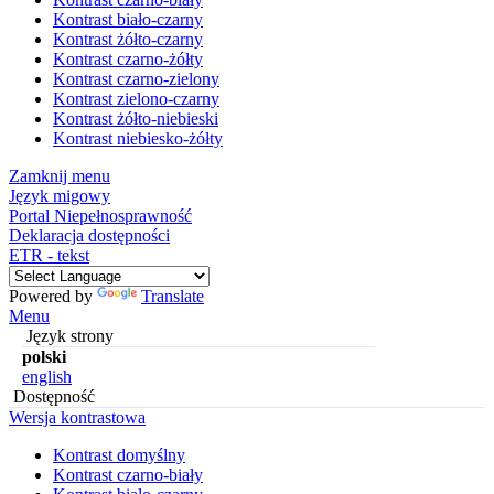
Kontrast biało-czarny
Kontrast żółto-czarny
Kontrast czarno-żółty
Kontrast czarno-zielony
Kontrast zielono-czarny
Kontrast żółto-niebieski
Kontrast niebiesko-żółty
Zamknij menu
Język migowy
Portal Niepełnosprawność
Deklaracja dostępności
ETR - tekst
Powered by
Translate
Menu
Język strony
polski
english
Dostępność
Wersja kontrastowa
Kontrast domyślny
Kontrast czarno-biały