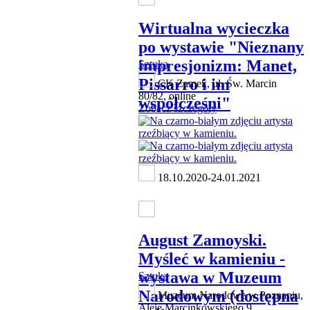
Wirtualna wycieczka
po wystawie "Nieznany
impresjonizm: Manet,
Sztuka
Pissarro i im
CK Zamek, ul. Św. Marcin
80/82, online
współcześni"
Zobacz szczegóły
18.10.2020-24.01.2021
August Zamoyski.
Myśleć w kamieniu -
wystawa w Muzeum
Sztuka
Narodowym (dostępna
Muzeum Narodowe w Poznaniu,
Aleje Marcinkowskiego 9