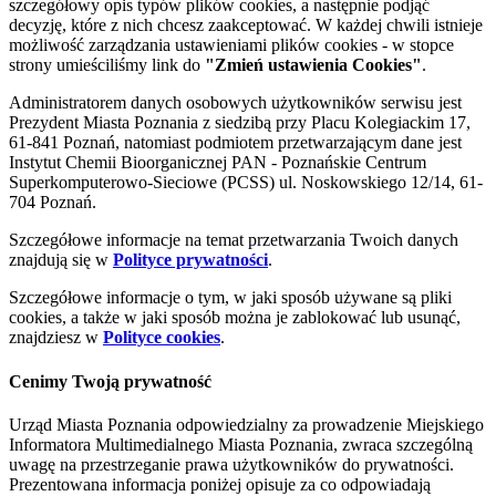
szczegółowy opis typów plików cookies, a następnie podjąć
decyzję, które z nich chcesz zaakceptować. W każdej chwili istnieje
możliwość zarządzania ustawieniami plików cookies - w stopce
strony umieściliśmy link do
"Zmień ustawienia Cookies"
.
Administratorem danych osobowych użytkowników serwisu jest
Prezydent Miasta Poznania z siedzibą przy Placu Kolegiackim 17,
61-841 Poznań, natomiast podmiotem przetwarzającym dane jest
Instytut Chemii Bioorganicznej PAN - Poznańskie Centrum
Superkomputerowo-Sieciowe (PCSS) ul. Noskowskiego 12/14, 61-
704 Poznań.
Szczegółowe informacje na temat przetwarzania Twoich danych
znajdują się w
Polityce prywatności
.
Szczegółowe informacje o tym, w jaki sposób używane są pliki
cookies, a także w jaki sposób można je zablokować lub usunąć,
znajdziesz w
Polityce cookies
.
Cenimy Twoją prywatność
Urząd Miasta Poznania odpowiedzialny za prowadzenie Miejskiego
Informatora Multimedialnego Miasta Poznania, zwraca szczególną
uwagę na przestrzeganie prawa użytkowników do prywatności.
Prezentowana informacja poniżej opisuje za co odpowiadają