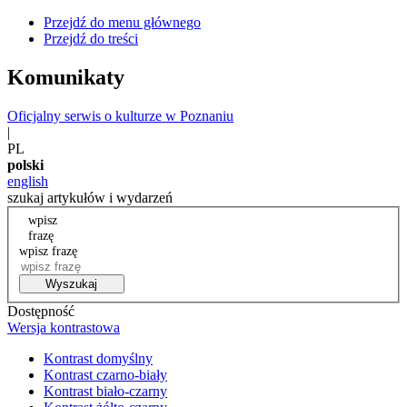
Przejdź do menu głównego
Przejdź do treści
Komunikaty
Oficjalny serwis o kulturze w Poznaniu
|
PL
polski
english
szukaj artykułów i wydarzeń
wpisz
frazę
wpisz frazę
Wyszukaj
Dostępność
Wersja kontrastowa
Kontrast domyślny
Kontrast czarno-biały
Kontrast biało-czarny