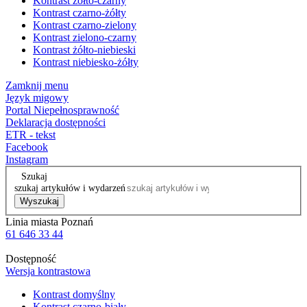
Kontrast żółto-czarny
Kontrast czarno-żółty
Kontrast czarno-zielony
Kontrast zielono-czarny
Kontrast żółto-niebieski
Kontrast niebiesko-żółty
Zamknij menu
Język migowy
Portal Niepełnosprawność
Deklaracja dostępności
ETR - tekst
Facebook
Instagram
Szukaj
szukaj artykułów i wydarzeń
Wyszukaj
Linia miasta Poznań
61 646 33 44
Dostępność
Wersja kontrastowa
Kontrast domyślny
Kontrast czarno-biały