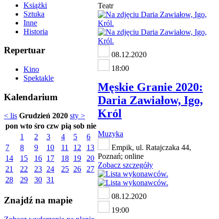
Książki
Teatr
Sztuka
Inne
Historia
Repertuar
08.12.2020
18:00
Kino
Spektakle
Męskie Granie 2020:
Kalendarium
Daria Zawiałow, Igo,
Król
< lis
Grudzień 2020
sty >
pon
wto
śro
czw
pią
sob
nie
Muzyka
1
2
3
4
5
6
7
8
9
10
11
12
13
Empik, ul. Ratajczaka 44,
Poznań; online
14
15
16
17
18
19
20
Zobacz szczegóły
21
22
23
24
25
26
27
28
29
30
31
08.12.2020
Znajdź na mapie
19:00