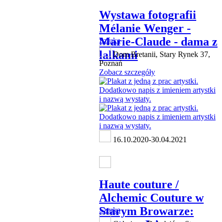
Wystawa fotografii
Mélanie Wenger -
Marie-Claude - dama z
Sztuka
lalkami
Dom Bretanii, Stary Rynek 37,
Poznań
Zobacz szczegóły
16.10.2020-30.04.2021
Haute couture /
Alchemic Couture w
Starym Browarze:
Sztuka