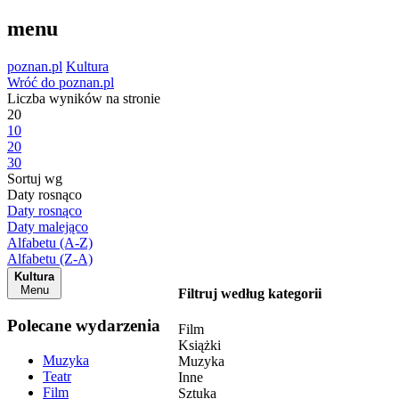
menu
poznan.pl
Kultura
Wróć do poznan.pl
Liczba wyników na stronie
20
10
20
30
Sortuj wg
Daty rosnąco
Daty rosnąco
Daty malejąco
Alfabetu (A-Z)
Alfabetu (Z-A)
Kultura
Menu
Filtruj według kategorii
Polecane wydarzenia
Film
Książki
Muzyka
Muzyka
Teatr
Inne
Film
Sztuka