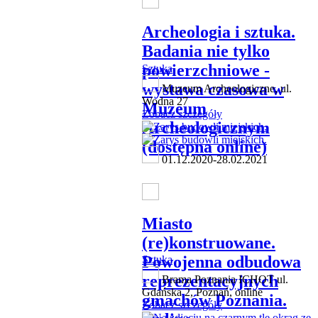
Archeologia i sztuka.
Badania nie tylko
powierzchniowe -
Sztuka
wystawa czasowa w
Muzeum Archeologiczne, ul.
Wodna 27
Muzeum
Zobacz szczegóły
Archeologicznym
(dostępna online)
01.12.2020-28.02.2021
Miasto
(re)konstruowane.
Powojenna odbudowa
Sztuka
reprezentacyjnych
Brama Poznania ICHOT ul.
Gdańska 2, Poznań, online
gmachów Poznania.
Zobacz szczegóły