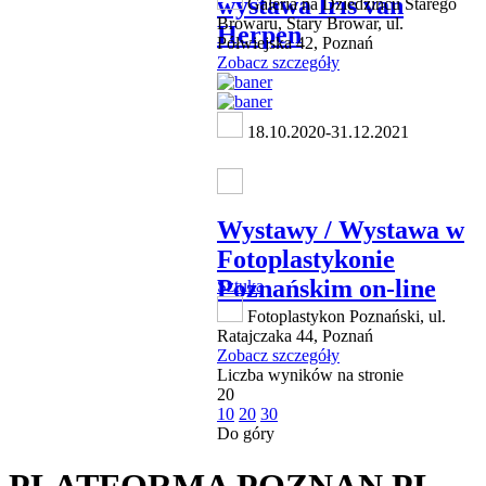
wystawa Iris van
Galeria na Dziedzińcu Starego
Browaru, Stary Browar, ul.
Herpen
Półwiejska 42, Poznań
Zobacz szczegóły
18.10.2020-31.12.2021
Wystawy / Wystawa w
Fotoplastykonie
Poznańskim on-line
Sztuka
Fotoplastykon Poznański, ul.
Ratajczaka 44, Poznań
Zobacz szczegóły
Liczba wyników na stronie
20
10
20
30
Do góry