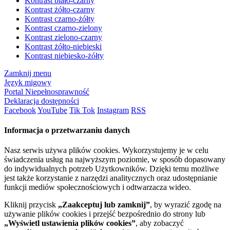
Kontrast biało-czarny
Kontrast żółto-czarny
Kontrast czarno-żółty
Kontrast czarno-zielony
Kontrast zielono-czarny
Kontrast żółto-niebieski
Kontrast niebiesko-żółty
Zamknij menu
Język migowy
Portal Niepełnosprawność
Deklaracja dostępności
Facebook
YouTube
Tik Tok
Instagram
RSS
Informacja o przetwarzaniu danych
Nasz serwis używa plików cookies. Wykorzystujemy je w celu
świadczenia usług na najwyższym poziomie, w sposób dopasowany
do indywidualnych potrzeb Użytkowników. Dzięki temu możliwe
jest także korzystanie z narzędzi analitycznych oraz udostępnianie
funkcji mediów społecznościowych i odtwarzacza wideo.
Kliknij przycisk
„Zaakceptuj lub zamknij”
, by wyrazić zgodę na
używanie plików cookies i przejść bezpośrednio do strony lub
„Wyświetl ustawienia plików cookies”
, aby zobaczyć