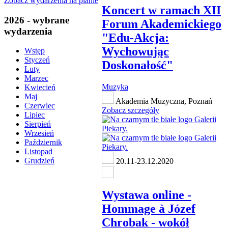
Zobacz wydarzenia na planie
Koncert w ramach XII
2026 - wybrane
Forum Akademickiego
wydarzenia
"Edu-Akcja:
Wychowując
Wstęp
Styczeń
Doskonałość"
Luty
Marzec
Muzyka
Kwiecień
Maj
Akademia Muzyczna, Poznań
Czerwiec
Zobacz szczegóły
Lipiec
Sierpień
Wrzesień
Październik
Listopad
Grudzień
20.11-23.12.2020
Wystawa online -
Hommage à Józef
Chrobak - wokół