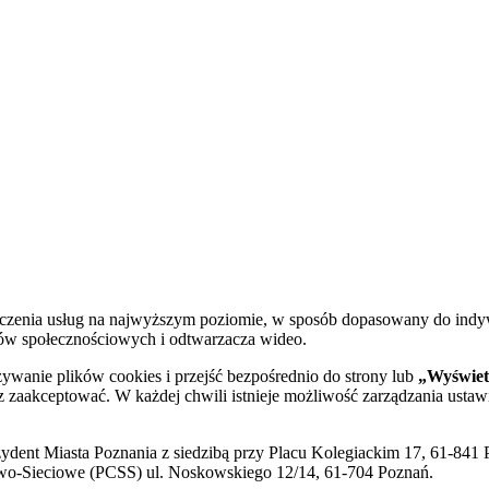
dczenia usług na najwyższym poziomie, w sposób dopasowany do indy
diów społecznościowych i odtwarzacza wideo.
żywanie plików cookies i przejść bezpośrednio do strony lub
„Wyświetl
sz zaakceptować. W każdej chwili istnieje możliwość zarządzania ustaw
ent Miasta Poznania z siedzibą przy Placu Kolegiackim 17, 61-841 P
o-Sieciowe (PCSS) ul. Noskowskiego 12/14, 61-704 Poznań.