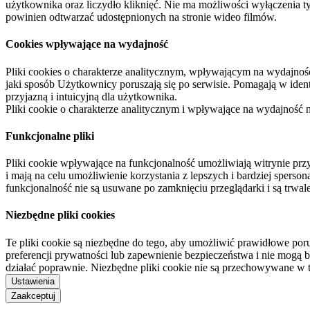
użytkownika oraz liczydło kliknięć. Nie ma możliwości wyłączenia t
powinien odtwarzać udostępnionych na stronie wideo filmów.
Cookies wpływające na wydajność
Pliki cookies o charakterze analitycznym, wpływającym na wydajność zb
jaki sposób Użytkownicy poruszają się po serwisie. Pomagają w ide
przyjazną i intuicyjną dla użytkownika.
Pliki cookie o charakterze analitycznym i wpływające na wydajność
Funkcjonalne pliki
Pliki cookie wpływające na funkcjonalność umożliwiają witrynie p
i mają na celu umożliwienie korzystania z lepszych i bardziej sperso
funkcjonalność nie są usuwane po zamknięciu przeglądarki i są trw
Niezbędne pliki cookies
Te pliki cookie są niezbędne do tego, aby umożliwić prawidłowe poru
preferencji prywatności lub zapewnienie bezpieczeństwa i nie mogą b
działać poprawnie. Niezbędne pliki cookie nie są przechowywane w 
Ustawienia
Zaakceptuj