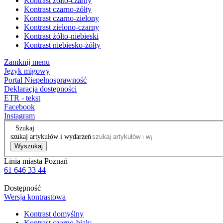
Kontrast żółto-czarny
Kontrast czarno-żółty
Kontrast czarno-zielony
Kontrast zielono-czarny
Kontrast żółto-niebieski
Kontrast niebiesko-żółty
Zamknij menu
Język migowy
Portal Niepełnosprawność
Deklaracja dostępności
ETR - tekst
Facebook
Instagram
Szukaj
szukaj artykułów i wydarzeń
Wyszukaj
Linia miasta Poznań
61 646 33 44
Dostępność
Wersja kontrastowa
Kontrast domyślny
Kontrast czarno-biały