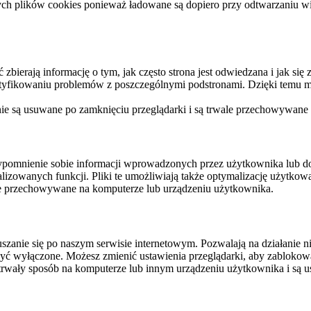
ych plików cookies ponieważ ładowane są dopiero przy odtwarzaniu wid
ierają informację o tym, jak często strona jest odwiedzana i jak się z 
ntyfikowaniu problemów z poszczególnymi podstronami. Dzięki temu mo
 nie są usuwane po zamknięciu przeglądarki i są trwale przechowywane
rzypomnienie sobie informacji wprowadzonych przez użytkownika lub 
nalizowanych funkcji. Pliki te umożliwiają także optymalizację użytko
ale przechowywane na komputerze lub urządzeniu użytkownika.
szanie się po naszym serwisie internetowym. Pozwalają na działanie ni
yć wyłączone. Możesz zmienić ustawienia przeglądarki, aby zablokować
trwały sposób na komputerze lub innym urządzeniu użytkownika i są u