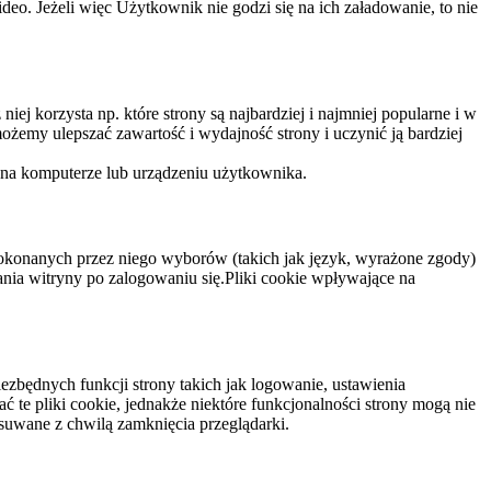
eo. Jeżeli więc Użytkownik nie godzi się na ich załadowanie, to nie
niej korzysta np. które strony są najbardziej i najmniej popularne i w
żemy ulepszać zawartość i wydajność strony i uczynić ją bardziej
 na komputerze lub urządzeniu użytkownika.
dokonanych przez niego wyborów (takich jak język, wyrażone zgody)
wania witryny po zalogowaniu się.Pliki cookie wpływające na
ezbędnych funkcji strony takich jak logowanie, ustawienia
 te pliki cookie, jednakże niektóre funkcjonalności strony mogą nie
suwane z chwilą zamknięcia przeglądarki.