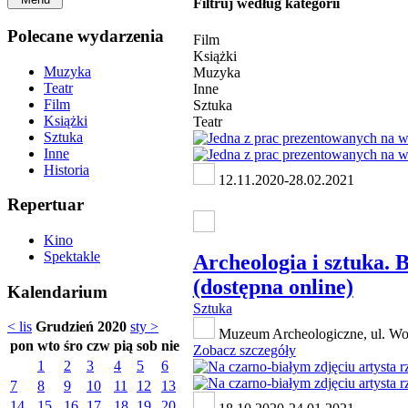
Filtruj według kategorii
Polecane wydarzenia
Film
Książki
Muzyka
Muzyka
Teatr
Inne
Film
Sztuka
Książki
Teatr
Sztuka
Inne
Historia
12.11.2020-28.02.2021
Repertuar
Kino
Spektakle
Archeologia i sztuka.
(dostępna online)
Kalendarium
Sztuka
< lis
Grudzień 2020
sty >
Muzeum Archeologiczne, ul. Wo
pon
wto
śro
czw
pią
sob
nie
Zobacz szczegóły
1
2
3
4
5
6
7
8
9
10
11
12
13
14
15
16
17
18
19
20