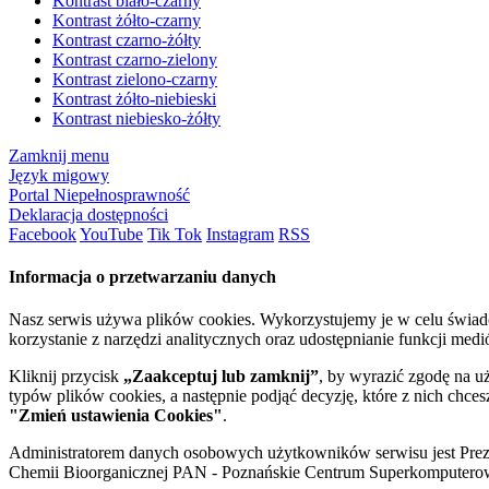
Kontrast biało-czarny
Kontrast żółto-czarny
Kontrast czarno-żółty
Kontrast czarno-zielony
Kontrast zielono-czarny
Kontrast żółto-niebieski
Kontrast niebiesko-żółty
Zamknij menu
Język migowy
Portal Niepełnosprawność
Deklaracja dostępności
Facebook
YouTube
Tik Tok
Instagram
RSS
Informacja o przetwarzaniu danych
Nasz serwis używa plików cookies. Wykorzystujemy je w celu świa
korzystanie z narzędzi analitycznych oraz udostępnianie funkcji me
Kliknij przycisk
„Zaakceptuj lub zamknij”
, by wyrazić zgodę na u
typów plików cookies, a następnie podjąć decyzję, które z nich chce
"Zmień ustawienia Cookies"
.
Administratorem danych osobowych użytkowników serwisu jest Prezyd
Chemii Bioorganicznej PAN - Poznańskie Centrum Superkomputerow