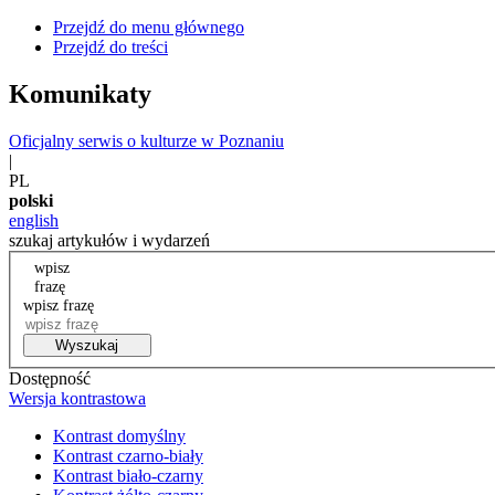
Przejdź do menu głównego
Przejdź do treści
Komunikaty
Oficjalny serwis o kulturze w Poznaniu
|
PL
polski
english
szukaj artykułów i wydarzeń
wpisz
frazę
wpisz frazę
Wyszukaj
Dostępność
Wersja kontrastowa
Kontrast domyślny
Kontrast czarno-biały
Kontrast biało-czarny