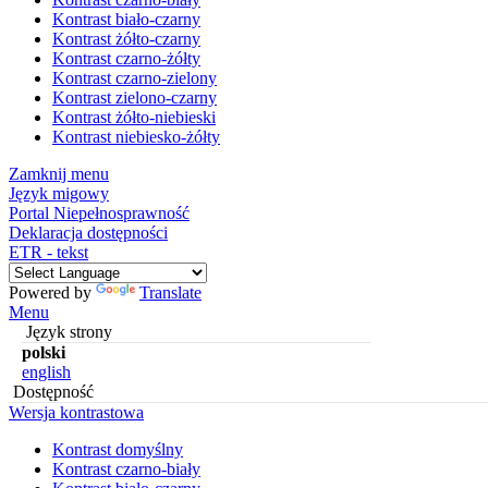
Kontrast biało-czarny
Kontrast żółto-czarny
Kontrast czarno-żółty
Kontrast czarno-zielony
Kontrast zielono-czarny
Kontrast żółto-niebieski
Kontrast niebiesko-żółty
Zamknij menu
Język migowy
Portal Niepełnosprawność
Deklaracja dostępności
ETR - tekst
Powered by
Translate
Menu
Język strony
polski
english
Dostępność
Wersja kontrastowa
Kontrast domyślny
Kontrast czarno-biały