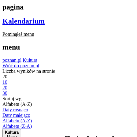
pagina
Kalendarium
Pominąłeś menu
menu
poznan.pl
Kultura
Wróć do poznan.pl
Liczba wyników na stronie
20
10
20
30
Sortuj wg
Alfabetu (A-Z)
Daty rosnąco
Daty malejąco
Alfabetu (A-Z)
Alfabetu (Z-A)
Kultura
Menu