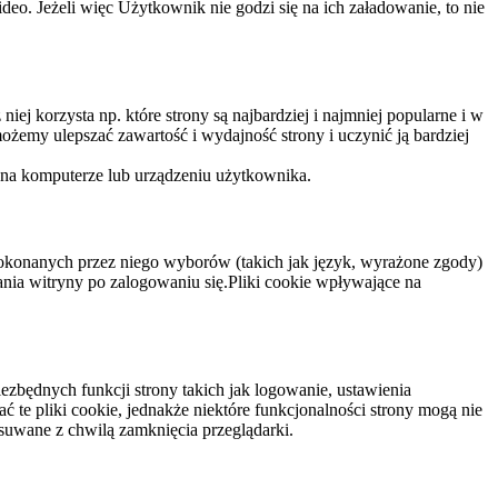
eo. Jeżeli więc Użytkownik nie godzi się na ich załadowanie, to nie
niej korzysta np. które strony są najbardziej i najmniej popularne i w
żemy ulepszać zawartość i wydajność strony i uczynić ją bardziej
 na komputerze lub urządzeniu użytkownika.
dokonanych przez niego wyborów (takich jak język, wyrażone zgody)
wania witryny po zalogowaniu się.Pliki cookie wpływające na
ezbędnych funkcji strony takich jak logowanie, ustawienia
 te pliki cookie, jednakże niektóre funkcjonalności strony mogą nie
suwane z chwilą zamknięcia przeglądarki.