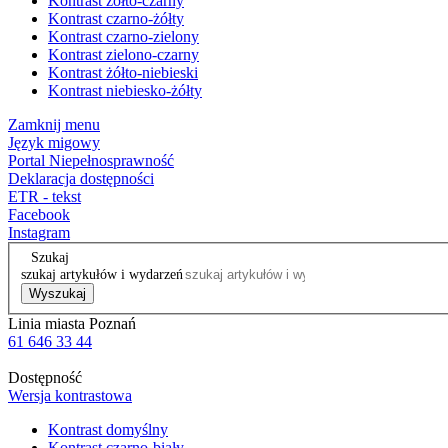
Kontrast żółto-czarny
Kontrast czarno-żółty
Kontrast czarno-zielony
Kontrast zielono-czarny
Kontrast żółto-niebieski
Kontrast niebiesko-żółty
Zamknij menu
Język migowy
Portal Niepełnosprawność
Deklaracja dostępności
ETR - tekst
Facebook
Instagram
Szukaj
szukaj artykułów i wydarzeń
Wyszukaj
Linia miasta Poznań
61 646 33 44
Dostępność
Wersja kontrastowa
Kontrast domyślny
Kontrast czarno-biały