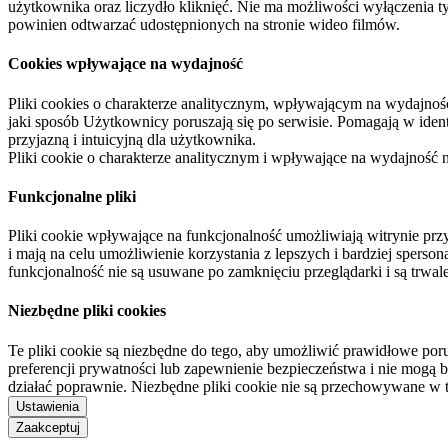
użytkownika oraz liczydło kliknięć. Nie ma możliwości wyłączenia t
powinien odtwarzać udostępnionych na stronie wideo filmów.
Cookies wpływające na wydajność
Pliki cookies o charakterze analitycznym, wpływającym na wydajność zb
jaki sposób Użytkownicy poruszają się po serwisie. Pomagają w ide
przyjazną i intuicyjną dla użytkownika.
Pliki cookie o charakterze analitycznym i wpływające na wydajność
Funkcjonalne pliki
Pliki cookie wpływające na funkcjonalność umożliwiają witrynie p
i mają na celu umożliwienie korzystania z lepszych i bardziej sperso
funkcjonalność nie są usuwane po zamknięciu przeglądarki i są trw
Niezbędne pliki cookies
Te pliki cookie są niezbędne do tego, aby umożliwić prawidłowe poru
preferencji prywatności lub zapewnienie bezpieczeństwa i nie mogą b
działać poprawnie. Niezbędne pliki cookie nie są przechowywane w 
Ustawienia
Zaakceptuj