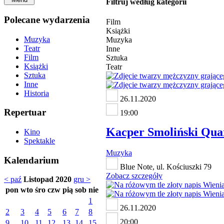
Filtruj według kategorii
Polecane wydarzenia
Film
Książki
Muzyka
Muzyka
Teatr
Inne
Film
Sztuka
Książki
Teatr
Sztuka
Inne
Historia
26.11.2020
Repertuar
19:00
Kacper Smoliński Qua
Kino
Spektakle
Muzyka
Kalendarium
Blue Note, ul. Kościuszki 79
Zobacz szczegóły
< paź
Listopad 2020
gru >
pon
wto
śro
czw
pią
sob
nie
1
26.11.2020
2
3
4
5
6
7
8
20:00
9
10
11
12
13
14
15