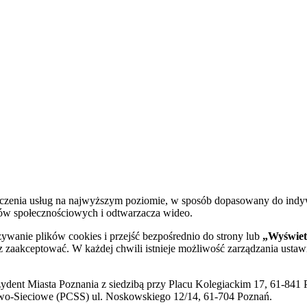
dczenia usług na najwyższym poziomie, w sposób dopasowany do indy
diów społecznościowych i odtwarzacza wideo.
żywanie plików cookies i przejść bezpośrednio do strony lub
„Wyświetl
sz zaakceptować. W każdej chwili istnieje możliwość zarządzania ustaw
ent Miasta Poznania z siedzibą przy Placu Kolegiackim 17, 61-841 P
o-Sieciowe (PCSS) ul. Noskowskiego 12/14, 61-704 Poznań.