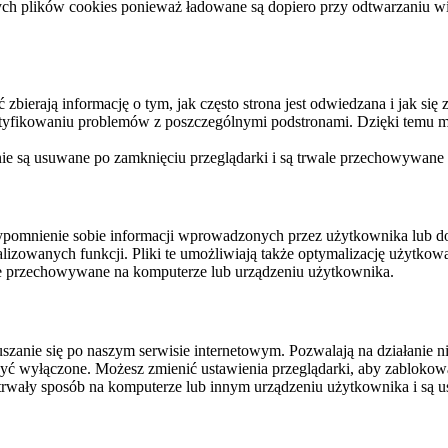
ych plików cookies ponieważ ładowane są dopiero przy odtwarzaniu wid
ierają informację o tym, jak często strona jest odwiedzana i jak się z 
ntyfikowaniu problemów z poszczególnymi podstronami. Dzięki temu mo
 nie są usuwane po zamknięciu przeglądarki i są trwale przechowywane
rzypomnienie sobie informacji wprowadzonych przez użytkownika lub 
nalizowanych funkcji. Pliki te umożliwiają także optymalizację użytko
ale przechowywane na komputerze lub urządzeniu użytkownika.
szanie się po naszym serwisie internetowym. Pozwalają na działanie ni
yć wyłączone. Możesz zmienić ustawienia przeglądarki, aby zablokować
trwały sposób na komputerze lub innym urządzeniu użytkownika i są u