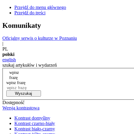
Przejdź do menu głównego
Przejdź do treści
Komunikaty
Oficjalny serwis o kulturze w Poznaniu
|
PL
polski
english
szukaj artykułów i wydarzeń
wpisz
frazę
wpisz frazę
Wyszukaj
Dostępność
Wersja kontrastowa
Kontrast domyślny
Kontrast czarno-biały
Kontrast biało-czarny