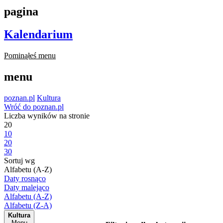
pagina
Kalendarium
Pominąłeś menu
menu
poznan.pl
Kultura
Wróć do poznan.pl
Liczba wyników na stronie
20
10
20
30
Sortuj wg
Alfabetu (A-Z)
Daty rosnąco
Daty malejąco
Alfabetu (A-Z)
Alfabetu (Z-A)
Kultura
Menu