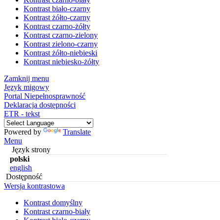
Kontrast biało-czarny
Kontrast żółto-czarny
Kontrast czarno-żółty
Kontrast czarno-zielony
Kontrast zielono-czarny
Kontrast żółto-niebieski
Kontrast niebiesko-żółty
Zamknij menu
Język migowy
Portal Niepełnosprawność
Deklaracja dostępności
ETR - tekst
Powered by
Translate
Menu
Język strony
polski
english
Dostępność
Wersja kontrastowa
Kontrast domyślny
Kontrast czarno-biały