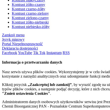
Kontrast biało-czarny
Kontrast żółto-czarny
Kontrast czarno-żółty
Kontrast czarno-zielony
Kontrast zielono-czarny
Kontrast żółto-niebieski
Kontrast niebiesko-żółty
Zamknij menu
Język migowy
Portal Niepełnosprawność
Deklaracja dostępności
Facebook
YouTube
Tik Tok
Instagram
RSS
Informacja o przetwarzaniu danych
Nasz serwis używa plików cookies. Wykorzystujemy je w celu świa
korzystanie z narzędzi analitycznych oraz udostępnianie funkcji me
Kliknij przycisk
„Zaakceptuj lub zamknij”
, by wyrazić zgodę na u
typów plików cookies, a następnie podjąć decyzję, które z nich chce
"Zmień ustawienia Cookies"
.
Administratorem danych osobowych użytkowników serwisu jest Prezyd
Chemii Bioorganicznej PAN - Poznańskie Centrum Superkomputerow