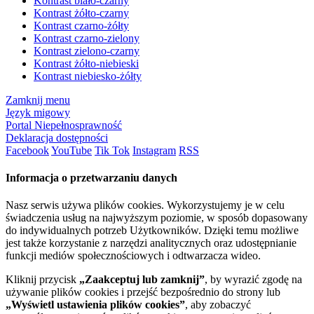
Kontrast biało-czarny
Kontrast żółto-czarny
Kontrast czarno-żółty
Kontrast czarno-zielony
Kontrast zielono-czarny
Kontrast żółto-niebieski
Kontrast niebiesko-żółty
Zamknij menu
Język migowy
Portal Niepełnosprawność
Deklaracja dostępności
Facebook
YouTube
Tik Tok
Instagram
RSS
Informacja o przetwarzaniu danych
Nasz serwis używa plików cookies. Wykorzystujemy je w celu
świadczenia usług na najwyższym poziomie, w sposób dopasowany
do indywidualnych potrzeb Użytkowników. Dzięki temu możliwe
jest także korzystanie z narzędzi analitycznych oraz udostępnianie
funkcji mediów społecznościowych i odtwarzacza wideo.
Kliknij przycisk
„Zaakceptuj lub zamknij”
, by wyrazić zgodę na
używanie plików cookies i przejść bezpośrednio do strony lub
„Wyświetl ustawienia plików cookies”
, aby zobaczyć