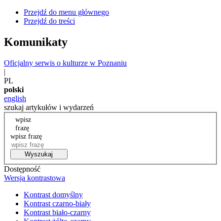
Przejdź do menu głównego
Przejdź do treści
Komunikaty
Oficjalny serwis o kulturze w Poznaniu
|
PL
polski
english
szukaj artykułów i wydarzeń
wpisz
frazę
wpisz frazę
Wyszukaj
Dostępność
Wersja kontrastowa
Kontrast domyślny
Kontrast czarno-biały
Kontrast biało-czarny