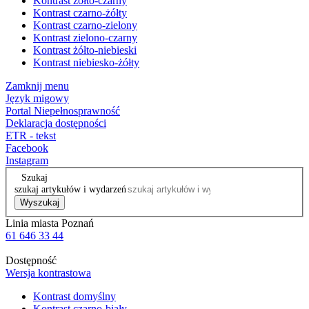
Kontrast żółto-czarny
Kontrast czarno-żółty
Kontrast czarno-zielony
Kontrast zielono-czarny
Kontrast żółto-niebieski
Kontrast niebiesko-żółty
Zamknij menu
Język migowy
Portal Niepełnosprawność
Deklaracja dostępności
ETR - tekst
Facebook
Instagram
Szukaj
szukaj artykułów i wydarzeń
Wyszukaj
Linia miasta Poznań
61 646 33 44
Dostępność
Wersja kontrastowa
Kontrast domyślny
Kontrast czarno-biały