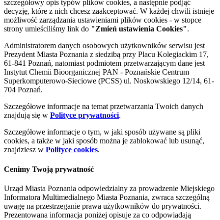
szczegółowy opis typów plików cookies, a następnie podjąć
decyzję, które z nich chcesz zaakceptować. W każdej chwili istnieje
możliwość zarządzania ustawieniami plików cookies - w stopce
strony umieściliśmy link do
"Zmień ustawienia Cookies"
.
Administratorem danych osobowych użytkowników serwisu jest
Prezydent Miasta Poznania z siedzibą przy Placu Kolegiackim 17,
61-841 Poznań, natomiast podmiotem przetwarzającym dane jest
Instytut Chemii Bioorganicznej PAN - Poznańskie Centrum
Superkomputerowo-Sieciowe (PCSS) ul. Noskowskiego 12/14, 61-
704 Poznań.
Szczegółowe informacje na temat przetwarzania Twoich danych
znajdują się w
Polityce prywatności
.
Szczegółowe informacje o tym, w jaki sposób używane są pliki
cookies, a także w jaki sposób można je zablokować lub usunąć,
znajdziesz w
Polityce cookies
.
Cenimy Twoją prywatność
Urząd Miasta Poznania odpowiedzialny za prowadzenie Miejskiego
Informatora Multimedialnego Miasta Poznania, zwraca szczególną
uwagę na przestrzeganie prawa użytkowników do prywatności.
Prezentowana informacja poniżej opisuje za co odpowiadają