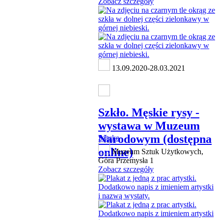
Zobacz szczegóły
13.09.2020-28.03.2021
Szkło. Męskie rysy -
wystawa w Muzeum
Narodowym (dostępna
Sztuka
online)
Muzeum Sztuk Użytkowych,
Góra Przemysła 1
Zobacz szczegóły