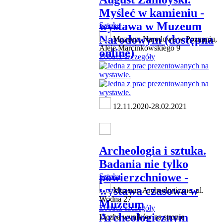
Myśleć w kamieniu -
wystawa w Muzeum
Sztuka
Narodowym (dostępna
Muzeum Narodowe w Poznaniu,
Aleje Marcinkowskiego 9
online)
Zobacz szczegóły
12.11.2020-28.02.2021
Archeologia i sztuka.
Badania nie tylko
powierzchniowe -
Sztuka
wystawa czasowa w
Muzeum Archeologiczne, ul.
Wodna 27
Muzeum
Zobacz szczegóły
Archeologicznym
Liczba wyników na stronie