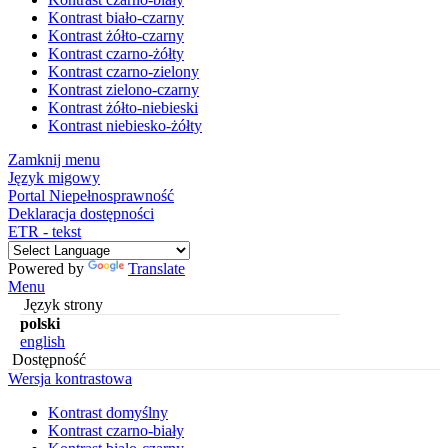
Kontrast biało-czarny
Kontrast żółto-czarny
Kontrast czarno-żółty
Kontrast czarno-zielony
Kontrast zielono-czarny
Kontrast żółto-niebieski
Kontrast niebiesko-żółty
Zamknij menu
Język migowy
Portal Niepełnosprawność
Deklaracja dostępności
ETR - tekst
Powered by
Translate
Menu
Język strony
polski
english
Dostępność
Wersja kontrastowa
Kontrast domyślny
Kontrast czarno-biały