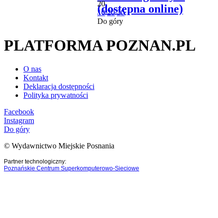
20
(dostępna online)
10
20
30
Do góry
PLATFORMA POZNAN.PL
O nas
Kontakt
Deklaracja dostępności
Polityka prywatności
Facebook
Instagram
Do góry
© Wydawnictwo Miejskie Posnania
Partner technologiczny:
Poznańskie Centrum Superkomputerowo-Sieciowe