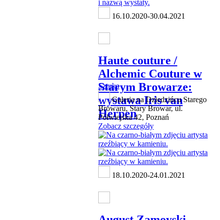
16.10.2020-30.04.2021
Haute couture /
Alchemic Couture w
Starym Browarze:
Sztuka
wystawa Iris van
Galeria na Dziedzińcu Starego
Browaru, Stary Browar, ul.
Herpen
Półwiejska 42, Poznań
Zobacz szczegóły
18.10.2020-24.01.2021
August Zamoyski.