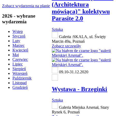
(Architektura
Zobacz wydarzenia na planie
mówiąca)" kolektywu
2026 - wybrane
Parasite 2.0
wydarzenia
Sztuka
Wstęp
Styczeń
Galeria :SKALA, ul. Święty
Luty
Marcin 49a, Poznań
Marzec
Zobacz szczegóły
Kwiecień
Maj
Czerwiec
Lipiec
Sierpień
09.10-31.12.2020
Wrzesień
Październik
Listopad
Grudzień
Wystawa - Brzeginki
Sztuka
Galeria Miejska Arsenał, Stary
Rynek 6, Poznań