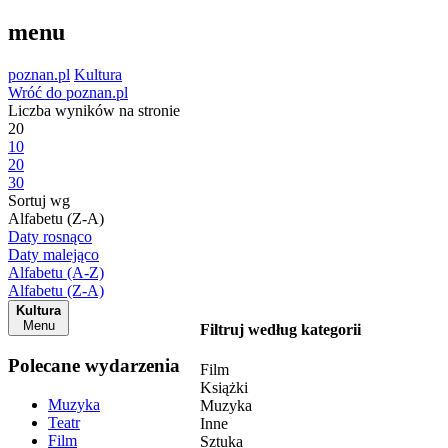
menu
poznan.pl
Kultura
Wróć do poznan.pl
Liczba wyników na stronie
20
10
20
30
Sortuj wg
Alfabetu (Z-A)
Daty rosnąco
Daty malejąco
Alfabetu (A-Z)
Alfabetu (Z-A)
Kultura
Menu
Filtruj według kategorii
Polecane wydarzenia
Film
Książki
Muzyka
Muzyka
Teatr
Inne
Film
Sztuka