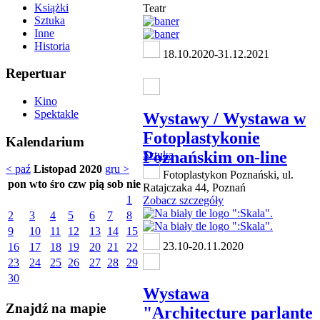
Książki
Teatr
Sztuka
Inne
Historia
18.10.2020-31.12.2021
Repertuar
Kino
Spektakle
Wystawy / Wystawa w
Fotoplastykonie
Kalendarium
Poznańskim on-line
Sztuka
< paź
Listopad 2020
gru >
Fotoplastykon Poznański, ul.
pon
wto
śro
czw
pią
sob
nie
Ratajczaka 44, Poznań
1
Zobacz szczegóły
2
3
4
5
6
7
8
9
10
11
12
13
14
15
23.10-20.11.2020
16
17
18
19
20
21
22
23
24
25
26
27
28
29
30
Wystawa
Znajdź na mapie
"Architecture parlante