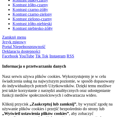
Kontrast biało-czarny
Kontrast żółto-czarny
Kontrast czarno-żółty
Kontrast czarno-zielony
Kontrast zielono-czarny
Kontrast żółto-niebieski
Kontrast niebiesko-żółty
Zamknij menu
Język migowy
Portal Niepełnosprawność
Deklaracja dostępności
Facebook
YouTube
Tik Tok
Instagram
RSS
Informacja o przetwarzaniu danych
Nasz serwis używa plików cookies. Wykorzystujemy je w celu
świadczenia usług na najwyższym poziomie, w sposób dopasowany
do indywidualnych potrzeb Użytkowników. Dzięki temu możliwe
jest także korzystanie z narzędzi analitycznych oraz udostępnianie
funkcji mediów społecznościowych i odtwarzacza wideo.
Kliknij przycisk
„Zaakceptuj lub zamknij”
, by wyrazić zgodę na
używanie plików cookies i przejść bezpośrednio do strony lub
„Wyświetl ustawienia plików cookies”
, aby zobaczyć