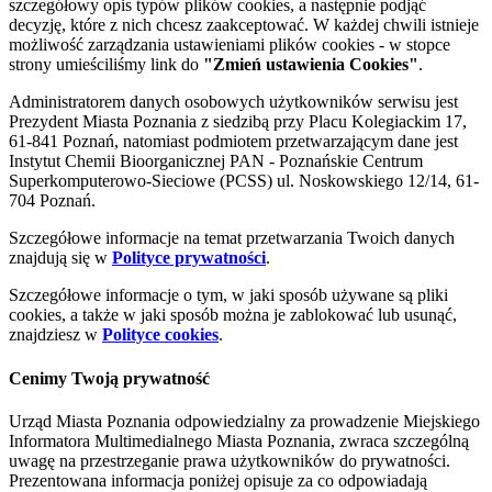
szczegółowy opis typów plików cookies, a następnie podjąć
decyzję, które z nich chcesz zaakceptować. W każdej chwili istnieje
możliwość zarządzania ustawieniami plików cookies - w stopce
strony umieściliśmy link do
"Zmień ustawienia Cookies"
.
Administratorem danych osobowych użytkowników serwisu jest
Prezydent Miasta Poznania z siedzibą przy Placu Kolegiackim 17,
61-841 Poznań, natomiast podmiotem przetwarzającym dane jest
Instytut Chemii Bioorganicznej PAN - Poznańskie Centrum
Superkomputerowo-Sieciowe (PCSS) ul. Noskowskiego 12/14, 61-
704 Poznań.
Szczegółowe informacje na temat przetwarzania Twoich danych
znajdują się w
Polityce prywatności
.
Szczegółowe informacje o tym, w jaki sposób używane są pliki
cookies, a także w jaki sposób można je zablokować lub usunąć,
znajdziesz w
Polityce cookies
.
Cenimy Twoją prywatność
Urząd Miasta Poznania odpowiedzialny za prowadzenie Miejskiego
Informatora Multimedialnego Miasta Poznania, zwraca szczególną
uwagę na przestrzeganie prawa użytkowników do prywatności.
Prezentowana informacja poniżej opisuje za co odpowiadają