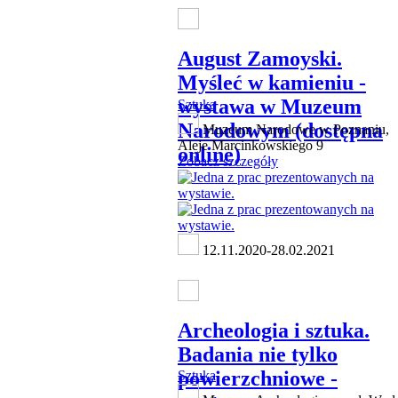
August Zamoyski.
Myśleć w kamieniu -
wystawa w Muzeum
Sztuka
Narodowym (dostępna
Muzeum Narodowe w Poznaniu,
Aleje Marcinkowskiego 9
online)
Zobacz szczegóły
12.11.2020-28.02.2021
Archeologia i sztuka.
Badania nie tylko
powierzchniowe -
Sztuka