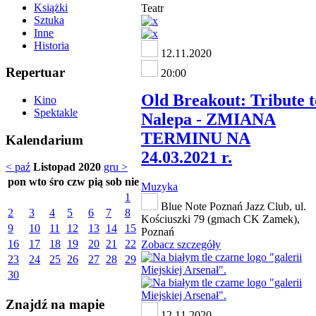
Książki
Teatr
Sztuka
Inne
Historia
12.11.2020
Repertuar
20:00
Old Breakout: Tribute t
Kino
Spektakle
Nalepa - ZMIANA
TERMINU NA
Kalendarium
24.03.2021 r.
< paź
Listopad 2020
gru >
pon
wto
śro
czw
pią
sob
nie
Muzyka
1
Blue Note Poznań Jazz Club, ul.
2
3
4
5
6
7
8
Kościuszki 79 (gmach CK Zamek),
9
10
11
12
13
14
15
Poznań
16
17
18
19
20
21
22
Zobacz szczegóły
23
24
25
26
27
28
29
30
Znajdź na mapie
12.11.2020