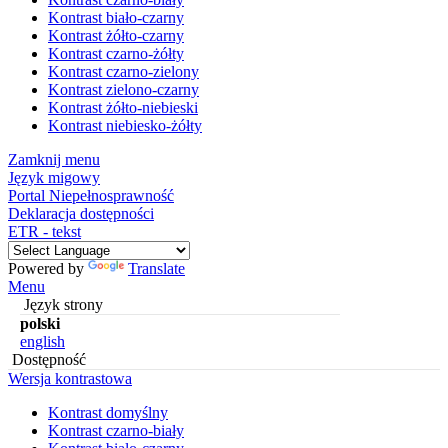
Kontrast biało-czarny
Kontrast żółto-czarny
Kontrast czarno-żółty
Kontrast czarno-zielony
Kontrast zielono-czarny
Kontrast żółto-niebieski
Kontrast niebiesko-żółty
Zamknij menu
Język migowy
Portal Niepełnosprawność
Deklaracja dostępności
ETR - tekst
Powered by
Translate
Menu
Język strony
polski
english
Dostępność
Wersja kontrastowa
Kontrast domyślny
Kontrast czarno-biały