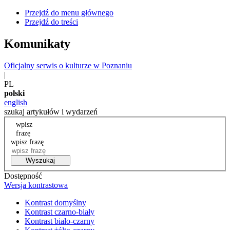
Przejdź do menu głównego
Przejdź do treści
Komunikaty
Oficjalny serwis o kulturze w Poznaniu
|
PL
polski
english
szukaj artykułów i wydarzeń
wpisz
frazę
wpisz frazę
Wyszukaj
Dostępność
Wersja kontrastowa
Kontrast domyślny
Kontrast czarno-biały
Kontrast biało-czarny