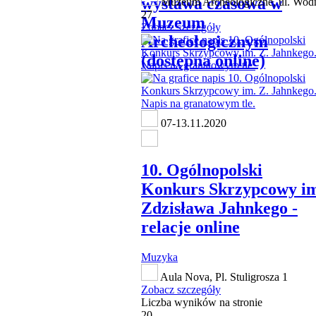
wystawa czasowa w
Muzeum Archeologiczne, ul. Wod
27
Muzeum
Zobacz szczegóły
Archeologicznym
(dostępna online)
07-13.11.2020
10. Ogólnopolski
Konkurs Skrzypcowy i
Zdzisława Jahnkego -
relacje online
Muzyka
Aula Nova, Pl. Stuligrosza 1
Zobacz szczegóły
Liczba wyników na stronie
20