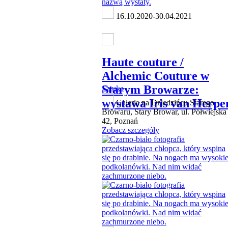
16.10.2020-30.04.2021
Haute couture /
Alchemic Couture w
Starym Browarze:
Sztuka
wystawa Iris van Herpe
Galeria na Dziedzińcu Starego
Browaru, Stary Browar, ul. Półwiejska
42, Poznań
Zobacz szczegóły