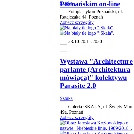
Poznańskim on-line
Sztuka
Fotoplastykon Poznański, ul.
Ratajczaka 44, Poznań
Zobacz szczegóły
23.10-20.11.2020
Wystawa "Architecture
parlante (Architektura
mówiąca)" kolektywu
Parasite 2.0
Sztuka
Galeria :SKALA, ul. Święty Marc
49a, Poznań
Zobacz szczegóły