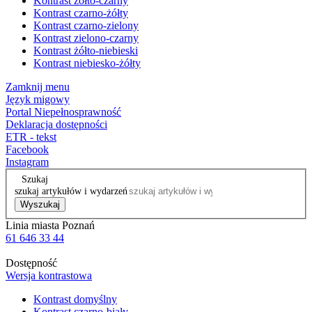
Kontrast żółto-czarny
Kontrast czarno-żółty
Kontrast czarno-zielony
Kontrast zielono-czarny
Kontrast żółto-niebieski
Kontrast niebiesko-żółty
Zamknij menu
Język migowy
Portal Niepełnosprawność
Deklaracja dostępności
ETR - tekst
Facebook
Instagram
Szukaj
szukaj artykułów i wydarzeń
Wyszukaj
Linia miasta Poznań
61 646 33 44
Dostępność
Wersja kontrastowa
Kontrast domyślny
Kontrast czarno-biały