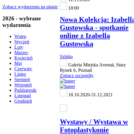
Zobacz wydarzenia na planie
18:00
2026 - wybrane
Nowa Kolekcja: Izabell
wydarzenia
Gustowska - spotkanie
online z Izabellą
Wstęp
Styczeń
Gustowską
Luty
Marzec
Sztuka
Kwiecień
Maj
Galeria Miejska Arsenał, Stary
Czerwiec
Rynek 6, Poznań
Lipiec
Zobacz szczegóły
Sierpień
Wrzesień
Październik
18.10.2020-31.12.2021
Listopad
Grudzień
Wystawy / Wystawa w
Fotoplastykonie