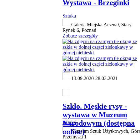
Wystawa - Brzeginki
Sztuka
Galeria Miejska Arsenał, Stary
Rynek 6, Poznań
Zobacz szczegóły
13.09.2020-28.03.2021
Szkło. Męskie rysy -
wystawa w Muzeum
Narodowym (dostępna
Sztuka
online)
Muzeum Sztuk Użytkowych, Gór
Przemysła 1