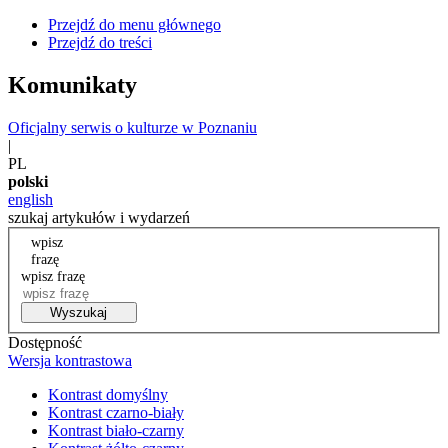
Przejdź do menu głównego
Przejdź do treści
Komunikaty
Oficjalny serwis o kulturze w Poznaniu
|
PL
polski
english
szukaj artykułów i wydarzeń
wpisz
frazę
wpisz frazę
Wyszukaj
Dostępność
Wersja kontrastowa
Kontrast domyślny
Kontrast czarno-biały
Kontrast biało-czarny