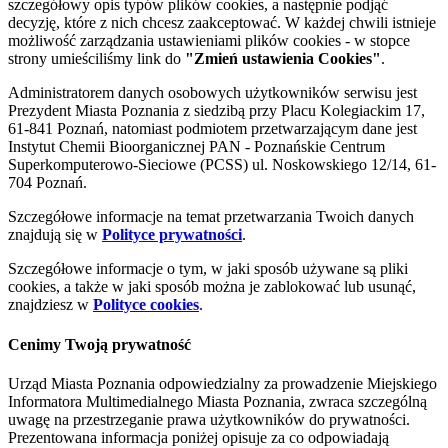
szczegółowy opis typów plików cookies, a następnie podjąć
decyzję, które z nich chcesz zaakceptować. W każdej chwili istnieje
możliwość zarządzania ustawieniami plików cookies - w stopce
strony umieściliśmy link do
"Zmień ustawienia Cookies"
.
Administratorem danych osobowych użytkowników serwisu jest
Prezydent Miasta Poznania z siedzibą przy Placu Kolegiackim 17,
61-841 Poznań, natomiast podmiotem przetwarzającym dane jest
Instytut Chemii Bioorganicznej PAN - Poznańskie Centrum
Superkomputerowo-Sieciowe (PCSS) ul. Noskowskiego 12/14, 61-
704 Poznań.
Szczegółowe informacje na temat przetwarzania Twoich danych
znajdują się w
Polityce prywatności
.
Szczegółowe informacje o tym, w jaki sposób używane są pliki
cookies, a także w jaki sposób można je zablokować lub usunąć,
znajdziesz w
Polityce cookies
.
Cenimy Twoją prywatność
Urząd Miasta Poznania odpowiedzialny za prowadzenie Miejskiego
Informatora Multimedialnego Miasta Poznania, zwraca szczególną
uwagę na przestrzeganie prawa użytkowników do prywatności.
Prezentowana informacja poniżej opisuje za co odpowiadają