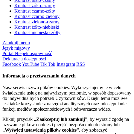
Kontrast biało-czarny
Kontrast żółto-czarny
Kontrast czarno-żółty
Kontrast czarno-zielony
Kontrast zielono-czarny
Kontrast żółto-niebieski
Kontrast niebiesko-żółty
Zamknij menu
Język migowy
Portal Niepełnosprawność
Deklaracja dostępności
Facebook
YouTube
Tik Tok
Instagram
RSS
Informacja o przetwarzaniu danych
Nasz serwis używa plików cookies. Wykorzystujemy je w celu
świadczenia usług na najwyższym poziomie, w sposób dopasowany
do indywidualnych potrzeb Użytkowników. Dzięki temu możliwe
jest także korzystanie z narzędzi analitycznych oraz udostępnianie
funkcji mediów społecznościowych i odtwarzacza wideo.
Kliknij przycisk
„Zaakceptuj lub zamknij”
, by wyrazić zgodę na
używanie plików cookies i przejść bezpośrednio do strony lub
„Wyświetl ustawienia plików cookies”
, aby zobaczyć