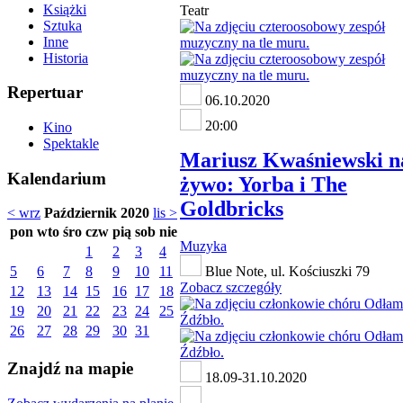
Książki
Teatr
Sztuka
Inne
Historia
Repertuar
06.10.2020
20:00
Kino
Spektakle
Mariusz Kwaśniewski n
Kalendarium
żywo: Yorba i The
Goldbricks
< wrz
Październik 2020
lis >
pon
wto
śro
czw
pią
sob
nie
Muzyka
1
2
3
4
5
6
7
8
9
10
11
Blue Note, ul. Kościuszki 79
Zobacz szczegóły
12
13
14
15
16
17
18
19
20
21
22
23
24
25
26
27
28
29
30
31
Znajdź na mapie
18.09-31.10.2020