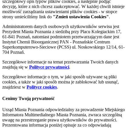
szczegółowy opis typów plików cookies, a następnie podjąć
decyzję, które z nich chcesz zaakceptować. W każdej chwili istnieje
możliwość zarządzania ustawieniami plików cookies - w stopce
strony umieściliśmy link do
"Zmień ustawienia Cookies"
.
Administratorem danych osobowych użytkowników serwisu jest
Prezydent Miasta Poznania z siedzibą przy Placu Kolegiackim 17,
61-841 Poznań, natomiast podmiotem przetwarzającym dane jest
Instytut Chemii Bioorganicznej PAN - Poznańskie Centrum
Superkomputerowo-Sieciowe (PCSS) ul. Noskowskiego 12/14, 61-
704 Poznań.
Szczegółowe informacje na temat przetwarzania Twoich danych
znajdują się w
Polityce prywatności
.
Szczegółowe informacje o tym, w jaki sposób używane są pliki
cookies, a także w jaki sposób można je zablokować lub usunąć,
znajdziesz w
Polityce cookies
.
Cenimy Twoją prywatność
Urząd Miasta Poznania odpowiedzialny za prowadzenie Miejskiego
Informatora Multimedialnego Miasta Poznania, zwraca szczególną
uwagę na przestrzeganie prawa użytkowników do prywatności.
Prezentowana informacja poniżej opisuje za co odpowiadają