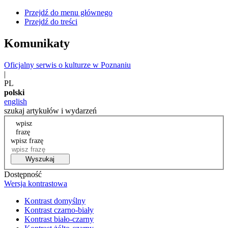
Przejdź do menu głównego
Przejdź do treści
Komunikaty
Oficjalny serwis o kulturze w Poznaniu
|
PL
polski
english
szukaj artykułów i wydarzeń
wpisz
frazę
wpisz frazę
Wyszukaj
Dostępność
Wersja kontrastowa
Kontrast domyślny
Kontrast czarno-biały
Kontrast biało-czarny