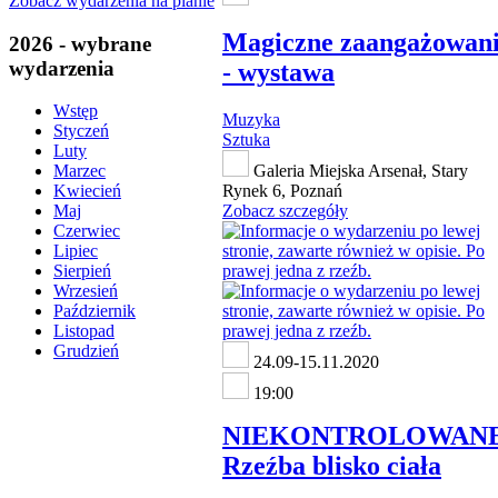
Zobacz wydarzenia na planie
Magiczne zaangażowan
2026 - wybrane
wydarzenia
- wystawa
Wstęp
Muzyka
Styczeń
Sztuka
Luty
Galeria Miejska Arsenał, Stary
Marzec
Rynek 6, Poznań
Kwiecień
Zobacz szczegóły
Maj
Czerwiec
Lipiec
Sierpień
Wrzesień
Październik
Listopad
Grudzień
24.09-15.11.2020
19:00
NIEKONTROLOWANE
Rzeźba blisko ciała