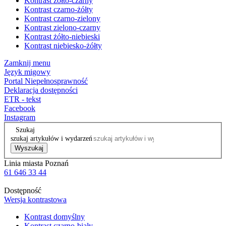
Kontrast żółto-czarny
Kontrast czarno-żółty
Kontrast czarno-zielony
Kontrast zielono-czarny
Kontrast żółto-niebieski
Kontrast niebiesko-żółty
Zamknij menu
Język migowy
Portal Niepełnosprawność
Deklaracja dostępności
ETR - tekst
Facebook
Instagram
Szukaj
szukaj artykułów i wydarzeń
Wyszukaj
Linia miasta Poznań
61 646 33 44
Dostępność
Wersja kontrastowa
Kontrast domyślny
Kontrast czarno-biały