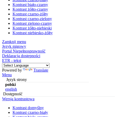
Kontrast biało-czarny
Kontrast żółto-czarny
Kontrast czarno-żółty
Kontrast czarno-zielony
Kontrast zielono-czarny
Kontrast żółto-niebieski
Kontrast niebiesko-żółty
Zamknij menu
Język migowy
Portal Niepełnosprawność
Deklaracja dostępności
ETR - tekst
Powered by
Translate
Menu
Język strony
polski
english
Dostępność
Wersja kontrastowa
Kontrast domyślny
Kontrast czarno-biały