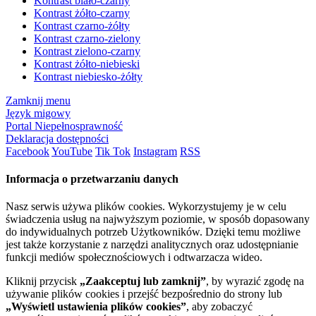
Kontrast biało-czarny
Kontrast żółto-czarny
Kontrast czarno-żółty
Kontrast czarno-zielony
Kontrast zielono-czarny
Kontrast żółto-niebieski
Kontrast niebiesko-żółty
Zamknij menu
Język migowy
Portal Niepełnosprawność
Deklaracja dostępności
Facebook
YouTube
Tik Tok
Instagram
RSS
Informacja o przetwarzaniu danych
Nasz serwis używa plików cookies. Wykorzystujemy je w celu
świadczenia usług na najwyższym poziomie, w sposób dopasowany
do indywidualnych potrzeb Użytkowników. Dzięki temu możliwe
jest także korzystanie z narzędzi analitycznych oraz udostępnianie
funkcji mediów społecznościowych i odtwarzacza wideo.
Kliknij przycisk
„Zaakceptuj lub zamknij”
, by wyrazić zgodę na
używanie plików cookies i przejść bezpośrednio do strony lub
„Wyświetl ustawienia plików cookies”
, aby zobaczyć