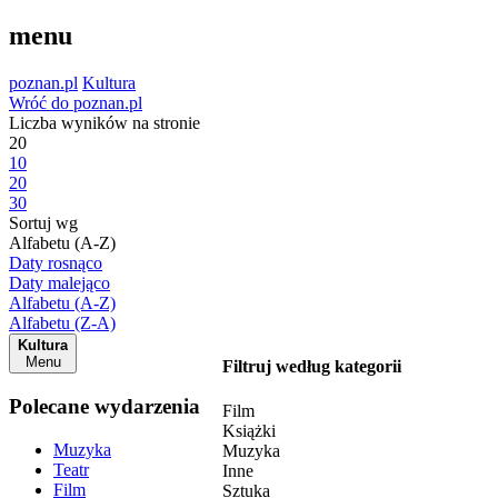
menu
poznan.pl
Kultura
Wróć do poznan.pl
Liczba wyników na stronie
20
10
20
30
Sortuj wg
Alfabetu (A-Z)
Daty rosnąco
Daty malejąco
Alfabetu (A-Z)
Alfabetu (Z-A)
Kultura
Menu
Filtruj według kategorii
Polecane wydarzenia
Film
Książki
Muzyka
Muzyka
Teatr
Inne
Film
Sztuka