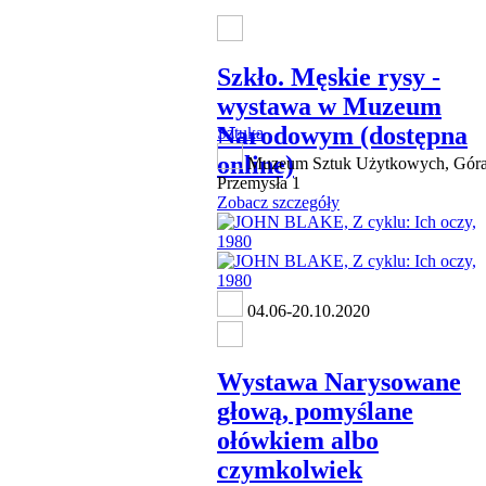
Szkło. Męskie rysy -
wystawa w Muzeum
Narodowym (dostępna
Sztuka
online)
Muzeum Sztuk Użytkowych, Gór
Przemysła 1
Zobacz szczegóły
04.06-20.10.2020
Wystawa Narysowane
głową, pomyślane
ołówkiem albo
czymkolwiek