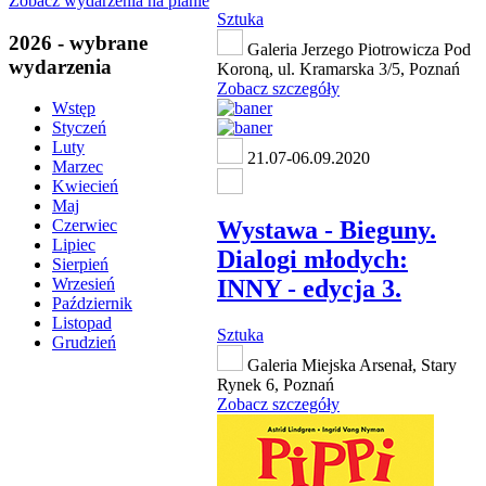
Zobacz wydarzenia na planie
Sztuka
2026 - wybrane
Galeria Jerzego Piotrowicza Pod
wydarzenia
Koroną, ul. Kramarska 3/5, Poznań
Zobacz szczegóły
Wstęp
Styczeń
Luty
21.07-06.09.2020
Marzec
Kwiecień
Maj
Wystawa - Bieguny.
Czerwiec
Lipiec
Dialogi młodych:
Sierpień
INNY - edycja 3.
Wrzesień
Październik
Listopad
Sztuka
Grudzień
Galeria Miejska Arsenał, Stary
Rynek 6, Poznań
Zobacz szczegóły