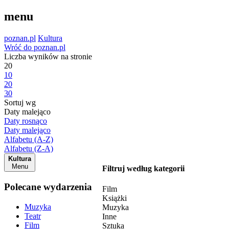
menu
poznan.pl
Kultura
Wróć do poznan.pl
Liczba wyników na stronie
20
10
20
30
Sortuj wg
Daty malejąco
Daty rosnąco
Daty malejąco
Alfabetu (A-Z)
Alfabetu (Z-A)
Kultura
Menu
Filtruj według kategorii
Polecane wydarzenia
Film
Książki
Muzyka
Muzyka
Teatr
Inne
Film
Sztuka