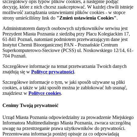
szczegółowy opis typów plików cookies, a następnie podjąć
decyzję, które z nich chcesz zaakceptować. W każdej chwili istnieje
możliwość zarządzania ustawieniami plików cookies - w stopce
strony umieściliśmy link do
"Zmień ustawienia Cookies"
.
Administratorem danych osobowych użytkowników serwisu jest
Prezydent Miasta Poznania z siedzibą przy Placu Kolegiackim 17,
61-841 Poznań, natomiast podmiotem przetwarzającym dane jest
Instytut Chemii Bioorganicznej PAN - Poznańskie Centrum
Superkomputerowo-Sieciowe (PCSS) ul. Noskowskiego 12/14, 61-
704 Poznań.
Szczegółowe informacje na temat przetwarzania Twoich danych
znajdują się w
Polityce prywatności
.
Szczegółowe informacje o tym, w jaki sposób używane są pliki
cookies, a także w jaki sposób można je zablokować lub usunąć,
znajdziesz w
Polityce cookies
.
Cenimy Twoją prywatność
Urząd Miasta Poznania odpowiedzialny za prowadzenie Miejskiego
Informatora Multimedialnego Miasta Poznania, zwraca szczególną
uwagę na przestrzeganie prawa użytkowników do prywatności.
Prezentowana informacja poniżej opisuje za co odpowiadają