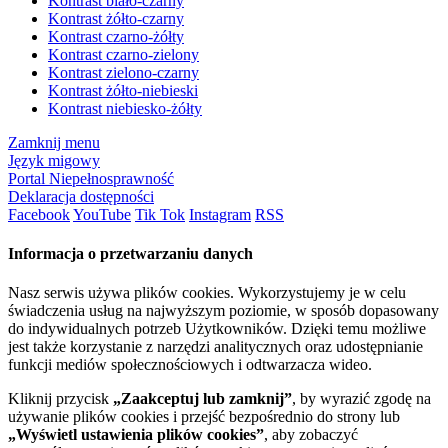
Kontrast biało-czarny
Kontrast żółto-czarny
Kontrast czarno-żółty
Kontrast czarno-zielony
Kontrast zielono-czarny
Kontrast żółto-niebieski
Kontrast niebiesko-żółty
Zamknij menu
Język migowy
Portal Niepełnosprawność
Deklaracja dostępności
Facebook
YouTube
Tik Tok
Instagram
RSS
Informacja o przetwarzaniu danych
Nasz serwis używa plików cookies. Wykorzystujemy je w celu
świadczenia usług na najwyższym poziomie, w sposób dopasowany
do indywidualnych potrzeb Użytkowników. Dzięki temu możliwe
jest także korzystanie z narzędzi analitycznych oraz udostępnianie
funkcji mediów społecznościowych i odtwarzacza wideo.
Kliknij przycisk
„Zaakceptuj lub zamknij”
, by wyrazić zgodę na
używanie plików cookies i przejść bezpośrednio do strony lub
„Wyświetl ustawienia plików cookies”
, aby zobaczyć