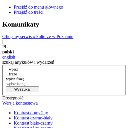
Przejdź do menu głównego
Przejdź do treści
Komunikaty
Oficjalny serwis o kulturze w Poznaniu
|
PL
polski
english
szukaj artykułów i wydarzeń
wpisz
frazę
wpisz frazę
Wyszukaj
Dostępność
Wersja kontrastowa
Kontrast domyślny
Kontrast czarno-biały
Kontrast biało-czarny