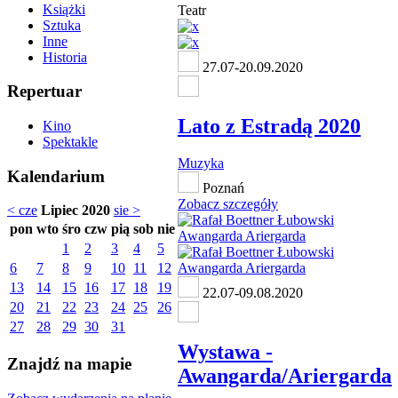
Książki
Teatr
Sztuka
Inne
Historia
27.07-20.09.2020
Repertuar
Lato z Estradą 2020
Kino
Spektakle
Muzyka
Kalendarium
Poznań
Zobacz szczegóły
< cze
Lipiec 2020
sie >
pon
wto
śro
czw
pią
sob
nie
1
2
3
4
5
6
7
8
9
10
11
12
13
14
15
16
17
18
19
22.07-09.08.2020
20
21
22
23
24
25
26
27
28
29
30
31
Wystawa -
Znajdź na mapie
Awangarda/Ariergarda