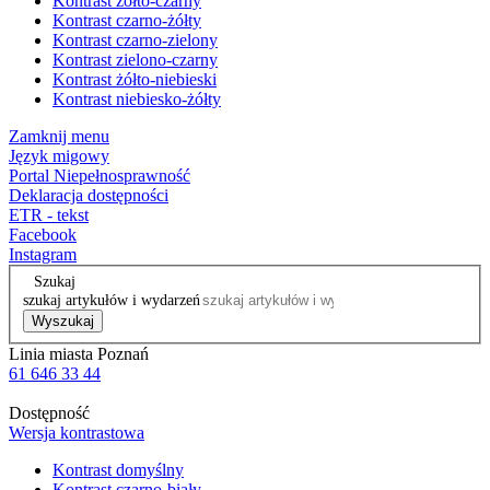
Kontrast żółto-czarny
Kontrast czarno-żółty
Kontrast czarno-zielony
Kontrast zielono-czarny
Kontrast żółto-niebieski
Kontrast niebiesko-żółty
Zamknij menu
Język migowy
Portal Niepełnosprawność
Deklaracja dostępności
ETR - tekst
Facebook
Instagram
Szukaj
szukaj artykułów i wydarzeń
Wyszukaj
Linia miasta Poznań
61 646 33 44
Dostępność
Wersja kontrastowa
Kontrast domyślny
Kontrast czarno-biały