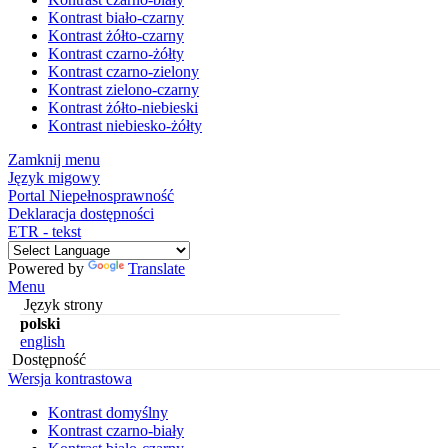
Kontrast biało-czarny
Kontrast żółto-czarny
Kontrast czarno-żółty
Kontrast czarno-zielony
Kontrast zielono-czarny
Kontrast żółto-niebieski
Kontrast niebiesko-żółty
Zamknij menu
Język migowy
Portal Niepełnosprawność
Deklaracja dostępności
ETR - tekst
Powered by
Translate
Menu
Język strony
polski
english
Dostępność
Wersja kontrastowa
Kontrast domyślny
Kontrast czarno-biały