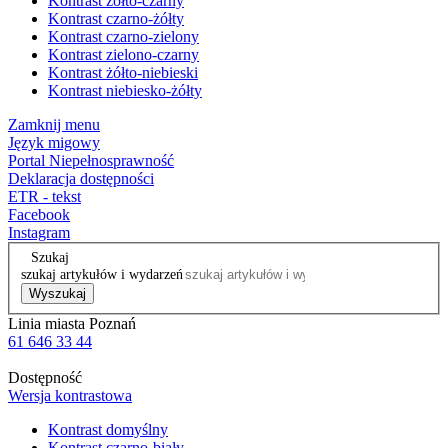
Kontrast żółto-czarny
Kontrast czarno-żółty
Kontrast czarno-zielony
Kontrast zielono-czarny
Kontrast żółto-niebieski
Kontrast niebiesko-żółty
Zamknij menu
Język migowy
Portal Niepełnosprawność
Deklaracja dostępności
ETR - tekst
Facebook
Instagram
Szukaj
szukaj artykułów i wydarzeń
Wyszukaj
Linia miasta Poznań
61 646 33 44
Dostępność
Wersja kontrastowa
Kontrast domyślny
Kontrast czarno-biały