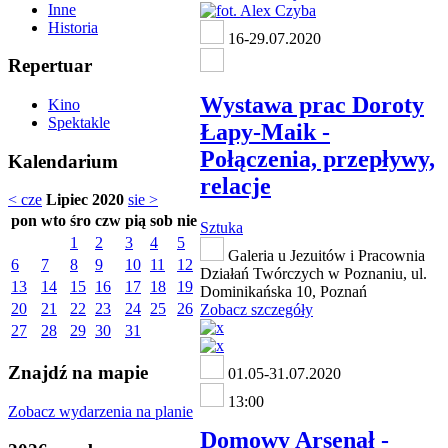
Inne
Historia
16-29.07.2020
Repertuar
Wystawa prac Doroty
Kino
Spektakle
Łapy-Maik -
Połączenia, przepływy,
Kalendarium
relacje
< cze
Lipiec 2020
sie >
pon
wto
śro
czw
pią
sob
nie
Sztuka
1
2
3
4
5
Galeria u Jezuitów i Pracownia
6
7
8
9
10
11
12
Działań Twórczych w Poznaniu, ul.
13
14
15
16
17
18
19
Dominikańska 10, Poznań
20
21
22
23
24
25
26
Zobacz szczegóły
27
28
29
30
31
Znajdź na mapie
01.05-31.07.2020
13:00
Zobacz wydarzenia na planie
Domowy Arsenał -