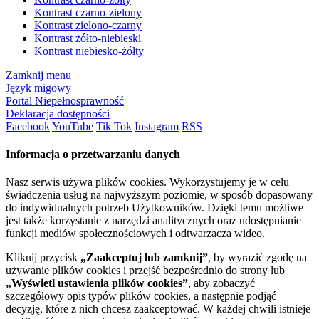
Kontrast czarno-zielony
Kontrast zielono-czarny
Kontrast żółto-niebieski
Kontrast niebiesko-żółty
Zamknij menu
Język migowy
Portal Niepełnosprawność
Deklaracja dostępności
Facebook
YouTube
Tik Tok
Instagram
RSS
Informacja o przetwarzaniu danych
Nasz serwis używa plików cookies. Wykorzystujemy je w celu
świadczenia usług na najwyższym poziomie, w sposób dopasowany
do indywidualnych potrzeb Użytkowników. Dzięki temu możliwe
jest także korzystanie z narzędzi analitycznych oraz udostępnianie
funkcji mediów społecznościowych i odtwarzacza wideo.
Kliknij przycisk
„Zaakceptuj lub zamknij”
, by wyrazić zgodę na
używanie plików cookies i przejść bezpośrednio do strony lub
„Wyświetl ustawienia plików cookies”
, aby zobaczyć
szczegółowy opis typów plików cookies, a następnie podjąć
decyzję, które z nich chcesz zaakceptować. W każdej chwili istnieje