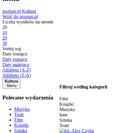
poznan.pl
Kultura
Wróć do poznan.pl
Liczba wyników na stronie
20
10
20
30
Sortuj wg
Daty rosnąco
Daty rosnąco
Daty malejąco
Alfabetu (A-Z)
Alfabetu (Z-A)
Kultura
Menu
Filtruj według kategorii
Polecane wydarzenia
Film
Książki
Muzyka
Muzyka
Teatr
Inne
Film
Sztuka
Książki
Teatr
Sztuka