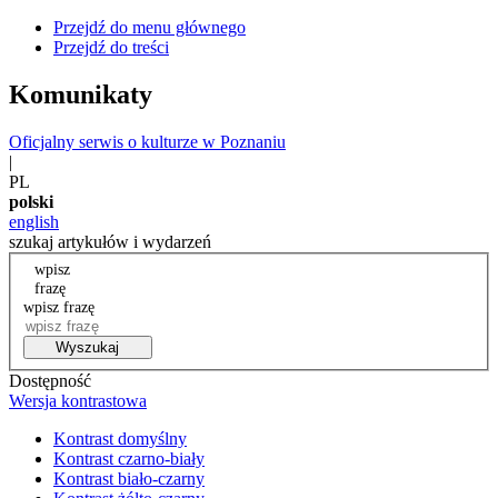
Przejdź do menu głównego
Przejdź do treści
Komunikaty
Oficjalny serwis o kulturze w Poznaniu
|
PL
polski
english
szukaj artykułów i wydarzeń
wpisz
frazę
wpisz frazę
Wyszukaj
Dostępność
Wersja kontrastowa
Kontrast domyślny
Kontrast czarno-biały
Kontrast biało-czarny