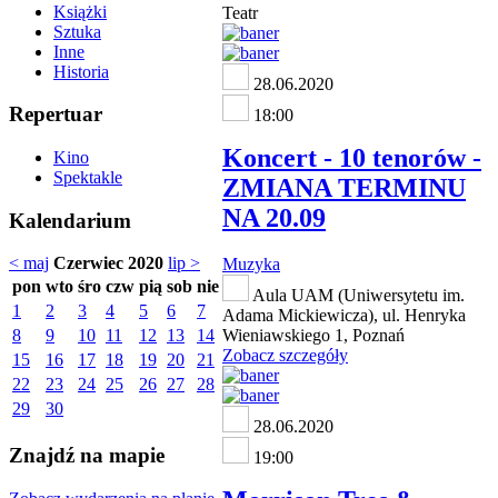
Książki
Teatr
Sztuka
Inne
Historia
28.06.2020
Repertuar
18:00
Koncert - 10 tenorów -
Kino
Spektakle
ZMIANA TERMINU
NA 20.09
Kalendarium
< maj
Czerwiec 2020
lip >
Muzyka
pon
wto
śro
czw
pią
sob
nie
Aula UAM (Uniwersytetu im.
1
2
3
4
5
6
7
Adama Mickiewicza), ul. Henryka
8
9
10
11
12
13
14
Wieniawskiego 1, Poznań
Zobacz szczegóły
15
16
17
18
19
20
21
22
23
24
25
26
27
28
29
30
28.06.2020
Znajdź na mapie
19:00