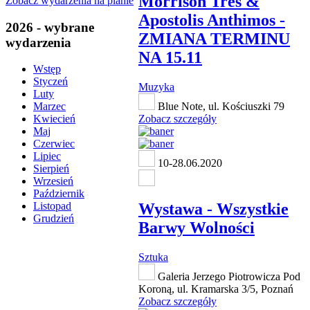
Morrison Tres &
Zobacz wydarzenia na planie
Apostolis Anthimos -
2026 - wybrane
ZMIANA TERMINU
wydarzenia
NA 15.11
Wstęp
Styczeń
Muzyka
Luty
Blue Note, ul. Kościuszki 79
Marzec
Zobacz szczegóły
Kwiecień
Maj
Czerwiec
Lipiec
10-28.06.2020
Sierpień
Wrzesień
Październik
Wystawa - Wszystkie
Listopad
Grudzień
Barwy Wolności
Sztuka
Galeria Jerzego Piotrowicza Pod
Koroną, ul. Kramarska 3/5, Poznań
Zobacz szczegóły