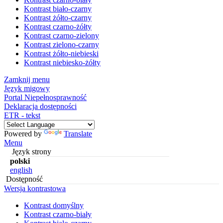
Kontrast biało-czarny
Kontrast żółto-czarny
Kontrast czarno-żółty
Kontrast czarno-zielony
Kontrast zielono-czarny
Kontrast żółto-niebieski
Kontrast niebiesko-żółty
Zamknij menu
Język migowy
Portal Niepełnosprawność
Deklaracja dostępności
ETR - tekst
Powered by
Translate
Menu
Język strony
polski
english
Dostępność
Wersja kontrastowa
Kontrast domyślny
Kontrast czarno-biały