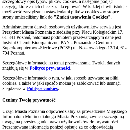
szczegółowy opis typów plików cookies, a następnie podjąć
decyzję, które z nich chcesz zaakceptować. W każdej chwili istnieje
możliwość zarządzania ustawieniami plików cookies - w stopce
strony umieściliśmy link do
"Zmień ustawienia Cookies"
.
Administratorem danych osobowych użytkowników serwisu jest
Prezydent Miasta Poznania z siedzibą przy Placu Kolegiackim 17,
61-841 Poznań, natomiast podmiotem przetwarzającym dane jest
Instytut Chemii Bioorganicznej PAN - Poznańskie Centrum
Superkomputerowo-Sieciowe (PCSS) ul. Noskowskiego 12/14, 61-
704 Poznań.
Szczegółowe informacje na temat przetwarzania Twoich danych
znajdują się w
Polityce prywatności
.
Szczegółowe informacje o tym, w jaki sposób używane są pliki
cookies, a także w jaki sposób można je zablokować lub usunąć,
znajdziesz w
Polityce cookies
.
Cenimy Twoją prywatność
Urząd Miasta Poznania odpowiedzialny za prowadzenie Miejskiego
Informatora Multimedialnego Miasta Poznania, zwraca szczególną
uwagę na przestrzeganie prawa użytkowników do prywatności.
Prezentowana informacja poniżej opisuje za co odpowiadają