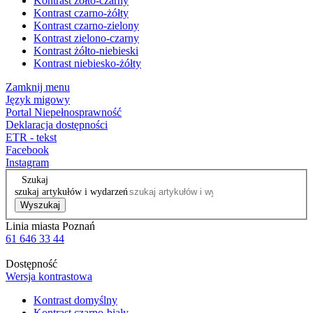
Kontrast żółto-czarny
Kontrast czarno-żółty
Kontrast czarno-zielony
Kontrast zielono-czarny
Kontrast żółto-niebieski
Kontrast niebiesko-żółty
Zamknij menu
Język migowy
Portal Niepełnosprawność
Deklaracja dostępności
ETR - tekst
Facebook
Instagram
Szukaj
szukaj artykułów i wydarzeń
Wyszukaj
Linia miasta Poznań
61 646 33 44
Dostępność
Wersja kontrastowa
Kontrast domyślny
Kontrast czarno-biały