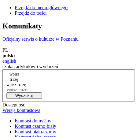
Przejdź do menu głównego
Przejdź do treści
Komunikaty
Oficjalny serwis o kulturze w Poznaniu
|
PL
polski
english
szukaj artykułów i wydarzeń
wpisz
frazę
wpisz frazę
Wyszukaj
Dostępność
Wersja kontrastowa
Kontrast domyślny
Kontrast czarno-biały
Kontrast biało-czarny