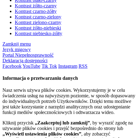
Kontrast biało-czarny
Kontrast żółto-czarny
Kontrast czarno-żółty
Kontrast czarno-zielony
Kontrast zielono-czarny
Kontrast żółto-niebieski
Kontrast niebiesko-żółty
Zamknij menu
Język migowy
Portal Niepełnosprawność
Deklaracja dostępności
Facebook
YouTube
Tik Tok
Instagram
RSS
Informacja o przetwarzaniu danych
Nasz serwis używa plików cookies. Wykorzystujemy je w celu
świadczenia usług na najwyższym poziomie, w sposób dopasowany
do indywidualnych potrzeb Użytkowników. Dzięki temu możliwe
jest także korzystanie z narzędzi analitycznych oraz udostępnianie
funkcji mediów społecznościowych i odtwarzacza wideo.
Kliknij przycisk
„Zaakceptuj lub zamknij”
, by wyrazić zgodę na
używanie plików cookies i przejść bezpośrednio do strony lub
„Wyświetl ustawienia plików cookies”
, aby zobaczyć