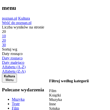
menu
poznan.pl
Kultura
Wróć do poznan.pl
Liczba wyników na stronie
20
10
20
30
Sortuj wg
Daty rosnąco
Daty rosnąco
Daty malejąco
Alfabetu (A-Z)
Alfabetu (Z-A)
Kultura
Menu
Filtruj według kategorii
Polecane wydarzenia
Film
Książki
Muzyka
Muzyka
Teatr
Inne
Film
Sztuka