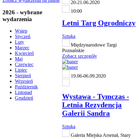
Zobacz wydarzenia na planie
20-21.06.2020
10:00
2026 - wybrane
wydarzenia
Letni Targ Ogrodniczy
Wstęp
Sztuka
Styczeń
Luty
Międzynarodowe Targi
Marzec
Poznańskie
Kwiecień
Zobacz szczegóły
Maj
Czerwiec
Lipiec
Sierpień
19.06-06.09.2020
Wrzesień
Październik
Listopad
Wystawa - Tymczas -
Grudzień
Letnia Rezydencja
Galerii Sandra
Sztuka
Galeria Miejska Arsenał, Stary