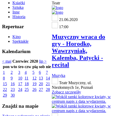
Książki
Teatr
Sztuka
Inne
Historia
21.06.2020
Repertuar
17:00
Muzyczny wraca do
Kino
Spektakle
gry - Horodko,
Wawrzyniak,
Kalendarium
Kalemba, Patycki -
< maj
Czerwiec 2020
lip >
recital
pon
wto
śro
czw
pią
sob
nie
1
2
3
4
5
6
7
Muzyka
8
9
10
11
12
13
14
Teatr Muzyczny, ul.
15
16
17
18
19
20
21
Niezłomnych 1e, Poznań
22
23
24
25
26
27
28
Zobacz szczegóły
29
30
Znajdź na mapie