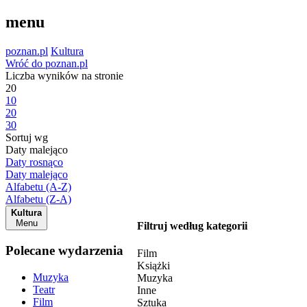
menu
poznan.pl
Kultura
Wróć do poznan.pl
Liczba wyników na stronie
20
10
20
30
Sortuj wg
Daty malejąco
Daty rosnąco
Daty malejąco
Alfabetu (A-Z)
Alfabetu (Z-A)
Kultura
Menu
Filtruj według kategorii
Polecane wydarzenia
Film
Książki
Muzyka
Muzyka
Teatr
Inne
Film
Sztuka