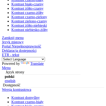
Kontrast biało-czarny
Kontrast żółto-czarny
Kontrast czarno-żółty
Kontrast czarno-zielony
Kontrast zielono-czarny
Kontrast żółto-niebieski
Kontrast niebiesko-żółty
Zamknij menu
Język migowy
Portal Niepełnosprawność
Deklaracja dostępności
ETR - tekst
Powered by
Translate
Menu
Język strony
polski
english
Dostępność
Wersja kontrastowa
Kontrast domyślny
Kontrast czarno-biały