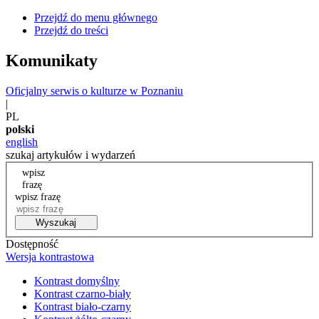
Przejdź do menu głównego
Przejdź do treści
Komunikaty
Oficjalny serwis o kulturze w Poznaniu
|
PL
polski
english
szukaj artykułów i wydarzeń
wpisz
frazę
wpisz frazę
Wyszukaj
Dostępność
Wersja kontrastowa
Kontrast domyślny
Kontrast czarno-biały
Kontrast biało-czarny