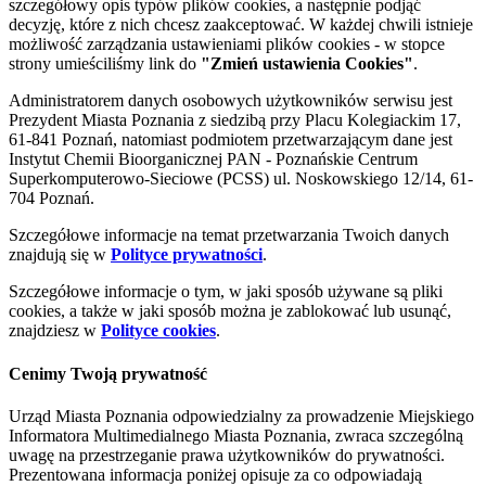
szczegółowy opis typów plików cookies, a następnie podjąć
decyzję, które z nich chcesz zaakceptować. W każdej chwili istnieje
możliwość zarządzania ustawieniami plików cookies - w stopce
strony umieściliśmy link do
"Zmień ustawienia Cookies"
.
Administratorem danych osobowych użytkowników serwisu jest
Prezydent Miasta Poznania z siedzibą przy Placu Kolegiackim 17,
61-841 Poznań, natomiast podmiotem przetwarzającym dane jest
Instytut Chemii Bioorganicznej PAN - Poznańskie Centrum
Superkomputerowo-Sieciowe (PCSS) ul. Noskowskiego 12/14, 61-
704 Poznań.
Szczegółowe informacje na temat przetwarzania Twoich danych
znajdują się w
Polityce prywatności
.
Szczegółowe informacje o tym, w jaki sposób używane są pliki
cookies, a także w jaki sposób można je zablokować lub usunąć,
znajdziesz w
Polityce cookies
.
Cenimy Twoją prywatność
Urząd Miasta Poznania odpowiedzialny za prowadzenie Miejskiego
Informatora Multimedialnego Miasta Poznania, zwraca szczególną
uwagę na przestrzeganie prawa użytkowników do prywatności.
Prezentowana informacja poniżej opisuje za co odpowiadają