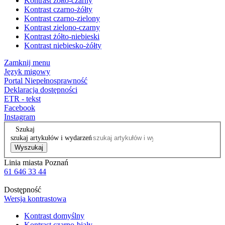
Kontrast żółto-czarny
Kontrast czarno-żółty
Kontrast czarno-zielony
Kontrast zielono-czarny
Kontrast żółto-niebieski
Kontrast niebiesko-żółty
Zamknij menu
Język migowy
Portal Niepełnosprawność
Deklaracja dostępności
ETR - tekst
Facebook
Instagram
Szukaj
szukaj artykułów i wydarzeń
Wyszukaj
Linia miasta Poznań
61 646 33 44
Dostępność
Wersja kontrastowa
Kontrast domyślny
Kontrast czarno-biały