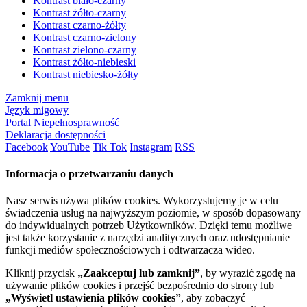
Kontrast biało-czarny
Kontrast żółto-czarny
Kontrast czarno-żółty
Kontrast czarno-zielony
Kontrast zielono-czarny
Kontrast żółto-niebieski
Kontrast niebiesko-żółty
Zamknij menu
Język migowy
Portal Niepełnosprawność
Deklaracja dostępności
Facebook
YouTube
Tik Tok
Instagram
RSS
Informacja o przetwarzaniu danych
Nasz serwis używa plików cookies. Wykorzystujemy je w celu
świadczenia usług na najwyższym poziomie, w sposób dopasowany
do indywidualnych potrzeb Użytkowników. Dzięki temu możliwe
jest także korzystanie z narzędzi analitycznych oraz udostępnianie
funkcji mediów społecznościowych i odtwarzacza wideo.
Kliknij przycisk
„Zaakceptuj lub zamknij”
, by wyrazić zgodę na
używanie plików cookies i przejść bezpośrednio do strony lub
„Wyświetl ustawienia plików cookies”
, aby zobaczyć