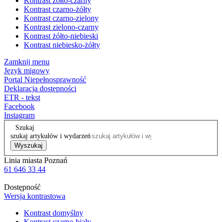
Kontrast żółto-czarny
Kontrast czarno-żółty
Kontrast czarno-zielony
Kontrast zielono-czarny
Kontrast żółto-niebieski
Kontrast niebiesko-żółty
Zamknij menu
Język migowy
Portal Niepełnosprawność
Deklaracja dostępności
ETR - tekst
Facebook
Instagram
Szukaj
szukaj artykułów i wydarzeń
Wyszukaj
Linia miasta Poznań
61 646 33 44
Dostępność
Wersja kontrastowa
Kontrast domyślny
Kontrast czarno-biały