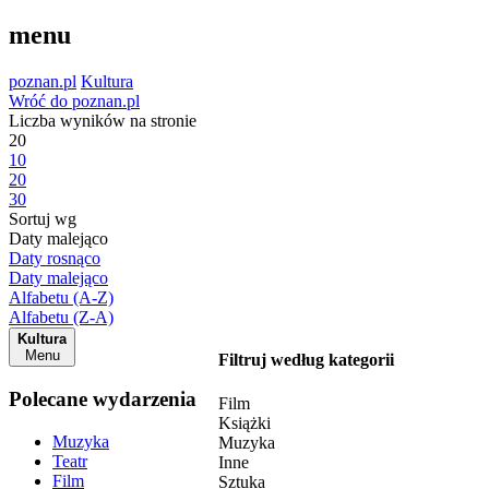
menu
poznan.pl
Kultura
Wróć do poznan.pl
Liczba wyników na stronie
20
10
20
30
Sortuj wg
Daty malejąco
Daty rosnąco
Daty malejąco
Alfabetu (A-Z)
Alfabetu (Z-A)
Kultura
Menu
Filtruj według kategorii
Polecane wydarzenia
Film
Książki
Muzyka
Muzyka
Teatr
Inne
Film
Sztuka