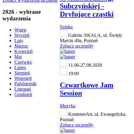
Zobacz wydarzenia na planie
Subczyńskiej -
2026 - wybrane
Dryfujące cząstki
wydarzenia
Sztuka
Wstęp
Galeria :SKALA, ul. Święty
Styczeń
Marcin 49a, Poznań
Luty
Zobacz szczegóły
Marzec
Kwiecień
Maj
Czerwiec
11.06-27.08.2020
Lipiec
Sierpień
19:00
Wrzesień
Czwartkowe Jam
Październik
Listopad
Session
Grudzień
Muzyka
KontenerArt, ul. Ewangelicka,
Poznań
Zobacz szczegóły