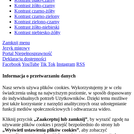
Kontrast biało-czarny
Kontrast żółto-czarny
Kontrast czarno-żółty
Kontrast czarno-zielony
Kontrast zielono-czarny
Kontrast żółto-niebieski
Kontrast niebiesko-żółty
Zamknij menu
Język migowy
Portal Niepełnosprawność
Deklaracja dostępności
Facebook
YouTube
Tik Tok
Instagram
RSS
Informacja o przetwarzaniu danych
Nasz serwis używa plików cookies. Wykorzystujemy je w celu
świadczenia usług na najwyższym poziomie, w sposób dopasowany
do indywidualnych potrzeb Użytkowników. Dzięki temu możliwe
jest także korzystanie z narzędzi analitycznych oraz udostępnianie
funkcji mediów społecznościowych i odtwarzacza wideo.
Kliknij przycisk
„Zaakceptuj lub zamknij”
, by wyrazić zgodę na
używanie plików cookies i przejść bezpośrednio do strony lub
„Wyświetl ustawienia plików cookies”
, aby zobaczyć