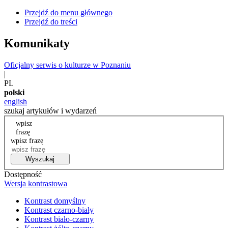
Przejdź do menu głównego
Przejdź do treści
Komunikaty
Oficjalny serwis o kulturze w Poznaniu
|
PL
polski
english
szukaj artykułów i wydarzeń
wpisz
frazę
wpisz frazę
Wyszukaj
Dostępność
Wersja kontrastowa
Kontrast domyślny
Kontrast czarno-biały
Kontrast biało-czarny