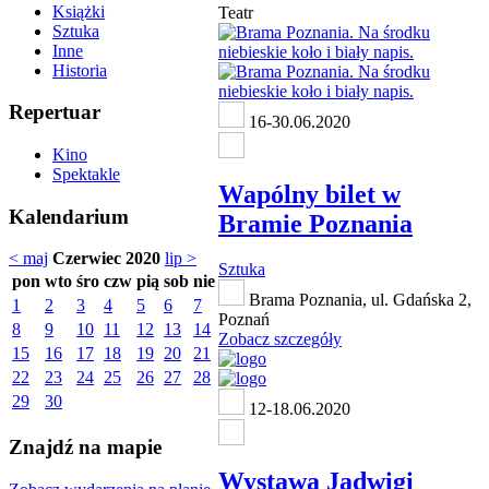
Książki
Teatr
Sztuka
Inne
Historia
Repertuar
16-30.06.2020
Kino
Spektakle
Wapólny bilet w
Kalendarium
Bramie Poznania
< maj
Czerwiec 2020
lip >
Sztuka
pon
wto
śro
czw
pią
sob
nie
Brama Poznania, ul. Gdańska 2,
1
2
3
4
5
6
7
Poznań
8
9
10
11
12
13
14
Zobacz szczegóły
15
16
17
18
19
20
21
22
23
24
25
26
27
28
29
30
12-18.06.2020
Znajdź na mapie
Wystawa Jadwigi