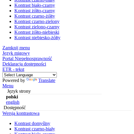
Kontrast biało-czarny
Kontrast żółto-czarny
Kontrast czarno-żółty
Kontrast czarno-zielony
Kontrast zielono-czarny
Kontrast żółto-niebieski
Kontrast niebiesko-żółty
Zamknij menu
Język migowy
Portal Niepełnosprawność
Deklaracja dostępności
ETR - tekst
Powered by
Translate
Menu
Język strony
polski
english
Dostępność
Wersja kontrastowa
Kontrast domyślny
Kontrast czarno-biały