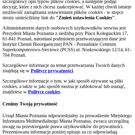
szczegółowy opis typów plików cookies, a następnie podjąć
decyzję, które z nich chcesz zaakceptować. W każdej chwili istnieje
możliwość zarządzania ustawieniami plików cookies - w stopce
strony umieściliśmy link do
"Zmień ustawienia Cookies"
.
Administratorem danych osobowych użytkowników serwisu jest
Prezydent Miasta Poznania z siedzibą przy Placu Kolegiackim 17,
61-841 Poznań, natomiast podmiotem przetwarzającym dane jest
Instytut Chemii Bioorganicznej PAN - Poznańskie Centrum
Superkomputerowo-Sieciowe (PCSS) ul. Noskowskiego 12/14, 61-
704 Poznań.
Szczegółowe informacje na temat przetwarzania Twoich danych
znajdują się w
Polityce prywatności
.
Szczegółowe informacje o tym, w jaki sposób używane są pliki
cookies, a także w jaki sposób można je zablokować lub usunąć,
znajdziesz w
Polityce cookies
.
Cenimy Twoją prywatność
Urząd Miasta Poznania odpowiedzialny za prowadzenie Miejskiego
Informatora Multimedialnego Miasta Poznania, zwraca szczególną
uwagę na przestrzeganie prawa użytkowników do prywatności.
Prezentowana informacja poniżej opisuje za co odpowiadają