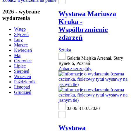
Zobacz wydarzenia na planie
2026 - wybrane
Wystawa Mariusza
wydarzenia
Kruka -
Współbrzmienie
Wstęp
Styczeń
zdarzeń
Luty
Marzec
Sztuka
Kwiecień
Maj
Galeria Miejska Arsenał, Stary
Czerwiec
Rynek 6, Poznań
Lipiec
Zobacz szczegóły
Sierpień
Wrzesień
Październik
Listopad
Grudzień
03.06-31.07.2020
Wystawa