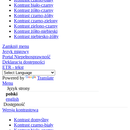
Kontrast biało-czarny
Kontrast żółto-czarny
Kontrast czarno-żółty
Kontrast czarno-zielony
Kontrast zielono-czarny
Kontrast żółto-niebieski
Kontrast niebiesko-żółty
Zamknij menu
Język migowy
Portal Niepełnosprawność
Deklaracja dostępności
ETR - tekst
Powered by
Translate
Menu
Język strony
polski
english
Dostępność
Wersja kontrastowa
Kontrast domyślny
Kontrast czarno-biały