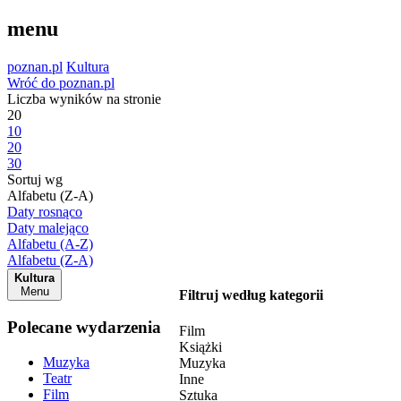
menu
poznan.pl
Kultura
Wróć do poznan.pl
Liczba wyników na stronie
20
10
20
30
Sortuj wg
Alfabetu (Z-A)
Daty rosnąco
Daty malejąco
Alfabetu (A-Z)
Alfabetu (Z-A)
Kultura
Menu
Filtruj według kategorii
Polecane wydarzenia
Film
Książki
Muzyka
Muzyka
Teatr
Inne
Film
Sztuka