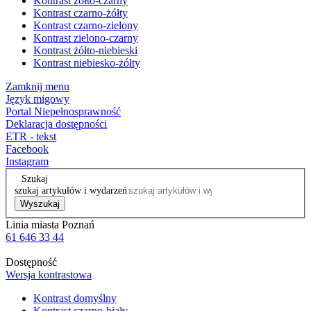
Kontrast żółto-czarny
Kontrast czarno-żółty
Kontrast czarno-zielony
Kontrast zielono-czarny
Kontrast żółto-niebieski
Kontrast niebiesko-żółty
Zamknij menu
Język migowy
Portal Niepełnosprawność
Deklaracja dostępności
ETR - tekst
Facebook
Instagram
Szukaj
szukaj artykułów i wydarzeń
Wyszukaj
Linia miasta Poznań
61 646 33 44
Dostępność
Wersja kontrastowa
Kontrast domyślny
Kontrast czarno-biały