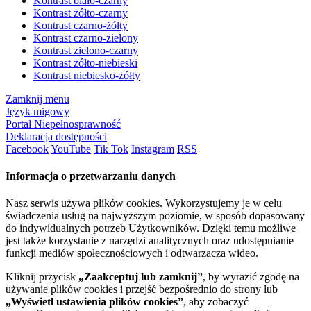
Kontrast biało-czarny
Kontrast żółto-czarny
Kontrast czarno-żółty
Kontrast czarno-zielony
Kontrast zielono-czarny
Kontrast żółto-niebieski
Kontrast niebiesko-żółty
Zamknij menu
Język migowy
Portal Niepełnosprawność
Deklaracja dostępności
Facebook
YouTube
Tik Tok
Instagram
RSS
Informacja o przetwarzaniu danych
Nasz serwis używa plików cookies. Wykorzystujemy je w celu
świadczenia usług na najwyższym poziomie, w sposób dopasowany
do indywidualnych potrzeb Użytkowników. Dzięki temu możliwe
jest także korzystanie z narzędzi analitycznych oraz udostępnianie
funkcji mediów społecznościowych i odtwarzacza wideo.
Kliknij przycisk
„Zaakceptuj lub zamknij”
, by wyrazić zgodę na
używanie plików cookies i przejść bezpośrednio do strony lub
„Wyświetl ustawienia plików cookies”
, aby zobaczyć