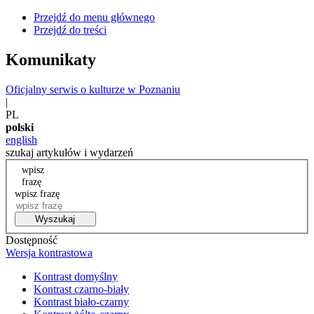
Przejdź do menu głównego
Przejdź do treści
Komunikaty
Oficjalny serwis o kulturze w Poznaniu
|
PL
polski
english
szukaj artykułów i wydarzeń
wpisz
frazę
wpisz frazę
Wyszukaj
Dostępność
Wersja kontrastowa
Kontrast domyślny
Kontrast czarno-biały
Kontrast biało-czarny