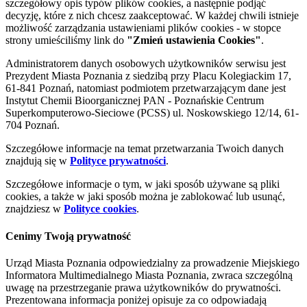
szczegółowy opis typów plików cookies, a następnie podjąć
decyzję, które z nich chcesz zaakceptować. W każdej chwili istnieje
możliwość zarządzania ustawieniami plików cookies - w stopce
strony umieściliśmy link do
"Zmień ustawienia Cookies"
.
Administratorem danych osobowych użytkowników serwisu jest
Prezydent Miasta Poznania z siedzibą przy Placu Kolegiackim 17,
61-841 Poznań, natomiast podmiotem przetwarzającym dane jest
Instytut Chemii Bioorganicznej PAN - Poznańskie Centrum
Superkomputerowo-Sieciowe (PCSS) ul. Noskowskiego 12/14, 61-
704 Poznań.
Szczegółowe informacje na temat przetwarzania Twoich danych
znajdują się w
Polityce prywatności
.
Szczegółowe informacje o tym, w jaki sposób używane są pliki
cookies, a także w jaki sposób można je zablokować lub usunąć,
znajdziesz w
Polityce cookies
.
Cenimy Twoją prywatność
Urząd Miasta Poznania odpowiedzialny za prowadzenie Miejskiego
Informatora Multimedialnego Miasta Poznania, zwraca szczególną
uwagę na przestrzeganie prawa użytkowników do prywatności.
Prezentowana informacja poniżej opisuje za co odpowiadają