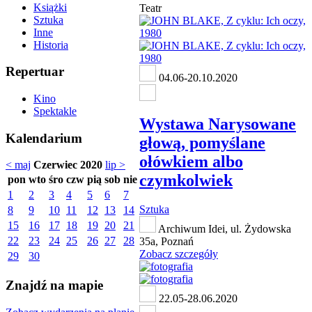
Książki
Teatr
Sztuka
Inne
Historia
Repertuar
04.06-20.10.2020
Kino
Spektakle
Wystawa Narysowane
Kalendarium
głową, pomyślane
ołówkiem albo
< maj
Czerwiec 2020
lip >
czymkolwiek
pon
wto
śro
czw
pią
sob
nie
1
2
3
4
5
6
7
Sztuka
8
9
10
11
12
13
14
15
16
17
18
19
20
21
Archiwum Idei, ul. Żydowska
22
23
24
25
26
27
28
35a, Poznań
Zobacz szczegóły
29
30
Znajdź na mapie
22.05-28.06.2020