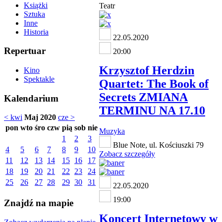
Książki
Teatr
Sztuka
Inne
Historia
22.05.2020
Repertuar
20:00
Krzysztof Herdzin
Kino
Spektakle
Quartet: The Book of
Secrets ZMIANA
Kalendarium
TERMINU NA 17.10
< kwi
Maj 2020
cze >
pon
wto
śro
czw
pią
sob
nie
Muzyka
1
2
3
Blue Note, ul. Kościuszki 79
4
5
6
7
8
9
10
Zobacz szczegóły
11
12
13
14
15
16
17
18
19
20
21
22
23
24
25
26
27
28
29
30
31
22.05.2020
19:00
Znajdź na mapie
Koncert Internetowy w