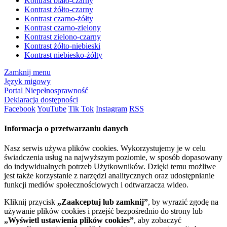
Kontrast biało-czarny
Kontrast żółto-czarny
Kontrast czarno-żółty
Kontrast czarno-zielony
Kontrast zielono-czarny
Kontrast żółto-niebieski
Kontrast niebiesko-żółty
Zamknij menu
Język migowy
Portal Niepełnosprawność
Deklaracja dostępności
Facebook
YouTube
Tik Tok
Instagram
RSS
Informacja o przetwarzaniu danych
Nasz serwis używa plików cookies. Wykorzystujemy je w celu
świadczenia usług na najwyższym poziomie, w sposób dopasowany
do indywidualnych potrzeb Użytkowników. Dzięki temu możliwe
jest także korzystanie z narzędzi analitycznych oraz udostępnianie
funkcji mediów społecznościowych i odtwarzacza wideo.
Kliknij przycisk
„Zaakceptuj lub zamknij”
, by wyrazić zgodę na
używanie plików cookies i przejść bezpośrednio do strony lub
„Wyświetl ustawienia plików cookies”
, aby zobaczyć