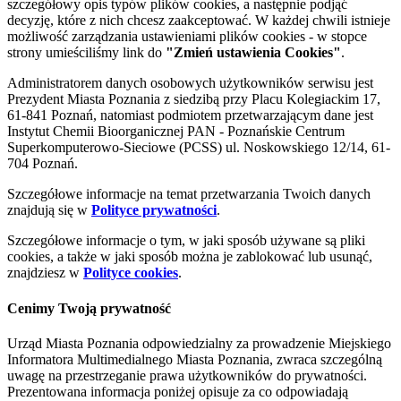
szczegółowy opis typów plików cookies, a następnie podjąć
decyzję, które z nich chcesz zaakceptować. W każdej chwili istnieje
możliwość zarządzania ustawieniami plików cookies - w stopce
strony umieściliśmy link do
"Zmień ustawienia Cookies"
.
Administratorem danych osobowych użytkowników serwisu jest
Prezydent Miasta Poznania z siedzibą przy Placu Kolegiackim 17,
61-841 Poznań, natomiast podmiotem przetwarzającym dane jest
Instytut Chemii Bioorganicznej PAN - Poznańskie Centrum
Superkomputerowo-Sieciowe (PCSS) ul. Noskowskiego 12/14, 61-
704 Poznań.
Szczegółowe informacje na temat przetwarzania Twoich danych
znajdują się w
Polityce prywatności
.
Szczegółowe informacje o tym, w jaki sposób używane są pliki
cookies, a także w jaki sposób można je zablokować lub usunąć,
znajdziesz w
Polityce cookies
.
Cenimy Twoją prywatność
Urząd Miasta Poznania odpowiedzialny za prowadzenie Miejskiego
Informatora Multimedialnego Miasta Poznania, zwraca szczególną
uwagę na przestrzeganie prawa użytkowników do prywatności.
Prezentowana informacja poniżej opisuje za co odpowiadają