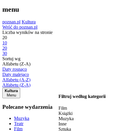
menu
poznan.pl
Kultura
Wróć do poznan.pl
Liczba wyników na stronie
20
10
20
30
Sortuj wg
Alfabetu (Z-A)
Daty rosnąco
Daty malejąco
Alfabetu (A-Z)
Alfabetu (Z-A)
Kultura
Menu
Filtruj według kategorii
Polecane wydarzenia
Film
Książki
Muzyka
Muzyka
Teatr
Inne
Film
Sztuka