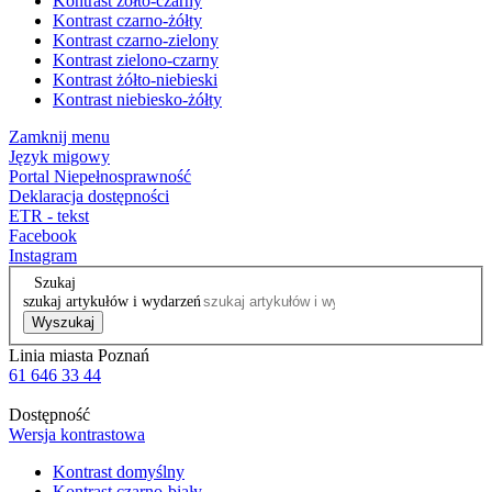
Kontrast żółto-czarny
Kontrast czarno-żółty
Kontrast czarno-zielony
Kontrast zielono-czarny
Kontrast żółto-niebieski
Kontrast niebiesko-żółty
Zamknij menu
Język migowy
Portal Niepełnosprawność
Deklaracja dostępności
ETR - tekst
Facebook
Instagram
Szukaj
szukaj artykułów i wydarzeń
Wyszukaj
Linia miasta Poznań
61 646 33 44
Dostępność
Wersja kontrastowa
Kontrast domyślny
Kontrast czarno-biały