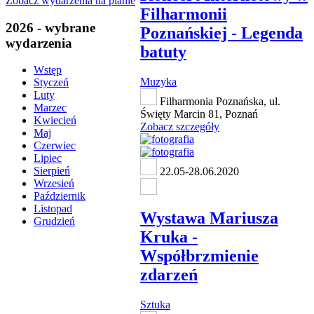
Zobacz wydarzenia na planie
Filharmonii
2026 - wybrane
Poznańskiej - Legenda
wydarzenia
batuty
Wstęp
Muzyka
Styczeń
Luty
Filharmonia Poznańska, ul.
Marzec
Święty Marcin 81, Poznań
Kwiecień
Zobacz szczegóły
Maj
Czerwiec
Lipiec
Sierpień
22.05-28.06.2020
Wrzesień
Październik
Listopad
Wystawa Mariusza
Grudzień
Kruka -
Współbrzmienie
zdarzeń
Sztuka