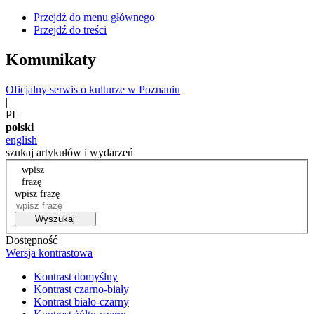
Przejdź do menu głównego
Przejdź do treści
Komunikaty
Oficjalny serwis o kulturze w Poznaniu
|
PL
polski
english
szukaj artykułów i wydarzeń
wpisz
frazę
wpisz frazę
Wyszukaj
Dostępność
Wersja kontrastowa
Kontrast domyślny
Kontrast czarno-biały
Kontrast biało-czarny