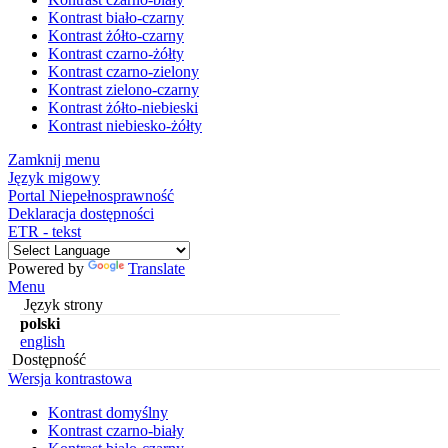
Kontrast biało-czarny
Kontrast żółto-czarny
Kontrast czarno-żółty
Kontrast czarno-zielony
Kontrast zielono-czarny
Kontrast żółto-niebieski
Kontrast niebiesko-żółty
Zamknij menu
Język migowy
Portal Niepełnosprawność
Deklaracja dostępności
ETR - tekst
Powered by
Translate
Menu
Język strony
polski
english
Dostępność
Wersja kontrastowa
Kontrast domyślny
Kontrast czarno-biały