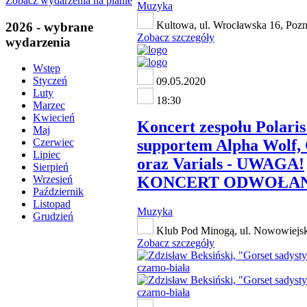
Zobacz wydarzenia na planie
Muzyka
Kultowa, ul. Wrocławska 16, Poz
2026 - wybrane
Zobacz szczegóły
wydarzenia
Wstęp
Styczeń
09.05.2020
Luty
18:30
Marzec
Kwiecień
Koncert zespołu Polaris
Maj
supportem Alpha Wolf, 
Czerwiec
Lipiec
oraz Varials - UWAGA!
Sierpień
KONCERT ODWOŁAN
Wrzesień
Październik
Listopad
Muzyka
Grudzień
Klub Pod Minogą, ul. Nowowiejsk
Zobacz szczegóły