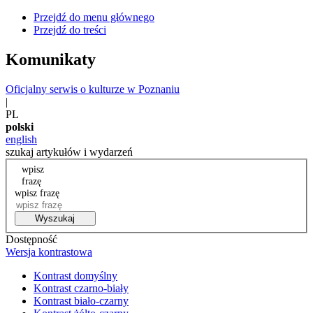
Przejdź do menu głównego
Przejdź do treści
Komunikaty
Oficjalny serwis o kulturze w Poznaniu
|
PL
polski
english
szukaj artykułów i wydarzeń
wpisz
frazę
wpisz frazę
Wyszukaj
Dostępność
Wersja kontrastowa
Kontrast domyślny
Kontrast czarno-biały
Kontrast biało-czarny