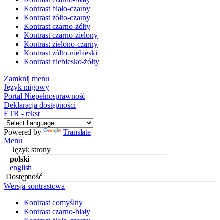
Kontrast biało-czarny
Kontrast żółto-czarny
Kontrast czarno-żółty
Kontrast czarno-zielony
Kontrast zielono-czarny
Kontrast żółto-niebieski
Kontrast niebiesko-żółty
Zamknij menu
Język migowy
Portal Niepełnosprawność
Deklaracja dostępności
ETR - tekst
Powered by
Translate
Menu
Język strony
polski
english
Dostępność
Wersja kontrastowa
Kontrast domyślny
Kontrast czarno-biały