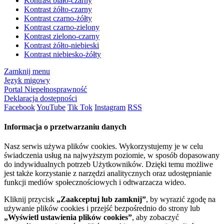
Kontrast biało-czarny
Kontrast żółto-czarny
Kontrast czarno-żółty
Kontrast czarno-zielony
Kontrast zielono-czarny
Kontrast żółto-niebieski
Kontrast niebiesko-żółty
Zamknij menu
Język migowy
Portal Niepełnosprawność
Deklaracja dostępności
Facebook
YouTube
Tik Tok
Instagram
RSS
Informacja o przetwarzaniu danych
Nasz serwis używa plików cookies. Wykorzystujemy je w celu
świadczenia usług na najwyższym poziomie, w sposób dopasowany
do indywidualnych potrzeb Użytkowników. Dzięki temu możliwe
jest także korzystanie z narzędzi analitycznych oraz udostępnianie
funkcji mediów społecznościowych i odtwarzacza wideo.
Kliknij przycisk
„Zaakceptuj lub zamknij”
, by wyrazić zgodę na
używanie plików cookies i przejść bezpośrednio do strony lub
„Wyświetl ustawienia plików cookies”
, aby zobaczyć