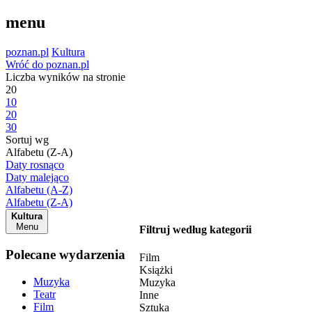
menu
poznan.pl
Kultura
Wróć do poznan.pl
Liczba wyników na stronie
20
10
20
30
Sortuj wg
Alfabetu (Z-A)
Daty rosnąco
Daty malejąco
Alfabetu (A-Z)
Alfabetu (Z-A)
Kultura
Menu
Filtruj według kategorii
Polecane wydarzenia
Film
Książki
Muzyka
Muzyka
Teatr
Inne
Film
Sztuka