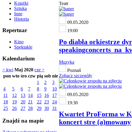
Książki
Teatr
Sztuka
Inne
Historia
09.05.2020
Repertuar
19:00
Po diabła orkiestrze dyr
Kino
Spektakle
speakingconcerts_na_k
Kalendarium
Muzyka
< kwi
Maj 2020
cze >
Poznań
Zobacz szczegóły
pon
wto
śro
czw
pią
sob
nie
1
2
3
4
5
6
7
8
9
10
09.05.2020
11
12
13
14
15
16
17
18
19
20
21
22
23
24
19:30
25
26
27
28
29
30
31
Kwartet ProForma w Ku
Znajdź na mapie
koncert stre (a)mowany