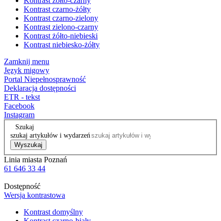
Kontrast żółto-czarny
Kontrast czarno-żółty
Kontrast czarno-zielony
Kontrast zielono-czarny
Kontrast żółto-niebieski
Kontrast niebiesko-żółty
Zamknij menu
Język migowy
Portal Niepełnosprawność
Deklaracja dostępności
ETR - tekst
Facebook
Instagram
Szukaj
szukaj artykułów i wydarzeń
Wyszukaj
Linia miasta Poznań
61 646 33 44
Dostępność
Wersja kontrastowa
Kontrast domyślny
Kontrast czarno-biały