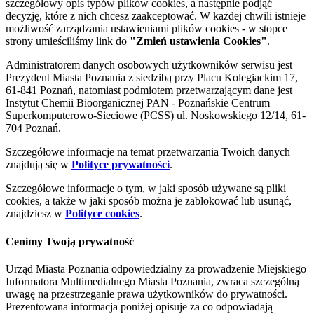
szczegółowy opis typów plików cookies, a następnie podjąć
decyzję, które z nich chcesz zaakceptować. W każdej chwili istnieje
możliwość zarządzania ustawieniami plików cookies - w stopce
strony umieściliśmy link do
"Zmień ustawienia Cookies"
.
Administratorem danych osobowych użytkowników serwisu jest
Prezydent Miasta Poznania z siedzibą przy Placu Kolegiackim 17,
61-841 Poznań, natomiast podmiotem przetwarzającym dane jest
Instytut Chemii Bioorganicznej PAN - Poznańskie Centrum
Superkomputerowo-Sieciowe (PCSS) ul. Noskowskiego 12/14, 61-
704 Poznań.
Szczegółowe informacje na temat przetwarzania Twoich danych
znajdują się w
Polityce prywatności
.
Szczegółowe informacje o tym, w jaki sposób używane są pliki
cookies, a także w jaki sposób można je zablokować lub usunąć,
znajdziesz w
Polityce cookies
.
Cenimy Twoją prywatność
Urząd Miasta Poznania odpowiedzialny za prowadzenie Miejskiego
Informatora Multimedialnego Miasta Poznania, zwraca szczególną
uwagę na przestrzeganie prawa użytkowników do prywatności.
Prezentowana informacja poniżej opisuje za co odpowiadają