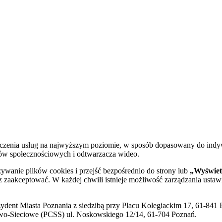
dczenia usług na najwyższym poziomie, w sposób dopasowany do indy
diów społecznościowych i odtwarzacza wideo.
żywanie plików cookies i przejść bezpośrednio do strony lub
„Wyświetl
sz zaakceptować. W każdej chwili istnieje możliwość zarządzania ustaw
ent Miasta Poznania z siedzibą przy Placu Kolegiackim 17, 61-841 P
o-Sieciowe (PCSS) ul. Noskowskiego 12/14, 61-704 Poznań.