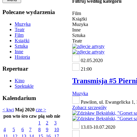
Filtruj według kategorii
Polecane wydarzenia
Film
Książki
Muzyka
Muzyka
Teatr
Inne
Film
Sztuka
Książki
Teatr
Sztuka
Inne
Historia
02.05.2020
Repertuar
21:00
Transmisja #5 Pierni
Kino
Spektakle
Muzyka
Kalendarium
Pawilon, ul. Ewangelicka 1,
Zobacz szczegóły
< kwi
Maj 2020
cze >
pon
wto
śro
czw
pią
sob
nie
1
2
3
13.03-10.07.2020
4
5
6
7
8
9
10
11
12
13
14
15
16
17