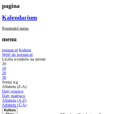
pagina
Kalendarium
Pominąłeś menu
menu
poznan.pl
Kultura
Wróć do poznan.pl
Liczba wyników na stronie
20
10
20
30
Sortuj wg
Alfabetu (Z-A)
Daty rosnąco
Daty malejąco
Alfabetu (A-Z)
Alfabetu (Z-A)
Kultura
Menu