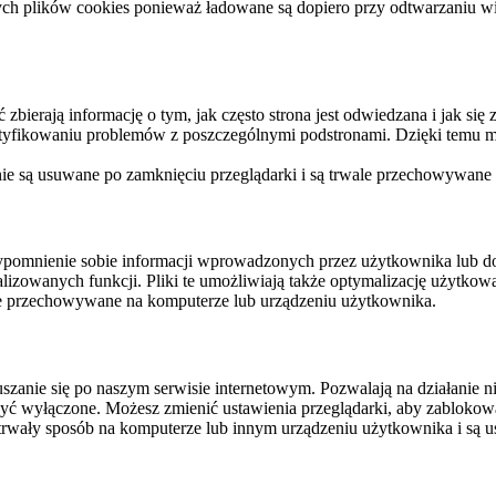
ych plików cookies ponieważ ładowane są dopiero przy odtwarzaniu wid
ierają informację o tym, jak często strona jest odwiedzana i jak się z 
ntyfikowaniu problemów z poszczególnymi podstronami. Dzięki temu mo
 nie są usuwane po zamknięciu przeglądarki i są trwale przechowywane
rzypomnienie sobie informacji wprowadzonych przez użytkownika lub 
nalizowanych funkcji. Pliki te umożliwiają także optymalizację użytko
ale przechowywane na komputerze lub urządzeniu użytkownika.
szanie się po naszym serwisie internetowym. Pozwalają na działanie ni
yć wyłączone. Możesz zmienić ustawienia przeglądarki, aby zablokować
trwały sposób na komputerze lub innym urządzeniu użytkownika i są u