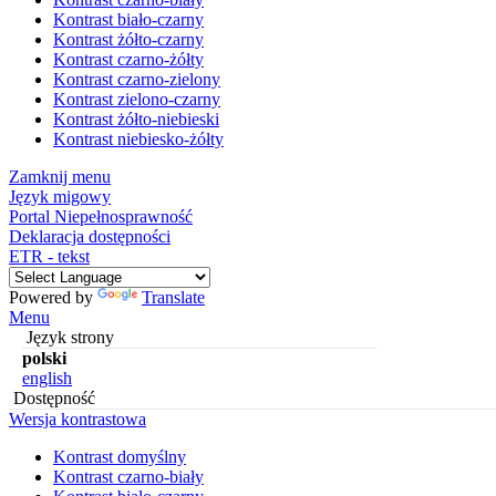
Kontrast biało-czarny
Kontrast żółto-czarny
Kontrast czarno-żółty
Kontrast czarno-zielony
Kontrast zielono-czarny
Kontrast żółto-niebieski
Kontrast niebiesko-żółty
Zamknij menu
Język migowy
Portal Niepełnosprawność
Deklaracja dostępności
ETR - tekst
Powered by
Translate
Menu
Język strony
polski
english
Dostępność
Wersja kontrastowa
Kontrast domyślny
Kontrast czarno-biały