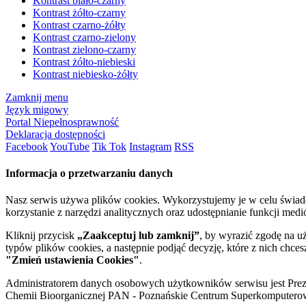
Kontrast biało-czarny
Kontrast żółto-czarny
Kontrast czarno-żółty
Kontrast czarno-zielony
Kontrast zielono-czarny
Kontrast żółto-niebieski
Kontrast niebiesko-żółty
Zamknij menu
Język migowy
Portal Niepełnosprawność
Deklaracja dostępności
Facebook
YouTube
Tik Tok
Instagram
RSS
Informacja o przetwarzaniu danych
Nasz serwis używa plików cookies. Wykorzystujemy je w celu świa
korzystanie z narzędzi analitycznych oraz udostępnianie funkcji me
Kliknij przycisk
„Zaakceptuj lub zamknij”
, by wyrazić zgodę na u
typów plików cookies, a następnie podjąć decyzję, które z nich chce
"Zmień ustawienia Cookies"
.
Administratorem danych osobowych użytkowników serwisu jest Prezyd
Chemii Bioorganicznej PAN - Poznańskie Centrum Superkomputerow