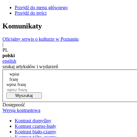
Przejdź do menu głównego
Przejdź do treści
Komunikaty
Oficjalny serwis o kulturze w Poznaniu
|
PL
polski
english
szukaj artykułów i wydarzeń
wpisz
frazę
wpisz frazę
Wyszukaj
Dostępność
Wersja kontrastowa
Kontrast domyślny
Kontrast czarno-biały
Kontrast biało-czarny