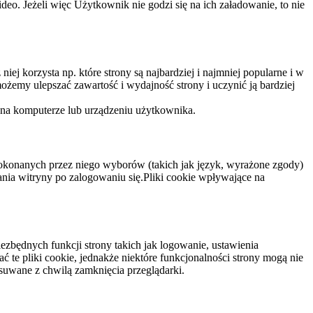
eo. Jeżeli więc Użytkownik nie godzi się na ich załadowanie, to nie
niej korzysta np. które strony są najbardziej i najmniej popularne i w
żemy ulepszać zawartość i wydajność strony i uczynić ją bardziej
 na komputerze lub urządzeniu użytkownika.
dokonanych przez niego wyborów (takich jak język, wyrażone zgody)
wania witryny po zalogowaniu się.Pliki cookie wpływające na
ezbędnych funkcji strony takich jak logowanie, ustawienia
 te pliki cookie, jednakże niektóre funkcjonalności strony mogą nie
suwane z chwilą zamknięcia przeglądarki.