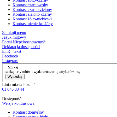
Kontrast żółto-czarny
Kontrast czarno-żółty
Kontrast czarno-zielony
Kontrast zielono-czarny
Kontrast żółto-niebieski
Kontrast niebiesko-żółty
Zamknij menu
Język migowy
Portal Niepełnosprawność
Deklaracja dostępności
ETR - tekst
Facebook
Instagram
Szukaj
szukaj artykułów i wydarzeń
Wyszukaj
Linia miasta Poznań
61 646 33 44
Dostępność
Wersja kontrastowa
Kontrast domyślny
Kontrast czarno-biały