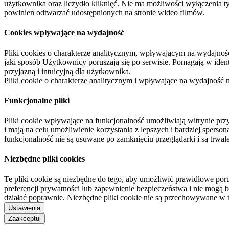
użytkownika oraz liczydło kliknięć. Nie ma możliwości wyłączenia t
powinien odtwarzać udostępnionych na stronie wideo filmów.
Cookies wpływające na wydajność
Pliki cookies o charakterze analitycznym, wpływającym na wydajność zb
jaki sposób Użytkownicy poruszają się po serwisie. Pomagają w ide
przyjazną i intuicyjną dla użytkownika.
Pliki cookie o charakterze analitycznym i wpływające na wydajność
Funkcjonalne pliki
Pliki cookie wpływające na funkcjonalność umożliwiają witrynie p
i mają na celu umożliwienie korzystania z lepszych i bardziej sperso
funkcjonalność nie są usuwane po zamknięciu przeglądarki i są trw
Niezbędne pliki cookies
Te pliki cookie są niezbędne do tego, aby umożliwić prawidłowe poru
preferencji prywatności lub zapewnienie bezpieczeństwa i nie mogą b
działać poprawnie. Niezbędne pliki cookie nie są przechowywane w 
Ustawienia
Zaakceptuj