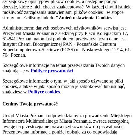
szczegółowy opis typów plików cookies, a następnie podjąć
decyzję, które z nich chcesz zaakceptować. W każdej chwili istnieje
możliwość zarządzania ustawieniami plików cookies - w stopce
strony umieściliśmy link do
"Zmień ustawienia Cookies"
.
Administratorem danych osobowych użytkowników serwisu jest
Prezydent Miasta Poznania z siedzibą przy Placu Kolegiackim 17,
61-841 Poznań, natomiast podmiotem przetwarzającym dane jest
Instytut Chemii Bioorganicznej PAN - Poznańskie Centrum
Superkomputerowo-Sieciowe (PCSS) ul. Noskowskiego 12/14, 61-
704 Poznań.
Szczegółowe informacje na temat przetwarzania Twoich danych
znajdują się w
Polityce prywatności
.
Szczegółowe informacje o tym, w jaki sposób używane są pliki
cookies, a także w jaki sposób można je zablokować lub usunąć,
znajdziesz w
Polityce cookies
.
Cenimy Twoją prywatność
Urząd Miasta Poznania odpowiedzialny za prowadzenie Miejskiego
Informatora Multimedialnego Miasta Poznania, zwraca szczególną
uwagę na przestrzeganie prawa użytkowników do prywatności.
Prezentowana informacja poniżej opisuje za co odpowiadają