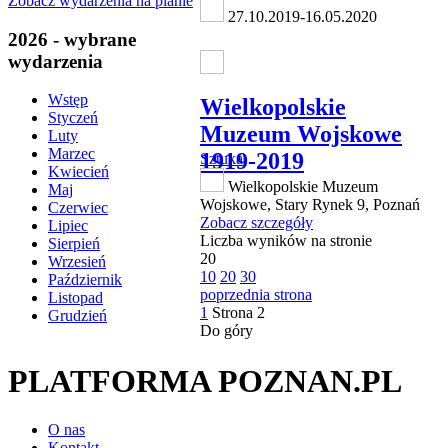
Zobacz wydarzenia na planie
27.10.2019-16.05.2020
2026 - wybrane
wydarzenia
Wstęp
Wielkopolskie
Styczeń
Muzeum Wojskowe
Luty
Marzec
1919-2019
Sztuka
Kwiecień
Wielkopolskie Muzeum
Maj
Wojskowe, Stary Rynek 9, Poznań
Czerwiec
Zobacz szczegóły
Lipiec
Liczba wyników na stronie
Sierpień
20
Wrzesień
10
20
30
Październik
poprzednia strona
Listopad
1
Strona
2
Grudzień
Do góry
PLATFORMA POZNAN.PL
O nas
Kontakt