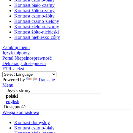
Kontrast biało-czarny
Kontrast żółto-czarny
Kontrast czarno-żółty
Kontrast czarno-zielony
Kontrast zielono-czarny
Kontrast żółto-niebieski
Kontrast niebiesko-żółty
Zamknij menu
Język migowy
Portal Niepełnosprawność
Deklaracja dostępności
ETR - tekst
Powered by
Translate
Menu
Język strony
polski
english
Dostępność
Wersja kontrastowa
Kontrast domyślny
Kontrast czarno-biały