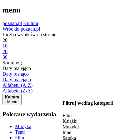
menu
poznan.pl
Kultura
Wróć do poznan.pl
Liczba wyników na stronie
20
10
20
30
Sortuj wg
Daty malejąco
Daty rosnąco
Daty malejąco
Alfabetu (A-Z)
Alfabetu (Z-A)
Kultura
Menu
Filtruj według kategorii
Polecane wydarzenia
Film
Książki
Muzyka
Muzyka
Teatr
Inne
Film
Sztuka