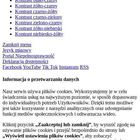
Kontrast biało-czarny
Kontrast żółto-czarny
Kontrast czarno-żółty
Kontrast czarno-zielony
Kontrast zielono-czarny
Kontrast żółto-niebieski
Kontrast niebiesko-żółty
Zamknij menu
Język migowy
Portal Niepełnosprawność
Deklaracja dostępności
Facebook
YouTube
Tik Tok
Instagram
RSS
Informacja o przetwarzaniu danych
Nasz serwis używa plików cookies. Wykorzystujemy je w celu
świadczenia usług na najwyższym poziomie, w sposób dopasowany
do indywidualnych potrzeb Użytkowników. Dzięki temu możliwe
jest także korzystanie z narzędzi analitycznych oraz udostępnianie
funkcji mediów społecznościowych i odtwarzacza wideo.
Kliknij przycisk
„Zaakceptuj lub zamknij”
, by wyrazić zgodę na
używanie plików cookies i przejść bezpośrednio do strony lub
„Wyświetl ustawienia plików cookies”
, aby zobaczyć