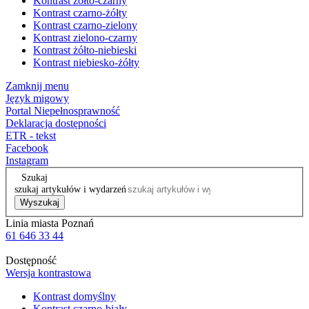
Kontrast żółto-czarny
Kontrast czarno-żółty
Kontrast czarno-zielony
Kontrast zielono-czarny
Kontrast żółto-niebieski
Kontrast niebiesko-żółty
Zamknij menu
Język migowy
Portal Niepełnosprawność
Deklaracja dostępności
ETR - tekst
Facebook
Instagram
Szukaj
szukaj artykułów i wydarzeń
Wyszukaj
Linia miasta Poznań
61 646 33 44
Dostępność
Wersja kontrastowa
Kontrast domyślny
Kontrast czarno-biały