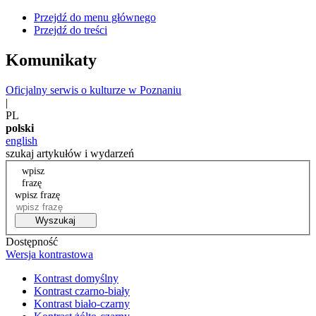
Przejdź do menu głównego
Przejdź do treści
Komunikaty
Oficjalny serwis o kulturze w Poznaniu
|
PL
polski
english
szukaj artykułów i wydarzeń
wpisz
frazę
wpisz frazę
Wyszukaj
Dostępność
Wersja kontrastowa
Kontrast domyślny
Kontrast czarno-biały
Kontrast biało-czarny