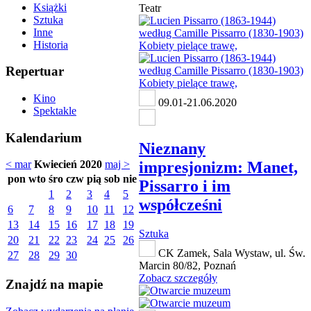
Książki
Teatr
Sztuka
Inne
Historia
Repertuar
Kino
09.01-21.06.2020
Spektakle
Kalendarium
Nieznany
impresjonizm: Manet,
< mar
Kwiecień 2020
maj >
pon
wto
śro
czw
pią
sob
nie
Pissarro i im
1
2
3
4
5
współcześni
6
7
8
9
10
11
12
13
14
15
16
17
18
19
Sztuka
20
21
22
23
24
25
26
CK Zamek, Sala Wystaw, ul. Św.
27
28
29
30
Marcin 80/82, Poznań
Zobacz szczegóły
Znajdź na mapie