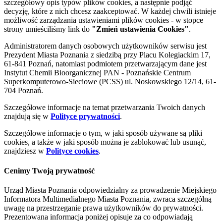
szczegółowy opis typów plików cookies, a następnie podjąć
decyzję, które z nich chcesz zaakceptować. W każdej chwili istnieje
możliwość zarządzania ustawieniami plików cookies - w stopce
strony umieściliśmy link do
"Zmień ustawienia Cookies"
.
Administratorem danych osobowych użytkowników serwisu jest
Prezydent Miasta Poznania z siedzibą przy Placu Kolegiackim 17,
61-841 Poznań, natomiast podmiotem przetwarzającym dane jest
Instytut Chemii Bioorganicznej PAN - Poznańskie Centrum
Superkomputerowo-Sieciowe (PCSS) ul. Noskowskiego 12/14, 61-
704 Poznań.
Szczegółowe informacje na temat przetwarzania Twoich danych
znajdują się w
Polityce prywatności
.
Szczegółowe informacje o tym, w jaki sposób używane są pliki
cookies, a także w jaki sposób można je zablokować lub usunąć,
znajdziesz w
Polityce cookies
.
Cenimy Twoją prywatność
Urząd Miasta Poznania odpowiedzialny za prowadzenie Miejskiego
Informatora Multimedialnego Miasta Poznania, zwraca szczególną
uwagę na przestrzeganie prawa użytkowników do prywatności.
Prezentowana informacja poniżej opisuje za co odpowiadają