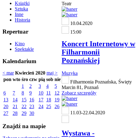
Książki
Teatr
Sztuka
Inne
Historia
10.04.2020
Repertuar
15:00
Koncert Internetowy w
Kino
Spektakle
Filharmonii
Poznańskiej
Kalendarium
< mar
Kwiecień 2020
maj >
Muzyka
pon
wto
śro
czw
pią
sob
nie
Filharmonia Poznańska, Święty
1
2
3
4
5
Marcin 81, Poznań
6
7
8
9
10
11
12
Zobacz szczegóły
13
14
15
16
17
18
19
20
21
22
23
24
25
26
11.03-22.04.2020
27
28
29
30
Znajdź na mapie
Wystawa -