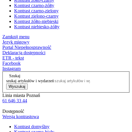
Kontrast żółto-czarny
Kontrast czarno-żółty
Kontrast czarno-zielony
Kontrast zielono-czarny
Kontrast żółto-niebieski
Kontrast niebiesko-żółty
Zamknij menu
Język migowy
Portal Niepełnosprawność
Deklaracja dostępności
ETR - tekst
Facebook
Instagram
Szukaj
szukaj artykułów i wydarzeń
Wyszukaj
Linia miasta Poznań
61 646 33 44
Dostępność
Wersja kontrastowa
Kontrast domyślny
Kontrast czarno-biały