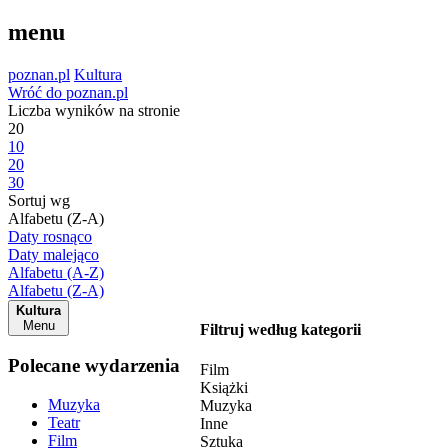
menu
poznan.pl
Kultura
Wróć do poznan.pl
Liczba wyników na stronie
20
10
20
30
Sortuj wg
Alfabetu (Z-A)
Daty rosnąco
Daty malejąco
Alfabetu (A-Z)
Alfabetu (Z-A)
Kultura
Menu
Filtruj według kategorii
Polecane wydarzenia
Film
Książki
Muzyka
Muzyka
Teatr
Inne
Film
Sztuka