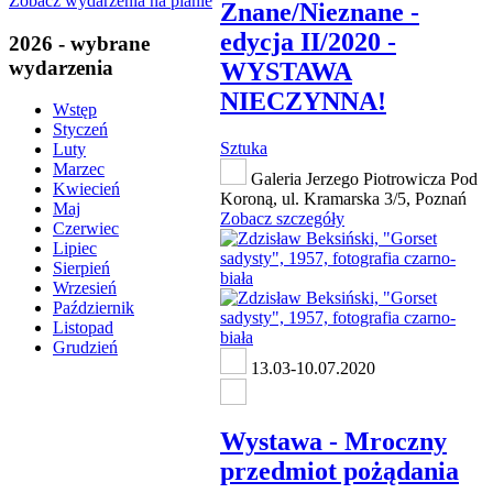
Zobacz wydarzenia na planie
Znane/Nieznane -
edycja II/2020 -
2026 - wybrane
wydarzenia
WYSTAWA
NIECZYNNA!
Wstęp
Styczeń
Sztuka
Luty
Marzec
Galeria Jerzego Piotrowicza Pod
Kwiecień
Koroną, ul. Kramarska 3/5, Poznań
Maj
Zobacz szczegóły
Czerwiec
Lipiec
Sierpień
Wrzesień
Październik
Listopad
Grudzień
13.03-10.07.2020
Wystawa - Mroczny
przedmiot pożądania