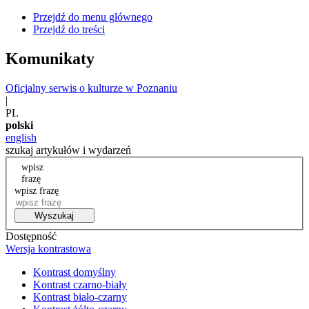
Przejdź do menu głównego
Przejdź do treści
Komunikaty
Oficjalny serwis o kulturze w Poznaniu
|
PL
polski
english
szukaj artykułów i wydarzeń
wpisz
frazę
wpisz frazę
Wyszukaj
Dostępność
Wersja kontrastowa
Kontrast domyślny
Kontrast czarno-biały
Kontrast biało-czarny