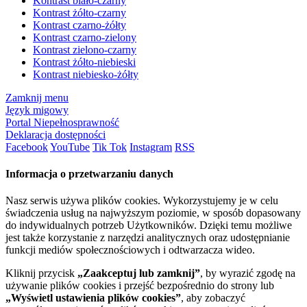
Kontrast biało-czarny
Kontrast żółto-czarny
Kontrast czarno-żółty
Kontrast czarno-zielony
Kontrast zielono-czarny
Kontrast żółto-niebieski
Kontrast niebiesko-żółty
Zamknij menu
Język migowy
Portal Niepełnosprawność
Deklaracja dostępności
Facebook
YouTube
Tik Tok
Instagram
RSS
Informacja o przetwarzaniu danych
Nasz serwis używa plików cookies. Wykorzystujemy je w celu
świadczenia usług na najwyższym poziomie, w sposób dopasowany
do indywidualnych potrzeb Użytkowników. Dzięki temu możliwe
jest także korzystanie z narzędzi analitycznych oraz udostępnianie
funkcji mediów społecznościowych i odtwarzacza wideo.
Kliknij przycisk
„Zaakceptuj lub zamknij”
, by wyrazić zgodę na
używanie plików cookies i przejść bezpośrednio do strony lub
„Wyświetl ustawienia plików cookies”
, aby zobaczyć