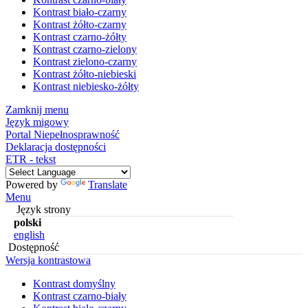
Kontrast biało-czarny
Kontrast żółto-czarny
Kontrast czarno-żółty
Kontrast czarno-zielony
Kontrast zielono-czarny
Kontrast żółto-niebieski
Kontrast niebiesko-żółty
Zamknij menu
Język migowy
Portal Niepełnosprawność
Deklaracja dostępności
ETR - tekst
Powered by
Translate
Menu
Język strony
polski
english
Dostępność
Wersja kontrastowa
Kontrast domyślny
Kontrast czarno-biały