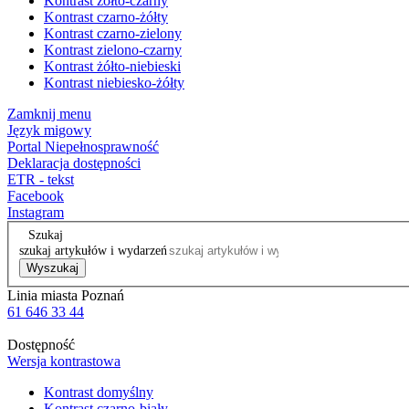
Kontrast żółto-czarny
Kontrast czarno-żółty
Kontrast czarno-zielony
Kontrast zielono-czarny
Kontrast żółto-niebieski
Kontrast niebiesko-żółty
Zamknij menu
Język migowy
Portal Niepełnosprawność
Deklaracja dostępności
ETR - tekst
Facebook
Instagram
Szukaj
szukaj artykułów i wydarzeń
Wyszukaj
Linia miasta Poznań
61 646 33 44
Dostępność
Wersja kontrastowa
Kontrast domyślny
Kontrast czarno-biały