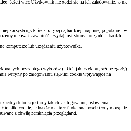
eo. Jeżeli więc Użytkownik nie godzi się na ich załadowanie, to nie
niej korzysta np. które strony są najbardziej i najmniej popularne i w
żemy ulepszać zawartość i wydajność strony i uczynić ją bardziej
 na komputerze lub urządzeniu użytkownika.
dokonanych przez niego wyborów (takich jak język, wyrażone zgody)
wania witryny po zalogowaniu się.Pliki cookie wpływające na
ezbędnych funkcji strony takich jak logowanie, ustawienia
 te pliki cookie, jednakże niektóre funkcjonalności strony mogą nie
suwane z chwilą zamknięcia przeglądarki.