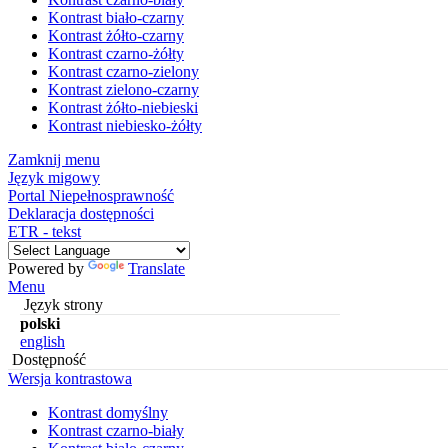
Kontrast biało-czarny
Kontrast żółto-czarny
Kontrast czarno-żółty
Kontrast czarno-zielony
Kontrast zielono-czarny
Kontrast żółto-niebieski
Kontrast niebiesko-żółty
Zamknij menu
Język migowy
Portal Niepełnosprawność
Deklaracja dostępności
ETR - tekst
Powered by
Translate
Menu
Język strony
polski
english
Dostępność
Wersja kontrastowa
Kontrast domyślny
Kontrast czarno-biały