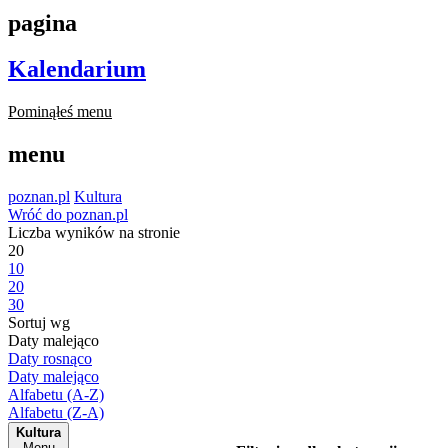
pagina
Kalendarium
Pominąłeś menu
menu
poznan.pl
Kultura
Wróć do poznan.pl
Liczba wyników na stronie
20
10
20
30
Sortuj wg
Daty malejąco
Daty rosnąco
Daty malejąco
Alfabetu (A-Z)
Alfabetu (Z-A)
Kultura
Menu