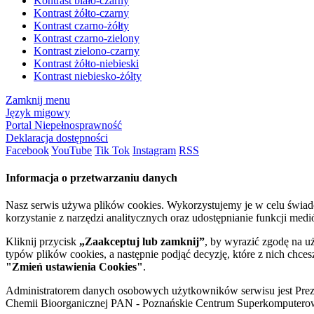
Kontrast biało-czarny
Kontrast żółto-czarny
Kontrast czarno-żółty
Kontrast czarno-zielony
Kontrast zielono-czarny
Kontrast żółto-niebieski
Kontrast niebiesko-żółty
Zamknij menu
Język migowy
Portal Niepełnosprawność
Deklaracja dostępności
Facebook
YouTube
Tik Tok
Instagram
RSS
Informacja o przetwarzaniu danych
Nasz serwis używa plików cookies. Wykorzystujemy je w celu świa
korzystanie z narzędzi analitycznych oraz udostępnianie funkcji me
Kliknij przycisk
„Zaakceptuj lub zamknij”
, by wyrazić zgodę na u
typów plików cookies, a następnie podjąć decyzję, które z nich chce
"Zmień ustawienia Cookies"
.
Administratorem danych osobowych użytkowników serwisu jest Prezyd
Chemii Bioorganicznej PAN - Poznańskie Centrum Superkomputerow