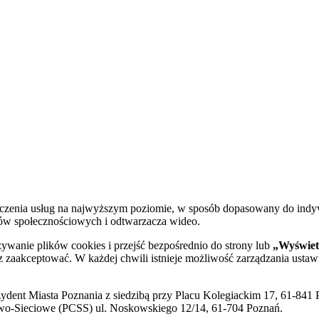
dczenia usług na najwyższym poziomie, w sposób dopasowany do indy
diów społecznościowych i odtwarzacza wideo.
żywanie plików cookies i przejść bezpośrednio do strony lub
„Wyświetl
sz zaakceptować. W każdej chwili istnieje możliwość zarządzania ustaw
ent Miasta Poznania z siedzibą przy Placu Kolegiackim 17, 61-841 P
o-Sieciowe (PCSS) ul. Noskowskiego 12/14, 61-704 Poznań.