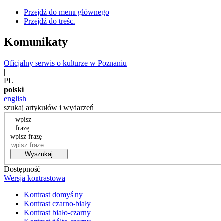
Przejdź do menu głównego
Przejdź do treści
Komunikaty
Oficjalny serwis o kulturze w Poznaniu
|
PL
polski
english
szukaj artykułów i wydarzeń
wpisz
frazę
wpisz frazę
Wyszukaj
Dostępność
Wersja kontrastowa
Kontrast domyślny
Kontrast czarno-biały
Kontrast biało-czarny