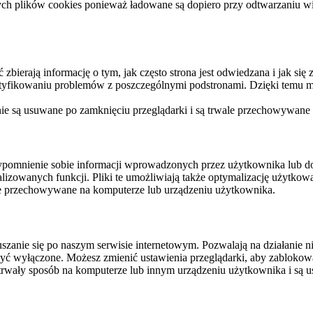
ych plików cookies ponieważ ładowane są dopiero przy odtwarzaniu wid
ierają informację o tym, jak często strona jest odwiedzana i jak się z 
ntyfikowaniu problemów z poszczególnymi podstronami. Dzięki temu mo
 nie są usuwane po zamknięciu przeglądarki i są trwale przechowywane
rzypomnienie sobie informacji wprowadzonych przez użytkownika lub 
nalizowanych funkcji. Pliki te umożliwiają także optymalizację użytko
ale przechowywane na komputerze lub urządzeniu użytkownika.
szanie się po naszym serwisie internetowym. Pozwalają na działanie ni
yć wyłączone. Możesz zmienić ustawienia przeglądarki, aby zablokować
trwały sposób na komputerze lub innym urządzeniu użytkownika i są u