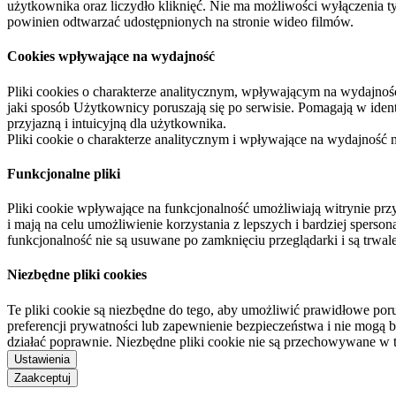
użytkownika oraz liczydło kliknięć. Nie ma możliwości wyłączenia t
powinien odtwarzać udostępnionych na stronie wideo filmów.
Cookies wpływające na wydajność
Pliki cookies o charakterze analitycznym, wpływającym na wydajność zb
jaki sposób Użytkownicy poruszają się po serwisie. Pomagają w ide
przyjazną i intuicyjną dla użytkownika.
Pliki cookie o charakterze analitycznym i wpływające na wydajność
Funkcjonalne pliki
Pliki cookie wpływające na funkcjonalność umożliwiają witrynie p
i mają na celu umożliwienie korzystania z lepszych i bardziej sperso
funkcjonalność nie są usuwane po zamknięciu przeglądarki i są trw
Niezbędne pliki cookies
Te pliki cookie są niezbędne do tego, aby umożliwić prawidłowe poru
preferencji prywatności lub zapewnienie bezpieczeństwa i nie mogą b
działać poprawnie. Niezbędne pliki cookie nie są przechowywane w 
Ustawienia
Zaakceptuj