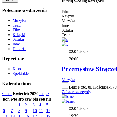
Filtruj według kategorii
Polecane wydarzenia
Film
Książki
Muzyka
Muzyka
Teatr
Inne
Film
Sztuka
Książki
Teatr
Sztuka
Inne
Historia
02.04.2020
Repertuar
20:00
Przemysław Strącz
Kino
Spektakle
Muzyka
Kalendarium
Blue Note, ul. Kościuszki 79
Zobacz szczegóły
< mar
Kwiecień 2020
maj >
pon
wto
śro
czw
pią
sob
nie
1
2
3
4
5
02.04.2020
6
7
8
9
10
11
12
19:30
13
14
15
16
17
18
19