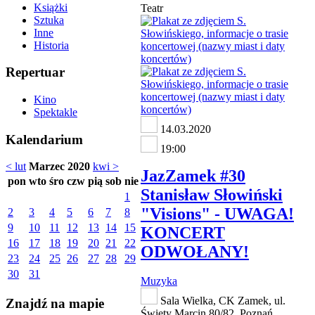
Książki
Teatr
Sztuka
Inne
Historia
Repertuar
Kino
Spektakle
14.03.2020
Kalendarium
19:00
< lut
Marzec 2020
kwi >
JazZamek #30
pon
wto
śro
czw
pią
sob
nie
Stanisław Słowiński
1
"Visions" - UWAGA!
2
3
4
5
6
7
8
9
10
11
12
13
14
15
KONCERT
16
17
18
19
20
21
22
ODWOŁANY!
23
24
25
26
27
28
29
30
31
Muzyka
Sala Wielka, CK Zamek, ul.
Znajdź na mapie
Święty Marcin 80/82, Poznań