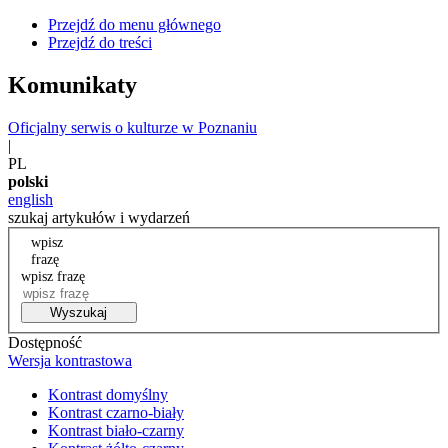
Przejdź do menu głównego
Przejdź do treści
Komunikaty
Oficjalny serwis o kulturze w Poznaniu
|
PL
polski
english
szukaj artykułów i wydarzeń
wpisz
frazę
wpisz frazę
Wyszukaj
Dostępność
Wersja kontrastowa
Kontrast domyślny
Kontrast czarno-biały
Kontrast biało-czarny