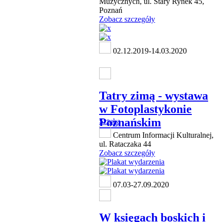
Muzycznych, ul. Stary Rynek 45,
Poznań
Zobacz szczegóły
02.12.2019-14.03.2020
Tatry zimą - wystawa
w Fotoplastykonie
Poznańskim
Sztuka
Centrum Informacji Kulturalnej,
ul. Rataczaka 44
Zobacz szczegóły
07.03-27.09.2020
W księgach boskich i