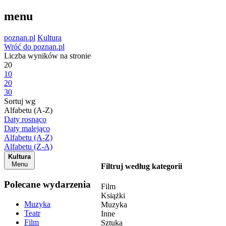
menu
poznan.pl
Kultura
Wróć do poznan.pl
Liczba wyników na stronie
20
10
20
30
Sortuj wg
Alfabetu (A-Z)
Daty rosnąco
Daty malejąco
Alfabetu (A-Z)
Alfabetu (Z-A)
Kultura
Menu
Filtruj według kategorii
Polecane wydarzenia
Film
Książki
Muzyka
Muzyka
Teatr
Inne
Film
Sztuka