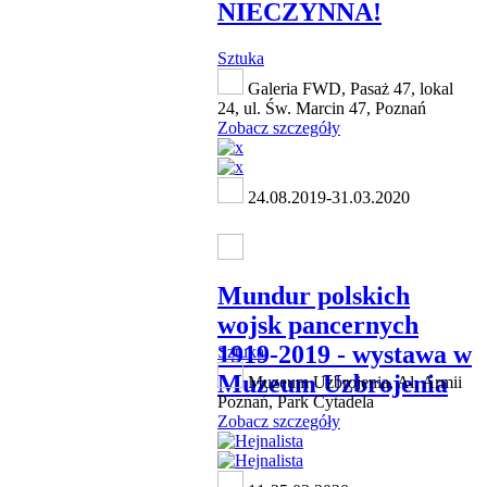
NIECZYNNA!
Sztuka
Galeria FWD, Pasaż 47, lokal
24, ul. Św. Marcin 47, Poznań
Zobacz szczegóły
24.08.2019-31.03.2020
Mundur polskich
wojsk pancernych
1919-2019 - wystawa w
Sztuka
Muzeum Uzbrojenia
Muzeum Uzbrojenia, Al. Armii
Poznań, Park Cytadela
Zobacz szczegóły