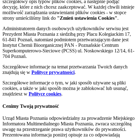
szczegółowy opis typów plików cookies, a następnie podjąć
decyzję, które z nich chcesz zaakceptować. W każdej chwili istnieje
możliwość zarządzania ustawieniami plików cookies - w stopce
strony umieściliśmy link do
"Zmień ustawienia Cookies"
.
Administratorem danych osobowych użytkowników serwisu jest
Prezydent Miasta Poznania z siedzibą przy Placu Kolegiackim 17,
61-841 Poznań, natomiast podmiotem przetwarzającym dane jest
Instytut Chemii Bioorganicznej PAN - Poznańskie Centrum
Superkomputerowo-Sieciowe (PCSS) ul. Noskowskiego 12/14, 61-
704 Poznań.
Szczegółowe informacje na temat przetwarzania Twoich danych
znajdują się w
Polityce prywatności
.
Szczegółowe informacje o tym, w jaki sposób używane są pliki
cookies, a także w jaki sposób można je zablokować lub usunąć,
znajdziesz w
Polityce cookies
.
Cenimy Twoją prywatność
Urząd Miasta Poznania odpowiedzialny za prowadzenie Miejskiego
Informatora Multimedialnego Miasta Poznania, zwraca szczególną
uwagę na przestrzeganie prawa użytkowników do prywatności.
Prezentowana informacja poniżej opisuje za co odpowiadają