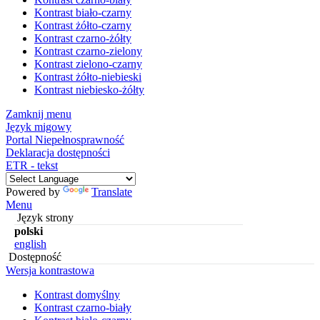
Kontrast biało-czarny
Kontrast żółto-czarny
Kontrast czarno-żółty
Kontrast czarno-zielony
Kontrast zielono-czarny
Kontrast żółto-niebieski
Kontrast niebiesko-żółty
Zamknij menu
Język migowy
Portal Niepełnosprawność
Deklaracja dostępności
ETR - tekst
Powered by
Translate
Menu
Język strony
polski
english
Dostępność
Wersja kontrastowa
Kontrast domyślny
Kontrast czarno-biały