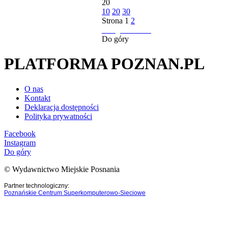
20
10
20
30
Strona
1
2
następna strona
Do góry
PLATFORMA POZNAN.PL
O nas
Kontakt
Deklaracja dostępności
Polityka prywatności
Facebook
Instagram
Do góry
© Wydawnictwo Miejskie Posnania
Partner technologiczny:
Poznańskie Centrum Superkomputerowo-Sieciowe