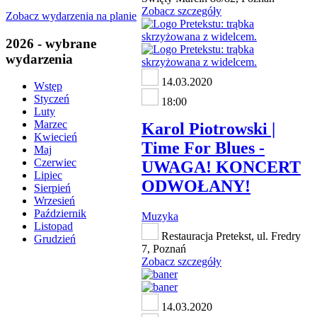
Zobacz szczegóły
Zobacz wydarzenia na planie
2026 - wybrane
wydarzenia
14.03.2020
Wstęp
Styczeń
18:00
Luty
Marzec
Karol Piotrowski |
Kwiecień
Time For Blues -
Maj
Czerwiec
UWAGA! KONCERT
Lipiec
ODWOŁANY!
Sierpień
Wrzesień
Październik
Muzyka
Listopad
Restauracja Pretekst, ul. Fredry
Grudzień
7, Poznań
Zobacz szczegóły
14.03.2020