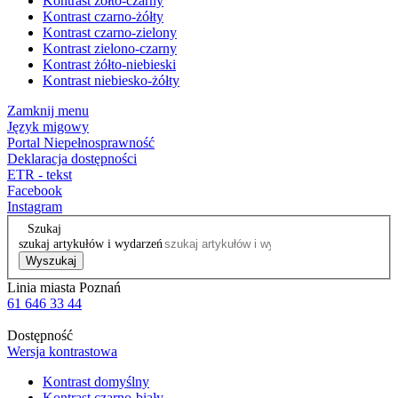
Kontrast żółto-czarny
Kontrast czarno-żółty
Kontrast czarno-zielony
Kontrast zielono-czarny
Kontrast żółto-niebieski
Kontrast niebiesko-żółty
Zamknij menu
Język migowy
Portal Niepełnosprawność
Deklaracja dostępności
ETR - tekst
Facebook
Instagram
Szukaj
szukaj artykułów i wydarzeń
Wyszukaj
Linia miasta Poznań
61 646 33 44
Dostępność
Wersja kontrastowa
Kontrast domyślny
Kontrast czarno-biały