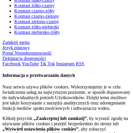
Kontrast biało-czarny
Kontrast żółto-czarny
Kontrast czarno-żółty
Kontrast czarno-zielony
Kontrast zielono-czarny
Kontrast żółto-niebieski
Kontrast niebiesko-żółty
Zamknij menu
Język migowy
Portal Niepełnosprawność
Deklaracja dostępności
Facebook
YouTube
Tik Tok
Instagram
RSS
Informacja o przetwarzaniu danych
Nasz serwis używa plików cookies. Wykorzystujemy je w celu
świadczenia usług na najwyższym poziomie, w sposób dopasowany
do indywidualnych potrzeb Użytkowników. Dzięki temu możliwe
jest także korzystanie z narzędzi analitycznych oraz udostępnianie
funkcji mediów społecznościowych i odtwarzacza wideo.
Kliknij przycisk
„Zaakceptuj lub zamknij”
, by wyrazić zgodę na
używanie plików cookies i przejść bezpośrednio do strony lub
„Wyświetl ustawienia plików cookies”
, aby zobaczyć