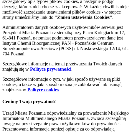
szczegółowy opis typów plików cookies, a następnie podjąć
decyzję, które z nich chcesz zaakceptować. W każdej chwili istnieje
możliwość zarządzania ustawieniami plików cookies - w stopce
strony umieściliśmy link do
"Zmień ustawienia Cookies"
.
Administratorem danych osobowych użytkowników serwisu jest
Prezydent Miasta Poznania z siedzibą przy Placu Kolegiackim 17,
61-841 Poznań, natomiast podmiotem przetwarzającym dane jest
Instytut Chemii Bioorganicznej PAN - Poznańskie Centrum
Superkomputerowo-Sieciowe (PCSS) ul. Noskowskiego 12/14, 61-
704 Poznań.
Szczegółowe informacje na temat przetwarzania Twoich danych
znajdują się w
Polityce prywatności
.
Szczegółowe informacje o tym, w jaki sposób używane są pliki
cookies, a także w jaki sposób można je zablokować lub usunąć,
znajdziesz w
Polityce cookies
.
Cenimy Twoją prywatność
Urząd Miasta Poznania odpowiedzialny za prowadzenie Miejskiego
Informatora Multimedialnego Miasta Poznania, zwraca szczególną
uwagę na przestrzeganie prawa użytkowników do prywatności.
Prezentowana informacja poniżej opisuje za co odpowiadają