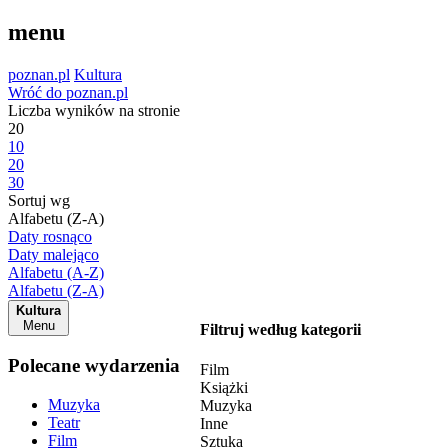
menu
poznan.pl
Kultura
Wróć do poznan.pl
Liczba wyników na stronie
20
10
20
30
Sortuj wg
Alfabetu (Z-A)
Daty rosnąco
Daty malejąco
Alfabetu (A-Z)
Alfabetu (Z-A)
Kultura
Menu
Filtruj według kategorii
Polecane wydarzenia
Film
Książki
Muzyka
Muzyka
Teatr
Inne
Film
Sztuka