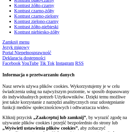
Kontrast biało-czarny
Kontrast żółto-czarny
Kontrast czarno-żółty
Kontrast czarno-zielony
Kontrast zielono-czarny
Kontrast żółto-niebieski
Kontrast niebiesko-żółty
Zamknij menu
Język migowy
Portal Niepełnosprawność
Deklaracja dostępności
Facebook
YouTube
Tik Tok
Instagram
RSS
Informacja o przetwarzaniu danych
Nasz serwis używa plików cookies. Wykorzystujemy je w celu
świadczenia usług na najwyższym poziomie, w sposób dopasowany
do indywidualnych potrzeb Użytkowników. Dzięki temu możliwe
jest także korzystanie z narzędzi analitycznych oraz udostępnianie
funkcji mediów społecznościowych i odtwarzacza wideo.
Kliknij przycisk
„Zaakceptuj lub zamknij”
, by wyrazić zgodę na
używanie plików cookies i przejść bezpośrednio do strony lub
„Wyświetl ustawienia plików cookies”
, aby zobaczyć