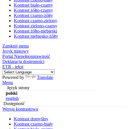
Kontrast biało-czarny
Kontrast żółto-czarny
Kontrast czarno-żółty
Kontrast czarno-zielony
Kontrast zielono-czarny
Kontrast żółto-niebieski
Kontrast niebiesko-żółty
Zamknij menu
Język migowy
Portal Niepełnosprawność
Deklaracja dostępności
ETR - tekst
Powered by
Translate
Menu
Język strony
polski
english
Dostępność
Wersja kontrastowa
Kontrast domyślny
Kontrast czarno-biały