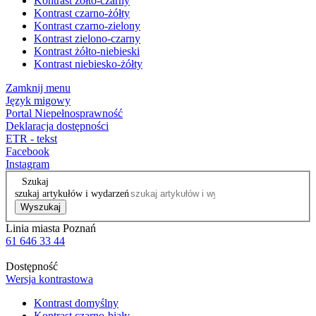
Kontrast żółto-czarny
Kontrast czarno-żółty
Kontrast czarno-zielony
Kontrast zielono-czarny
Kontrast żółto-niebieski
Kontrast niebiesko-żółty
Zamknij menu
Język migowy
Portal Niepełnosprawność
Deklaracja dostępności
ETR - tekst
Facebook
Instagram
Szukaj
szukaj artykułów i wydarzeń
Wyszukaj
Linia miasta Poznań
61 646 33 44
Dostępność
Wersja kontrastowa
Kontrast domyślny
Kontrast czarno-biały