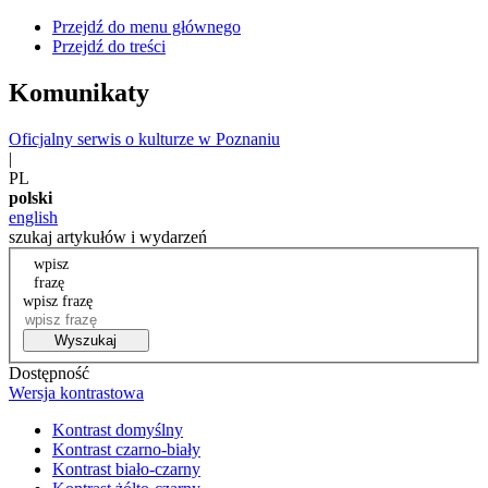
Przejdź do menu głównego
Przejdź do treści
Komunikaty
Oficjalny serwis o kulturze w Poznaniu
|
PL
polski
english
szukaj artykułów i wydarzeń
wpisz
frazę
wpisz frazę
Wyszukaj
Dostępność
Wersja kontrastowa
Kontrast domyślny
Kontrast czarno-biały
Kontrast biało-czarny