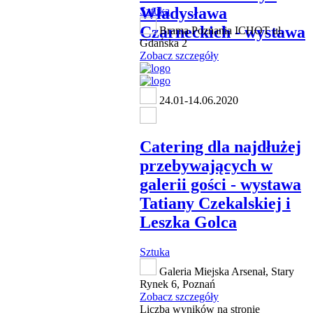
Władysława
Sztuka
Czarneckich - wystawa
Brama Poznania ICHOT ul.
Gdańska 2
Zobacz szczegóły
24.01-14.06.2020
Catering dla najdłużej
przebywających w
galerii gości - wystawa
Tatiany Czekalskiej i
Leszka Golca
Sztuka
Galeria Miejska Arsenał, Stary
Rynek 6, Poznań
Zobacz szczegóły
Liczba wyników na stronie