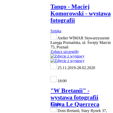
Tango - Maciej
Komorowski - wystawa
fotografii
Sztuka
Atelier WIMAR Stowarzyszenie
Łazęga Poznańska, ul. Święty Marcin
75, Poznań
Zobacz szczegóły
25.11.2019-28.02.2020
18:00
"W Bretanii" -
wystawa fotografii
Guya Le Querreca
Sztuka
Dom Bretanii, Stary Rynek 37,