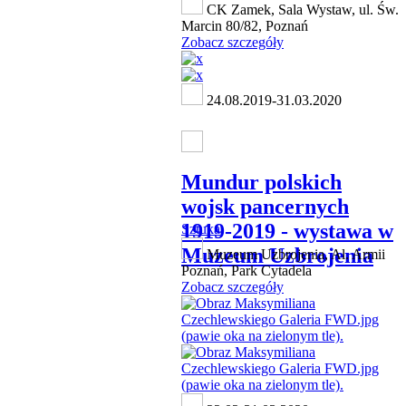
CK Zamek, Sala Wystaw, ul. Św.
Marcin 80/82, Poznań
Zobacz szczegóły
24.08.2019-31.03.2020
Mundur polskich
wojsk pancernych
1919-2019 - wystawa w
Sztuka
Muzeum Uzbrojenia
Muzeum Uzbrojenia, Al. Armii
Poznań, Park Cytadela
Zobacz szczegóły