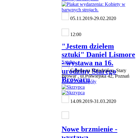
05.11.2019-29.02.2020
12:00
"Jestem dziełem
sztuki" Daniel Lismore
- wystawa na 16.
Sztuka
urodziny Starego
Galeria na Dziedzińcu, Stary
Browar , ul.Półwiejska 42, Poznań
Browaru
Zobacz szczegóły
14.09.2019-31.03.2020
Nowe brzmienie -
wystawa