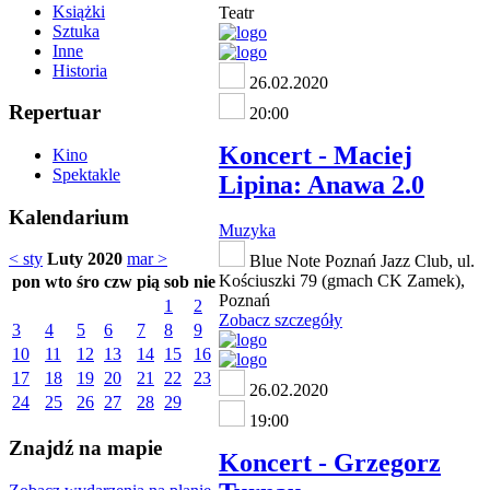
Książki
Teatr
Sztuka
Inne
Historia
26.02.2020
Repertuar
20:00
Koncert - Maciej
Kino
Spektakle
Lipina: Anawa 2.0
Kalendarium
Muzyka
< sty
Luty 2020
mar >
Blue Note Poznań Jazz Club, ul.
Kościuszki 79 (gmach CK Zamek),
pon
wto
śro
czw
pią
sob
nie
Poznań
1
2
Zobacz szczegóły
3
4
5
6
7
8
9
10
11
12
13
14
15
16
17
18
19
20
21
22
23
26.02.2020
24
25
26
27
28
29
19:00
Znajdź na mapie
Koncert - Grzegorz