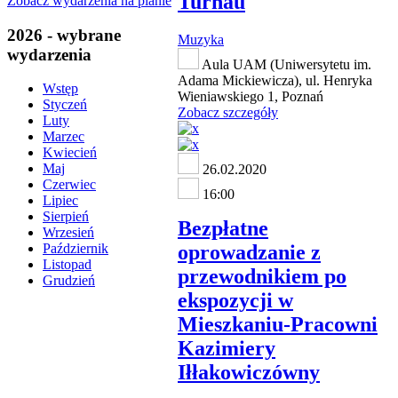
Turnau
Zobacz wydarzenia na planie
2026 - wybrane
Muzyka
wydarzenia
Aula UAM (Uniwersytetu im.
Adama Mickiewicza), ul. Henryka
Wstęp
Wieniawskiego 1, Poznań
Styczeń
Zobacz szczegóły
Luty
Marzec
Kwiecień
Maj
26.02.2020
Czerwiec
16:00
Lipiec
Sierpień
Bezpłatne
Wrzesień
oprowadzanie z
Październik
Listopad
przewodnikiem po
Grudzień
ekspozycji w
Mieszkaniu-Pracowni
Kazimiery
Iłłakowiczówny