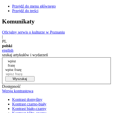
Przejdź do menu głównego
Przejdź do treści
Komunikaty
Oficjalny serwis o kulturze w Poznaniu
|
PL
polski
english
szukaj artykułów i wydarzeń
wpisz
frazę
wpisz frazę
Wyszukaj
Dostępność
Wersja kontrastowa
Kontrast domyślny
Kontrast czarno-biały
Kontrast biało-czarny