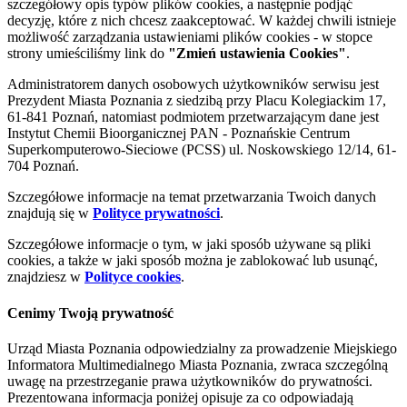
szczegółowy opis typów plików cookies, a następnie podjąć
decyzję, które z nich chcesz zaakceptować. W każdej chwili istnieje
możliwość zarządzania ustawieniami plików cookies - w stopce
strony umieściliśmy link do
"Zmień ustawienia Cookies"
.
Administratorem danych osobowych użytkowników serwisu jest
Prezydent Miasta Poznania z siedzibą przy Placu Kolegiackim 17,
61-841 Poznań, natomiast podmiotem przetwarzającym dane jest
Instytut Chemii Bioorganicznej PAN - Poznańskie Centrum
Superkomputerowo-Sieciowe (PCSS) ul. Noskowskiego 12/14, 61-
704 Poznań.
Szczegółowe informacje na temat przetwarzania Twoich danych
znajdują się w
Polityce prywatności
.
Szczegółowe informacje o tym, w jaki sposób używane są pliki
cookies, a także w jaki sposób można je zablokować lub usunąć,
znajdziesz w
Polityce cookies
.
Cenimy Twoją prywatność
Urząd Miasta Poznania odpowiedzialny za prowadzenie Miejskiego
Informatora Multimedialnego Miasta Poznania, zwraca szczególną
uwagę na przestrzeganie prawa użytkowników do prywatności.
Prezentowana informacja poniżej opisuje za co odpowiadają