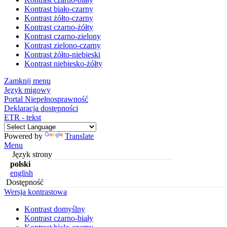
Kontrast biało-czarny
Kontrast żółto-czarny
Kontrast czarno-żółty
Kontrast czarno-zielony
Kontrast zielono-czarny
Kontrast żółto-niebieski
Kontrast niebiesko-żółty
Zamknij menu
Język migowy
Portal Niepełnosprawność
Deklaracja dostępności
ETR - tekst
Powered by
Translate
Menu
Język strony
polski
english
Dostępność
Wersja kontrastowa
Kontrast domyślny
Kontrast czarno-biały