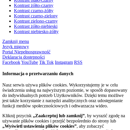
Kontrast biało-czarny
Kontrast żółto-czarny
Kontrast czarno-żółty
Kontrast czarno-zielony
Kontrast zielono-czarny
Kontrast żółto-niebieski
Kontrast niebiesko-żółty
Zamknij menu
Język migowy
Portal Niepełnosprawność
Deklaracja dostępności
Facebook
YouTube
Tik Tok
Instagram
RSS
Informacja o przetwarzaniu danych
Nasz serwis używa plików cookies. Wykorzystujemy je w celu
świadczenia usług na najwyższym poziomie, w sposób dopasowany
do indywidualnych potrzeb Użytkowników. Dzięki temu możliwe
jest także korzystanie z narzędzi analitycznych oraz udostępnianie
funkcji mediów społecznościowych i odtwarzacza wideo.
Kliknij przycisk
„Zaakceptuj lub zamknij”
, by wyrazić zgodę na
używanie plików cookies i przejść bezpośrednio do strony lub
„Wyświetl ustawienia plików cookies”
, aby zobaczyć