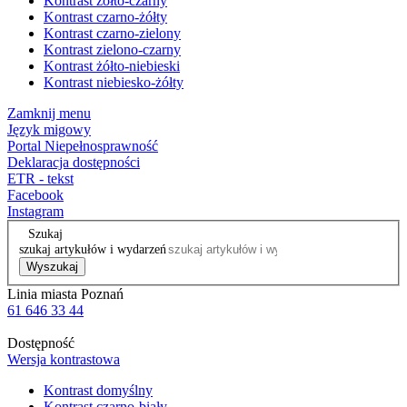
Kontrast żółto-czarny
Kontrast czarno-żółty
Kontrast czarno-zielony
Kontrast zielono-czarny
Kontrast żółto-niebieski
Kontrast niebiesko-żółty
Zamknij menu
Język migowy
Portal Niepełnosprawność
Deklaracja dostępności
ETR - tekst
Facebook
Instagram
Szukaj
szukaj artykułów i wydarzeń
Wyszukaj
Linia miasta Poznań
61 646 33 44
Dostępność
Wersja kontrastowa
Kontrast domyślny
Kontrast czarno-biały