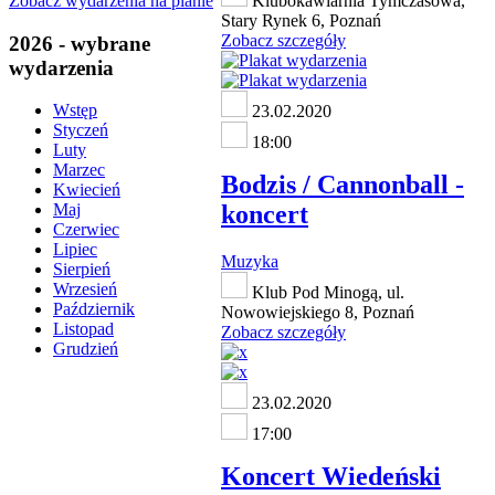
Zobacz wydarzenia na planie
Klubokawiarnia Tymczasowa,
Stary Rynek 6, Poznań
Zobacz szczegóły
2026 - wybrane
wydarzenia
Wstęp
23.02.2020
Styczeń
18:00
Luty
Marzec
Bodzis / Cannonball -
Kwiecień
koncert
Maj
Czerwiec
Lipiec
Muzyka
Sierpień
Wrzesień
Klub Pod Minogą, ul.
Październik
Nowowiejskiego 8, Poznań
Listopad
Zobacz szczegóły
Grudzień
23.02.2020
17:00
Koncert Wiedeński