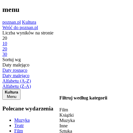
menu
poznan.pl
Kultura
Wróć do poznan.pl
Liczba wyników na stronie
20
10
20
30
Sortuj wg
Daty malejąco
Daty rosnąco
Daty malejąco
Alfabetu (A-Z)
Alfabetu (Z-A)
Kultura
Menu
Filtruj według kategorii
Polecane wydarzenia
Film
Książki
Muzyka
Muzyka
Teatr
Inne
Film
Sztuka