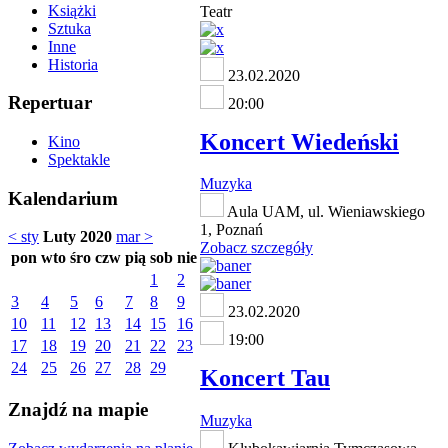
Książki
Teatr
Sztuka
Inne
Historia
23.02.2020
Repertuar
20:00
Koncert Wiedeński
Kino
Spektakle
Muzyka
Kalendarium
Aula UAM, ul. Wieniawskiego
1, Poznań
< sty
Luty 2020
mar >
Zobacz szczegóły
pon
wto
śro
czw
pią
sob
nie
1
2
3
4
5
6
7
8
9
23.02.2020
10
11
12
13
14
15
16
19:00
17
18
19
20
21
22
23
24
25
26
27
28
29
Koncert Tau
Znajdź na mapie
Muzyka