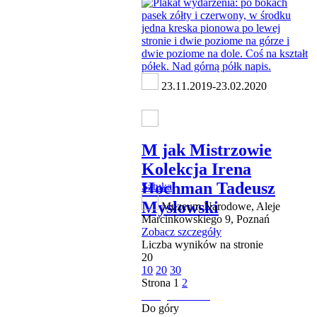
23.11.2019-23.02.2020
M jak Mistrzowie
Kolekcja Irena
Hochman Tadeusz
Sztuka
Mysłowski
Muzeum Narodowe, Aleje
Marcinkowskiego 9, Poznań
Zobacz szczegóły
Liczba wyników na stronie
20
10
20
30
Strona
1
2
następna strona
Do góry