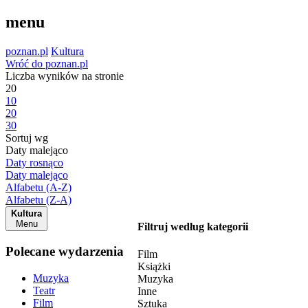
menu
poznan.pl
Kultura
Wróć do poznan.pl
Liczba wyników na stronie
20
10
20
30
Sortuj wg
Daty malejąco
Daty rosnąco
Daty malejąco
Alfabetu (A-Z)
Alfabetu (Z-A)
Kultura
Menu
Filtruj według kategorii
Polecane wydarzenia
Film
Książki
Muzyka
Muzyka
Teatr
Inne
Film
Sztuka