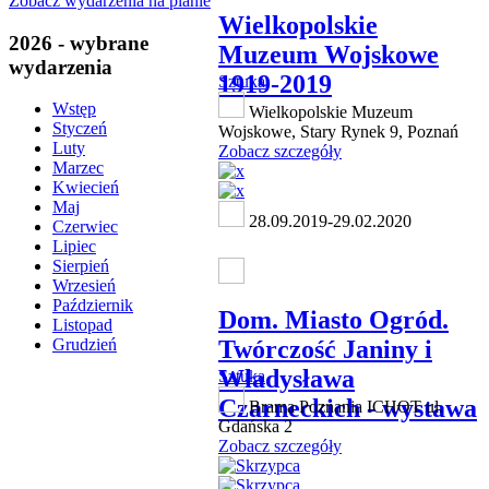
Zobacz wydarzenia na planie
Wielkopolskie
2026 - wybrane
Muzeum Wojskowe
wydarzenia
1919-2019
Sztuka
Wstęp
Wielkopolskie Muzeum
Styczeń
Wojskowe, Stary Rynek 9, Poznań
Luty
Zobacz szczegóły
Marzec
Kwiecień
Maj
28.09.2019-29.02.2020
Czerwiec
Lipiec
Sierpień
Wrzesień
Październik
Dom. Miasto Ogród.
Listopad
Twórczość Janiny i
Grudzień
Władysława
Sztuka
Czarneckich - wystawa
Brama Poznania ICHOT ul.
Gdańska 2
Zobacz szczegóły