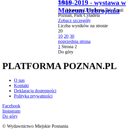
1919-2019 - wystawa w
Sztuka
Muzeum Uzbrojenia
Muzeum Uzbrojenia, Al. Armii
Poznań, Park Cytadela
Zobacz szczegóły
Liczba wyników na stronie
20
10
20
30
poprzednia strona
1
Strona
2
Do góry
PLATFORMA POZNAN.PL
O nas
Kontakt
Deklaracja dostępności
Polityka prywatności
Facebook
Instagram
Do góry
© Wydawnictwo Miejskie Posnania