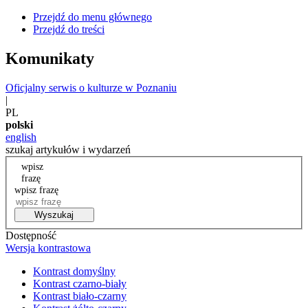
Przejdź do menu głównego
Przejdź do treści
Komunikaty
Oficjalny serwis o kulturze w Poznaniu
|
PL
polski
english
szukaj artykułów i wydarzeń
wpisz
frazę
wpisz frazę
Wyszukaj
Dostępność
Wersja kontrastowa
Kontrast domyślny
Kontrast czarno-biały
Kontrast biało-czarny