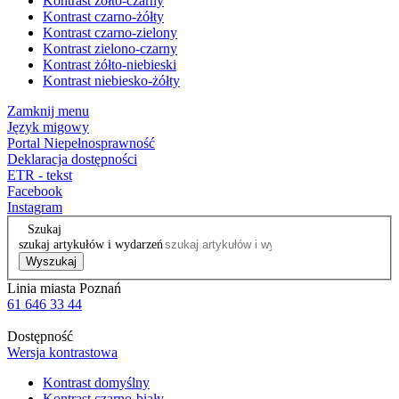
Kontrast żółto-czarny
Kontrast czarno-żółty
Kontrast czarno-zielony
Kontrast zielono-czarny
Kontrast żółto-niebieski
Kontrast niebiesko-żółty
Zamknij menu
Język migowy
Portal Niepełnosprawność
Deklaracja dostępności
ETR - tekst
Facebook
Instagram
Szukaj
szukaj artykułów i wydarzeń
Wyszukaj
Linia miasta Poznań
61 646 33 44
Dostępność
Wersja kontrastowa
Kontrast domyślny
Kontrast czarno-biały