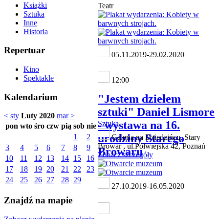
Książki
Teatr
Sztuka
Inne
Historia
Repertuar
05.11.2019-29.02.2020
Kino
Spektakle
12:00
Kalendarium
"Jestem dziełem
sztuki" Daniel Lismore
< sty
Luty 2020
mar >
- wystawa na 16.
Sztuka
pon
wto
śro
czw
pią
sob
nie
urodziny Starego
1
2
Galeria na Dziedzińcu, Stary
Browar , ul.Półwiejska 42, Poznań
3
4
5
6
7
8
9
Browaru
Zobacz szczegóły
10
11
12
13
14
15
16
17
18
19
20
21
22
23
24
25
26
27
28
29
27.10.2019-16.05.2020
Znajdź na mapie