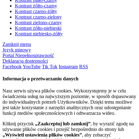
Kontrast biało-czarny
Kontrast żółto-czarny
Kontrast czarno-żółty
Kontrast czarno-zielony
Kontrast zielono-czarny
Kontrast żółto-niebieski
Kontrast niebiesko-żółty
Zamknij menu
Język migowy
Portal Niepełnosprawność
Deklaracja dostępności
Facebook
YouTube
Tik Tok
Instagram
RSS
Informacja o przetwarzaniu danych
Nasz serwis używa plików cookies. Wykorzystujemy je w celu
świadczenia usług na najwyższym poziomie, w sposób dopasowany
do indywidualnych potrzeb Użytkowników. Dzięki temu możliwe
jest także korzystanie z narzędzi analitycznych oraz udostępnianie
funkcji mediów społecznościowych i odtwarzacza wideo.
Kliknij przycisk
„Zaakceptuj lub zamknij”
, by wyrazić zgodę na
używanie plików cookies i przejść bezpośrednio do strony lub
„Wyświetl ustawienia plików cookies”
, aby zobaczyć