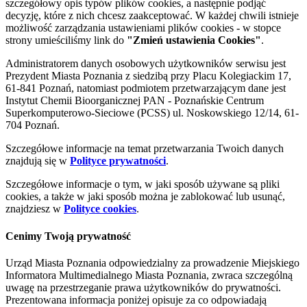
szczegółowy opis typów plików cookies, a następnie podjąć
decyzję, które z nich chcesz zaakceptować. W każdej chwili istnieje
możliwość zarządzania ustawieniami plików cookies - w stopce
strony umieściliśmy link do
"Zmień ustawienia Cookies"
.
Administratorem danych osobowych użytkowników serwisu jest
Prezydent Miasta Poznania z siedzibą przy Placu Kolegiackim 17,
61-841 Poznań, natomiast podmiotem przetwarzającym dane jest
Instytut Chemii Bioorganicznej PAN - Poznańskie Centrum
Superkomputerowo-Sieciowe (PCSS) ul. Noskowskiego 12/14, 61-
704 Poznań.
Szczegółowe informacje na temat przetwarzania Twoich danych
znajdują się w
Polityce prywatności
.
Szczegółowe informacje o tym, w jaki sposób używane są pliki
cookies, a także w jaki sposób można je zablokować lub usunąć,
znajdziesz w
Polityce cookies
.
Cenimy Twoją prywatność
Urząd Miasta Poznania odpowiedzialny za prowadzenie Miejskiego
Informatora Multimedialnego Miasta Poznania, zwraca szczególną
uwagę na przestrzeganie prawa użytkowników do prywatności.
Prezentowana informacja poniżej opisuje za co odpowiadają