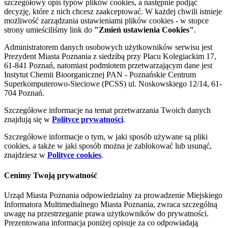
szczegółowy opis typów plików cookies, a następnie podjąć
decyzję, które z nich chcesz zaakceptować. W każdej chwili istnieje
możliwość zarządzania ustawieniami plików cookies - w stopce
strony umieściliśmy link do
"Zmień ustawienia Cookies"
.
Administratorem danych osobowych użytkowników serwisu jest
Prezydent Miasta Poznania z siedzibą przy Placu Kolegiackim 17,
61-841 Poznań, natomiast podmiotem przetwarzającym dane jest
Instytut Chemii Bioorganicznej PAN - Poznańskie Centrum
Superkomputerowo-Sieciowe (PCSS) ul. Noskowskiego 12/14, 61-
704 Poznań.
Szczegółowe informacje na temat przetwarzania Twoich danych
znajdują się w
Polityce prywatności
.
Szczegółowe informacje o tym, w jaki sposób używane są pliki
cookies, a także w jaki sposób można je zablokować lub usunąć,
znajdziesz w
Polityce cookies
.
Cenimy Twoją prywatność
Urząd Miasta Poznania odpowiedzialny za prowadzenie Miejskiego
Informatora Multimedialnego Miasta Poznania, zwraca szczególną
uwagę na przestrzeganie prawa użytkowników do prywatności.
Prezentowana informacja poniżej opisuje za co odpowiadają