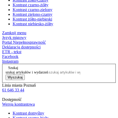
Kontrast żółto-czarny
Kontrast czarno-żółty
Kontrast czarno-zielony
Kontrast zielono-czarny
Kontrast żółto-niebieski
Kontrast niebiesko-żółty
Zamknij menu
Język migowy
Portal Niepełnosprawność
Deklaracja dostępności
ETR - tekst
Facebook
Instagram
Szukaj
szukaj artykułów i wydarzeń
Wyszukaj
Linia miasta Poznań
61 646 33 44
Dostępność
Wersja kontrastowa
Kontrast domyślny
Kontrast czarno-biały