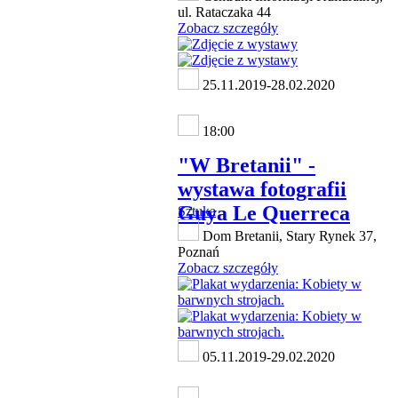
ul. Rataczaka 44
Zobacz szczegóły
25.11.2019-28.02.2020
18:00
"W Bretanii" -
wystawa fotografii
Guya Le Querreca
Sztuka
Dom Bretanii, Stary Rynek 37,
Poznań
Zobacz szczegóły
05.11.2019-29.02.2020