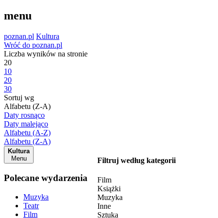
menu
poznan.pl
Kultura
Wróć do poznan.pl
Liczba wyników na stronie
20
10
20
30
Sortuj wg
Alfabetu (Z-A)
Daty rosnąco
Daty malejąco
Alfabetu (A-Z)
Alfabetu (Z-A)
Kultura
Menu
Filtruj według kategorii
Polecane wydarzenia
Film
Książki
Muzyka
Muzyka
Teatr
Inne
Film
Sztuka