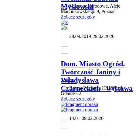
Mysłowski
Muzeum Narodowe, Aleje
Marcinkowskiego 9, Poznań
Zobacz szczegóły
28.09.2019-29.02.2020
Dom. Miasto Ogród.
Twórczość Janiny i
Władysława
Sztuka
Czarneckich - wystawa
Brama Poznania ICHOT ul.
Gdańska 2
Zobacz szczegóły
14.01-09.02.2020