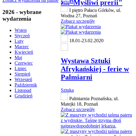
Zobacz wydarzenia na planie
z..."Myśliwi prerii"
Sztuka
I piętro Pałacu Górków, ul.
2026 - wybrane
Wodna 27, Poznań
wydarzenia
Zobacz szczegóły
Wstęp
Styczeń
18.01-23.02.2020
Luty
Marzec
Kwiecień
Maj
Wystawa Sztuki
Czerwiec
Afrykańskiej - ferie w
Lipiec
Sierpień
Palmiarni
Wrzesień
Październik
Sztuka
Listopad
Grudzień
Palmiarnia Poznańska, ul.
Matejki 18, Poznań
Zobacz szczegóły