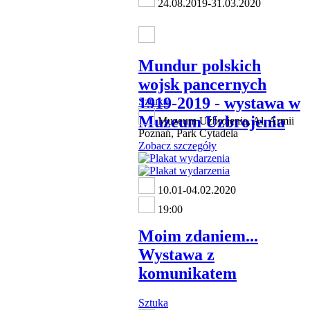
24.08.2019-31.03.2020
Mundur polskich
wojsk pancernych
1919-2019 - wystawa w
Sztuka
Muzeum Uzbrojenia
Muzeum Uzbrojenia, Al. Armii
Poznań, Park Cytadela
Zobacz szczegóły
10.01-04.02.2020
19:00
Moim zdaniem...
Wystawa z
komunikatem
Sztuka