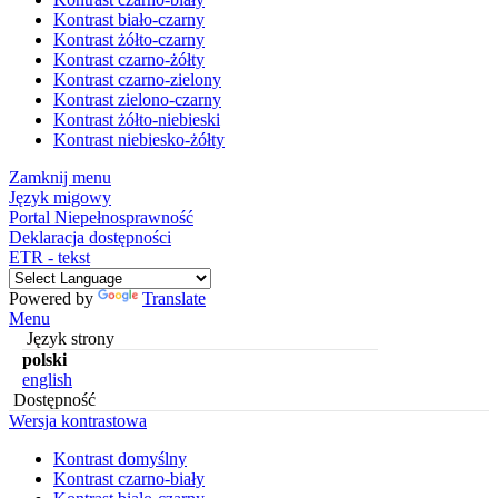
Kontrast biało-czarny
Kontrast żółto-czarny
Kontrast czarno-żółty
Kontrast czarno-zielony
Kontrast zielono-czarny
Kontrast żółto-niebieski
Kontrast niebiesko-żółty
Zamknij menu
Język migowy
Portal Niepełnosprawność
Deklaracja dostępności
ETR - tekst
Powered by
Translate
Menu
Język strony
polski
english
Dostępność
Wersja kontrastowa
Kontrast domyślny
Kontrast czarno-biały