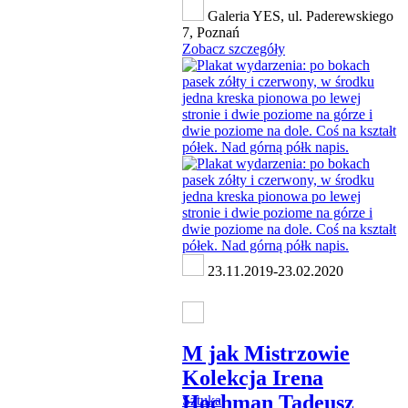
Galeria YES, ul. Paderewskiego
7, Poznań
Zobacz szczegóły
23.11.2019-23.02.2020
M jak Mistrzowie
Kolekcja Irena
Hochman Tadeusz
Sztuka