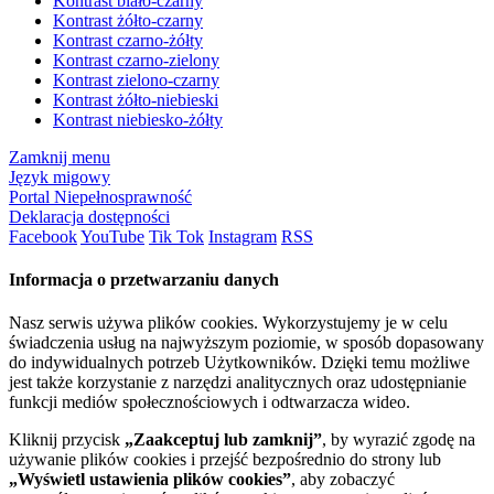
Kontrast biało-czarny
Kontrast żółto-czarny
Kontrast czarno-żółty
Kontrast czarno-zielony
Kontrast zielono-czarny
Kontrast żółto-niebieski
Kontrast niebiesko-żółty
Zamknij menu
Język migowy
Portal Niepełnosprawność
Deklaracja dostępności
Facebook
YouTube
Tik Tok
Instagram
RSS
Informacja o przetwarzaniu danych
Nasz serwis używa plików cookies. Wykorzystujemy je w celu
świadczenia usług na najwyższym poziomie, w sposób dopasowany
do indywidualnych potrzeb Użytkowników. Dzięki temu możliwe
jest także korzystanie z narzędzi analitycznych oraz udostępnianie
funkcji mediów społecznościowych i odtwarzacza wideo.
Kliknij przycisk
„Zaakceptuj lub zamknij”
, by wyrazić zgodę na
używanie plików cookies i przejść bezpośrednio do strony lub
„Wyświetl ustawienia plików cookies”
, aby zobaczyć