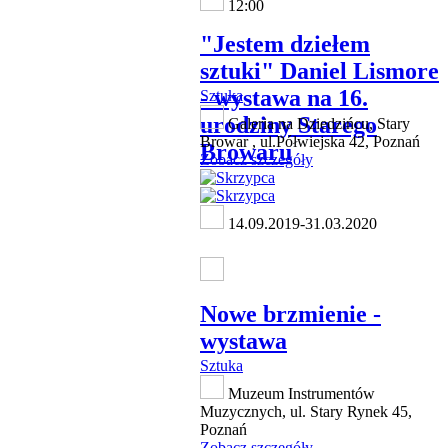
12:00
"Jestem dziełem
sztuki" Daniel Lismore
- wystawa na 16.
Sztuka
urodziny Starego
Galeria na Dziedzińcu, Stary
Browar , ul.Półwiejska 42, Poznań
Browaru
Zobacz szczegóły
14.09.2019-31.03.2020
Nowe brzmienie -
wystawa
Sztuka
Muzeum Instrumentów
Muzycznych, ul. Stary Rynek 45,
Poznań
Zobacz szczegóły