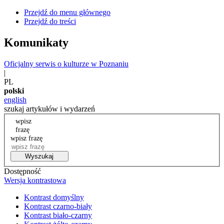
Przejdź do menu głównego
Przejdź do treści
Komunikaty
Oficjalny serwis o kulturze w Poznaniu
|
PL
polski
english
szukaj artykułów i wydarzeń
wpisz
frazę
wpisz frazę
Wyszukaj
Dostępność
Wersja kontrastowa
Kontrast domyślny
Kontrast czarno-biały
Kontrast biało-czarny