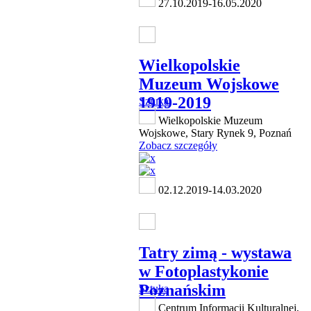
27.10.2019-16.05.2020
Wielkopolskie
Muzeum Wojskowe
1919-2019
Sztuka
Wielkopolskie Muzeum
Wojskowe, Stary Rynek 9, Poznań
Zobacz szczegóły
02.12.2019-14.03.2020
Tatry zimą - wystawa
w Fotoplastykonie
Poznańskim
Sztuka
Centrum Informacji Kulturalnej,