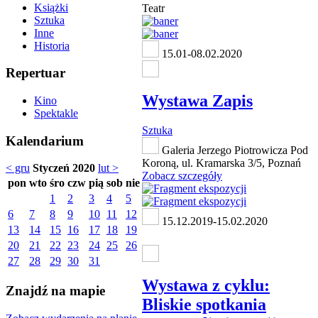
Książki
Teatr
Sztuka
Inne
Historia
15.01-08.02.2020
Repertuar
Wystawa Zapis
Kino
Spektakle
Sztuka
Kalendarium
Galeria Jerzego Piotrowicza Pod
Koroną, ul. Kramarska 3/5, Poznań
< gru
Styczeń 2020
lut >
Zobacz szczegóły
pon
wto
śro
czw
pią
sob
nie
1
2
3
4
5
6
7
8
9
10
11
12
15.12.2019-15.02.2020
13
14
15
16
17
18
19
20
21
22
23
24
25
26
27
28
29
30
31
Wystawa z cyklu:
Znajdź na mapie
Bliskie spotkania