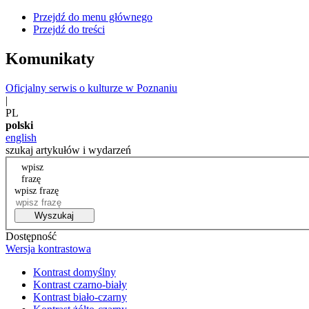
Przejdź do menu głównego
Przejdź do treści
Komunikaty
Oficjalny serwis o kulturze w Poznaniu
|
PL
polski
english
szukaj artykułów i wydarzeń
wpisz
frazę
wpisz frazę
Wyszukaj
Dostępność
Wersja kontrastowa
Kontrast domyślny
Kontrast czarno-biały
Kontrast biało-czarny