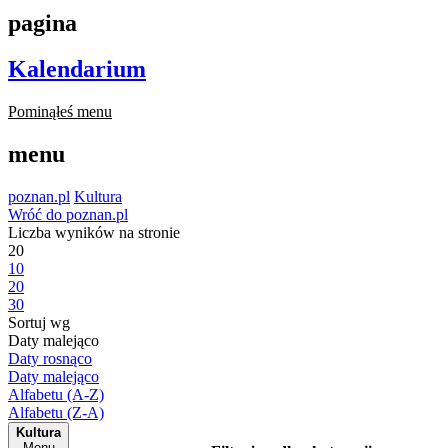
pagina
Kalendarium
Pominąłeś menu
menu
poznan.pl
Kultura
Wróć do poznan.pl
Liczba wyników na stronie
20
10
20
30
Sortuj wg
Daty malejąco
Daty rosnąco
Daty malejąco
Alfabetu (A-Z)
Alfabetu (Z-A)
Kultura
Menu