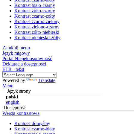
Kontrast biało-czarny
Kontrast żółto-czarny
Kontrast czarno-żółty
Kontrast czarno-zielony
Kontrast zielono-czarny
Kontrast żółto-niebieski
Kontrast niebiesko-żółty
Zamknij menu
Język migowy
Portal Niepełnosprawność
Deklaracja dostępności
ETR - tekst
Powered by
Translate
Menu
Język strony
polski
english
Dostępność
Wersja kontrastowa
Kontrast domyślny
Kontrast czarno-biały