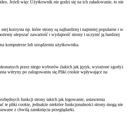
eo. Jeżeli więc Użytkownik nie godzi się na ich załadowanie, to nie
niej korzysta np. które strony są najbardziej i najmniej popularne i w
żemy ulepszać zawartość i wydajność strony i uczynić ją bardziej
 na komputerze lub urządzeniu użytkownika.
dokonanych przez niego wyborów (takich jak język, wyrażone zgody)
wania witryny po zalogowaniu się.Pliki cookie wpływające na
ezbędnych funkcji strony takich jak logowanie, ustawienia
 te pliki cookie, jednakże niektóre funkcjonalności strony mogą nie
suwane z chwilą zamknięcia przeglądarki.