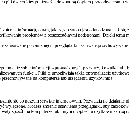
ych plików cookies ponieważ ładowane są dopiero przy odtwarzaniu wid
ierają informację o tym, jak często strona jest odwiedzana i jak się z 
ntyfikowaniu problemów z poszczególnymi podstronami. Dzięki temu mo
 nie są usuwane po zamknięciu przeglądarki i są trwale przechowywane
rzypomnienie sobie informacji wprowadzonych przez użytkownika lub 
nalizowanych funkcji. Pliki te umożliwiają także optymalizację użytko
ale przechowywane na komputerze lub urządzeniu użytkownika.
szanie się po naszym serwisie internetowym. Pozwalają na działanie ni
yć wyłączone. Możesz zmienić ustawienia przeglądarki, aby zablokować
trwały sposób na komputerze lub innym urządzeniu użytkownika i są u