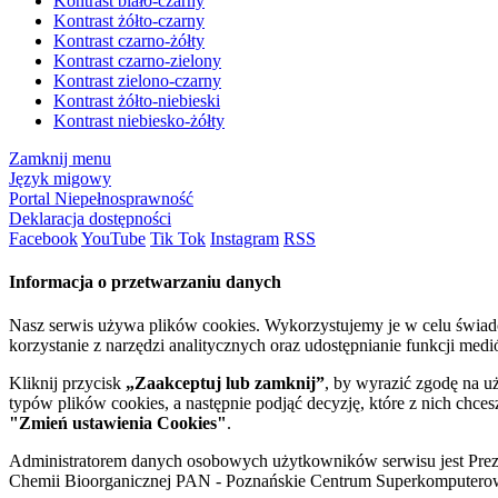
Kontrast biało-czarny
Kontrast żółto-czarny
Kontrast czarno-żółty
Kontrast czarno-zielony
Kontrast zielono-czarny
Kontrast żółto-niebieski
Kontrast niebiesko-żółty
Zamknij menu
Język migowy
Portal Niepełnosprawność
Deklaracja dostępności
Facebook
YouTube
Tik Tok
Instagram
RSS
Informacja o przetwarzaniu danych
Nasz serwis używa plików cookies. Wykorzystujemy je w celu świa
korzystanie z narzędzi analitycznych oraz udostępnianie funkcji me
Kliknij przycisk
„Zaakceptuj lub zamknij”
, by wyrazić zgodę na u
typów plików cookies, a następnie podjąć decyzję, które z nich chce
"Zmień ustawienia Cookies"
.
Administratorem danych osobowych użytkowników serwisu jest Prezyd
Chemii Bioorganicznej PAN - Poznańskie Centrum Superkomputerow