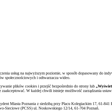
dczenia usług na najwyższym poziomie, w sposób dopasowany do indy
diów społecznościowych i odtwarzacza wideo.
żywanie plików cookies i przejść bezpośrednio do strony lub
„Wyświetl
sz zaakceptować. W każdej chwili istnieje możliwość zarządzania ustaw
ent Miasta Poznania z siedzibą przy Placu Kolegiackim 17, 61-841 P
o-Sieciowe (PCSS) ul. Noskowskiego 12/14, 61-704 Poznań.