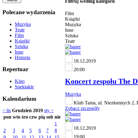
Filtruj według kategorii
Polecane wydarzenia
Film
Książki
Muzyka
Muzyka
Teatr
Inne
Film
Sztuka
Książki
Teatr
Sztuka
Inne
Historia
18.12.2019
Repertuar
20:00
Koncert zespołu The D
Kino
Spektakle
Muzyka
Kalendarium
Klub Tama, ul. Niezłomnych 2, 
Zobacz szczegóły
< lis
Grudzień 2019
sty >
pon
wto
śro
czw
pią
sob
nie
1
18.12.2019
2
3
4
5
6
7
8
19:00
9
10
11
12
13
14
15