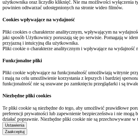
użytkownika oraz liczydło kliknięć. Nie ma możliwości wyłączenia t
powinien odtwarzać udostępnionych na stronie wideo filmów.
Cookies wpływające na wydajność
Pliki cookies o charakterze analitycznym, wpływającym na wydajność zb
jaki sposób Użytkownicy poruszają się po serwisie. Pomagają w ide
przyjazną i intuicyjną dla użytkownika.
Pliki cookie o charakterze analitycznym i wpływające na wydajność
Funkcjonalne pliki
Pliki cookie wpływające na funkcjonalność umożliwiają witrynie p
i mają na celu umożliwienie korzystania z lepszych i bardziej sperso
funkcjonalność nie są usuwane po zamknięciu przeglądarki i są trw
Niezbędne pliki cookies
Te pliki cookie są niezbędne do tego, aby umożliwić prawidłowe poru
preferencji prywatności lub zapewnienie bezpieczeństwa i nie mogą b
działać poprawnie. Niezbędne pliki cookie nie są przechowywane w 
Ustawienia
Zaakceptuj