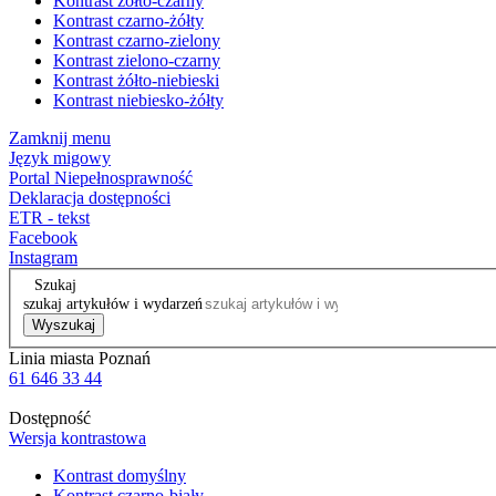
Kontrast żółto-czarny
Kontrast czarno-żółty
Kontrast czarno-zielony
Kontrast zielono-czarny
Kontrast żółto-niebieski
Kontrast niebiesko-żółty
Zamknij menu
Język migowy
Portal Niepełnosprawność
Deklaracja dostępności
ETR - tekst
Facebook
Instagram
Szukaj
szukaj artykułów i wydarzeń
Wyszukaj
Linia miasta Poznań
61 646 33 44
Dostępność
Wersja kontrastowa
Kontrast domyślny
Kontrast czarno-biały