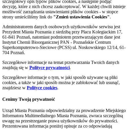
szczegółowy opis typów plików cookies, a następnie podjąć
decyzję, które z nich chcesz zaakceptować. W każdej chwili istnieje
możliwość zarządzania ustawieniami plików cookies - w stopce
strony umieściliśmy link do
"Zmień ustawienia Cookies"
.
Administratorem danych osobowych użytkowników serwisu jest
Prezydent Miasta Poznania z siedzibą przy Placu Kolegiackim 17,
61-841 Poznań, natomiast podmiotem przetwarzającym dane jest
Instytut Chemii Bioorganicznej PAN - Poznańskie Centrum
Superkomputerowo-Sieciowe (PCSS) ul. Noskowskiego 12/14, 61-
704 Poznań.
Szczegółowe informacje na temat przetwarzania Twoich danych
znajdują się w
Polityce prywatności
.
Szczegółowe informacje o tym, w jaki sposób używane są pliki
cookies, a także w jaki sposób można je zablokować lub usunąć,
znajdziesz w
Polityce cookies
.
Cenimy Twoją prywatność
Urząd Miasta Poznania odpowiedzialny za prowadzenie Miejskiego
Informatora Multimedialnego Miasta Poznania, zwraca szczególną
uwagę na przestrzeganie prawa użytkowników do prywatności.
Prezentowana informacja poniżej opisuje za co odpowiadają