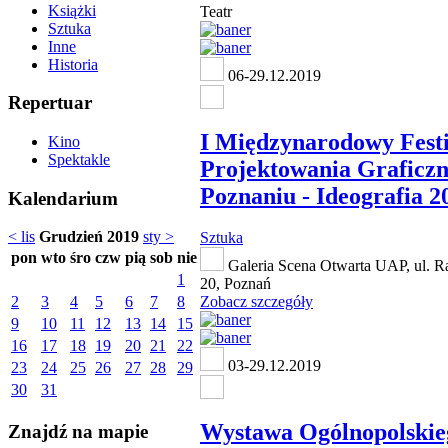
Książki
Teatr
Sztuka
Inne
Historia
06-29.12.2019
Repertuar
I Międzynarodowy Fest
Kino
Spektakle
Projektowania Graficz
Poznaniu - Ideografia 2
Kalendarium
< lis
Grudzień 2019
sty >
Sztuka
pon
wto
śro
czw
pią
sob
nie
Galeria Scena Otwarta UAP, ul. R
1
20, Poznań
2
3
4
5
6
7
8
Zobacz szczegóły
9
10
11
12
13
14
15
16
17
18
19
20
21
22
03-29.12.2019
23
24
25
26
27
28
29
30
31
Wystawa Ogólnopolskie
Znajdź na mapie