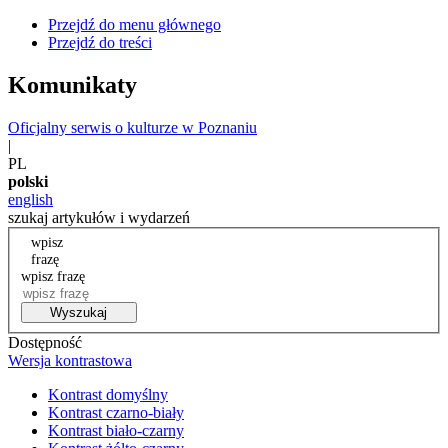
Przejdź do menu głównego
Przejdź do treści
Komunikaty
Oficjalny serwis o kulturze w Poznaniu
|
PL
polski
english
szukaj artykułów i wydarzeń
wpisz
frazę
wpisz frazę
Wyszukaj
Dostępność
Wersja kontrastowa
Kontrast domyślny
Kontrast czarno-biały
Kontrast biało-czarny