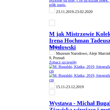
23.11.2019-23.02.2020
M jak Mistrzowie Kole
Irena Hochman Tadeus
Mysłowski
Sztuka
Muzeum Narodowe, Aleje Marcin
9, Poznań
Zobacz szczegóły
15.11-23.12.2019
Wystawa - Michał Bugal
Zjawiska wirujące i mę