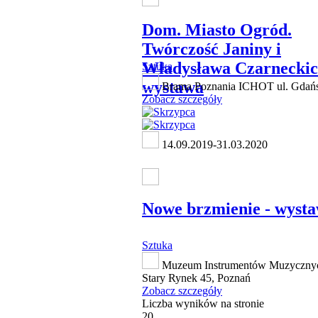
Dom. Miasto Ogród.
Twórczość Janiny i
Władysława Czarneckic
Sztuka
wystawa
Brama Poznania ICHOT ul. Gdań
Zobacz szczegóły
14.09.2019-31.03.2020
Nowe brzmienie - wyst
Sztuka
Muzeum Instrumentów Muzycznych
Stary Rynek 45, Poznań
Zobacz szczegóły
Liczba wyników na stronie
20