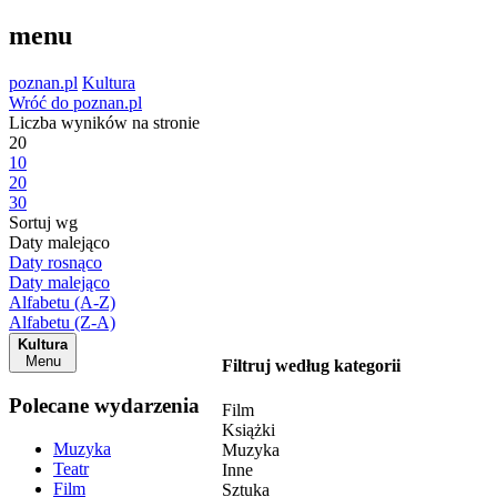
menu
poznan.pl
Kultura
Wróć do poznan.pl
Liczba wyników na stronie
20
10
20
30
Sortuj wg
Daty malejąco
Daty rosnąco
Daty malejąco
Alfabetu (A-Z)
Alfabetu (Z-A)
Kultura
Menu
Filtruj według kategorii
Polecane wydarzenia
Film
Książki
Muzyka
Muzyka
Teatr
Inne
Film
Sztuka