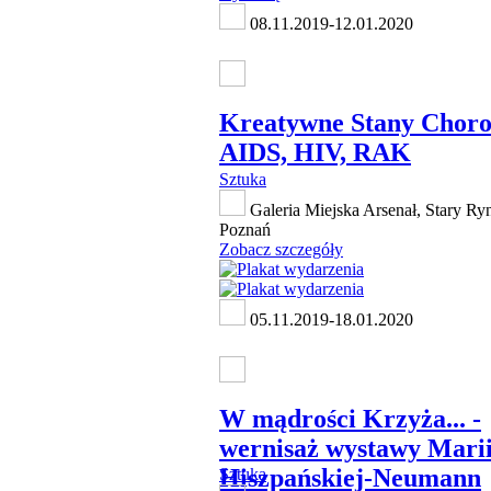
08.11.2019-12.01.2020
Kreatywne Stany Chor
AIDS, HIV, RAK
Sztuka
Galeria Miejska Arsenał, Stary Ry
Poznań
Zobacz szczegóły
05.11.2019-18.01.2020
W mądrości Krzyża... -
wernisaż wystawy Mari
Hiszpańskiej-Neumann
Sztuka