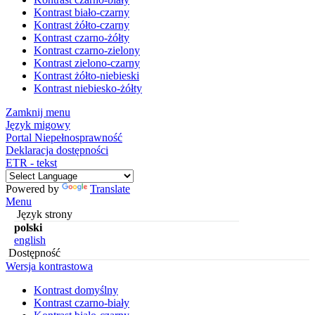
Kontrast biało-czarny
Kontrast żółto-czarny
Kontrast czarno-żółty
Kontrast czarno-zielony
Kontrast zielono-czarny
Kontrast żółto-niebieski
Kontrast niebiesko-żółty
Zamknij menu
Język migowy
Portal Niepełnosprawność
Deklaracja dostępności
ETR - tekst
Powered by
Translate
Menu
Język strony
polski
english
Dostępność
Wersja kontrastowa
Kontrast domyślny
Kontrast czarno-biały