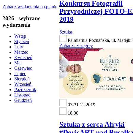
Konkursu Fotografii
Zobacz wydarzenia na planie
Przyrodniczej FOTO-
2026 - wybrane
2019
wydarzenia
Sztuka
Wstęp
Palmiarnia Poznańska, ul. Matejki
Styczeń
Zobacz szczegóły
Luty
Marzec
Kwiecień
Maj
Czerwiec
Lipiec
Sierpień
Wrzesień
Październik
Listopad
Grudzień
03-31.12.2019
18:00
Sztuka z serca Afryki
#DorisART nad Rusałk