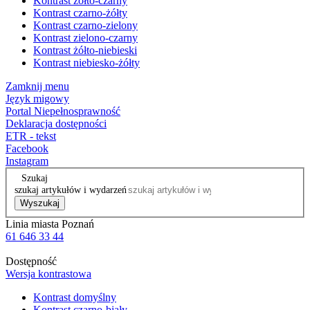
Kontrast żółto-czarny
Kontrast czarno-żółty
Kontrast czarno-zielony
Kontrast zielono-czarny
Kontrast żółto-niebieski
Kontrast niebiesko-żółty
Zamknij menu
Język migowy
Portal Niepełnosprawność
Deklaracja dostępności
ETR - tekst
Facebook
Instagram
Szukaj
szukaj artykułów i wydarzeń
Wyszukaj
Linia miasta Poznań
61 646 33 44
Dostępność
Wersja kontrastowa
Kontrast domyślny
Kontrast czarno-biały