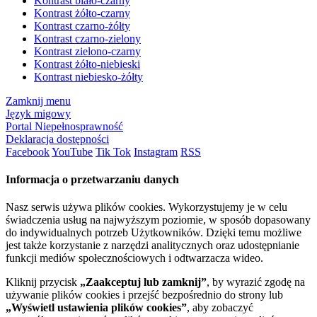
Kontrast biało-czarny
Kontrast żółto-czarny
Kontrast czarno-żółty
Kontrast czarno-zielony
Kontrast zielono-czarny
Kontrast żółto-niebieski
Kontrast niebiesko-żółty
Zamknij menu
Język migowy
Portal Niepełnosprawność
Deklaracja dostępności
Facebook
YouTube
Tik Tok
Instagram
RSS
Informacja o przetwarzaniu danych
Nasz serwis używa plików cookies. Wykorzystujemy je w celu
świadczenia usług na najwyższym poziomie, w sposób dopasowany
do indywidualnych potrzeb Użytkowników. Dzięki temu możliwe
jest także korzystanie z narzędzi analitycznych oraz udostępnianie
funkcji mediów społecznościowych i odtwarzacza wideo.
Kliknij przycisk
„Zaakceptuj lub zamknij”
, by wyrazić zgodę na
używanie plików cookies i przejść bezpośrednio do strony lub
„Wyświetl ustawienia plików cookies”
, aby zobaczyć