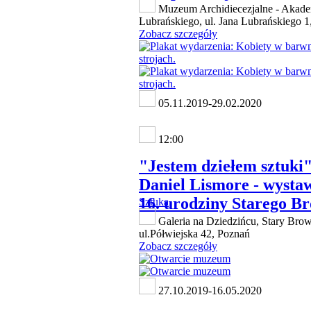
Muzeum Archidiecezjalne - Akad
Lubrańskiego, ul. Jana Lubrańskiego 1
Zobacz szczegóły
05.11.2019-29.02.2020
12:00
"Jestem dziełem sztuki
Daniel Lismore - wysta
16. urodziny Starego B
Sztuka
Galeria na Dziedzińcu, Stary Brow
ul.Półwiejska 42, Poznań
Zobacz szczegóły
27.10.2019-16.05.2020