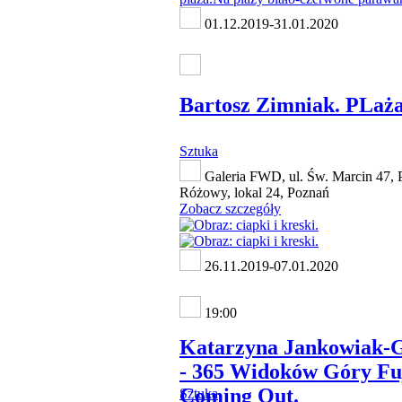
01.12.2019-31.01.2020
Bartosz Zimniak. PLaż
Sztuka
Galeria FWD, ul. Św. Marcin 47, 
Różowy, lokal 24, Poznań
Zobacz szczegóły
26.11.2019-07.01.2020
19:00
Katarzyna Jankowiak
- 365 Widoków Góry Fuj
Coming Out.
Sztuka