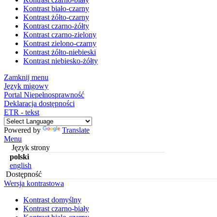
Kontrast biało-czarny
Kontrast żółto-czarny
Kontrast czarno-żółty
Kontrast czarno-zielony
Kontrast zielono-czarny
Kontrast żółto-niebieski
Kontrast niebiesko-żółty
Zamknij menu
Język migowy
Portal Niepełnosprawność
Deklaracja dostępności
ETR - tekst
Powered by
Translate
Menu
Język strony
polski
english
Dostępność
Wersja kontrastowa
Kontrast domyślny
Kontrast czarno-biały