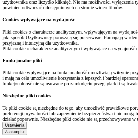
użytkownika oraz liczydło kliknięć. Nie ma możliwości wyłączenia t
powinien odtwarzać udostępnionych na stronie wideo filmów.
Cookies wpływające na wydajność
Pliki cookies o charakterze analitycznym, wpływającym na wydajność zb
jaki sposób Użytkownicy poruszają się po serwisie. Pomagają w ide
przyjazną i intuicyjną dla użytkownika.
Pliki cookie o charakterze analitycznym i wpływające na wydajność
Funkcjonalne pliki
Pliki cookie wpływające na funkcjonalność umożliwiają witrynie p
i mają na celu umożliwienie korzystania z lepszych i bardziej sperso
funkcjonalność nie są usuwane po zamknięciu przeglądarki i są trw
Niezbędne pliki cookies
Te pliki cookie są niezbędne do tego, aby umożliwić prawidłowe poru
preferencji prywatności lub zapewnienie bezpieczeństwa i nie mogą b
działać poprawnie. Niezbędne pliki cookie nie są przechowywane w 
Ustawienia
Zaakceptuj