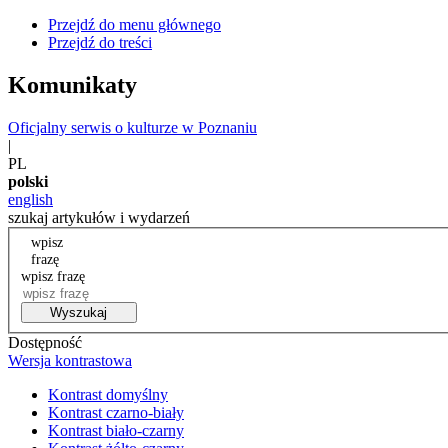
Przejdź do menu głównego
Przejdź do treści
Komunikaty
Oficjalny serwis o kulturze w Poznaniu
|
PL
polski
english
szukaj artykułów i wydarzeń
wpisz
frazę
wpisz frazę
Wyszukaj
Dostępność
Wersja kontrastowa
Kontrast domyślny
Kontrast czarno-biały
Kontrast biało-czarny