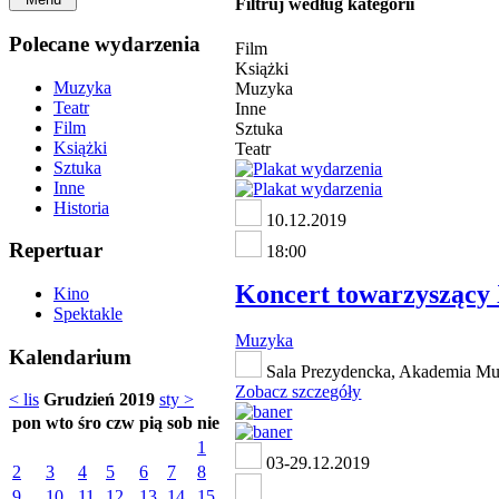
Filtruj według kategorii
Polecane wydarzenia
Film
Książki
Muzyka
Muzyka
Teatr
Inne
Film
Sztuka
Książki
Teatr
Sztuka
Inne
Historia
10.12.2019
Repertuar
18:00
Koncert towarzysząc
Kino
Spektakle
Muzyka
Kalendarium
Sala Prezydencka, Akademia Muzy
Zobacz szczegóły
< lis
Grudzień 2019
sty >
pon
wto
śro
czw
pią
sob
nie
1
03-29.12.2019
2
3
4
5
6
7
8
9
10
11
12
13
14
15