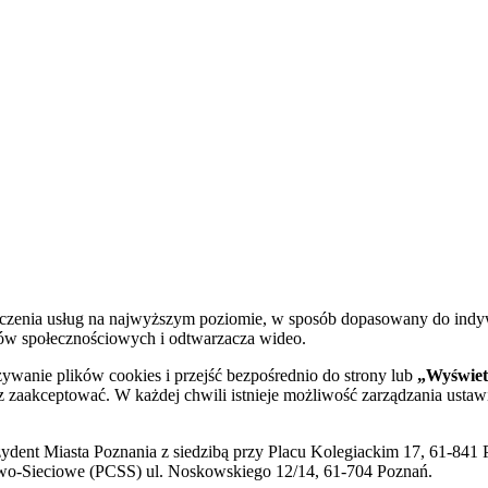
dczenia usług na najwyższym poziomie, w sposób dopasowany do indy
diów społecznościowych i odtwarzacza wideo.
żywanie plików cookies i przejść bezpośrednio do strony lub
„Wyświetl
sz zaakceptować. W każdej chwili istnieje możliwość zarządzania ustaw
ent Miasta Poznania z siedzibą przy Placu Kolegiackim 17, 61-841 P
o-Sieciowe (PCSS) ul. Noskowskiego 12/14, 61-704 Poznań.