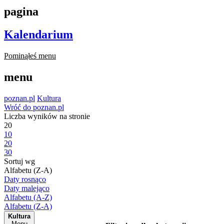
pagina
Kalendarium
Pominąłeś menu
menu
poznan.pl
Kultura
Wróć do poznan.pl
Liczba wyników na stronie
20
10
20
30
Sortuj wg
Alfabetu (Z-A)
Daty rosnąco
Daty malejąco
Alfabetu (A-Z)
Alfabetu (Z-A)
Kultura
Menu