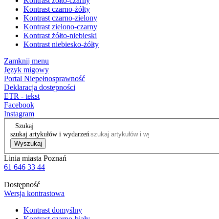
Kontrast żółto-czarny
Kontrast czarno-żółty
Kontrast czarno-zielony
Kontrast zielono-czarny
Kontrast żółto-niebieski
Kontrast niebiesko-żółty
Zamknij menu
Język migowy
Portal Niepełnosprawność
Deklaracja dostępności
ETR - tekst
Facebook
Instagram
Szukaj
szukaj artykułów i wydarzeń
Wyszukaj
Linia miasta Poznań
61 646 33 44
Dostępność
Wersja kontrastowa
Kontrast domyślny
Kontrast czarno-biały