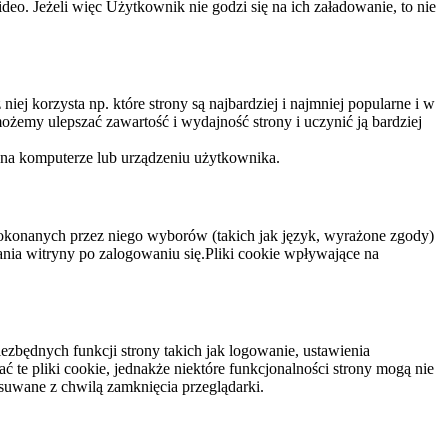
eo. Jeżeli więc Użytkownik nie godzi się na ich załadowanie, to nie
niej korzysta np. które strony są najbardziej i najmniej popularne i w
żemy ulepszać zawartość i wydajność strony i uczynić ją bardziej
 na komputerze lub urządzeniu użytkownika.
dokonanych przez niego wyborów (takich jak język, wyrażone zgody)
wania witryny po zalogowaniu się.Pliki cookie wpływające na
ezbędnych funkcji strony takich jak logowanie, ustawienia
 te pliki cookie, jednakże niektóre funkcjonalności strony mogą nie
suwane z chwilą zamknięcia przeglądarki.