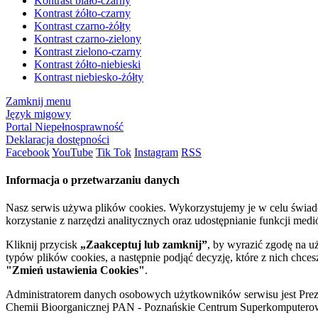
Kontrast biało-czarny
Kontrast żółto-czarny
Kontrast czarno-żółty
Kontrast czarno-zielony
Kontrast zielono-czarny
Kontrast żółto-niebieski
Kontrast niebiesko-żółty
Zamknij menu
Język migowy
Portal Niepełnosprawność
Deklaracja dostępności
Facebook
YouTube
Tik Tok
Instagram
RSS
Informacja o przetwarzaniu danych
Nasz serwis używa plików cookies. Wykorzystujemy je w celu świa
korzystanie z narzędzi analitycznych oraz udostępnianie funkcji me
Kliknij przycisk
„Zaakceptuj lub zamknij”
, by wyrazić zgodę na u
typów plików cookies, a następnie podjąć decyzję, które z nich chce
"Zmień ustawienia Cookies"
.
Administratorem danych osobowych użytkowników serwisu jest Prezyd
Chemii Bioorganicznej PAN - Poznańskie Centrum Superkomputerow