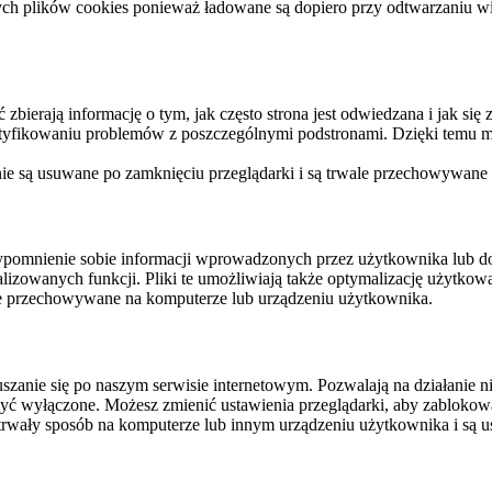
ych plików cookies ponieważ ładowane są dopiero przy odtwarzaniu wid
ierają informację o tym, jak często strona jest odwiedzana i jak się z 
ntyfikowaniu problemów z poszczególnymi podstronami. Dzięki temu mo
 nie są usuwane po zamknięciu przeglądarki i są trwale przechowywane
rzypomnienie sobie informacji wprowadzonych przez użytkownika lub 
nalizowanych funkcji. Pliki te umożliwiają także optymalizację użytko
ale przechowywane na komputerze lub urządzeniu użytkownika.
szanie się po naszym serwisie internetowym. Pozwalają na działanie ni
yć wyłączone. Możesz zmienić ustawienia przeglądarki, aby zablokować
trwały sposób na komputerze lub innym urządzeniu użytkownika i są u