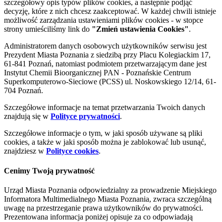
szczegółowy opis typów plików cookies, a następnie podjąć
decyzję, które z nich chcesz zaakceptować. W każdej chwili istnieje
możliwość zarządzania ustawieniami plików cookies - w stopce
strony umieściliśmy link do
"Zmień ustawienia Cookies"
.
Administratorem danych osobowych użytkowników serwisu jest
Prezydent Miasta Poznania z siedzibą przy Placu Kolegiackim 17,
61-841 Poznań, natomiast podmiotem przetwarzającym dane jest
Instytut Chemii Bioorganicznej PAN - Poznańskie Centrum
Superkomputerowo-Sieciowe (PCSS) ul. Noskowskiego 12/14, 61-
704 Poznań.
Szczegółowe informacje na temat przetwarzania Twoich danych
znajdują się w
Polityce prywatności
.
Szczegółowe informacje o tym, w jaki sposób używane są pliki
cookies, a także w jaki sposób można je zablokować lub usunąć,
znajdziesz w
Polityce cookies
.
Cenimy Twoją prywatność
Urząd Miasta Poznania odpowiedzialny za prowadzenie Miejskiego
Informatora Multimedialnego Miasta Poznania, zwraca szczególną
uwagę na przestrzeganie prawa użytkowników do prywatności.
Prezentowana informacja poniżej opisuje za co odpowiadają