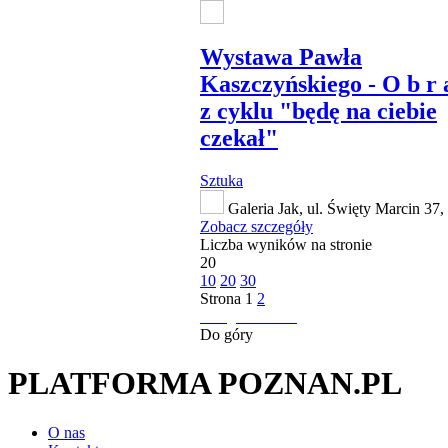
Wystawa Pawła
Kaszczyńskiego - O b r a
z cyklu "będę na ciebie
czekał"
Sztuka
Galeria Jak, ul. Święty Marcin 37
Zobacz szczegóły
Liczba wyników na stronie
20
10
20
30
Strona
1
2
następna strona
Do góry
PLATFORMA POZNAN.PL
O nas