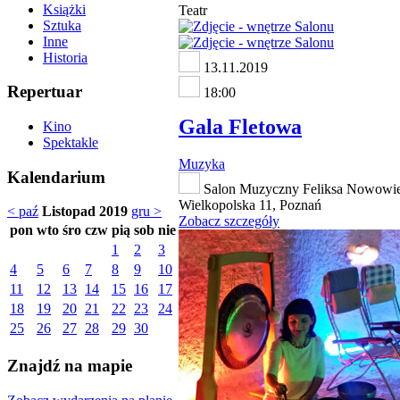
Książki
Teatr
Sztuka
Inne
Historia
13.11.2019
Repertuar
18:00
Gala Fletowa
Kino
Spektakle
Muzyka
Kalendarium
Salon Muzyczny Feliksa Nowowiej
Wielkopolska 11, Poznań
< paź
Listopad 2019
gru >
Zobacz szczegóły
pon
wto
śro
czw
pią
sob
nie
1
2
3
4
5
6
7
8
9
10
11
12
13
14
15
16
17
18
19
20
21
22
23
24
25
26
27
28
29
30
Znajdź na mapie