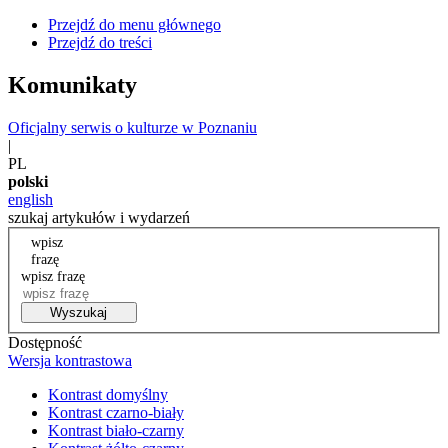
Przejdź do menu głównego
Przejdź do treści
Komunikaty
Oficjalny serwis o kulturze w Poznaniu
|
PL
polski
english
szukaj artykułów i wydarzeń
wpisz
frazę
wpisz frazę
Wyszukaj
Dostępność
Wersja kontrastowa
Kontrast domyślny
Kontrast czarno-biały
Kontrast biało-czarny