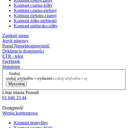
Kontrast żółto-czarny
Kontrast czarno-żółty
Kontrast czarno-zielony
Kontrast zielono-czarny
Kontrast żółto-niebieski
Kontrast niebiesko-żółty
Zamknij menu
Język migowy
Portal Niepełnosprawność
Deklaracja dostępności
ETR - tekst
Facebook
Instagram
Szukaj
szukaj artykułów i wydarzeń
Wyszukaj
Linia miasta Poznań
61 646 33 44
Dostępność
Wersja kontrastowa
Kontrast domyślny
Kontrast czarno-biały