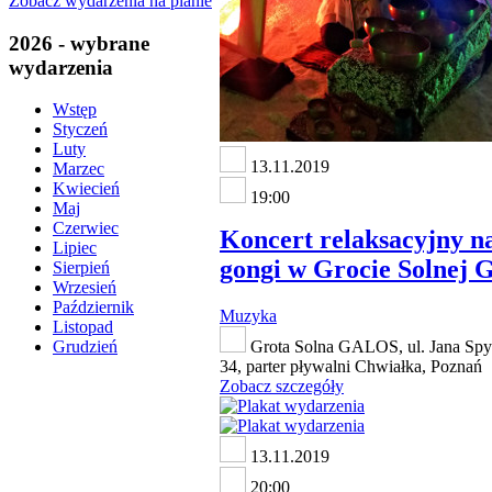
Zobacz wydarzenia na planie
2026 - wybrane
wydarzenia
Wstęp
Styczeń
Luty
13.11.2019
Marzec
Kwiecień
19:00
Maj
Czerwiec
Koncert relaksacyjny na
Lipiec
gongi w Grocie Solnej
Sierpień
Wrzesień
Październik
Muzyka
Listopad
Grota Solna GALOS, ul. Jana Spy
Grudzień
34, parter pływalni Chwiałka, Poznań
Zobacz szczegóły
13.11.2019
20:00