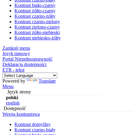
Kontrast biało-czarny
Kontrast żółto-czarny
Kontrast czarno-żółty
Kontrast czarno-zielony
Kontrast zielono-czarny
Kontrast żółto-niebieski
Kontrast niebiesko-żółty
Zamknij menu
Język migowy
Portal Niepełnosprawność
Deklaracja dostępności
ETR - tekst
Powered by
Translate
Menu
Język strony
polski
english
Dostępność
Wersja kontrastowa
Kontrast domyślny
Kontrast czarno-biały