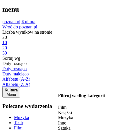
menu
poznan.pl
Kultura
Wróć do poznan.pl
Liczba wyników na stronie
20
10
20
30
Sortuj wg
Daty rosnąco
Daty rosnąco
Daty malejąco
Alfabetu (A-Z)
Alfabetu (Z-A)
Kultura
Menu
Filtruj według kategorii
Polecane wydarzenia
Film
Książki
Muzyka
Muzyka
Teatr
Inne
Film
Sztuka