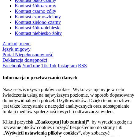
Kontrast biało-czarny
Kontrast żółto-czarny
Kontrast czarno-żółty
Kontrast czarno-zielony
Kontrast zielono-czarny
Kontrast żółto-niebieski
Kontrast niebiesko-żółty
Zamknij menu
Język migowy
Portal Niepełnosprawność
Deklaracja dostępności
Facebook
YouTube
Tik Tok
Instagram
RSS
Informacja o przetwarzaniu danych
Nasz serwis używa plików cookies. Wykorzystujemy je w celu
świadczenia usług na najwyższym poziomie, w sposób dopasowany
do indywidualnych potrzeb Użytkowników. Dzięki temu możliwe
jest także korzystanie z narzędzi analitycznych oraz udostępnianie
funkcji mediów społecznościowych i odtwarzacza wideo.
Kliknij przycisk
„Zaakceptuj lub zamknij”
, by wyrazić zgodę na
używanie plików cookies i przejść bezpośrednio do strony lub
„Wyświetl ustawienia plików cookies”
, aby zobaczyć