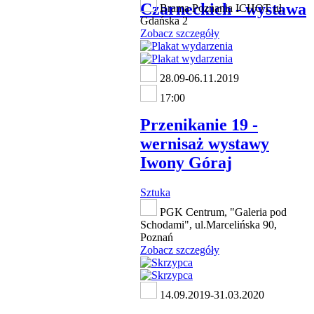
Czarneckich - wystawa
Brama Poznania ICHOT ul.
Gdańska 2
Zobacz szczegóły
28.09-06.11.2019
17:00
Przenikanie 19 -
wernisaż wystawy
Iwony Góraj
Sztuka
PGK Centrum, "Galeria pod
Schodami", ul.Marcelińska 90,
Poznań
Zobacz szczegóły
14.09.2019-31.03.2020