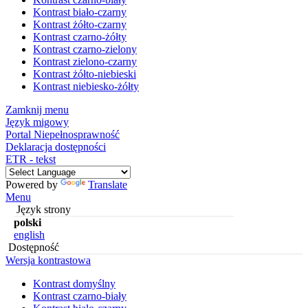
Kontrast biało-czarny
Kontrast żółto-czarny
Kontrast czarno-żółty
Kontrast czarno-zielony
Kontrast zielono-czarny
Kontrast żółto-niebieski
Kontrast niebiesko-żółty
Zamknij menu
Język migowy
Portal Niepełnosprawność
Deklaracja dostępności
ETR - tekst
Powered by
Translate
Menu
Język strony
polski
english
Dostępność
Wersja kontrastowa
Kontrast domyślny
Kontrast czarno-biały