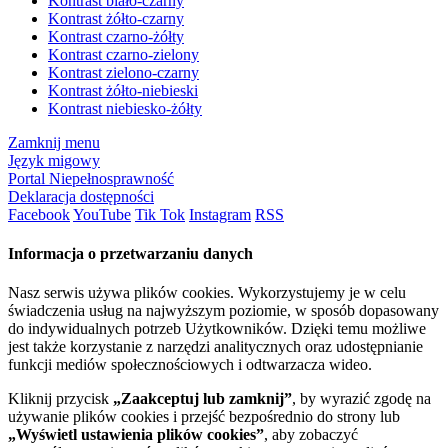
Kontrast biało-czarny
Kontrast żółto-czarny
Kontrast czarno-żółty
Kontrast czarno-zielony
Kontrast zielono-czarny
Kontrast żółto-niebieski
Kontrast niebiesko-żółty
Zamknij menu
Język migowy
Portal Niepełnosprawność
Deklaracja dostępności
Facebook
YouTube
Tik Tok
Instagram
RSS
Informacja o przetwarzaniu danych
Nasz serwis używa plików cookies. Wykorzystujemy je w celu
świadczenia usług na najwyższym poziomie, w sposób dopasowany
do indywidualnych potrzeb Użytkowników. Dzięki temu możliwe
jest także korzystanie z narzędzi analitycznych oraz udostępnianie
funkcji mediów społecznościowych i odtwarzacza wideo.
Kliknij przycisk
„Zaakceptuj lub zamknij”
, by wyrazić zgodę na
używanie plików cookies i przejść bezpośrednio do strony lub
„Wyświetl ustawienia plików cookies”
, aby zobaczyć