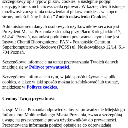
szczegółowy opis typów plików cookies, a następnie podjąć
decyzję, które z nich chcesz zaakceptować. W każdej chwili istnieje
możliwość zarządzania ustawieniami plików cookies - w stopce
strony umieściliśmy link do
"Zmień ustawienia Cookies"
.
Administratorem danych osobowych użytkowników serwisu jest
Prezydent Miasta Poznania z siedzibą przy Placu Kolegiackim 17,
61-841 Poznań, natomiast podmiotem przetwarzającym dane jest
Instytut Chemii Bioorganicznej PAN - Poznańskie Centrum
Superkomputerowo-Sieciowe (PCSS) ul. Noskowskiego 12/14, 61-
704 Poznań.
Szczegółowe informacje na temat przetwarzania Twoich danych
znajdują się w
Polityce prywatności
.
Szczegółowe informacje o tym, w jaki sposób używane są pliki
cookies, a także w jaki sposób można je zablokować lub usunąć,
znajdziesz w
Polityce cookies
.
Cenimy Twoją prywatność
Urząd Miasta Poznania odpowiedzialny za prowadzenie Miejskiego
Informatora Multimedialnego Miasta Poznania, zwraca szczególną
uwagę na przestrzeganie prawa użytkowników do prywatności.
Prezentowana informacja poniżej opisuje za co odpowiadają