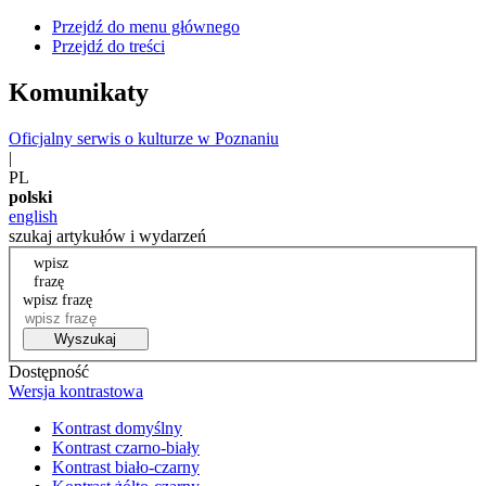
Przejdź do menu głównego
Przejdź do treści
Komunikaty
Oficjalny serwis o kulturze w Poznaniu
|
PL
polski
english
szukaj artykułów i wydarzeń
wpisz
frazę
wpisz frazę
Wyszukaj
Dostępność
Wersja kontrastowa
Kontrast domyślny
Kontrast czarno-biały
Kontrast biało-czarny