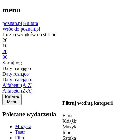
menu
poznan.pl
Kultura
Wróć do poznan.pl
Liczba wyników na stronie
20
10
20
30
Sortuj wg
Daty malejąco
Daty rosnąco
Daty malejąco
Alfabetu (A-Z)
Alfabetu (Z-A)
Kultura
Menu
Filtruj według kategorii
Polecane wydarzenia
Film
Książki
Muzyka
Muzyka
Teatr
Inne
Film
Sztuka