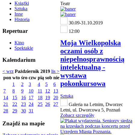
Książki
Teatr
Sztuka
Inne
Historia
30.09-31.10.2019
Repertuar
12:00
Moja Wielkopolska
Kino
Spektakle
oczami osób z
niepełnosprawnością
Kalendarium
intelektualną -
< wrz
Październik 2019
lis >
wystawa
pon
wto
śro
czw
pią
sob
nie
pokonkursowa
1
2
3
4
5
6
7
8
9
10
11
12
13
Sztuka
14
15
16
17
18
19
20
21
22
23
24
25
26
27
Galeria na Letnim, Dworzec
Letni, ul. Dworcowa 5, Poznań
28
29
30
31
Zobacz szczegóły
Znajdź na mapie