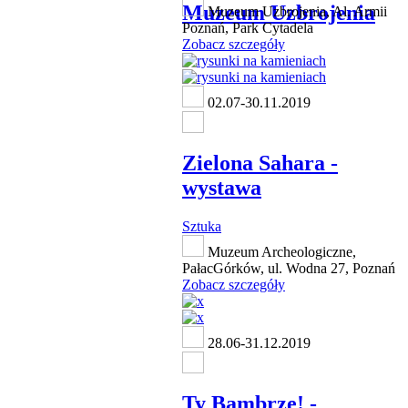
Muzeum Uzbrojenia
Muzeum Uzbrojenia, Al. Armii
Poznań, Park Cytadela
Zobacz szczegóły
02.07-30.11.2019
Zielona Sahara -
wystawa
Sztuka
Muzeum Archeologiczne,
PałacGórków, ul. Wodna 27, Poznań
Zobacz szczegóły
28.06-31.12.2019
Ty Bambrze! -