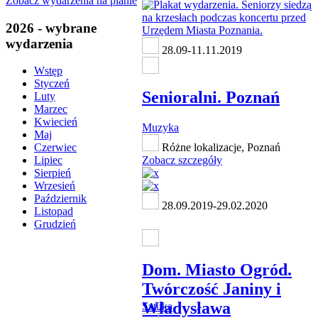
Zobacz wydarzenia na planie
2026 - wybrane
wydarzenia
28.09-11.11.2019
Wstęp
Styczeń
Senioralni. Poznań
Luty
Marzec
Kwiecień
Muzyka
Maj
Różne lokalizacje, Poznań
Czerwiec
Zobacz szczegóły
Lipiec
Sierpień
Wrzesień
Październik
28.09.2019-29.02.2020
Listopad
Grudzień
Dom. Miasto Ogród.
Twórczość Janiny i
Władysława
Sztuka