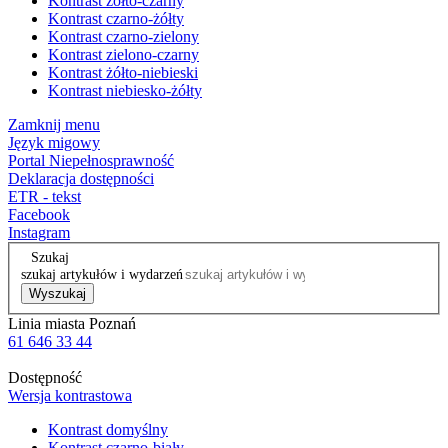
Kontrast żółto-czarny
Kontrast czarno-żółty
Kontrast czarno-zielony
Kontrast zielono-czarny
Kontrast żółto-niebieski
Kontrast niebiesko-żółty
Zamknij menu
Język migowy
Portal Niepełnosprawność
Deklaracja dostępności
ETR - tekst
Facebook
Instagram
Szukaj
szukaj artykułów i wydarzeń
Wyszukaj
Linia miasta Poznań
61 646 33 44
Dostępność
Wersja kontrastowa
Kontrast domyślny
Kontrast czarno-biały