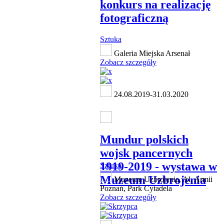
konkurs na realizację
fotograficzną
Sztuka
Galeria Miejska Arsenał
Zobacz szczegóły
24.08.2019-31.03.2020
Mundur polskich
wojsk pancernych
1919-2019 - wystawa w
Sztuka
Muzeum Uzbrojenia
Muzeum Uzbrojenia, Al. Armii
Poznań, Park Cytadela
Zobacz szczegóły