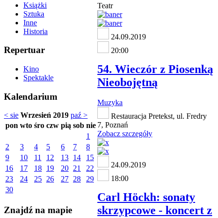
Książki
Teatr
Sztuka
Inne
Historia
24.09.2019
Repertuar
20:00
54. Wieczór z Piosenką
Kino
Spektakle
Nieobojętną
Kalendarium
Muzyka
< sie
Wrzesień 2019
paź >
Restauracja Pretekst, ul. Fredry
7, Poznań
pon
wto
śro
czw
pią
sob
nie
Zobacz szczegóły
1
2
3
4
5
6
7
8
9
10
11
12
13
14
15
24.09.2019
16
17
18
19
20
21
22
18:00
23
24
25
26
27
28
29
30
Carl Höckh: sonaty
skrzypcowe - koncert z
Znajdź na mapie