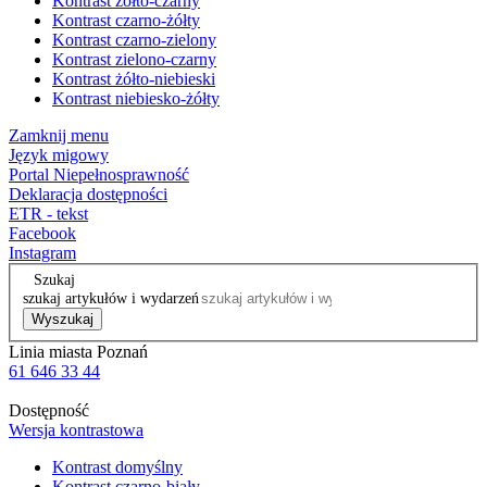
Kontrast żółto-czarny
Kontrast czarno-żółty
Kontrast czarno-zielony
Kontrast zielono-czarny
Kontrast żółto-niebieski
Kontrast niebiesko-żółty
Zamknij menu
Język migowy
Portal Niepełnosprawność
Deklaracja dostępności
ETR - tekst
Facebook
Instagram
Szukaj
szukaj artykułów i wydarzeń
Wyszukaj
Linia miasta Poznań
61 646 33 44
Dostępność
Wersja kontrastowa
Kontrast domyślny
Kontrast czarno-biały