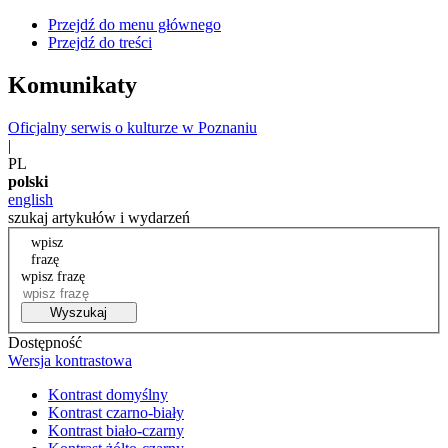
Przejdź do menu głównego
Przejdź do treści
Komunikaty
Oficjalny serwis o kulturze w Poznaniu
|
PL
polski
english
szukaj artykułów i wydarzeń
wpisz
frazę
wpisz frazę
Wyszukaj
Dostępność
Wersja kontrastowa
Kontrast domyślny
Kontrast czarno-biały
Kontrast biało-czarny