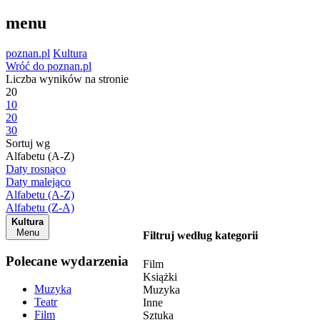
menu
poznan.pl
Kultura
Wróć do poznan.pl
Liczba wyników na stronie
20
10
20
30
Sortuj wg
Alfabetu (A-Z)
Daty rosnąco
Daty malejąco
Alfabetu (A-Z)
Alfabetu (Z-A)
Kultura
Menu
Filtruj według kategorii
Polecane wydarzenia
Film
Książki
Muzyka
Muzyka
Teatr
Inne
Film
Sztuka