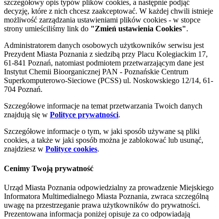
szczegółowy opis typów plików cookies, a następnie podjąć
decyzję, które z nich chcesz zaakceptować. W każdej chwili istnieje
możliwość zarządzania ustawieniami plików cookies - w stopce
strony umieściliśmy link do
"Zmień ustawienia Cookies"
.
Administratorem danych osobowych użytkowników serwisu jest
Prezydent Miasta Poznania z siedzibą przy Placu Kolegiackim 17,
61-841 Poznań, natomiast podmiotem przetwarzającym dane jest
Instytut Chemii Bioorganicznej PAN - Poznańskie Centrum
Superkomputerowo-Sieciowe (PCSS) ul. Noskowskiego 12/14, 61-
704 Poznań.
Szczegółowe informacje na temat przetwarzania Twoich danych
znajdują się w
Polityce prywatności
.
Szczegółowe informacje o tym, w jaki sposób używane są pliki
cookies, a także w jaki sposób można je zablokować lub usunąć,
znajdziesz w
Polityce cookies
.
Cenimy Twoją prywatność
Urząd Miasta Poznania odpowiedzialny za prowadzenie Miejskiego
Informatora Multimedialnego Miasta Poznania, zwraca szczególną
uwagę na przestrzeganie prawa użytkowników do prywatności.
Prezentowana informacja poniżej opisuje za co odpowiadają