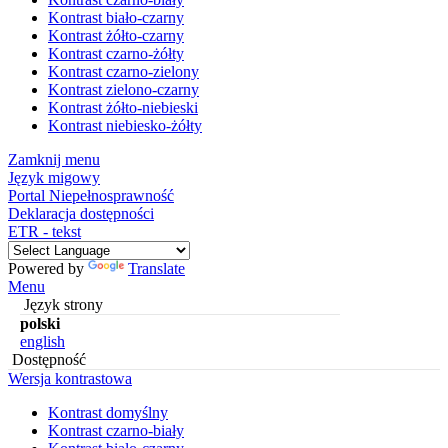
Kontrast biało-czarny
Kontrast żółto-czarny
Kontrast czarno-żółty
Kontrast czarno-zielony
Kontrast zielono-czarny
Kontrast żółto-niebieski
Kontrast niebiesko-żółty
Zamknij menu
Język migowy
Portal Niepełnosprawność
Deklaracja dostępności
ETR - tekst
Powered by
Translate
Menu
Język strony
polski
english
Dostępność
Wersja kontrastowa
Kontrast domyślny
Kontrast czarno-biały