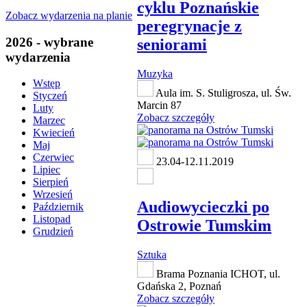
cyklu Poznańskie
Zobacz wydarzenia na planie
peregrynacje z
2026 - wybrane
seniorami
wydarzenia
Muzyka
Wstęp
Aula im. S. Stuligrosza, ul. Św.
Styczeń
Marcin 87
Luty
Zobacz szczegóły
Marzec
Kwiecień
Maj
Czerwiec
23.04-12.11.2019
Lipiec
Sierpień
Wrzesień
Audiowycieczki po
Październik
Listopad
Ostrowie Tumskim
Grudzień
Sztuka
Brama Poznania ICHOT, ul.
Gdańska 2, Poznań
Zobacz szczegóły