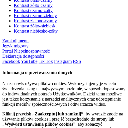
Kontrast biało-czarny
Kontrast żółto-czarny
Kontrast czarno-żółty
Kontrast czarno-zielony
Kontrast zielono-czarny
Kontrast żółto-niebieski
Kontrast niebiesko-żółty
Zamknij menu
Język migowy
Portal Niepełnosprawność
Deklaracja dostępności
Facebook
YouTube
Tik Tok
Instagram
RSS
Informacja o przetwarzaniu danych
Nasz serwis używa plików cookies. Wykorzystujemy je w celu
świadczenia usług na najwyższym poziomie, w sposób dopasowany
do indywidualnych potrzeb Użytkowników. Dzięki temu możliwe
jest także korzystanie z narzędzi analitycznych oraz udostępnianie
funkcji mediów społecznościowych i odtwarzacza wideo.
Kliknij przycisk
„Zaakceptuj lub zamknij”
, by wyrazić zgodę na
używanie plików cookies i przejść bezpośrednio do strony lub
„Wyświetl ustawienia plików cookies”
, aby zobaczyć