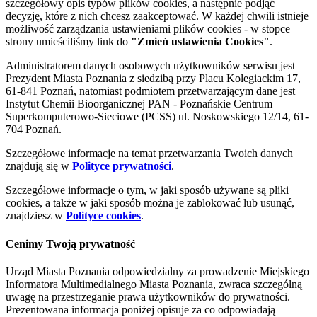
szczegółowy opis typów plików cookies, a następnie podjąć
decyzję, które z nich chcesz zaakceptować. W każdej chwili istnieje
możliwość zarządzania ustawieniami plików cookies - w stopce
strony umieściliśmy link do
"Zmień ustawienia Cookies"
.
Administratorem danych osobowych użytkowników serwisu jest
Prezydent Miasta Poznania z siedzibą przy Placu Kolegiackim 17,
61-841 Poznań, natomiast podmiotem przetwarzającym dane jest
Instytut Chemii Bioorganicznej PAN - Poznańskie Centrum
Superkomputerowo-Sieciowe (PCSS) ul. Noskowskiego 12/14, 61-
704 Poznań.
Szczegółowe informacje na temat przetwarzania Twoich danych
znajdują się w
Polityce prywatności
.
Szczegółowe informacje o tym, w jaki sposób używane są pliki
cookies, a także w jaki sposób można je zablokować lub usunąć,
znajdziesz w
Polityce cookies
.
Cenimy Twoją prywatność
Urząd Miasta Poznania odpowiedzialny za prowadzenie Miejskiego
Informatora Multimedialnego Miasta Poznania, zwraca szczególną
uwagę na przestrzeganie prawa użytkowników do prywatności.
Prezentowana informacja poniżej opisuje za co odpowiadają