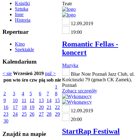
Książki
Teatr
Sztuka
Inne
Historia
12.09.2019
Repertuar
19:00
Romantic Fellas -
Kino
Spektakle
koncert
Kalendarium
Muzyka
< sie
Wrzesień 2019
paź >
Blue Note Poznań Jazz Club, ul.
Kościuszki 79 (gmach CK Zamek),
pon
wto
śro
czw
pią
sob
nie
Poznań
1
Zobacz szczegóły
2
3
4
5
6
7
8
9
10
11
12
13
14
15
16
17
18
19
20
21
22
12.09.2019
23
24
25
26
27
28
29
20:00
30
StartRap Festiwal
Znajdź na mapie