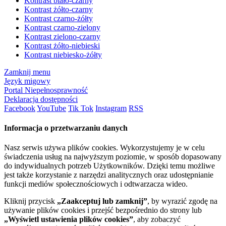
Kontrast biało-czarny
Kontrast żółto-czarny
Kontrast czarno-żółty
Kontrast czarno-zielony
Kontrast zielono-czarny
Kontrast żółto-niebieski
Kontrast niebiesko-żółty
Zamknij menu
Język migowy
Portal Niepełnosprawność
Deklaracja dostępności
Facebook
YouTube
Tik Tok
Instagram
RSS
Informacja o przetwarzaniu danych
Nasz serwis używa plików cookies. Wykorzystujemy je w celu
świadczenia usług na najwyższym poziomie, w sposób dopasowany
do indywidualnych potrzeb Użytkowników. Dzięki temu możliwe
jest także korzystanie z narzędzi analitycznych oraz udostępnianie
funkcji mediów społecznościowych i odtwarzacza wideo.
Kliknij przycisk
„Zaakceptuj lub zamknij”
, by wyrazić zgodę na
używanie plików cookies i przejść bezpośrednio do strony lub
„Wyświetl ustawienia plików cookies”
, aby zobaczyć