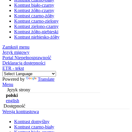
Kontrast biało-czarny
Kontrast żółto-czarny
Kontrast czarno-żółty
Kontrast czarno-zielony
Kontrast zielono-czarny
Kontrast żółto-niebieski
Kontrast niebiesko-żółty
Zamknij menu
Język migowy
Portal Niepełnosprawność
Deklaracja dostępności
ETR - tekst
Powered by
Translate
Menu
Język strony
polski
english
Dostępność
Wersja kontrastowa
Kontrast domyślny
Kontrast czarno-biały