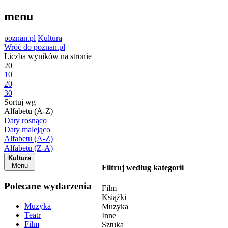
menu
poznan.pl
Kultura
Wróć do poznan.pl
Liczba wyników na stronie
20
10
20
30
Sortuj wg
Alfabetu (A-Z)
Daty rosnąco
Daty malejąco
Alfabetu (A-Z)
Alfabetu (Z-A)
Kultura
Menu
Filtruj według kategorii
Polecane wydarzenia
Film
Książki
Muzyka
Muzyka
Teatr
Inne
Film
Sztuka