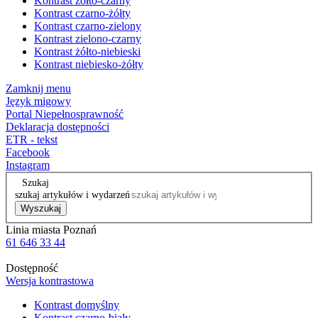
Kontrast żółto-czarny
Kontrast czarno-żółty
Kontrast czarno-zielony
Kontrast zielono-czarny
Kontrast żółto-niebieski
Kontrast niebiesko-żółty
Zamknij menu
Język migowy
Portal Niepełnosprawność
Deklaracja dostępności
ETR - tekst
Facebook
Instagram
Szukaj
szukaj artykułów i wydarzeń
Wyszukaj
Linia miasta Poznań
61 646 33 44
Dostępność
Wersja kontrastowa
Kontrast domyślny
Kontrast czarno-biały