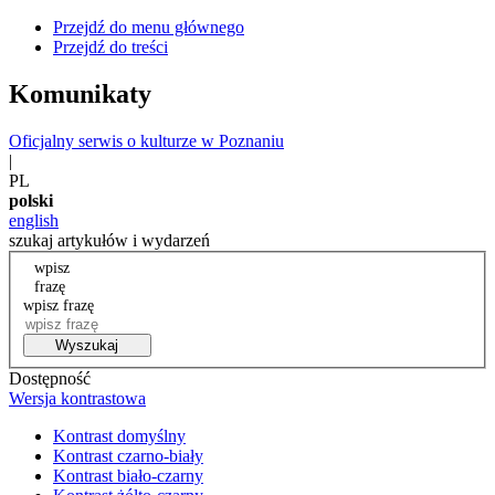
Przejdź do menu głównego
Przejdź do treści
Komunikaty
Oficjalny serwis o kulturze w Poznaniu
|
PL
polski
english
szukaj artykułów i wydarzeń
wpisz
frazę
wpisz frazę
Wyszukaj
Dostępność
Wersja kontrastowa
Kontrast domyślny
Kontrast czarno-biały
Kontrast biało-czarny