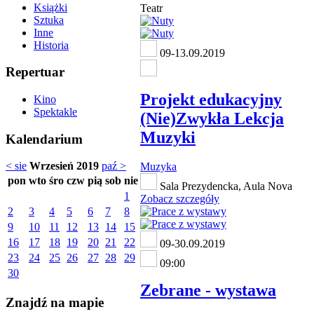
Książki
Teatr
Sztuka
Inne
Historia
09-13.09.2019
Repertuar
Projekt edukacyjny
Kino
Spektakle
(Nie)Zwykła Lekcja
Muzyki
Kalendarium
< sie
Wrzesień 2019
paź >
Muzyka
pon
wto
śro
czw
pią
sob
nie
Sala Prezydencka, Aula Nova
1
Zobacz szczegóły
2
3
4
5
6
7
8
9
10
11
12
13
14
15
16
17
18
19
20
21
22
09-30.09.2019
23
24
25
26
27
28
29
09:00
30
Zebrane - wystawa
Znajdź na mapie