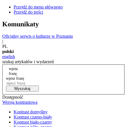
Przejdź do menu głównego
Przejdź do treści
Komunikaty
Oficjalny serwis o kulturze w Poznaniu
|
PL
polski
english
szukaj artykułów i wydarzeń
wpisz
frazę
wpisz frazę
Wyszukaj
Dostępność
Wersja kontrastowa
Kontrast domyślny
Kontrast czarno-biały
Kontrast biało-czarny