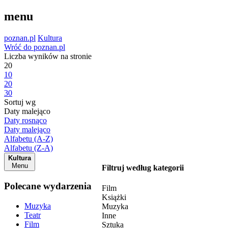
menu
poznan.pl
Kultura
Wróć do poznan.pl
Liczba wyników na stronie
20
10
20
30
Sortuj wg
Daty malejąco
Daty rosnąco
Daty malejąco
Alfabetu (A-Z)
Alfabetu (Z-A)
Kultura
Menu
Filtruj według kategorii
Polecane wydarzenia
Film
Książki
Muzyka
Muzyka
Teatr
Inne
Film
Sztuka