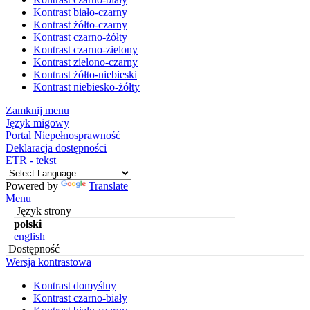
Kontrast biało-czarny
Kontrast żółto-czarny
Kontrast czarno-żółty
Kontrast czarno-zielony
Kontrast zielono-czarny
Kontrast żółto-niebieski
Kontrast niebiesko-żółty
Zamknij menu
Język migowy
Portal Niepełnosprawność
Deklaracja dostępności
ETR - tekst
Powered by
Translate
Menu
Język strony
polski
english
Dostępność
Wersja kontrastowa
Kontrast domyślny
Kontrast czarno-biały