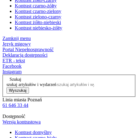
Kontrast żółto-czarny
Kontrast czarno-żółty
Kontrast czarno-zielony
Kontrast zielono-czarny
Kontrast żółto-niebieski
Kontrast niebiesko-żółty
Zamknij menu
Język migowy
Portal Niepełnosprawność
Deklaracja dostępności
ETR - tekst
Facebook
Instagram
Szukaj
szukaj artykułów i wydarzeń
Wyszukaj
Linia miasta Poznań
61 646 33 44
Dostępność
Wersja kontrastowa
Kontrast domyślny
Kontrast czarno-biały