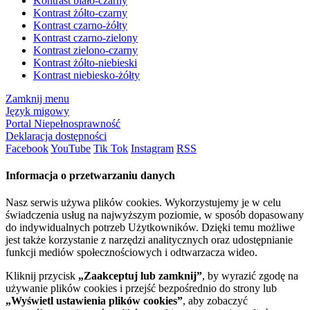
Kontrast biało-czarny
Kontrast żółto-czarny
Kontrast czarno-żółty
Kontrast czarno-zielony
Kontrast zielono-czarny
Kontrast żółto-niebieski
Kontrast niebiesko-żółty
Zamknij menu
Język migowy
Portal Niepełnosprawność
Deklaracja dostępności
Facebook
YouTube
Tik Tok
Instagram
RSS
Informacja o przetwarzaniu danych
Nasz serwis używa plików cookies. Wykorzystujemy je w celu
świadczenia usług na najwyższym poziomie, w sposób dopasowany
do indywidualnych potrzeb Użytkowników. Dzięki temu możliwe
jest także korzystanie z narzędzi analitycznych oraz udostępnianie
funkcji mediów społecznościowych i odtwarzacza wideo.
Kliknij przycisk
„Zaakceptuj lub zamknij”
, by wyrazić zgodę na
używanie plików cookies i przejść bezpośrednio do strony lub
„Wyświetl ustawienia plików cookies”
, aby zobaczyć