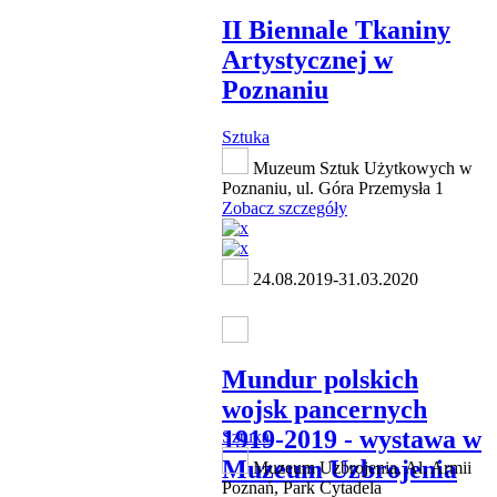
II Biennale Tkaniny
Artystycznej w
Poznaniu
Sztuka
Muzeum Sztuk Użytkowych w
Poznaniu, ul. Góra Przemysła 1
Zobacz szczegóły
24.08.2019-31.03.2020
Mundur polskich
wojsk pancernych
1919-2019 - wystawa w
Sztuka
Muzeum Uzbrojenia
Muzeum Uzbrojenia, Al. Armii
Poznań, Park Cytadela