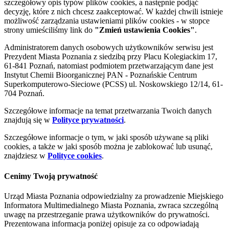
szczegółowy opis typów plików cookies, a następnie podjąć
decyzję, które z nich chcesz zaakceptować. W każdej chwili istnieje
możliwość zarządzania ustawieniami plików cookies - w stopce
strony umieściliśmy link do
"Zmień ustawienia Cookies"
.
Administratorem danych osobowych użytkowników serwisu jest
Prezydent Miasta Poznania z siedzibą przy Placu Kolegiackim 17,
61-841 Poznań, natomiast podmiotem przetwarzającym dane jest
Instytut Chemii Bioorganicznej PAN - Poznańskie Centrum
Superkomputerowo-Sieciowe (PCSS) ul. Noskowskiego 12/14, 61-
704 Poznań.
Szczegółowe informacje na temat przetwarzania Twoich danych
znajdują się w
Polityce prywatności
.
Szczegółowe informacje o tym, w jaki sposób używane są pliki
cookies, a także w jaki sposób można je zablokować lub usunąć,
znajdziesz w
Polityce cookies
.
Cenimy Twoją prywatność
Urząd Miasta Poznania odpowiedzialny za prowadzenie Miejskiego
Informatora Multimedialnego Miasta Poznania, zwraca szczególną
uwagę na przestrzeganie prawa użytkowników do prywatności.
Prezentowana informacja poniżej opisuje za co odpowiadają