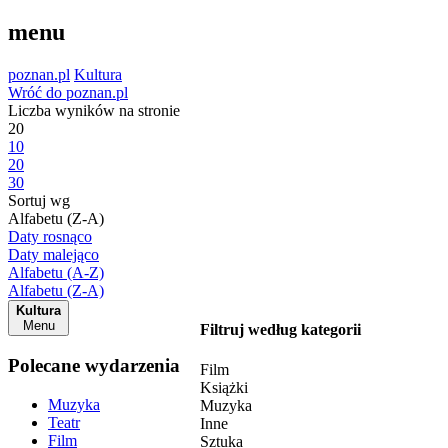
menu
poznan.pl
Kultura
Wróć do poznan.pl
Liczba wyników na stronie
20
10
20
30
Sortuj wg
Alfabetu (Z-A)
Daty rosnąco
Daty malejąco
Alfabetu (A-Z)
Alfabetu (Z-A)
Kultura
Menu
Filtruj według kategorii
Polecane wydarzenia
Film
Książki
Muzyka
Muzyka
Teatr
Inne
Film
Sztuka