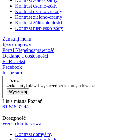
Kontrast żółto-czarny
Kontrast czarno-żółty
Kontrast czarno-zielony
Kontrast zielono-czarny
Kontrast żółto-niebieski
Kontrast niebiesko-żółty
Zamknij menu
Język migowy
Portal Niepełnosprawność
Deklaracja dostępności
ETR - tekst
Facebook
Instagram
Szukaj
szukaj artykułów i wydarzeń
Wyszukaj
Linia miasta Poznań
61 646 33 44
Dostępność
Wersja kontrastowa
Kontrast domyślny
Kontrast czarno-biały