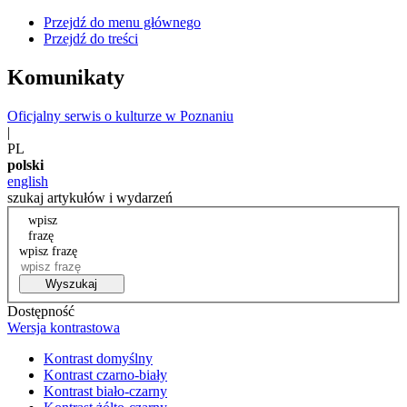
Przejdź do menu głównego
Przejdź do treści
Komunikaty
Oficjalny serwis o kulturze w Poznaniu
|
PL
polski
english
szukaj artykułów i wydarzeń
wpisz
frazę
wpisz frazę
Wyszukaj
Dostępność
Wersja kontrastowa
Kontrast domyślny
Kontrast czarno-biały
Kontrast biało-czarny