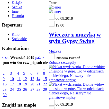
Książki
Teatr
Sztuka
Inne
Historia
06.09.2019
Repertuar
19:00
Wieczór z muzyką w
Kino
Spektakle
stylu Gypsy Swing
Kalendarium
Muzyka
< sie
Wrzesień 2019
paź >
Rusałka Poznań
Zobacz szczegóły
pon
wto
śro
czw
pią
sob
nie
1
2
3
4
5
6
7
8
9
10
11
12
13
14
15
16
17
18
19
20
21
22
23
24
25
26
27
28
29
30
06.09.2019
Znajdź na mapie