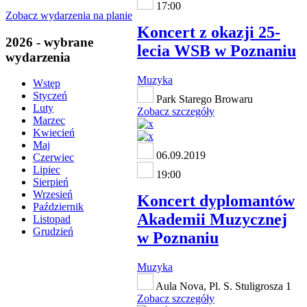
17:00
Zobacz wydarzenia na planie
Koncert z okazji 25-
2026 - wybrane
lecia WSB w Poznaniu
wydarzenia
Muzyka
Wstęp
Styczeń
Park Starego Browaru
Luty
Zobacz szczegóły
Marzec
Kwiecień
Maj
06.09.2019
Czerwiec
Lipiec
19:00
Sierpień
Wrzesień
Koncert dyplomantów
Październik
Akademii Muzycznej
Listopad
Grudzień
w Poznaniu
Muzyka
Aula Nova, Pl. S. Stuligrosza 1
Zobacz szczegóły