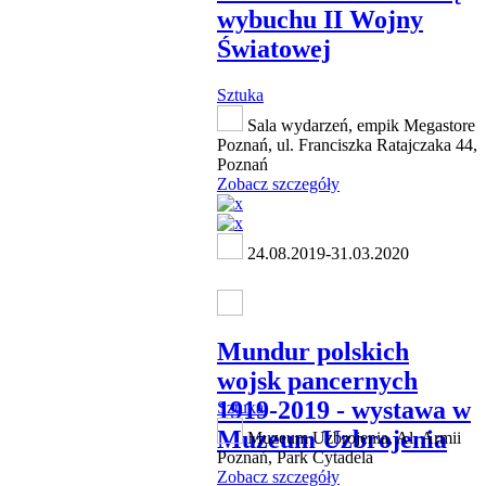
wybuchu II Wojny
Światowej
Sztuka
Sala wydarzeń, empik Megastore
Poznań, ul. Franciszka Ratajczaka 44,
Poznań
Zobacz szczegóły
24.08.2019-31.03.2020
Mundur polskich
wojsk pancernych
1919-2019 - wystawa w
Sztuka
Muzeum Uzbrojenia
Muzeum Uzbrojenia, Al. Armii
Poznań, Park Cytadela
Zobacz szczegóły