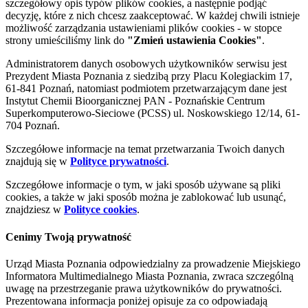
szczegółowy opis typów plików cookies, a następnie podjąć
decyzję, które z nich chcesz zaakceptować. W każdej chwili istnieje
możliwość zarządzania ustawieniami plików cookies - w stopce
strony umieściliśmy link do
"Zmień ustawienia Cookies"
.
Administratorem danych osobowych użytkowników serwisu jest
Prezydent Miasta Poznania z siedzibą przy Placu Kolegiackim 17,
61-841 Poznań, natomiast podmiotem przetwarzającym dane jest
Instytut Chemii Bioorganicznej PAN - Poznańskie Centrum
Superkomputerowo-Sieciowe (PCSS) ul. Noskowskiego 12/14, 61-
704 Poznań.
Szczegółowe informacje na temat przetwarzania Twoich danych
znajdują się w
Polityce prywatności
.
Szczegółowe informacje o tym, w jaki sposób używane są pliki
cookies, a także w jaki sposób można je zablokować lub usunąć,
znajdziesz w
Polityce cookies
.
Cenimy Twoją prywatność
Urząd Miasta Poznania odpowiedzialny za prowadzenie Miejskiego
Informatora Multimedialnego Miasta Poznania, zwraca szczególną
uwagę na przestrzeganie prawa użytkowników do prywatności.
Prezentowana informacja poniżej opisuje za co odpowiadają