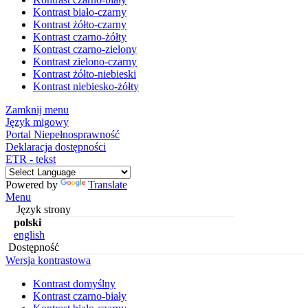
Kontrast biało-czarny
Kontrast żółto-czarny
Kontrast czarno-żółty
Kontrast czarno-zielony
Kontrast zielono-czarny
Kontrast żółto-niebieski
Kontrast niebiesko-żółty
Zamknij menu
Język migowy
Portal Niepełnosprawność
Deklaracja dostępności
ETR - tekst
Powered by
Translate
Menu
Język strony
polski
english
Dostępność
Wersja kontrastowa
Kontrast domyślny
Kontrast czarno-biały