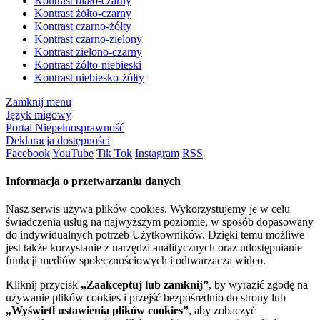
Kontrast biało-czarny
Kontrast żółto-czarny
Kontrast czarno-żółty
Kontrast czarno-zielony
Kontrast zielono-czarny
Kontrast żółto-niebieski
Kontrast niebiesko-żółty
Zamknij menu
Język migowy
Portal Niepełnosprawność
Deklaracja dostępności
Facebook
YouTube
Tik Tok
Instagram
RSS
Informacja o przetwarzaniu danych
Nasz serwis używa plików cookies. Wykorzystujemy je w celu
świadczenia usług na najwyższym poziomie, w sposób dopasowany
do indywidualnych potrzeb Użytkowników. Dzięki temu możliwe
jest także korzystanie z narzędzi analitycznych oraz udostępnianie
funkcji mediów społecznościowych i odtwarzacza wideo.
Kliknij przycisk
„Zaakceptuj lub zamknij”
, by wyrazić zgodę na
używanie plików cookies i przejść bezpośrednio do strony lub
„Wyświetl ustawienia plików cookies”
, aby zobaczyć