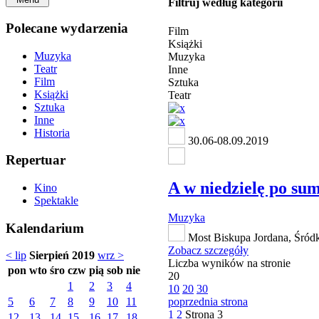
Filtruj według kategorii
Polecane wydarzenia
Film
Książki
Muzyka
Muzyka
Teatr
Inne
Film
Sztuka
Książki
Teatr
Sztuka
Inne
Historia
30.06-08.09.2019
Repertuar
A w niedzielę po sum
Kino
Spektakle
Muzyka
Kalendarium
Most Biskupa Jordana, Śród
Zobacz szczegóły
< lip
Sierpień 2019
wrz >
Liczba wyników na stronie
pon
wto
śro
czw
pią
sob
nie
20
1
2
3
4
10
20
30
5
6
7
8
9
10
11
poprzednia strona
1
2
Strona
3
12
13
14
15
16
17
18