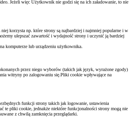
eo. Jeżeli więc Użytkownik nie godzi się na ich załadowanie, to nie
niej korzysta np. które strony są najbardziej i najmniej popularne i w
żemy ulepszać zawartość i wydajność strony i uczynić ją bardziej
 na komputerze lub urządzeniu użytkownika.
dokonanych przez niego wyborów (takich jak język, wyrażone zgody)
wania witryny po zalogowaniu się.Pliki cookie wpływające na
ezbędnych funkcji strony takich jak logowanie, ustawienia
 te pliki cookie, jednakże niektóre funkcjonalności strony mogą nie
suwane z chwilą zamknięcia przeglądarki.