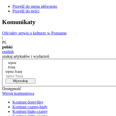
Przejdź do menu głównego
Przejdź do treści
Komunikaty
Oficjalny serwis o kulturze w Poznaniu
|
PL
polski
english
szukaj artykułów i wydarzeń
wpisz
frazę
wpisz frazę
Wyszukaj
Dostępność
Wersja kontrastowa
Kontrast domyślny
Kontrast czarno-biały
Kontrast biało-czarny