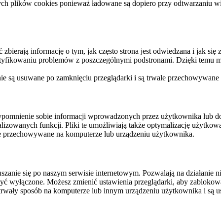
ych plików cookies ponieważ ładowane są dopiero przy odtwarzaniu wid
ierają informację o tym, jak często strona jest odwiedzana i jak się z 
ntyfikowaniu problemów z poszczególnymi podstronami. Dzięki temu mo
 nie są usuwane po zamknięciu przeglądarki i są trwale przechowywane
rzypomnienie sobie informacji wprowadzonych przez użytkownika lub 
nalizowanych funkcji. Pliki te umożliwiają także optymalizację użytko
ale przechowywane na komputerze lub urządzeniu użytkownika.
szanie się po naszym serwisie internetowym. Pozwalają na działanie ni
yć wyłączone. Możesz zmienić ustawienia przeglądarki, aby zablokować
trwały sposób na komputerze lub innym urządzeniu użytkownika i są u