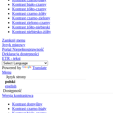
Kontrast biało-czarny
Kontrast żółto-czarny
Kontrast czarno-żółty
Kontrast czarno-zielony
Kontrast zielono-czarny
Kontrast żółto-niebieski
Kontrast niebiesko-żółty
Zamknij menu
Język migowy
Portal Niepełnosprawność
Deklaracja dostępności
ETR - tekst
Powered by
Translate
Menu
Język strony
polski
english
Dostępność
Wersja kontrastowa
Kontrast domyślny
Kontrast czarno-biały