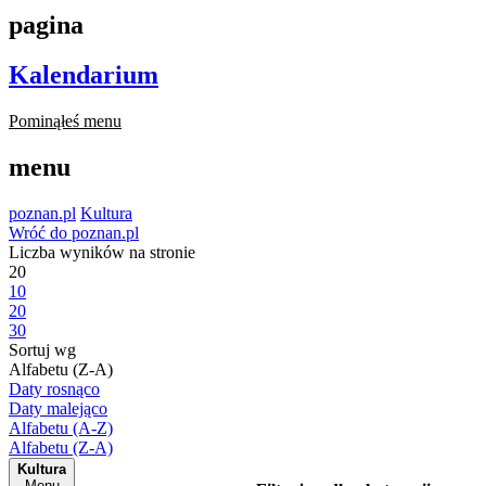
pagina
Kalendarium
Pominąłeś menu
menu
poznan.pl
Kultura
Wróć do poznan.pl
Liczba wyników na stronie
20
10
20
30
Sortuj wg
Alfabetu (Z-A)
Daty rosnąco
Daty malejąco
Alfabetu (A-Z)
Alfabetu (Z-A)
Kultura
Menu