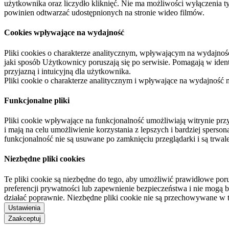
użytkownika oraz liczydło kliknięć. Nie ma możliwości wyłączenia t
powinien odtwarzać udostępnionych na stronie wideo filmów.
Cookies wpływające na wydajność
Pliki cookies o charakterze analitycznym, wpływającym na wydajność zb
jaki sposób Użytkownicy poruszają się po serwisie. Pomagają w ide
przyjazną i intuicyjną dla użytkownika.
Pliki cookie o charakterze analitycznym i wpływające na wydajność
Funkcjonalne pliki
Pliki cookie wpływające na funkcjonalność umożliwiają witrynie p
i mają na celu umożliwienie korzystania z lepszych i bardziej sperso
funkcjonalność nie są usuwane po zamknięciu przeglądarki i są trw
Niezbędne pliki cookies
Te pliki cookie są niezbędne do tego, aby umożliwić prawidłowe poru
preferencji prywatności lub zapewnienie bezpieczeństwa i nie mogą b
działać poprawnie. Niezbędne pliki cookie nie są przechowywane w 
Ustawienia
Zaakceptuj