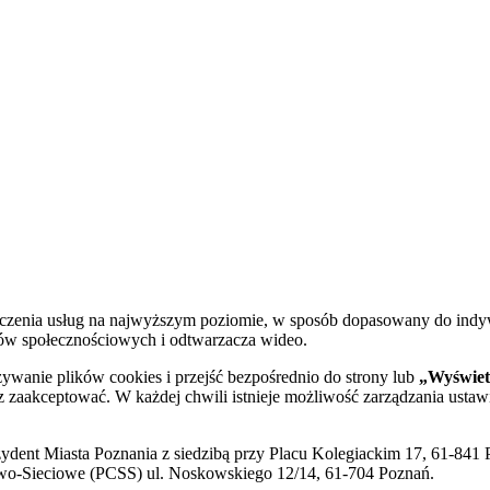
dczenia usług na najwyższym poziomie, w sposób dopasowany do indy
diów społecznościowych i odtwarzacza wideo.
żywanie plików cookies i przejść bezpośrednio do strony lub
„Wyświetl
sz zaakceptować. W każdej chwili istnieje możliwość zarządzania ustaw
ent Miasta Poznania z siedzibą przy Placu Kolegiackim 17, 61-841 P
o-Sieciowe (PCSS) ul. Noskowskiego 12/14, 61-704 Poznań.