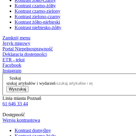
Kontrast żółto-czarny
Kontrast czarno-żółty
Kontrast czarno-zielony
Kontrast zielono-czarny
Kontrast żółto-niebieski
Kontrast niebiesko-żółty
Zamknij menu
Język migowy
Portal Niepełnosprawność
Deklaracja dostępności
ETR - tekst
Facebook
Instagram
Szukaj
szukaj artykułów i wydarzeń
Wyszukaj
Linia miasta Poznań
61 646 33 44
Dostępność
Wersja kontrastowa
Kontrast domyślny
Kontrast czarno-biały