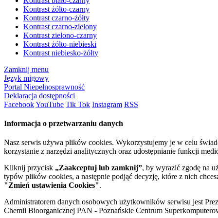
Kontrast biało-czarny
Kontrast żółto-czarny
Kontrast czarno-żółty
Kontrast czarno-zielony
Kontrast zielono-czarny
Kontrast żółto-niebieski
Kontrast niebiesko-żółty
Zamknij menu
Język migowy
Portal Niepełnosprawność
Deklaracja dostępności
Facebook
YouTube
Tik Tok
Instagram
RSS
Informacja o przetwarzaniu danych
Nasz serwis używa plików cookies. Wykorzystujemy je w celu świa
korzystanie z narzędzi analitycznych oraz udostępnianie funkcji me
Kliknij przycisk
„Zaakceptuj lub zamknij”
, by wyrazić zgodę na u
typów plików cookies, a następnie podjąć decyzję, które z nich chce
"Zmień ustawienia Cookies"
.
Administratorem danych osobowych użytkowników serwisu jest Prezyd
Chemii Bioorganicznej PAN - Poznańskie Centrum Superkomputerow