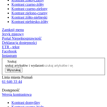
Kontrast żółto-czarny
Kontrast czarno-żółty
Kontrast czarno-zielony
Kontrast zielono-czarny
Kontrast żółto-niebieski
Kontrast niebiesko-żółty
Zamknij menu
Język migowy
Portal Niepełnosprawność
Deklaracja dostępności
ETR - tekst
Facebook
Instagram
Szukaj
szukaj artykułów i wydarzeń
Wyszukaj
Linia miasta Poznań
61 646 33 44
Dostępność
Wersja kontrastowa
Kontrast domyślny
Kontrast czarno-biały