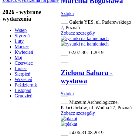
Marcina Bogusława
Zobacz wydarzenia na planie
2026 - wybrane
Sztuka
wydarzenia
Galeria YES, ul. Paderewskiego
7, Poznań
Wstęp
Zobacz szczegóły
Styczeń
Luty
Marzec
Kwiecień
02.07-30.11.2019
Maj
Czerwiec
Lipiec
Zielona Sahara -
Sierpień
wystawa
Wrzesień
Październik
Listopad
Sztuka
Grudzień
Muzeum Archeologiczne,
PałacGórków, ul. Wodna 27, Poznań
Zobacz szczegóły
24.06-31.08.2019