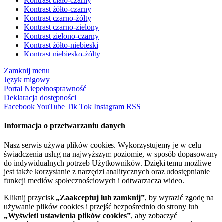
Kontrast biało-czarny
Kontrast żółto-czarny
Kontrast czarno-żółty
Kontrast czarno-zielony
Kontrast zielono-czarny
Kontrast żółto-niebieski
Kontrast niebiesko-żółty
Zamknij menu
Język migowy
Portal Niepełnosprawność
Deklaracja dostępności
Facebook
YouTube
Tik Tok
Instagram
RSS
Informacja o przetwarzaniu danych
Nasz serwis używa plików cookies. Wykorzystujemy je w celu
świadczenia usług na najwyższym poziomie, w sposób dopasowany
do indywidualnych potrzeb Użytkowników. Dzięki temu możliwe
jest także korzystanie z narzędzi analitycznych oraz udostępnianie
funkcji mediów społecznościowych i odtwarzacza wideo.
Kliknij przycisk
„Zaakceptuj lub zamknij”
, by wyrazić zgodę na
używanie plików cookies i przejść bezpośrednio do strony lub
„Wyświetl ustawienia plików cookies”
, aby zobaczyć