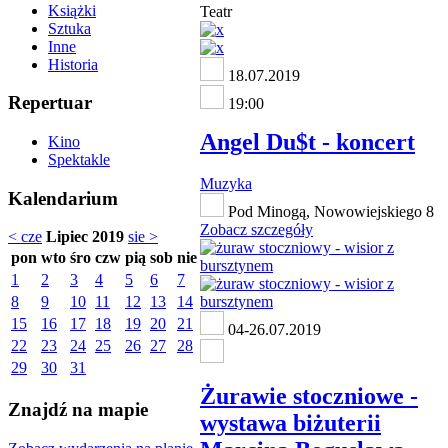
Książki
Teatr
Sztuka
Inne
Historia
18.07.2019
Repertuar
19:00
Angel Du$t - koncert
Kino
Spektakle
Muzyka
Kalendarium
Pod Minogą, Nowowiejskiego 8
Zobacz szczegóły
< cze
Lipiec 2019
sie >
pon
wto
śro
czw
pią
sob
nie
1
2
3
4
5
6
7
8
9
10
11
12
13
14
15
16
17
18
19
20
21
04-26.07.2019
22
23
24
25
26
27
28
29
30
31
Żurawie stoczniowe -
Znajdź na mapie
wystawa biżuterii