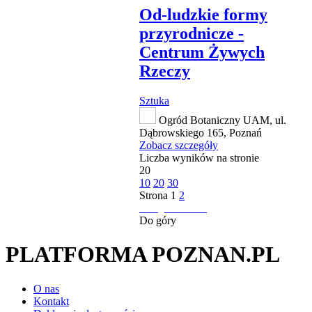
Od-ludzkie formy
przyrodnicze -
Centrum Żywych
Rzeczy
Sztuka
Ogród Botaniczny UAM, ul.
Dąbrowskiego 165, Poznań
Zobacz szczegóły
Liczba wyników na stronie
20
10
20
30
Strona
1
2
następna strona
Do góry
PLATFORMA POZNAN.PL
O nas
Kontakt