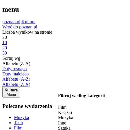
menu
poznan.pl
Kultura
Wróć do poznan.pl
Liczba wyników na stronie
20
10
20
30
Sortuj wg
Alfabetu (Z-A)
Daty rosnąco
Daty malejąco
Alfabetu (A-Z)
Alfabetu (Z-A)
Kultura
Menu
Filtruj według kategorii
Polecane wydarzenia
Film
Książki
Muzyka
Muzyka
Teatr
Inne
Film
Sztuka