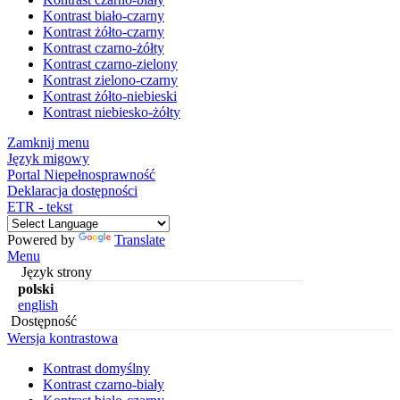
Kontrast biało-czarny
Kontrast żółto-czarny
Kontrast czarno-żółty
Kontrast czarno-zielony
Kontrast zielono-czarny
Kontrast żółto-niebieski
Kontrast niebiesko-żółty
Zamknij menu
Język migowy
Portal Niepełnosprawność
Deklaracja dostępności
ETR - tekst
Powered by
Translate
Menu
Język strony
polski
english
Dostępność
Wersja kontrastowa
Kontrast domyślny
Kontrast czarno-biały