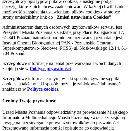
szczegółowy opis typów plików cookies, a następnie podjąć
decyzję, które z nich chcesz zaakceptować. W każdej chwili istnieje
możliwość zarządzania ustawieniami plików cookies - w stopce
strony umieściliśmy link do
"Zmień ustawienia Cookies"
.
Administratorem danych osobowych użytkowników serwisu jest
Prezydent Miasta Poznania z siedzibą przy Placu Kolegiackim 17,
61-841 Poznań, natomiast podmiotem przetwarzającym dane jest
Instytut Chemii Bioorganicznej PAN - Poznańskie Centrum
Superkomputerowo-Sieciowe (PCSS) ul. Noskowskiego 12/14, 61-
704 Poznań.
Szczegółowe informacje na temat przetwarzania Twoich danych
znajdują się w
Polityce prywatności
.
Szczegółowe informacje o tym, w jaki sposób używane są pliki
cookies, a także w jaki sposób można je zablokować lub usunąć,
znajdziesz w
Polityce cookies
.
Cenimy Twoją prywatność
Urząd Miasta Poznania odpowiedzialny za prowadzenie Miejskiego
Informatora Multimedialnego Miasta Poznania, zwraca szczególną
uwagę na przestrzeganie prawa użytkowników do prywatności.
Prezentowana informacja poniżej opisuje za co odpowiadają