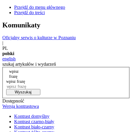
Przejdź do menu głównego
Przejdź do treści
Komunikaty
Oficjalny serwis o kulturze w Poznaniu
|
PL
polski
english
szukaj artykułów i wydarzeń
wpisz
frazę
wpisz frazę
Wyszukaj
Dostępność
Wersja kontrastowa
Kontrast domyślny
Kontrast czarno-biały
Kontrast biało-czarny